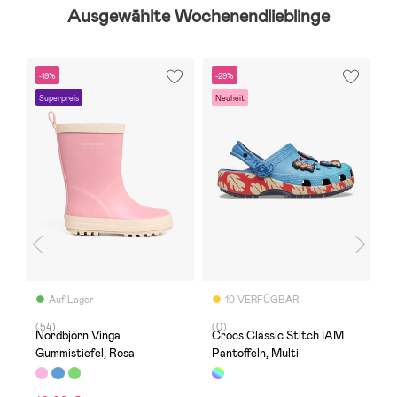
Ausgewählte Wochenendlieblinge
-19%
-29%
S
Superpreis
Neuheit
V
Auf Lager
10 VERFÜGBAR
(54)
(0)
(
Nordbjörn Vinga
Crocs Classic Stitch IAM
C
Gummistiefel, Rosa
Pantoffeln, Multi
K