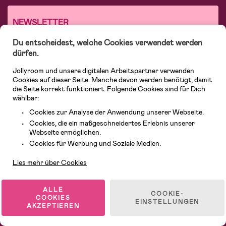
NEWSLETTER
Abonniere unseren Newsletter und erhalte exklusive Vorteile!
Du entscheidest, welche Cookies verwendet werden
dürfen.
Email*
Jollyroom und unsere digitalen Arbeitspartner verwenden
Cookies auf dieser Seite. Manche davon werden benötigt, damit
die Seite korrekt funktioniert. Folgende Cookies sind für Dich
Ja, ich möchte gerne Newsletter mit persönlichen Rabattcodes,
wählbar:
Angeboten und Informationen zu Neuheiten erhalten und stimme
der Verwendung meiner personenbezogenen Daten, wie unten
Cookies zur Analyse der Anwendung unserer Webseite.
aufgeführt, zu.
Unsere Newsletter verwenden Cookies und ähnliche Techniken zur
Cookies, die ein maßgeschneidertes Erlebnis unserer
Messung der Öffnungsrate und des Kundeninteresses an unseren
Webseite ermöglichen.
Angeboten, für personalisierte Anzeigen und Inhaltsmarketing
Kundendienst
Cookies für Werbung und Soziale Medien.
sowie zu Statistikzwecken. Mehr über die Verwendung und den
Schutz Deiner personenbezogenen Daten und Cookies kannst Du in
Lies mehr über Cookies
unseren Richtlinien zu
Datenschutz
und
Cookies
lesen. Du kannst
Deine Zustimmung zur Verwendung Deiner personenbezogenen
Daten und Cookies jederzeit widerrufen, indem Du Dich vom
Newsletter abmeldest.
ALLE
COOKIE-
COOKIES
EINSTELLUNGEN
AKZEPTIEREN