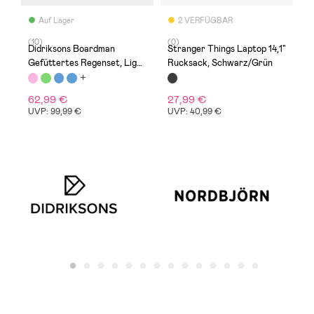
Auf Lager
2 VERFÜGBAR
(10)
(0)
(
Didriksons Boardman
Stranger Things Laptop 14,1"
A
Gefüttertes Regenset, Light
Rucksack, Schwarz/Grün
S
Heather Pink
G
62,99 €
27,99 €
9
UVP: 99,99 €
UVP: 40,99 €
U