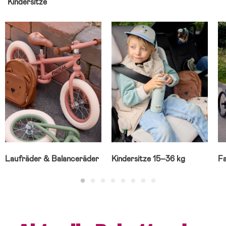
Kindersitze
Laufräder & Balanceräder
Kindersitze 15–36 kg
F