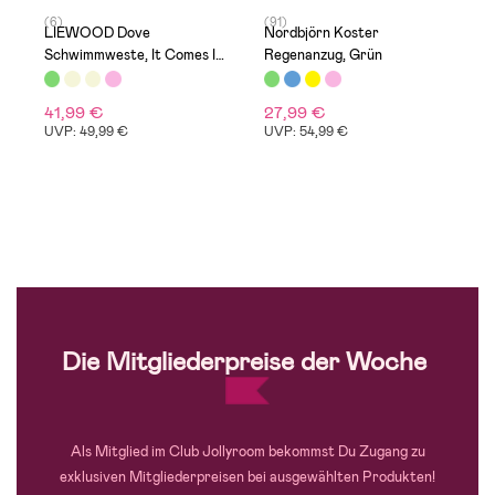
(6)
(91)
(
LIEWOOD Dove
Nordbjörn Koster
C
Schwimmweste, It Comes In
Regenanzug, Grün
N
Waves/Peppermint
41,99 €
27,99 €
3
UVP: 49,99 €
UVP: 54,99 €
U
Die Mitgliederpreise der Woche
Als Mitglied im Club Jollyroom bekommst Du Zugang zu
exklusiven Mitgliederpreisen bei ausgewählten Produkten!