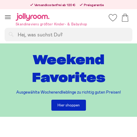
Hoppa
Versandkostenfrei ab 120 €
Preisgarantie
till
Freiwilliges 365-Tage-Rückgaberecht
innehållet
Bestelle jetzt – wir versenden noch am selben Werktag!
Skandinaviens größter Kinder- & Babyshop
Suchen
Weekend
Favorites
Ausgewählte Wochenendlieblinge zu richtig guten Preisen!
Hier shoppen