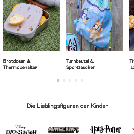
Brotdosen &
Turnbeutel &
Tr
Thermobehälter
Sporttaschen
Is
Die Lieblingsfiguren der Kinder