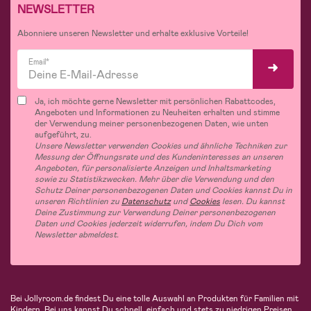
NEWSLETTER
Abonniere unseren Newsletter und erhalte exklusive Vorteile!
Email*
Ja, ich möchte gerne Newsletter mit persönlichen Rabattcodes,
Angeboten und Informationen zu Neuheiten erhalten und stimme
der Verwendung meiner personenbezogenen Daten, wie unten
aufgeführt, zu.
Unsere Newsletter verwenden Cookies und ähnliche Techniken zur
Messung der Öffnungsrate und des Kundeninteresses an unseren
Angeboten, für personalisierte Anzeigen und Inhaltsmarketing
sowie zu Statistikzwecken. Mehr über die Verwendung und den
Schutz Deiner personenbezogenen Daten und Cookies kannst Du in
unseren Richtlinien zu
Datenschutz
und
Cookies
lesen. Du kannst
Deine Zustimmung zur Verwendung Deiner personenbezogenen
Daten und Cookies jederzeit widerrufen, indem Du Dich vom
Newsletter abmeldest.
Bei Jollyroom.de findest Du eine tolle Auswahl an Produkten für Familien mit
Kindern. Bei uns kannst Du schnell, einfach und stets zu niedrigen Preisen