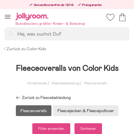
Hoppa
Versandkostenfrei ab 120 €
Preisgarantie
till
Freiwilliges 365-Tage-Rückgaberecht
innehållet
Bestellungen, die nach 12:00 Uhr eingehen, werden am nächsten Werktag versandt!
Skandinaviens größter Kinder- & Babyshop
Suchen
Zurück zu Color Kids
Fleeceoveralls von Color Kids
Kindermode
Fleecebekleidung
Fleeceoveralls
Zurück zu Fleecebekleidung
Fleeceoveralls
Fleecejacken & Fleecepullover
Filter anwenden
Sortieren