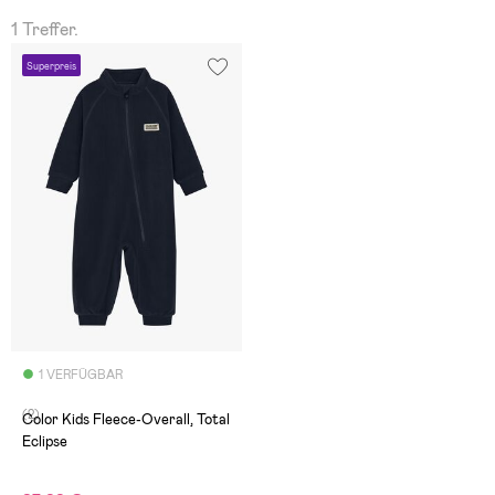
1 Treffer.
Superpreis
1 VERFÜGBAR
(2)
Color Kids Fleece-Overall, Total
Eclipse