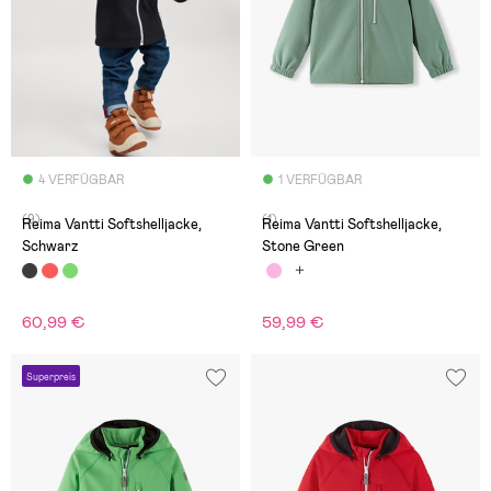
4 VERFÜGBAR
1 VERFÜGBAR
(9)
(1)
Reima Vantti Softshelljacke,
Reima Vantti Softshelljacke,
Schwarz
Stone Green
60,99 €
59,99 €
Superpreis