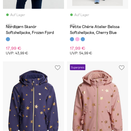
Auf Lager
Auf Lager
(19)
(13)
Nordbjørn Skanör
Petite Chérie Atelier Belissa
Softshelljacke, Frozen Fjord
Softshelljacke, Cherry Blue
17,99 €
17,99 €
UVP: 43,99 €
UVP: 54,99 €
Superpreis