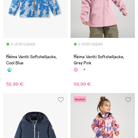
6 VERFÜGBAR
9 VERFÜGBAR
(0)
(1)
Reima Vantti Softshelljacke,
Reima Vantti Softshelljacke,
Cool Blue
Grey Pink
52,99 €
59,99 €
Neuheit