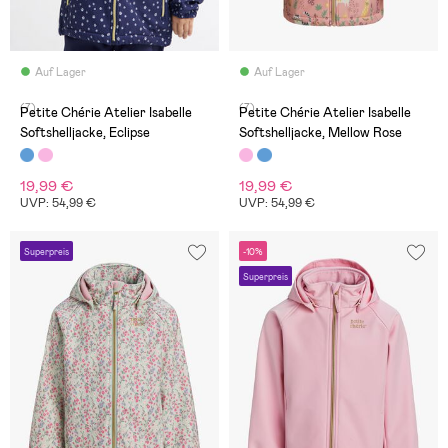
Auf Lager
Auf Lager
(7)
(7)
Petite Chérie Atelier Isabelle
Petite Chérie Atelier Isabelle
Softshelljacke, Eclipse
Softshelljacke, Mellow Rose
19,99 €
19,99 €
UVP: 54,99 €
UVP: 54,99 €
Superpreis
-10%
Superpreis