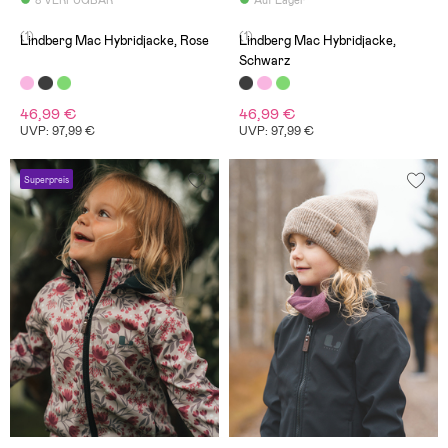
8 VERFÜGBAR
Auf Lager
(1)
(1)
Lindberg Mac Hybridjacke, Rose
Lindberg Mac Hybridjacke,
Schwarz
46,99 €
46,99 €
UVP: 97,99 €
UVP: 97,99 €
Superpreis