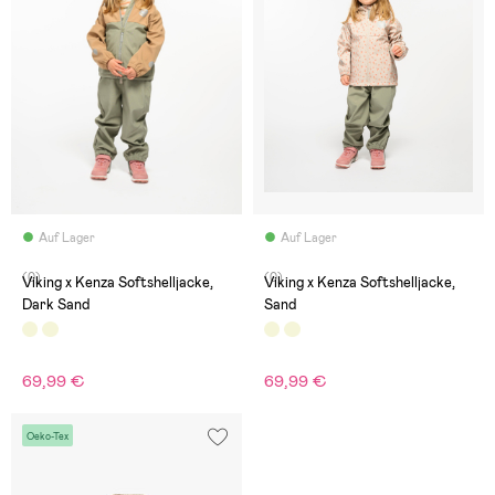
Auf Lager
Auf Lager
(0)
(0)
Viking x Kenza Softshelljacke,
Viking x Kenza Softshelljacke,
Dark Sand
Sand
69,99 €
69,99 €
Oeko-Tex