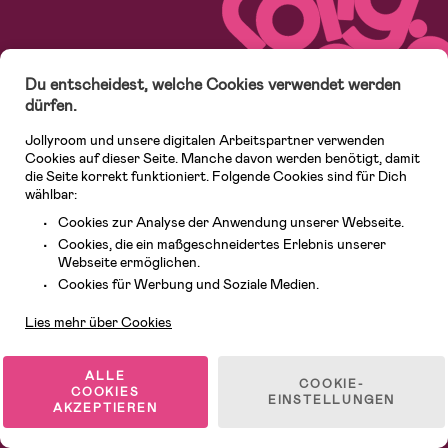
Du entscheidest, welche Cookies verwendet werden
dürfen.
Jollyroom und unsere digitalen Arbeitspartner verwenden
Kundenservice
Bestellen und Bezahlen
Cookies auf dieser Seite. Manche davon werden benötigt, damit
die Seite korrekt funktioniert. Folgende Cookies sind für Dich
AGB
Datenschutz
wählbar:
Widerrufsrecht, Retouren & Garantie
Cookie settings
Cookies zur Analyse der Anwendung unserer Webseite.
Versand
Unsere Verantwortung
Cookies, die ein maßgeschneidertes Erlebnis unserer
Webseite ermöglichen.
Impressum
Über uns
Kundendienst
Cookies für Werbung und Soziale Medien.
Lies mehr über Cookies
NEWSLETTER
ALLE
Abonniere unseren Newsletter und erhalte exklusive Vorteile!
COOKIE-
COOKIES
EINSTELLUNGEN
AKZEPTIEREN
Email*