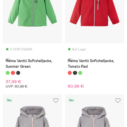
3 VERFÜGBAR
Auf Lager
(9)
(9)
Reima Vantti Softshelljacke,
Reima Vantti Softshelljacke,
Summer Green
Tomato Red
37,99 €
60,99 €
UVP: 60,99 €
Öko
Öko