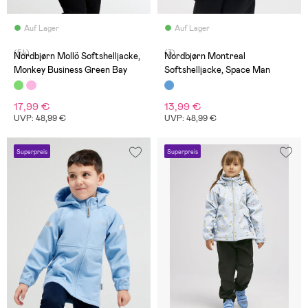
Auf Lager
Auf Lager
(54)
(3)
Nordbjørn Mollö Softshelljacke,
Nordbjørn Montreal
Monkey Business Green Bay
Softshelljacke, Space Man
17,99 €
13,99 €
UVP: 48,99 €
UVP: 48,99 €
Superpreis
Superpreis