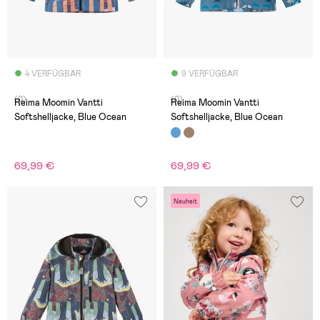
4 VERFÜGBAR
9 VERFÜGBAR
(0)
(0)
Reima Moomin Vantti
Reima Moomin Vantti
Softshelljacke, Blue Ocean
Softshelljacke, Blue Ocean
69,99 €
69,99 €
Neuheit