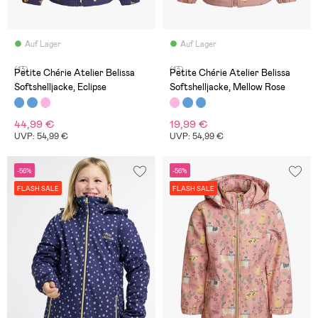
Auf Lager
Auf Lager
(13)
(13)
Petite Chérie Atelier Belissa
Petite Chérie Atelier Belissa
Softshelljacke, Eclipse
Softshelljacke, Mellow Rose
44,99 €
19,99 €
UVP: 54,99 €
UVP: 54,99 €
-56%
-56%
FLASH SALE
FLASH SALE