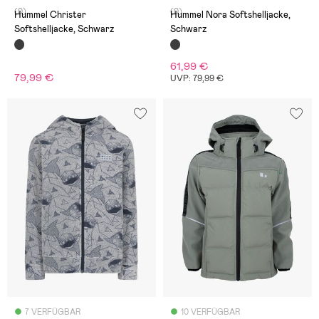
(0)
(0)
Hummel Christer
Hummel Nora Softshelljacke,
Softshelljacke, Schwarz
Schwarz
61,99 €
79,99 €
UVP: 79,99 €
7 VERFÜGBAR
10 VERFÜGBAR