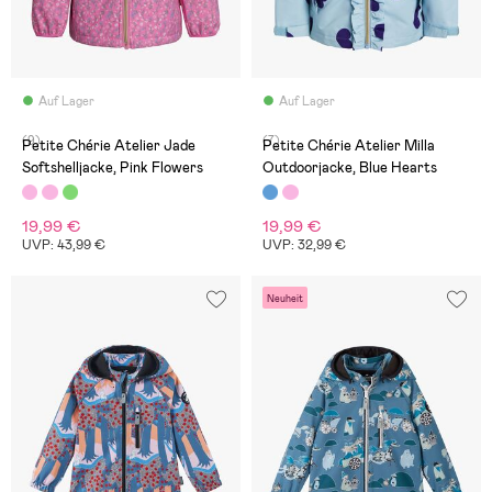
Auf Lager
Auf Lager
(9)
(7)
Petite Chérie Atelier Jade
Petite Chérie Atelier Milla
Softshelljacke, Pink Flowers
Outdoorjacke, Blue Hearts
19,99 €
19,99 €
UVP: 43,99 €
UVP: 32,99 €
Neuheit