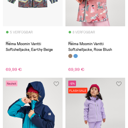
5 VERFÜGBAR
8 VERFÜGBAR
(0)
(0)
Reima Moomin Vantti
Reima Moomin Vantti
Softshelljacke, Earthy Beige
Softshelljacke, Rose Blush
69,99 €
69,99 €
Neuheit
-12%
FLASH SALE