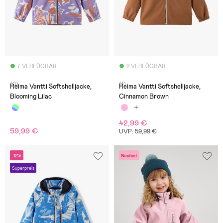
7 VERFÜGBAR
2 VERFÜGBAR
(0)
(1)
Reima Vantti Softshelljacke,
Reima Vantti Softshelljacke,
Blooming Lilac
Cinnamon Brown
42,99 €
59,99 €
UVP: 59,99 €
-12%
Neuheit
Superpreis