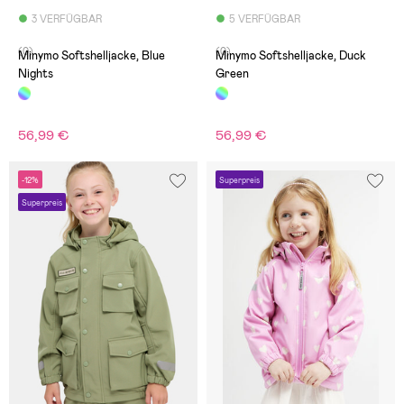
3 VERFÜGBAR
5 VERFÜGBAR
(0)
(0)
Minymo Softshelljacke, Blue
Minymo Softshelljacke, Duck
Nights
Green
56,99 €
56,99 €
-12%
Superpreis
Superpreis