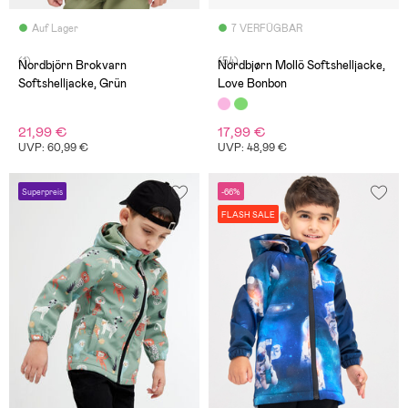
Auf Lager
7 VERFÜGBAR
(1)
(54)
Nordbjörn Brokvarn
Nordbjørn Mollö Softshelljacke,
Softshelljacke, Grün
Love Bonbon
21,99 €
17,99 €
UVP: 60,99 €
UVP: 48,99 €
Superpreis
-66%
FLASH SALE