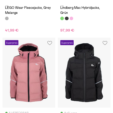
(1)
(1)
LEGO Wear Fleecejacke, Grey
Lindberg Mac Hybridjacke,
Melange
Grün
41,99 €
97,99 €
Superpreis
Superpreis