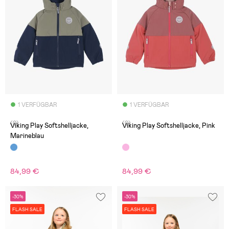
1 VERFÜGBAR
1 VERFÜGBAR
(0)
(0)
Viking Play Softshelljacke,
Viking Play Softshelljacke, Pink
Marineblau
84,99 €
84,99 €
-30%
-30%
FLASH SALE
FLASH SALE