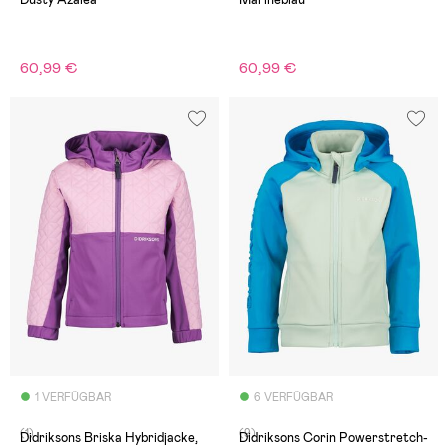
60,99 €
60,99 €
1 VERFÜGBAR
6 VERFÜGBAR
(1)
(9)
Didriksons Briska Hybridjacke,
Didriksons Corin Powerstretch-