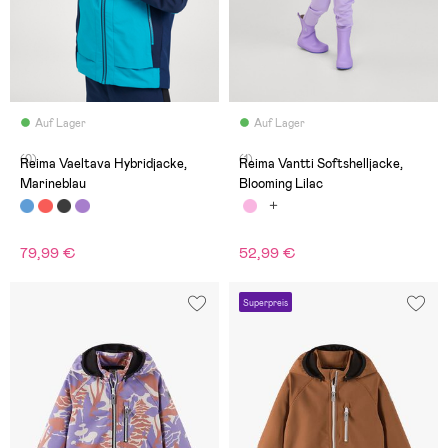
Auf Lager
Auf Lager
(0)
(1)
Reima Vaeltava Hybridjacke,
Reima Vantti Softshelljacke,
Marineblau
Blooming Lilac
79,99 €
52,99 €
Superpreis