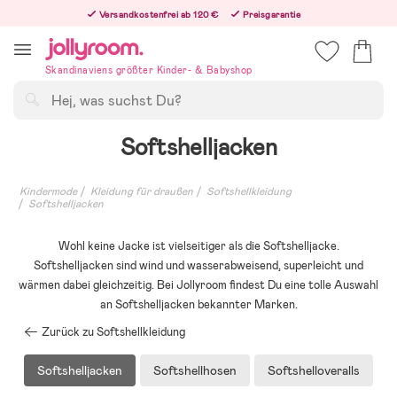
Hoppa
Versandkostenfrei ab 120 €
Preisgarantie
till
Freiwilliges 365-Tage-Rückgaberecht
innehållet
Bestelle jetzt – wir versenden noch am selben Werktag!
Skandinaviens größter Kinder- & Babyshop
Suchen
Softshelljacken
Kindermode
Kleidung für draußen
Softshellkleidung
Softshelljacken
Wohl keine Jacke ist vielseitiger als die Softshelljacke.
Softshelljacken sind wind und wasserabweisend, superleicht und
wärmen dabei gleichzeitig. Bei Jollyroom findest Du eine tolle Auswahl
an Softshelljacken bekannter Marken.
Zurück zu Softshellkleidung
Softshelljacken
Softshellhosen
Softshelloveralls