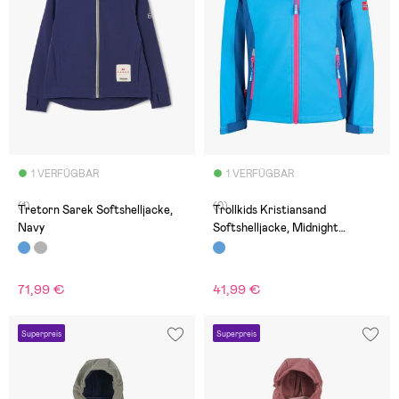
1 VERFÜGBAR
1 VERFÜGBAR
(1)
(0)
Tretorn Sarek Softshelljacke,
Trollkids Kristiansand
Navy
Softshelljacke, Midnight
Blue/Cerulean
71,99 €
41,99 €
Superpreis
Superpreis