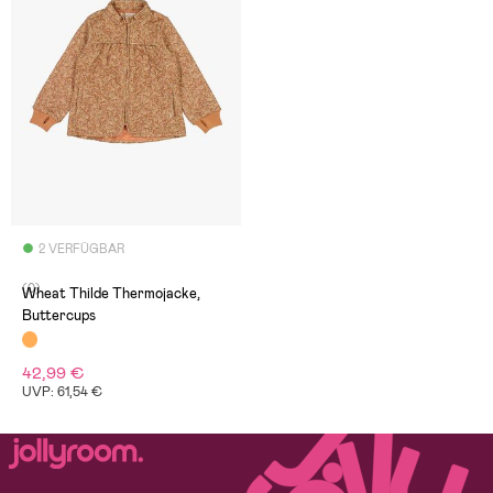
2 VERFÜGBAR
(0)
Wheat Thilde Thermojacke,
Buttercups
42,99 €
UVP: 61,54 €