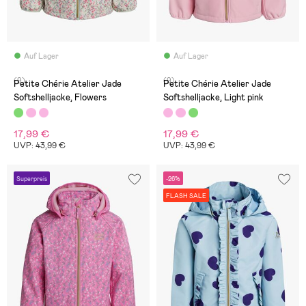
Auf Lager
Auf Lager
(9)
(9)
Petite Chérie Atelier Jade
Petite Chérie Atelier Jade
Softshelljacke, Flowers
Softshelljacke, Light pink
17,99 €
17,99 €
UVP: 43,99 €
UVP: 43,99 €
Superpreis
-26%
FLASH SALE