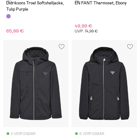
(5)
(1)
Didriksons Troel Softshelljacke,
EN FANT Thermoset, Ebony
Tulip Purple
49,99 €
65,99 €
UVP: 74,99 €
2 VERFÜGBAR
9 VERFÜGBAR