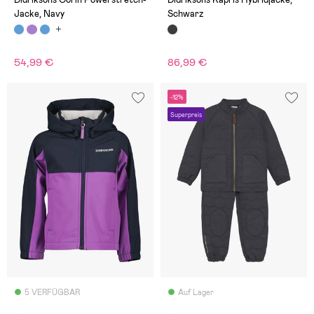
Jacke, Navy
Schwarz
54,99 €
86,99 €
-12%
Superpreis
5 VERFÜGBAR
Auf Lager