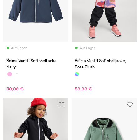
Auf Lager
Auf Lager
(1)
(0)
Reima Vantti Softshelljacke,
Reima Vantti Softshelljacke,
Navy
Rose Blush
59,99 €
59,99 €