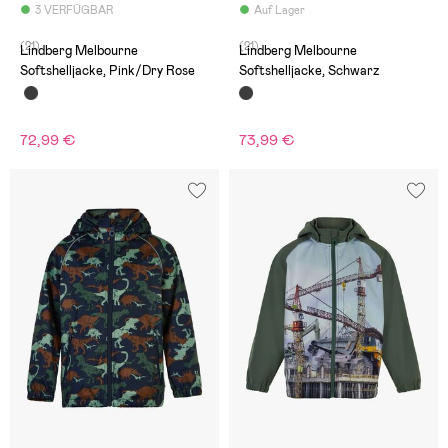
3 VERFÜGBAR
Auf Lager
(21)
(21)
Lindberg Melbourne
Lindberg Melbourne
Softshelljacke, Pink/Dry Rose
Softshelljacke, Schwarz
72,99 €
73,99 €