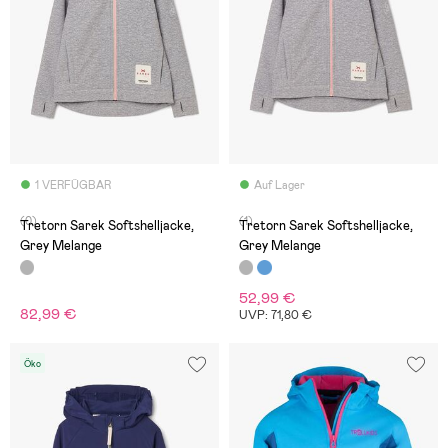
1 VERFÜGBAR
Auf Lager
(0)
(1)
Tretorn Sarek Softshelljacke,
Tretorn Sarek Softshelljacke,
Grey Melange
Grey Melange
52,99 €
82,99 €
UVP: 71,80 €
Öko