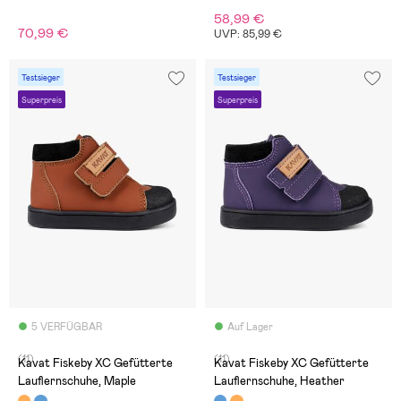
58,99 €
70,99 €
UVP: 85,99 €
Testsieger
Testsieger
Superpreis
Superpreis
5 VERFÜGBAR
Auf Lager
(11)
(11)
Kavat Fiskeby XC Gefütterte
Kavat Fiskeby XC Gefütterte
Lauflernschuhe, Maple
Lauflernschuhe, Heather