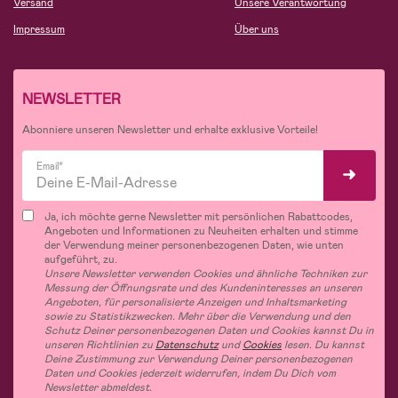
Versand
Unsere Verantwortung
Impressum
Über uns
NEWSLETTER
Abonniere unseren Newsletter und erhalte exklusive Vorteile!
Email*
Ja, ich möchte gerne Newsletter mit persönlichen Rabattcodes,
Angeboten und Informationen zu Neuheiten erhalten und stimme
der Verwendung meiner personenbezogenen Daten, wie unten
aufgeführt, zu.
Unsere Newsletter verwenden Cookies und ähnliche Techniken zur
Messung der Öffnungsrate und des Kundeninteresses an unseren
Angeboten, für personalisierte Anzeigen und Inhaltsmarketing
sowie zu Statistikzwecken. Mehr über die Verwendung und den
Schutz Deiner personenbezogenen Daten und Cookies kannst Du in
unseren Richtlinien zu
Datenschutz
und
Cookies
lesen. Du kannst
Deine Zustimmung zur Verwendung Deiner personenbezogenen
Daten und Cookies jederzeit widerrufen, indem Du Dich vom
Newsletter abmeldest.