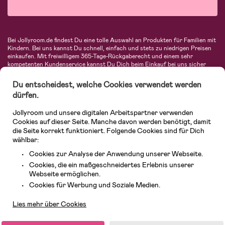
Bei Jollyroom.de findest Du eine tolle Auswahl an Produkten für Familien mit
Kindern. Bei uns kannst Du schnell, einfach und stets zu niedrigen Preisen
einkaufen. Mit freiwilligem 365-Tage-Rückgaberecht und einem sehr
kompetenten Kundenservice kannst Du Dich beim Einkauf bei uns sicher
fühlen. In unserem Sortiment findest Du unter anderem Kinderwagen,
Autositze, Kinder- und Babymode, Produkte für Mütter und eine Menge
Du entscheidest, welche Cookies verwendet werden
fantastischer Einrichtungsgegenstände, Spielsachen, Babyprodukte und
dürfen.
vieles mehr. Wir haben Produkte von bekannten Herstellern wie Britax, Maxi-
Cosi, Hauck, Baby Jogger, Ergobaby, Didriksons, KidKraft, Ergobaby, Philips
Jollyroom und unsere digitalen Arbeitspartner verwenden
Avent, Jack Wolfskin, Cybex, LEGO und vielen mehr. Schau Dich um in
unserer vielfältigen Online-Boutique für Kinder & Babys. Willkommen!
Cookies auf dieser Seite. Manche davon werden benötigt, damit
die Seite korrekt funktioniert. Folgende Cookies sind für Dich
wählbar:
Cookies zur Analyse der Anwendung unserer Webseite.
Cookies, die ein maßgeschneidertes Erlebnis unserer
Webseite ermöglichen.
Kundendienst
Cookies für Werbung und Soziale Medien.
Lies mehr über Cookies
© 2026 Jollyroom GmbH. Alle Rechte vorbehalten.