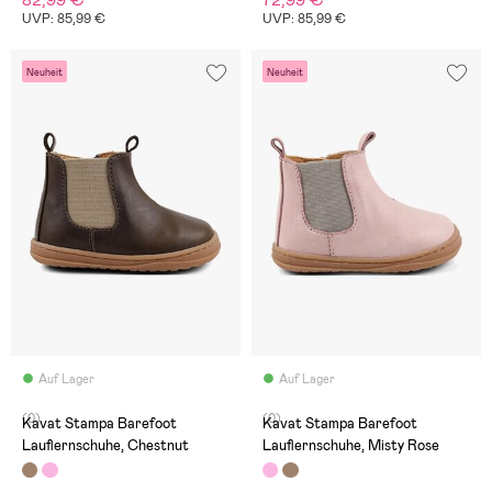
82,99 €
72,99 €
UVP: 85,99 €
UVP: 85,99 €
Neuheit
Neuheit
Auf Lager
Auf Lager
(0)
(0)
Kavat Stampa Barefoot
Kavat Stampa Barefoot
Lauflernschuhe, Chestnut
Lauflernschuhe, Misty Rose