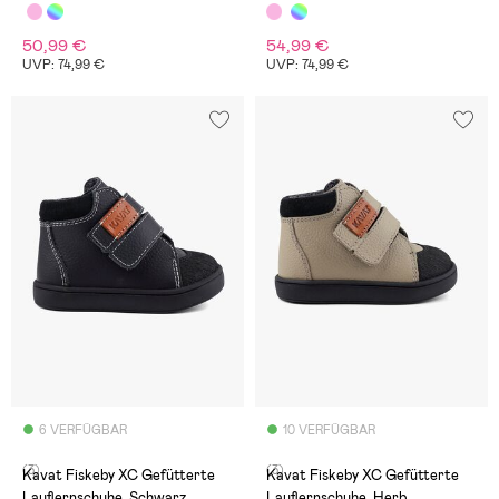
50,99 €
54,99 €
UVP: 74,99 €
UVP: 74,99 €
6 VERFÜGBAR
10 VERFÜGBAR
(3)
(3)
Kavat Fiskeby XC Gefütterte
Kavat Fiskeby XC Gefütterte
Lauflernschuhe, Schwarz
Lauflernschuhe, Herb