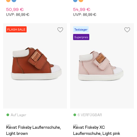
50,99 €
54,99 €
UVP: 86,99 €
UVP: 86,99 €
FLASH SALE
Testsieger
Superpreis
Auf Lager
6 VERFÜGBAR
(2)
(2)
Kavat Fiskeby Lauflernschuhe,
Kavat Fiskeby XC
Light brown
Lauflernschuhe, Light pink