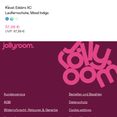
(0)
Kavat Edsbro XC
Lauflernschuhe, Mood Indigo
57,99 €
UVP: 67,99 €
Kundenservice
Bestellen und Bezahlen
AGB
Datenschutz
Widerrufsrecht, Retouren & Garantie
Cookie settings