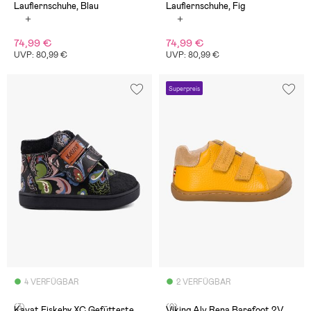
Lauflernschuhe, Blau
Lauflernschuhe, Fig
74,99 €
74,99 €
UVP: 80,99 €
UVP: 80,99 €
Superpreis
4 VERFÜGBAR
2 VERFÜGBAR
(3)
(0)
Kavat Fiskeby XC Gefütterte
Viking Alv Rena Barefoot 2V