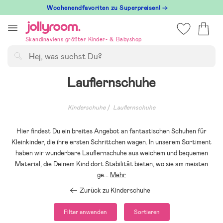
Hoppa
Wochenendfavoriten zu Superpreisen! →
till
innehållet
Skandinaviens größter Kinder- & Babyshop
Suchen
Lauflernschuhe
Kinderschuhe
Lauflernschuhe
Hier findest Du ein breites Angebot an fantastischen Schuhen für
Kleinkinder, die ihre ersten Schrittchen wagen. In unserem Sortiment
haben wir wunderbare Lauflernschuhe aus weichem und bequemen
Material, die Deinem Kind dort Stabilität bieten, wo sie am meisten
ge
...
Mehr
Zurück zu Kinderschuhe
Filter anwenden
Sortieren