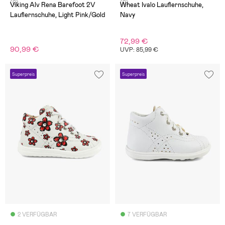
(0)
(0)
Viking Alv Rena Barefoot 2V
Wheat Ivalo Lauflernschuhe,
Lauflernschuhe, Light Pink/Gold
Navy
72,99 €
90,99 €
UVP: 85,99 €
Superpreis
Superpreis
2 VERFÜGBAR
7 VERFÜGBAR