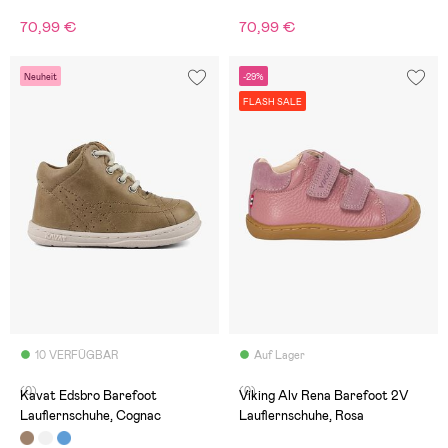
70,99 €
70,99 €
Neuheit
-29%
FLASH SALE
10 VERFÜGBAR
Auf Lager
(0)
(0)
Kavat Edsbro Barefoot
Viking Alv Rena Barefoot 2V
Lauflernschuhe, Cognac
Lauflernschuhe, Rosa