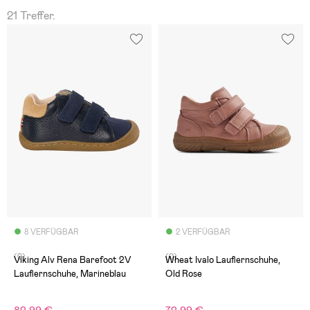
21 Treffer.
8 VERFÜGBAR
2 VERFÜGBAR
(0)
(0)
Viking Alv Rena Barefoot 2V
Wheat Ivalo Lauflernschuhe,
Lauflernschuhe, Marineblau
Old Rose