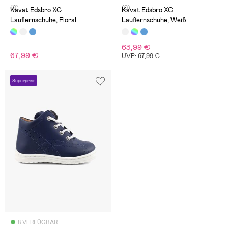
(0)
(0)
Kavat Edsbro XC
Kavat Edsbro XC
Lauflernschuhe, Floral
Lauflernschuhe, Weiß
63,99 €
67,99 €
UVP: 67,99 €
Superpreis
8 VERFÜGBAR