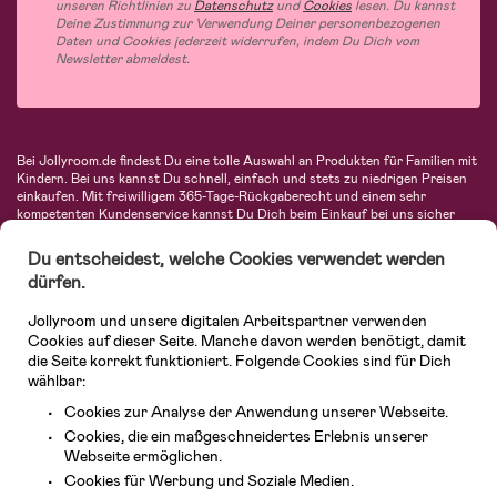
unseren Richtlinien zu
Datenschutz
und
Cookies
lesen. Du kannst
Deine Zustimmung zur Verwendung Deiner personenbezogenen
Daten und Cookies jederzeit widerrufen, indem Du Dich vom
Newsletter abmeldest.
Bei Jollyroom.de findest Du eine tolle Auswahl an Produkten für Familien mit
Kindern. Bei uns kannst Du schnell, einfach und stets zu niedrigen Preisen
einkaufen. Mit freiwilligem 365-Tage-Rückgaberecht und einem sehr
kompetenten Kundenservice kannst Du Dich beim Einkauf bei uns sicher
fühlen. In unserem Sortiment findest Du unter anderem Kinderwagen,
Autositze, Kinder- und Babymode, Produkte für Mütter und eine Menge
Du entscheidest, welche Cookies verwendet werden
fantastischer Einrichtungsgegenstände, Spielsachen, Babyprodukte und
dürfen.
vieles mehr. Wir haben Produkte von bekannten Herstellern wie Britax, Maxi-
Cosi, Hauck, Baby Jogger, Ergobaby, Didriksons, KidKraft, Ergobaby, Philips
Jollyroom und unsere digitalen Arbeitspartner verwenden
Avent, Jack Wolfskin, Cybex, LEGO und vielen mehr. Schau Dich um in
unserer vielfältigen Online-Boutique für Kinder & Babys. Willkommen!
Cookies auf dieser Seite. Manche davon werden benötigt, damit
die Seite korrekt funktioniert. Folgende Cookies sind für Dich
wählbar:
Cookies zur Analyse der Anwendung unserer Webseite.
Cookies, die ein maßgeschneidertes Erlebnis unserer
Webseite ermöglichen.
Cookies für Werbung und Soziale Medien.