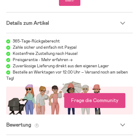
Mehr
- Enthalten: Getränkehalter.
- Altersempfehlung: ab 6 Monaten.
Details zum Artikel
- Stoff: 300D Oxford.
Wir bei Jollyroom wissen, wie schwer es sein kann, den richtigen
365-Tage-Rückgaberecht
Kinderwagen zu finden! Beim Kinderwagenkauf gibt es einiges zu
Zahle sicher und einfach mit Paypal
beachten und bei all den verschiedenen Modellen, Marken und
Kostenfreie Zustellung nach Hause!
Funktionen kann es schwerfallen, den Überblick zu behalten. Deshalb
Preisgarantie - Mehr erfahren ->
verweisen wir gerne auf unseren Kinderwagenguide, der Dir dabei
Zuverlässige Lieferung direkt aus dem eigenen Lager
helfen soll, genau den Wagen zu finden, der zu Euch und Euren
Anforderungen passt:
Bestelle an Werktagen vor 12:00 Uhr – Versand noch am selben
Jollyrooms Kinderwagenguide
Tag!
Frage die Community
Bewertung