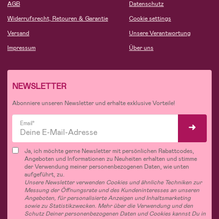
AGB
Datenschutz
Widerrufsrecht, Retouren & Garantie
Cookie settings
Versand
Unsere Verantwortung
Impressum
Über uns
NEWSLETTER
Abonniere unseren Newsletter und erhalte exklusive Vorteile!
Email*
Ja, ich möchte gerne Newsletter mit persönlichen Rabattcodes,
Angeboten und Informationen zu Neuheiten erhalten und stimme
der Verwendung meiner personenbezogenen Daten, wie unten
aufgeführt, zu.
Unsere Newsletter verwenden Cookies und ähnliche Techniken zur
Messung der Öffnungsrate und des Kundeninteresses an unseren
Angeboten, für personalisierte Anzeigen und Inhaltsmarketing
sowie zu Statistikzwecken. Mehr über die Verwendung und den
Schutz Deiner personenbezogenen Daten und Cookies kannst Du in