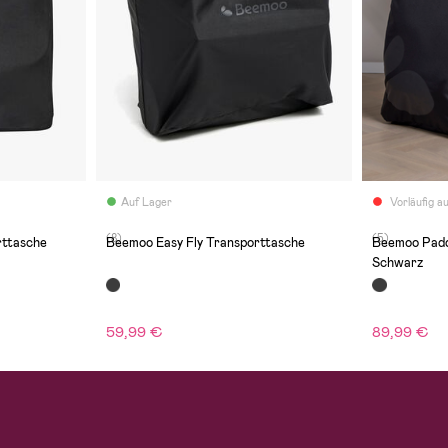
Auf Lager
Vorläufig a
(8)
(5)
rttasche
Beemoo Easy Fly Transporttasche
Beemoo Padd
Schwarz
59,99 €
89,99 €