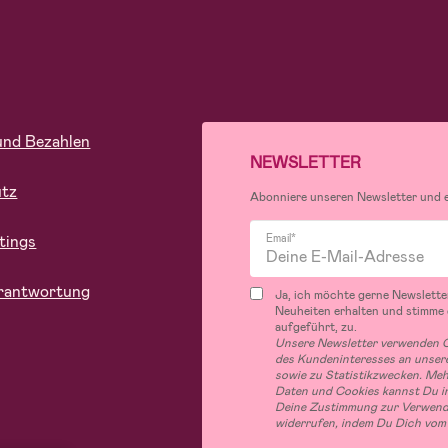
und Bezahlen
NEWSLETTER
utz
Abonniere unseren Newsletter und er
tings
Email*
rantwortung
Ja, ich möchte gerne Newslette
Neuheiten erhalten und stimme
aufgeführt, zu.
Unsere Newsletter verwenden C
des Kundeninteresses an unsere
sowie zu Statistikzwecken. Me
Daten und Cookies kannst Du in
Deine Zustimmung zur Verwend
widerrufen, indem Du Dich vom