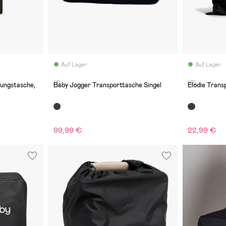
Auf Lager
Auf Lager
(1)
(0)
ungstasche,
Baby Jogger Transporttasche Singel
Elodie Trans
99,99 €
22,99 €