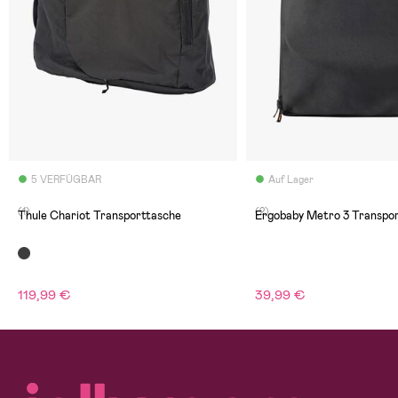
5 VERFÜGBAR
Auf Lager
(1)
(2)
Thule Chariot Transporttasche
Ergobaby Metro 3 Transpo
119,99 €
39,99 €