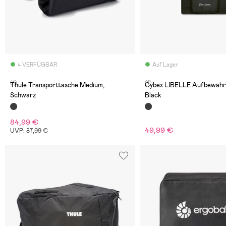
4 VERFÜGBAR
Auf Lager
(1)
(1)
Thule Transporttasche Medium,
Cybex LIBELLE Aufbewahr
Schwarz
Black
84,99 €
49,99 €
UVP: 87,99 €