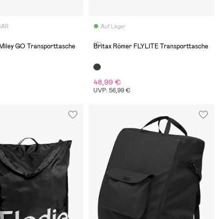
BAR
Auf Lager
(0)
Miley GO Transporttasche
Britax Römer FLYLITE Transporttasche
48,99 €
UVP: 56,99 €