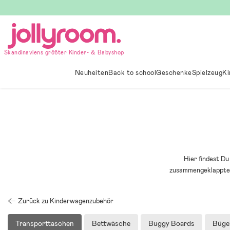
Hoppa
till
innehållet
Skandinaviens größter Kinder- & Babyshop
Neuheiten
Back to school
Geschenke
Spielzeug
Ki
Hier findest D
zusammengeklappten 
Zurück zu Kinderwagenzubehör
Transporttaschen
Bettwäsche
Buggy Boards
Büge