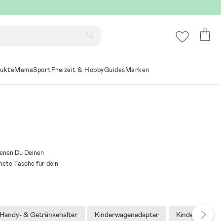
ukte
Mama
Sport
Freizeit & Hobby
Guides
Marken
denen Du Deinen
nete Tasche für dein
Handy- & Getränkehalter
Kinderwagenadapter
Kinderwageng