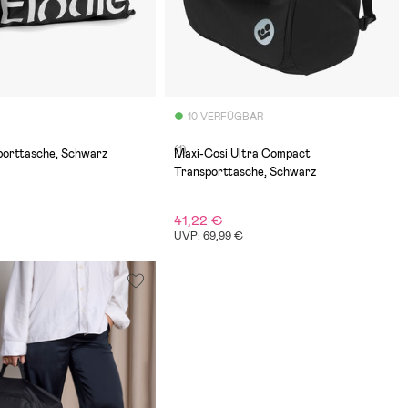
10 VERFÜGBAR
(1)
porttasche, Schwarz
Maxi-Cosi Ultra Compact
Transporttasche, Schwarz
41,22 €
UVP: 69,99 €