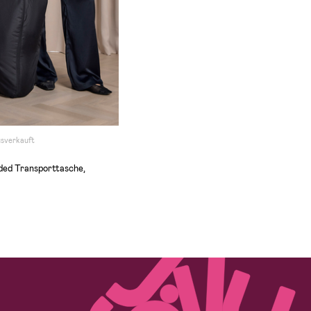
usverkauft
ed Transporttasche,