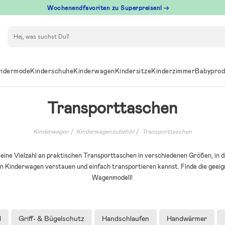
Wochenendfavoriten zu Superpreisen! →
Suchen
ndermode
Kinderschuhe
Kinderwagen
Kindersitze
Kinderzimmer
Babyprod
Transporttaschen
Kinderwagen
Kinderwagenzubehör
Transporttaschen
u eine Vielzahl an praktischen Transporttaschen in verschiedenen Größen, in 
Kinderwagen verstauen und einfach transportieren kannst. Finde die geeig
Wagenmodell!
l
Griff- & Bügelschutz
Handschlaufen
Handwärmer