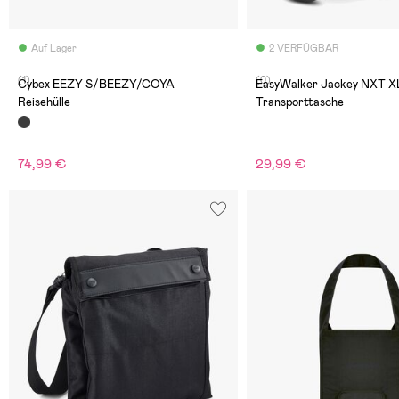
Auf Lager
2 VERFÜGBAR
(1)
(0)
Cybex EEZY S/BEEZY/COYA
EasyWalker Jackey NXT X
Reisehülle
Transporttasche
74,99 €
29,99 €