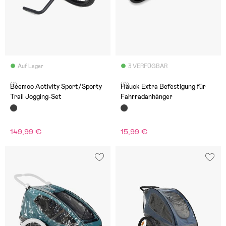
Auf Lager
3 VERFÜGBAR
(1)
(0)
Beemoo Activity Sport/Sporty
Hauck Extra Befestigung für
Trail Jogging-Set
Fahrradanhänger
149,99 €
15,99 €