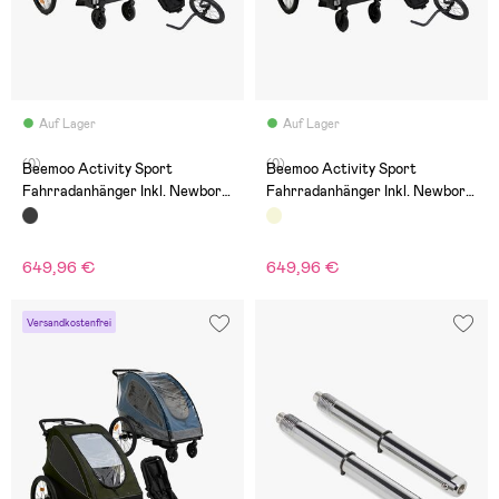
Auf Lager
Auf Lager
(0)
(0)
Beemoo Activity Sport
Beemoo Activity Sport
Fahrradanhänger Inkl. Newborn
Fahrradanhänger Inkl. Newborn
Set, Jogging-Set &
Set, Jogging-Set &
Regenschutz, Black
Regenschutz, Beige
649,96 €
649,96 €
Versandkostenfrei