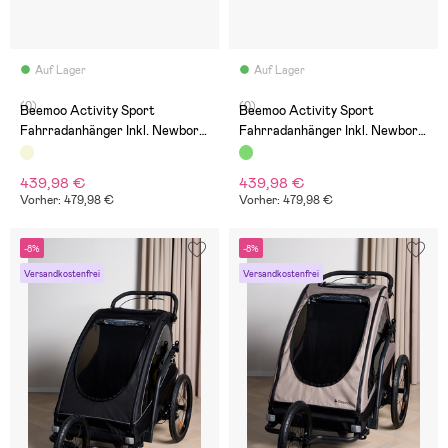
Auf Lager
Auf Lager
(0)
(0)
Beemoo Activity Sport
Beemoo Activity Sport
Fahrradanhänger Inkl. Newborn
Fahrradanhänger Inkl. Newborn
Set, Beige
Set, Green
439,98 €
439,98 €
Vorher: 479,98 €
Vorher: 479,98 €
-8%
-8%
Versandkostenfrei
Versandkostenfrei