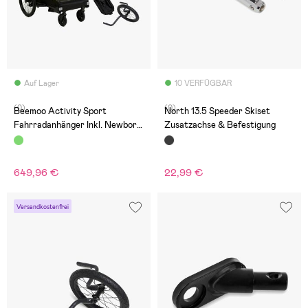
Auf Lager
10 VERFÜGBAR
(0)
(0)
Beemoo Activity Sport
North 13.5 Speeder Skiset
Fahrradanhänger Inkl. Newborn
Zusatzachse & Befestigung
Set, Jogging-Set &
Regenschutz, Green
649,96 €
22,99 €
Versandkostenfrei