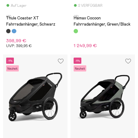
Auf Lager
2 VERFÜGBAR
(0)
(0)
Thule Coaster XT
Hamax Cocoon
Fahrradanhänger, Schwarz
Fahrradanhänger, Green/Black
398,99 €
1 249,99 €
UVP: 399,95 €
-11%
-11%
Neuheit
Neuheit