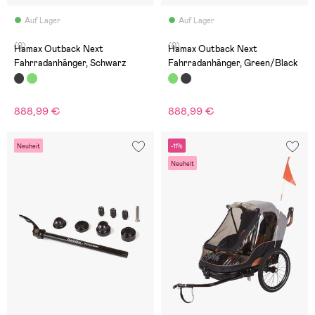
Auf Lager
Auf Lager
(0)
(0)
Hamax Outback Next
Hamax Outback Next
Fahrradanhänger, Schwarz
Fahrradanhänger, Green/Black
888,99 €
888,99 €
Neuheit
-11%
Neuheit