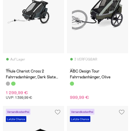
Auf Lager
3 VERFÜGBAR
(2)
(1)
Thule Chariot Cross 2
ABC Design Tour
Fahrradanhänger, Dark Slate
Fahrradanhänger, Olive
G3
1 299,99 €
999,99 €
UVP: 1 399,99 €
Versandkostenfrei
Versandkostenfrei
Letzte Chance
Letzte Chance