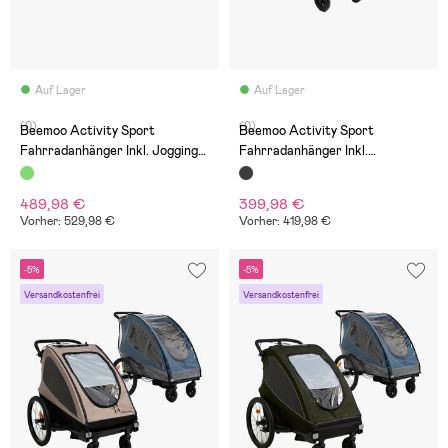
Auf Lager
Auf Lager
(0)
(0)
Beemoo Activity Sport
Beemoo Activity Sport
Fahrradanhänger Inkl. Jogging-
Fahrradanhänger Inkl.
Set, Green
Regenschutz, Black
489,98 €
399,98 €
Vorher: 529,98 €
Vorher: 419,98 €
-5%
-5%
Versandkostenfrei
Versandkostenfrei