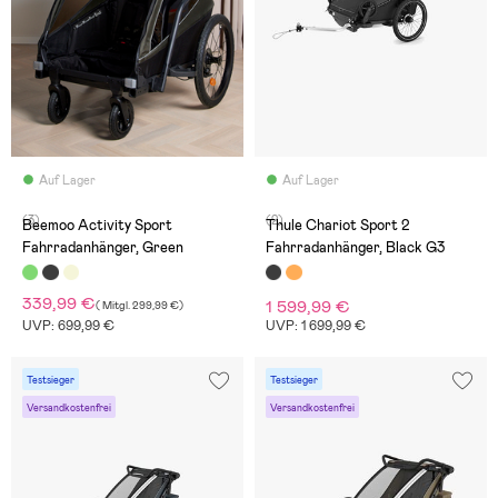
Auf Lager
Auf Lager
(3)
(2)
Beemoo Activity Sport
Thule Chariot Sport 2
Fahrradanhänger, Green
Fahrradanhänger, Black G3
339,99 €
1 599,99 €
(
Mitgl.
299,99 €
)
UVP: 699,99 €
UVP: 1 699,99 €
Testsieger
Testsieger
Versandkostenfrei
Versandkostenfrei