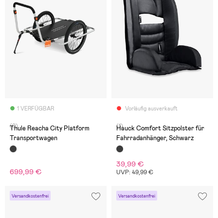
1 VERFÜGBAR
Vorläufig ausverkauft
(0)
(1)
Thule Reacha City Platform
Hauck Comfort Sitzpolster für
Transportwagen
Fahrradanhänger, Schwarz
39,99 €
699,99 €
UVP: 49,99 €
Versandkostenfrei
Versandkostenfrei