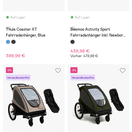
Auf Lager
Auf Lager
(0)
(0)
Thule Coaster XT
Beemoo Activity Sport
Fahrradanhänger, Blue
Fahrradanhänger Inkl. Newborn
Set, Black
439,98 €
399,99 €
Vorher: 479,98 €
-8%
-8%
Versandkostenfrei
Versandkostenfrei