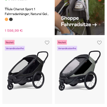
(0)
Thule Chariot Sport 1
Fahrradanhänger, Natural Gold
G3
1 598,99 €
Neuheit
Neuheit
Versandkostenfrei
Versandkostenfrei