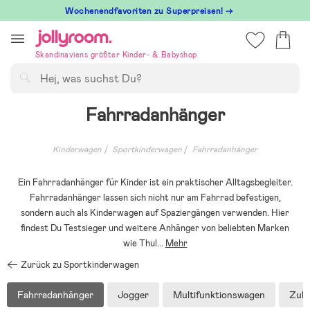
Hoppa
Wochenendfavoriten zu Superpreisen! →
till
innehållet
Skandinaviens größter Kinder- & Babyshop
Suchen
Fahrradanhänger
Kinderwagen
Sportkinderwagen
Fahrradanhänger
Ein Fahrradanhänger für Kinder ist ein praktischer Alltagsbegleiter.
Fahrradanhänger lassen sich nicht nur am Fahrrad befestigen,
sondern auch als Kinderwagen auf Spaziergängen verwenden. Hier
findest Du Testsieger und weitere Anhänger von beliebten Marken
wie Thul
...
Mehr
Zurück zu Sportkinderwagen
Fahrradanhänger
Jogger
Multifunktionswagen
Zub