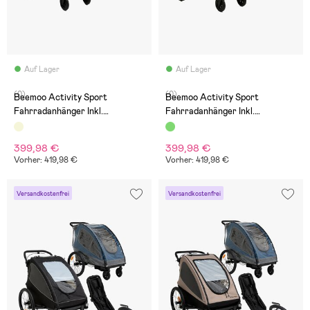
Auf Lager
Auf Lager
(0)
(0)
Beemoo Activity Sport
Beemoo Activity Sport
Fahrradanhänger Inkl.
Fahrradanhänger Inkl.
Regenschutz, Beige
Regenschutz, Green
399,98 €
399,98 €
Vorher: 419,98 €
Vorher: 419,98 €
Versandkostenfrei
Versandkostenfrei