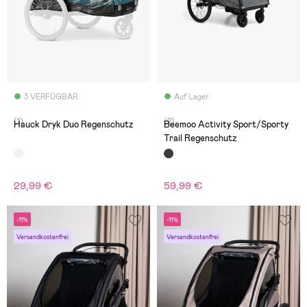
3 VERFÜGBAR
Auf Lager
(1)
(2)
Hauck Dryk Duo Regenschutz
Beemoo Activity Sport/Sporty
Trail Regenschutz
29,99 €
59,99 €
-11%
-11%
Versandkostenfrei
Versandkostenfrei