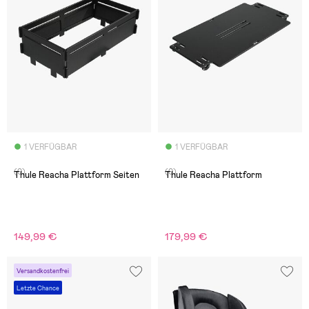
1 VERFÜGBAR
1 VERFÜGBAR
(0)
(0)
Thule Reacha Plattform Seiten
Thule Reacha Plattform
149,99 €
179,99 €
Versandkostenfrei
Letzte Chance