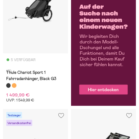
5 VERFÜGBAR
(0)
Thule Chariot Sport 1
Fahrradanhänger, Black G3
1 499,99 €
UVP: 1 549,99 €
Testsieger
Versandkostenfrei