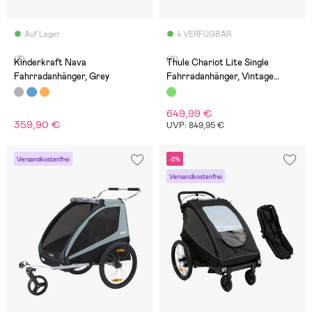
Auf Lager
4 VERFÜGBAR
(3)
(0)
Kinderkraft Nava
Thule Chariot Lite Single
Fahrradanhänger, Grey
Fahrradanhänger, Vintage
Green
649,99 €
359,90 €
UVP: 849,95 €
Versandkostenfrei
-8%
Versandkostenfrei