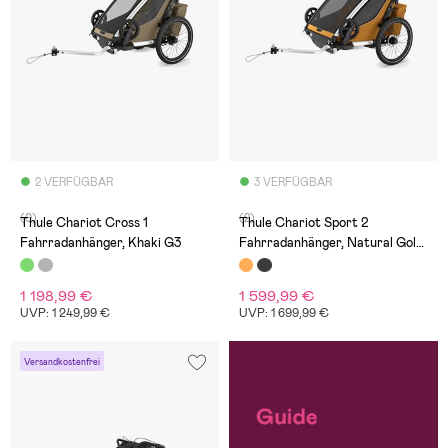
2 VERFÜGBAR
3 VERFÜGBAR
(0)
(2)
Thule Chariot Cross 1
Thule Chariot Sport 2
Fahrradanhänger, Khaki G3
Fahrradanhänger, Natural Gold
G3
1 198,99 €
1 599,99 €
UVP: 1 249,99 €
UVP: 1 699,99 €
Versandkostenfrei