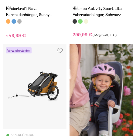
(3)
(9)
Kinderkraft Nava
Beemoo Activity Sport Lite
Fahrradanhänger, Sunny
Fahrradanhänger, Schwarz
Orange
299,99 €
449,99 €
(
Mitgl.
249,99 €
)
Versandkostenfrei
3 VERFÜGBAR