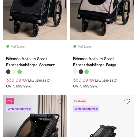
Auf Lager
Auf Lager
(3)
(3)
Beemoo Activity Sport
Beemoo Activity Sport
Fahrradanhänger, Schwarz
Fahrradanhänger, Beige
339,99 €
339,99 €
(
Mitgl.
299,99 €
)
(
Mitgl.
299,99 €
)
UVP: 699,99 €
UVP: 699,99 €
-11%
Bestseller
Versandkostenfrei
Versandkostenfrei