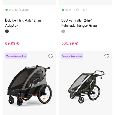
2 VERFÜGBAR
10 VERFÜGBAR
(0)
(0)
BoBike Thru Axle 12mm
BoBike Trailer 2-in-1
Adapter
Fahrradanhänger, Grau
89,99 €
535,99 €
Versandkostenfrei
Versandkostenfrei