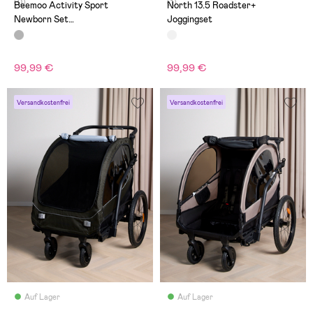
(0)
(1)
Beemoo Activity Sport
North 13.5 Roadster+
Newborn Set
Joggingset
Neugeboreneneinlage, Schwarz
99,99 €
99,99 €
Versandkostenfrei
Versandkostenfrei
Auf Lager
Auf Lager