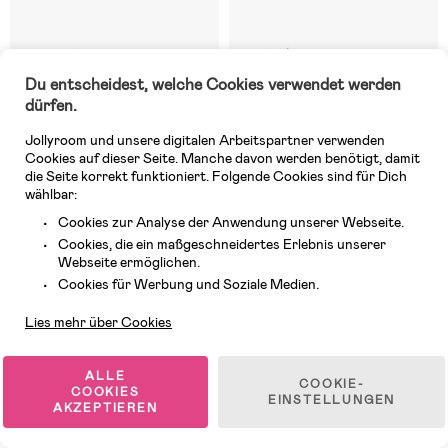
Du entscheidest, welche Cookies verwendet werden
dürfen.
Jollyroom und unsere digitalen Arbeitspartner verwenden
Cookies auf dieser Seite. Manche davon werden benötigt, damit
die Seite korrekt funktioniert. Folgende Cookies sind für Dich
wählbar:
Cookies zur Analyse der Anwendung unserer Webseite.
Cookies, die ein maßgeschneidertes Erlebnis unserer
Vorläufig ausverkauft
Vorläufig ausverkauft
Webseite ermöglichen.
Kundendienst
(0)
(0)
Cookies für Werbung und Soziale Medien.
Thule Chariot Cross 1
Thule Chariot Sport 1
Fahrradanhänger inkl. Skiset,
Fahrradanhänger inkl. Skiset,
Lies mehr über Cookies
Dark Slate G3
Black G3
1 680,98 €
1 981,98 €
ALLE
COOKIE-
COOKIES
EINSTELLUNGEN
AKZEPTIEREN
Versandkostenfrei
Versandkostenfrei