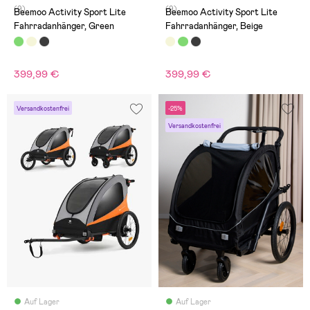
(9)
(9)
Beemoo Activity Sport Lite
Beemoo Activity Sport Lite
Fahrradanhänger, Green
Fahrradanhänger, Beige
399,99 €
399,99 €
Versandkostenfrei
-25%
Versandkostenfrei
Auf Lager
Auf Lager