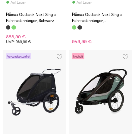
Auf Lager
Auf Lager
(0)
(0)
Hamax Outback Next Single
Hamax Outback Next Single
Fahrradanhänger, Schwarz
Fahrradanhänger,
Grün/Schwarz
888,99 €
949,99 €
UVP: 949,99 €
Versandkostenfrei
Neuheit