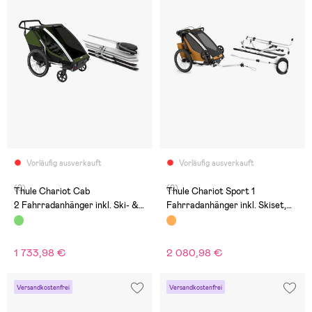
Vorläufig ausverkauft
Vorläufig ausverkauft
(0)
(0)
Thule Chariot Cab
Thule Chariot Sport 1
2 Fahrradanhänger inkl. Ski- &
Fahrradanhänger inkl. Skiset,
Wanderset, Cypress Green
Natural Gold G3
1 733,98 €
2 080,98 €
Versandkostenfrei
Versandkostenfrei