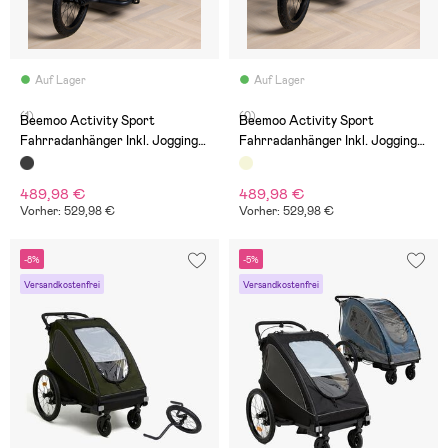
Auf Lager
Auf Lager
(1)
(0)
Beemoo Activity Sport
Beemoo Activity Sport
Fahrradanhänger Inkl. Jogging-
Fahrradanhänger Inkl. Jogging-
Set, Black
Set, Beige
489,98 €
489,98 €
Vorher: 529,98 €
Vorher: 529,98 €
-8%
-5%
Versandkostenfrei
Versandkostenfrei