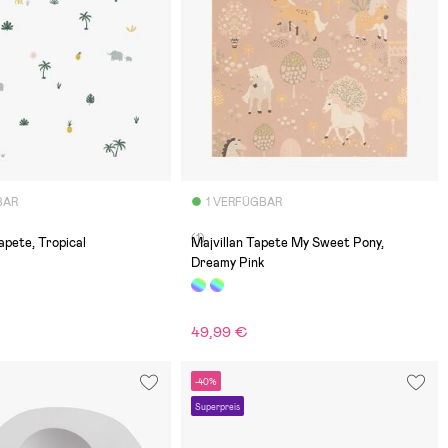
BAR
1 VERFÜGBAR
(1)
pete, Tropical
Majvillan Tapete My Sweet Pony,
Dreamy Pink
49,99 €
-40%
Superpreis