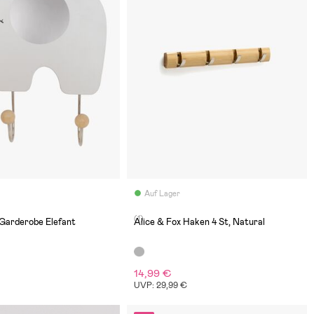
Auf Lager
(1)
Garderobe Elefant
Alice & Fox Haken 4 St, Natural
14,99 €
UVP: 29,99 €