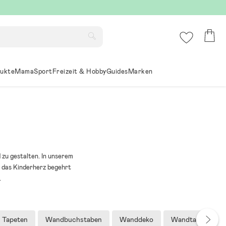
ukte
Mama
Sport
Freizeit & Hobby
Guides
Marken
 zu gestalten. In unserem
 das Kinderherz begehrt
.
Tapeten
Wandbuchstaben
Wanddeko
Wandtattoos & - 