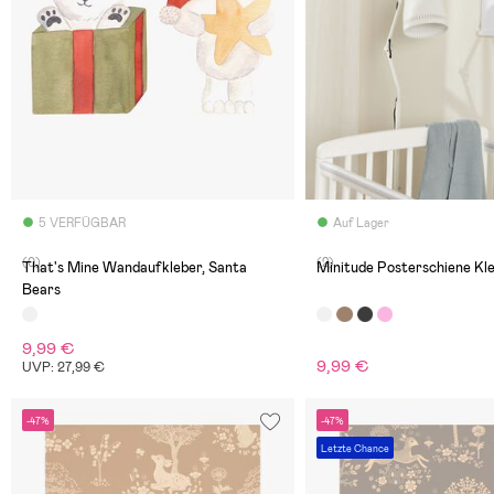
5 VERFÜGBAR
Auf Lager
(0)
(2)
That's Mine Wandaufkleber, Santa
Minitude Posterschiene Kle
Bears
9,99 €
9,99 €
UVP: 27,99 €
-47%
-47%
Letzte Chance