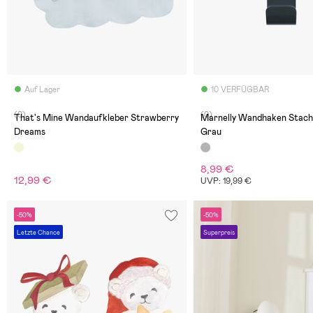
Auf Lager
10 VERFÜGBAR
(0)
(0)
That's Mine Wandaufkleber Strawberry
Marnelly Wandhaken Stach
Dreams
Grau
8,99 €
12,99 €
UVP: 19,99 €
-50%
-50%
Letzte Chance
Superpreis