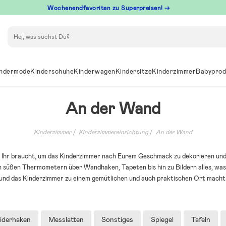
Wochenendfavoriten zu Superpreisen! →
Suchen
ndermode
Kinderschuhe
Kinderwagen
Kindersitze
Kinderzimmer
Babyprod
An der Wand
Kinderzimmer
Kinderzimmereinrichtung
An der Wand
as Ihr braucht, um das Kinderzimmer nach Eurem Geschmack zu dekorieren und
n süßen Thermometern über Wandhaken, Tapeten bis hin zu Bildern alles, was
und das Kinderzimmer zu einem gemütlichen und auch praktischen Ort macht
eiderhaken
Messlatten
Sonstiges
Spiegel
Tafeln