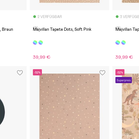
2 VERFÜGBAR
3 VERFÜG
(0)
(0)
, Braun
Majvillan Tapete Dots, Soft Pink
Majvillan Ta
39,99 €
39,99 €
-52%
-52%
Superpreis