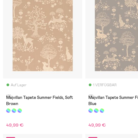
Auf Lager
1 VERFÜGBAR
(0)
(0)
Majvillan Tapete Summer Fields, Soft
Majvillan Tapete Summer Fi
Brown
Blue
49,99 €
49,99 €