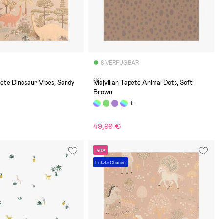
8 VERFÜGBAR
(6)
pete Dinosaur Vibes, Sandy
Majvillan Tapete Animal Dots, Soft
Brown
49,99 €
-48%
Letzte Chance