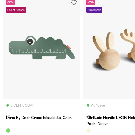
-35%
-35%
End of Season
Superpreis
5 VERFÜGBAR
Auf Lager
(1)
(6)
Done By Deer Croco Messlatte, Grün
Minitude Nordic LEON Hak
Pack, Natur