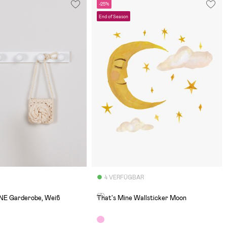
-25%
End of Season
4 VERFÜGBAR
(7)
NE Garderobe, Weiß
That's Mine Wallsticker Moon