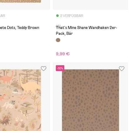
BAR
2 VERFÜGBAR
(0)
pete Dots, Teddy Brown
That's Mine Shane Wandhaken 2er-
Pack, Bär
9,99 €
-52%