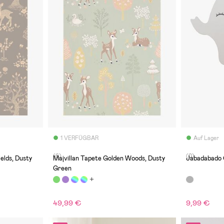
1 VERFÜGBAR
Auf Lager
(6)
(0)
elds, Dusty
Majvillan Tapete Golden Woods, Dusty
Jabadabado 
Green
49,99 €
9,99 €