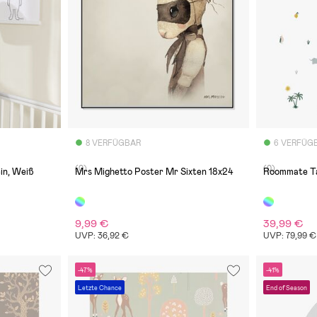
8 VERFÜGBAR
6 VERFÜG
(0)
(0)
in, Weiß
Mrs Mighetto Poster Mr Sixten 18x24
Roommate Ta
9,99 €
39,99 €
UVP: 36,92 €
UVP: 79,99 €
-47%
-41%
Letzte Chance
End of Season