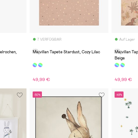
7 VERFÜGBAR
Auf Lager
(0)
(0)
elrochen,
Majvillan Tapete Stardust, Cozy Lilac
Majvillan Ta
Beige
49,99 €
49,99 €
-50%
-49%