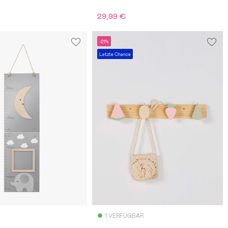
29,99 €
€
-21%
Letzte Chance
1 VERFÜGBAR