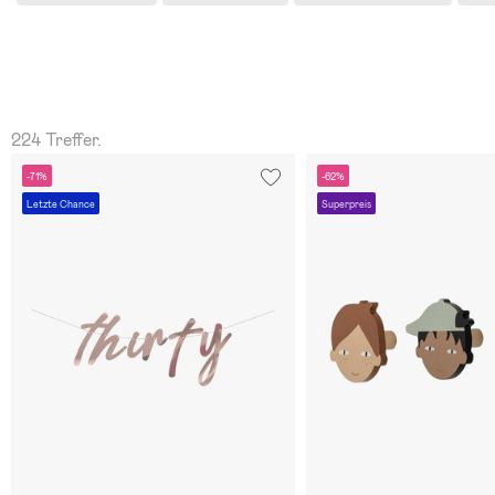
224 Treffer.
-71%
-62%
Letzte Chance
Superpreis