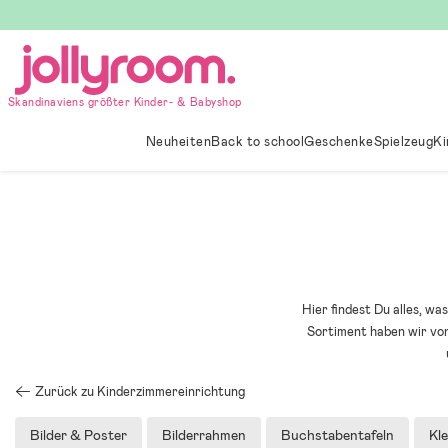
Hoppa
till
innehållet
Skandinaviens größter Kinder- & Babyshop
Neuheiten
Back to school
Geschenke
Spielzeug
Ki
Hier findest Du alles, w
Sortiment haben wir vo
Zurück zu Kinderzimmereinrichtung
Bilder & Poster
Bilderrahmen
Buchstabentafeln
Kl