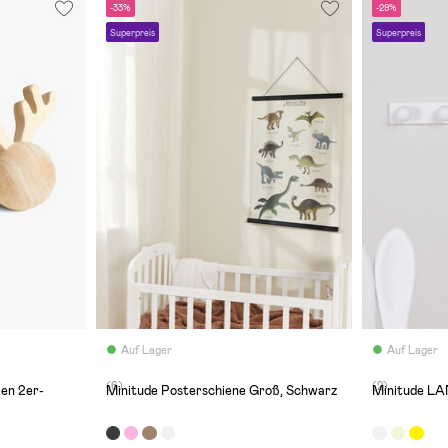
-33%
-29%
Superpreis
Superpreis
Auf Lager
Auf Lager
(6)
(2)
en 2er-
Minitude Posterschiene Groß, Schwarz
Minitude LA