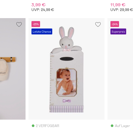
3,99 €
11,99 €
UVP: 24,99 €
UVP: 29,99 
-25%
-24%
Letzte Chance
Superpreis
2 VERFÜGBAR
Auf Lager