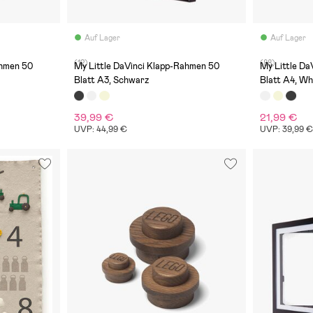
Auf Lager
Auf Lager
(12)
(88)
ahmen 50
My Little DaVinci Klapp-Rahmen 50
My Little D
Blatt A3, Schwarz
Blatt A4, Wh
39,99 €
21,99 €
UVP: 44,99 €
UVP: 39,99 