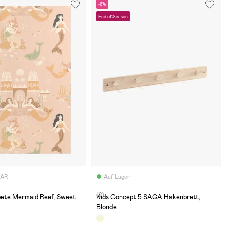
-6%
End of Season
BAR
Auf Lager
(2)
pete Mermaid Reef, Sweet
Kids Concept 5 SAGA Hakenbrett,
Blonde