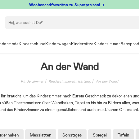
Wochenendfavoriten zu Superpreisen! →
Suchen
ndermode
Kinderschuhe
Kinderwagen
Kindersitze
Kinderzimmer
Babyprod
An der Wand
Kinderzimmer
Kinderzimmereinrichtung
An der Wand
as Ihr braucht, um das Kinderzimmer nach Eurem Geschmack zu dekorieren und
n süßen Thermometern über Wandhaken, Tapeten bis hin zu Bildern alles, was
und das Kinderzimmer zu einem gemütlichen und auch praktischen Ort macht
eiderhaken
Messlatten
Sonstiges
Spiegel
Tafeln