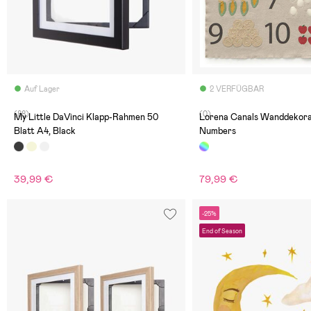
Auf Lager
2 VERFÜGBAR
(88)
(0)
My Little DaVinci Klapp-Rahmen 50
Lorena Canals Wanddekora
Blatt A4, Black
Numbers
39,99 €
79,99 €
-25%
End of Season