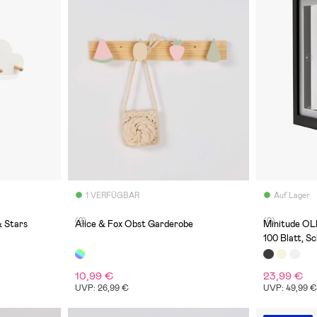
1 VERFÜGBAR
Auf Lager
(2)
(0)
& Stars
Alice & Fox Obst Garderobe
Minitude OL
100 Blatt, S
10,99 €
23,99 €
UVP: 26,99 €
UVP: 49,99 