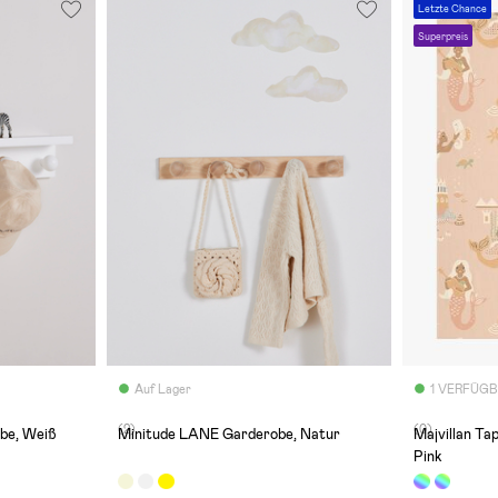
Letzte Chance
Superpreis
Auf Lager
1 VERFÜG
(2)
(0)
be, Weiß
Minitude LANE Garderobe, Natur
Majvillan Ta
Pink