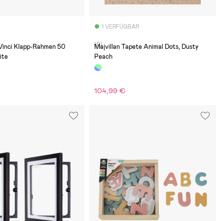
1 VERFÜGBAR
(0)
aVinci Klapp-Rahmen 50
Majvillan Tapete Animal Dots, Dusty
ite
Peach
104,99 €
€