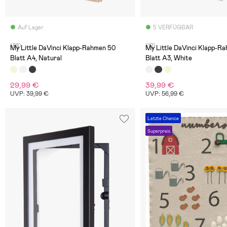
Auf Lager
5 VERFÜGBAR
(88)
(12)
My Little DaVinci Klapp-Rahmen 50
My Little DaVinci Klapp-R
Blatt A4, Natural
Blatt A3, White
29,99 €
39,99 €
UVP: 39,99 €
UVP: 56,99 €
Letzte Chance
Superpreis