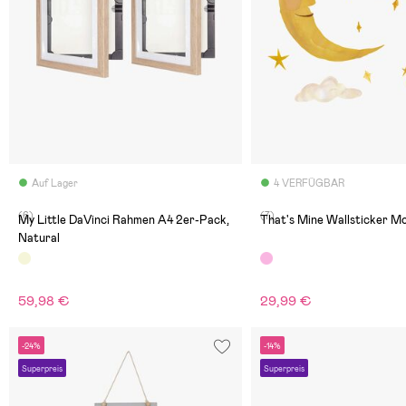
Auf Lager
4 VERFÜGBAR
(6)
(7)
My Little DaVinci Rahmen A4 2er-Pack,
That's Mine Wallsticker M
Natural
59,98 €
29,99 €
-24%
-14%
Superpreis
Superpreis