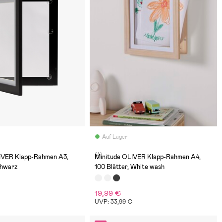
Auf Lager
(4)
IVER Klapp-Rahmen A3,
Minitude OLIVER Klapp-Rahmen A4,
chwarz
100 Blätter, White wash
19,99 €
€
UVP: 33,99 €