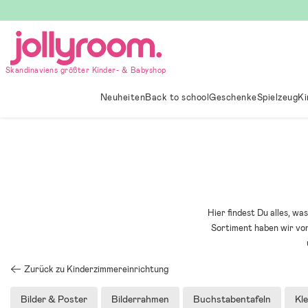
Hoppa
till
innehållet
Skandinaviens größter Kinder- & Babyshop
Neuheiten
Back to school
Geschenke
Spielzeug
Ki
Hier findest Du alles, w
Sortiment haben wir vo
Zurück zu Kinderzimmereinrichtung
Bilder & Poster
Bilderrahmen
Buchstabentafeln
Kl