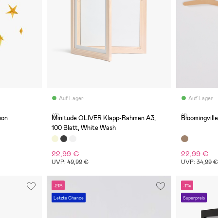
Auf Lager
Auf Lager
(0)
(1)
oon
Minitude OLIVER Klapp-Rahmen A3,
Bloomingvill
100 Blatt, White Wash
22,99 €
22,99 €
UVP: 49,99 €
UVP: 34,99 
-21%
-11%
Letzte Chance
Superpreis