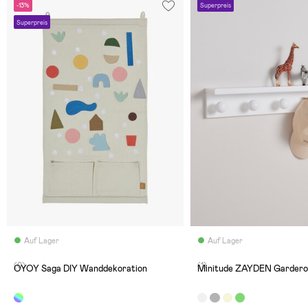
-13%
Superpreis
Superpreis
Auf Lager
Auf Lager
(0)
(1)
OYOY Saga DIY Wanddekoration
Minitude ZAYDEN Gardero