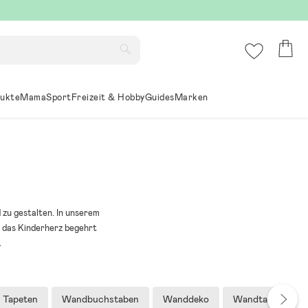
ukte
Mama
Sport
Freizeit & Hobby
Guides
Marken
 zu gestalten. In unserem
 das Kinderherz begehrt
.
Tapeten
Wandbuchstaben
Wanddeko
Wandtattoos & - 