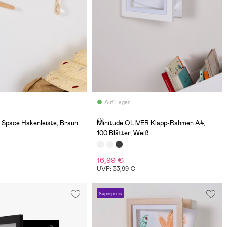
Auf Lager
(4)
e Space Hakenleiste, Braun
Minitude OLIVER Klapp-Rahmen A4,
100 Blätter, Weiß
16,99 €
€
UVP: 33,99 €
Superpreis