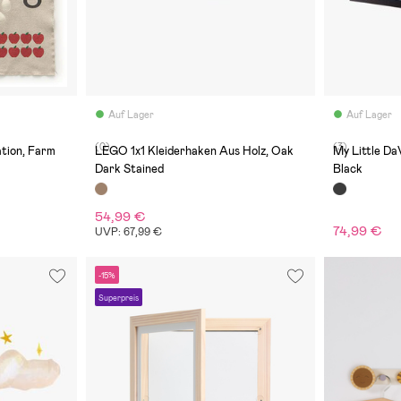
Auf Lager
Auf Lager
(0)
(3)
tion, Farm
LEGO 1x1 Kleiderhaken Aus Holz, Oak
My Little Da
Dark Stained
Black
54,99 €
74,99 €
UVP: 67,99 €
-15%
Superpreis