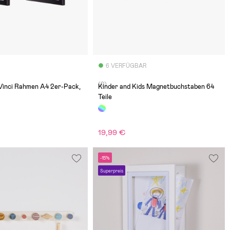
6 VERFÜGBAR
(0)
Vinci Rahmen A4 2er-Pack,
Kinder and Kids Magnetbuchstaben 64
Teile
19,99 €
-15%
Superpreis