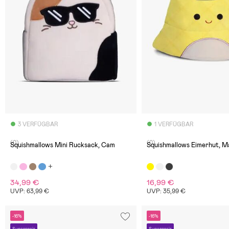
3 VERFÜGBAR
1 VERFÜGBAR
(0)
(0)
Squishmallows Mini Rucksack, Cam
Squishmallows Eimerhut, M
34,99 €
16,99 €
UVP: 63,99 €
UVP: 35,99 €
-16%
-16%
Superpreis
Superpreis