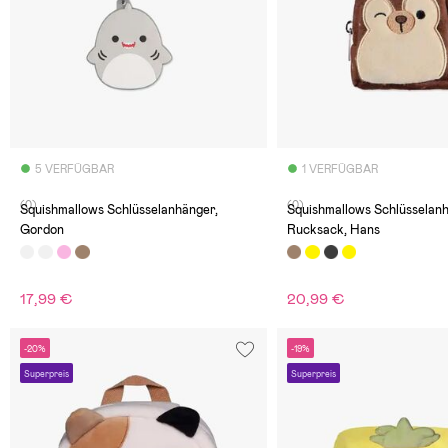
5 VERFÜGBAR
1 VERFÜGBAR
(0)
(0)
Squishmallows Schlüsselanhänger,
Squishmallows Schlüsselan
Gordon
Rucksack, Hans
17,99 €
20,99 €
-20%
-19%
Superpreis
Superpreis