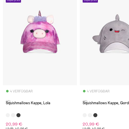
4 VERFÜGBAR
4 VERFÜGBAR
(0)
(0)
Squishmallows Kappe, Lola
Squishmallows Kappe, Gord
20,99 €
20,99 €
UVP: 40,99 €
UVP: 40,99 €