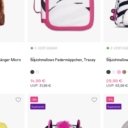
5 VERFÜGBAR
6 VERFÜG
(0)
(0)
hänger Micro
Squishmallows Federmäppchen, Tracey
Squishmallow
14,99 €
29,99 €
UVP: 31,99 €
UVP: 63,99 
-19%
-17%
Superpreis
Superpreis