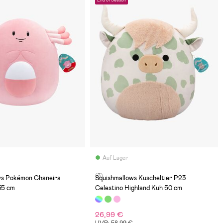
Auf Lager
(3)
ws Pokémon Chaneira
Squishmallows Kuscheltier P23
35 cm
Celestino Highland Kuh 50 cm
26,99 €
€
UVP: 58,99 €