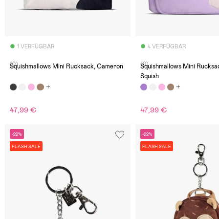
1 VERFÜGBAR
4 VERFÜGBAR
(0)
(0)
Squishmallows Mini Rucksack, Cameron
Squishmallows Mini Rucksa
Squish
47,99 €
47,99 €
-22%
-22%
FLASH SALE
FLASH SALE