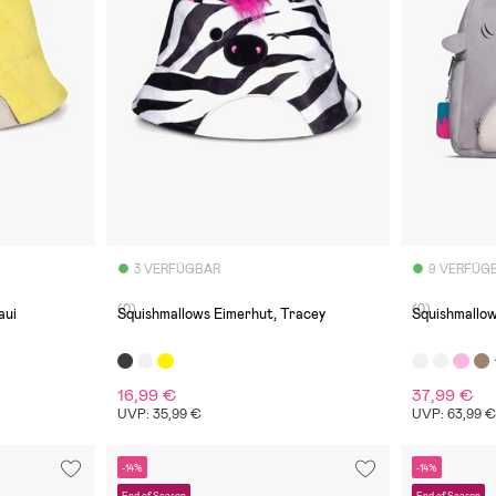
3 VERFÜGBAR
9 VERFÜG
(0)
(0)
aui
Squishmallows Eimerhut, Tracey
Squishmallo
16,99 €
37,99 €
UVP: 35,99 €
UVP: 63,99 
-14%
-14%
End of Season
End of Season