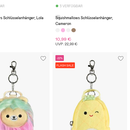
BAR
3 VERFÜGBAR
(0)
s Schlüsselanhänger, Lola
Squishmallows Schlüsselanhänger,
Cameron
10,99 €
€
UVP: 22,99 €
-22%
FLASH SALE