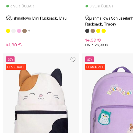
3 VERFÜGBAR
8 VERFÜGBAR
(0)
(0)
Squishmallows Mini Rucksack, Maui
Squishmallows Schlüsselan
Rucksack, Tracey
14,99 €
41,99 €
UVP: 26,99 €
-25%
-25%
FLASH SALE
FLASH SALE