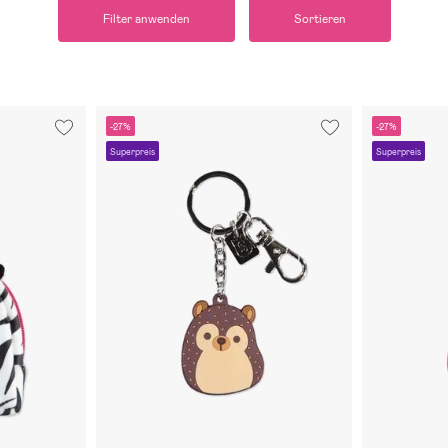
Filter anwenden
Sortieren
-27%
-27%
Superpreis
Superpreis