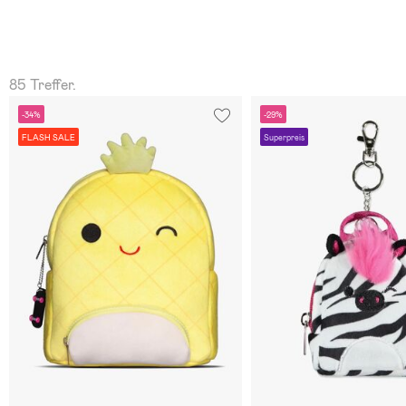
85 Treffer.
-34%
-29%
FLASH SALE
Superpreis