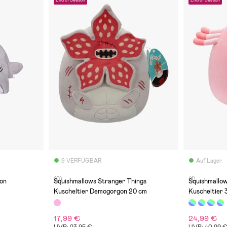
9 VERFÜGBAR
Auf Lager
(0)
(1)
on
Squishmallows Stranger Things
Squishmallo
Kuscheltier Demogorgon 20 cm
Kuscheltier 
17,99 €
24,99 €
UVP: 23,95 €
UVP: 40,99 