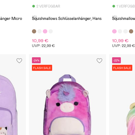
2 VERFÜGBAR
1 VERFÜG
(0)
(0)
hänger Micro
Squishmallows Schlüsselanhänger, Hans
Squishmallow
10,99 €
10,99 €
UVP: 22,99 €
UVP: 22,99 
-24%
-22%
FLASH SALE
FLASH SALE