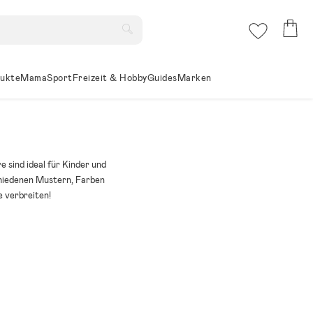
ukte
Mama
Sport
Freizeit & Hobby
Guides
Marken
 sind ideal für Kinder und
schiedenen Mustern, Farben
e verbreiten!