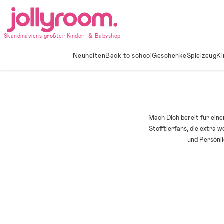
Hoppa
till
innehållet
Skandinaviens größter Kinder- & Babyshop
Neuheiten
Back to school
Geschenke
Spielzeug
Ki
Mach Dich bereit für eine
Stofftierfans, die extra 
und Persönli