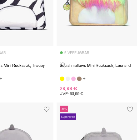
BAR
5 VERFÜGBAR
(0)
s Mini Rucksack, Tracey
Squishmallows Mini Rucksack, Leonard
29,99 €
€
UVP: 63,99 €
-17%
Superpreis