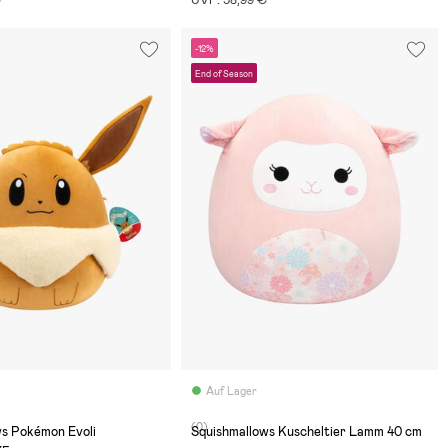
-12%
End of Season
Auf Lager
(0)
ws Pokémon Evoli
Squishmallows Kuscheltier Lamm 40 cm