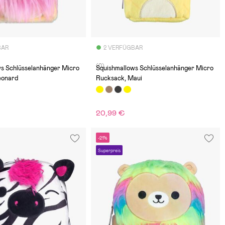
BAR
2 VERFÜGBAR
(0)
ws Schlüsselanhänger Micro
Squishmallows Schlüsselanhänger Micro
eonard
Rucksack, Maui
20,99 €
-21%
Superpreis