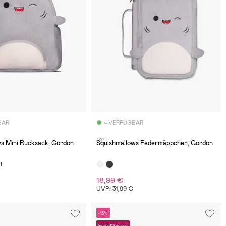
BAR
4 VERFÜGBAR
(0)
ws Mini Rucksack, Gordon
Squishmallows Federmäppchen, Gordon
18,99 €
€
UVP: 31,99 €
-13%
End of Season