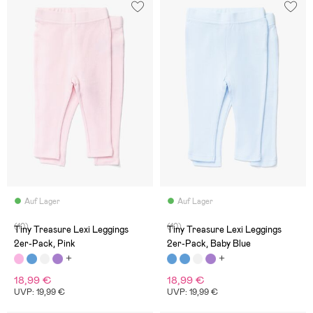
Auf Lager
Auf Lager
(10)
(10)
Tiny Treasure Lexi Leggings
Tiny Treasure Lexi Leggings
2er-Pack, Pink
2er-Pack, Baby Blue
18,99 €
18,99 €
UVP: 19,99 €
UVP: 19,99 €