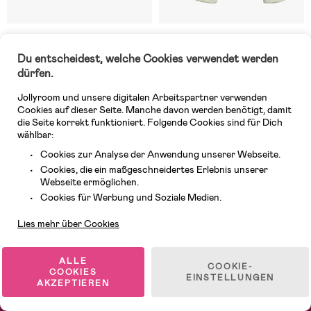
Auf Lager
Auf Lager
Du entscheidest, welche Cookies verwendet werden
(11)
(18)
Tiny Treasure Sarah Mütze 4er-
Tiny Treasure Willow Hose 2er-
dürfen.
Pack, Baby Blue
Pack, Almost Aqua
Jollyroom und unsere digitalen Arbeitspartner verwenden
Cookies auf dieser Seite. Manche davon werden benötigt, damit
18,99 €
22,99 €
die Seite korrekt funktioniert. Folgende Cookies sind für Dich
UVP: 24,99 €
UVP: 29,99 €
wählbar:
Cookies zur Analyse der Anwendung unserer Webseite.
Cookies, die ein maßgeschneidertes Erlebnis unserer
1
/
2
Webseite ermöglichen.
Kundendienst
Cookies für Werbung und Soziale Medien.
Lies mehr über Cookies
ALLE
COOKIE-
COOKIES
EINSTELLUNGEN
AKZEPTIEREN