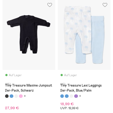
Auf Lager
Auf Lager
(25)
(10)
Tiny Treasure Maxime Jumpsuit
Tiny Treasure Lexi Leggings
2er-Pack, Schwarz
2er-Pack, Blue/Palm
18,99 €
27,99 €
UVP: 19,99 €