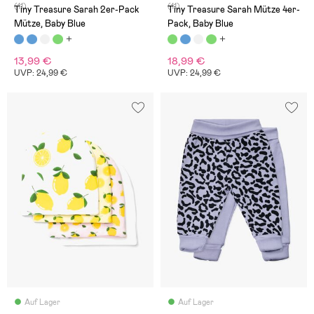
(11)
(11)
Tiny Treasure Sarah 2er-Pack
Tiny Treasure Sarah Mütze 4er-
Mütze, Baby Blue
Pack, Baby Blue
13,99 €
18,99 €
UVP: 24,99 €
UVP: 24,99 €
Auf Lager
Auf Lager