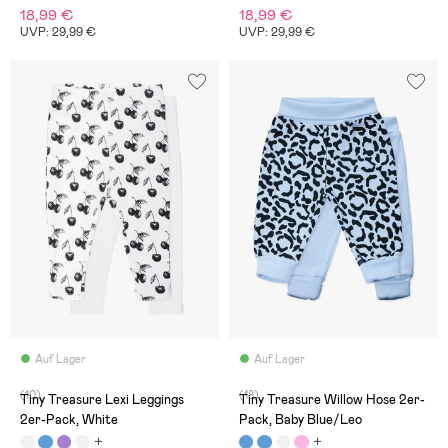
18,99 €
18,99 €
UVP: 29,99 €
UVP: 29,99 €
Auf Lager
Auf Lager
(10)
(18)
Tiny Treasure Lexi Leggings
Tiny Treasure Willow Hose 2er-
2er-Pack, White
Pack, Baby Blue/Leo