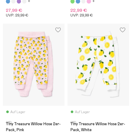
27,99 €
22,99 €
UVP: 29,99 €
UVP: 29,99 €
Auf Lager
Auf Lager
(18)
(18)
Tiny Treasure Willow Hose 2er-
Tiny Treasure Willow Hose 2er-
Pack, Pink
Pack, White