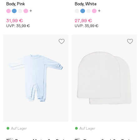
Body, Pink
Body, White
31,99 €
27,99 €
UVP: 35,99 €
UVP: 35,99 €
Auf Lager
Auf Lager
(25)
(11)