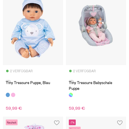
2 VERFÜGBAR
2 VERFÜGBAR
(0)
(0)
Tiny Treasure Puppe, Blau
Tiny Treasure Babyschale
Puppe
59,99 €
59,99 €
Neuheit
-7%