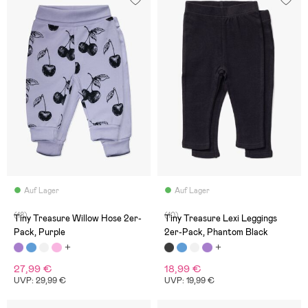
Auf Lager
Auf Lager
(18)
(10)
Tiny Treasure Willow Hose 2er-
Tiny Treasure Lexi Leggings
Pack, Purple
2er-Pack, Phantom Black
27,99 €
18,99 €
UVP: 29,99 €
UVP: 19,99 €