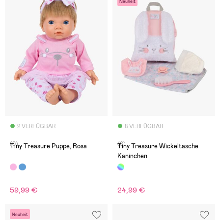
Neuheit
2 VERFÜGBAR
8 VERFÜGBAR
(0)
(0)
Tiny Treasure Puppe, Rosa
Tiny Treasure Wickeltasche
Kaninchen
59,99 €
24,99 €
Neuheit