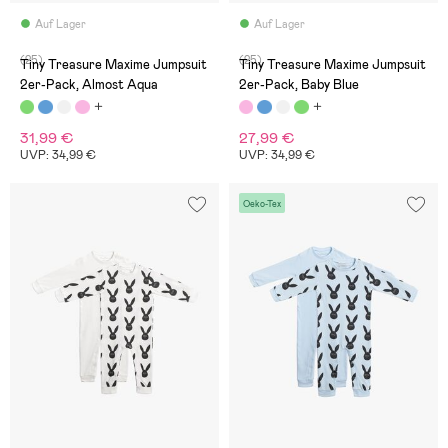
Auf Lager
Auf Lager
(25)
(25)
Tiny Treasure Maxime Jumpsuit
Tiny Treasure Maxime Jumpsuit
2er-Pack, Almost Aqua
2er-Pack, Baby Blue
31,99 €
27,99 €
UVP: 34,99 €
UVP: 34,99 €
Oeko-Tex