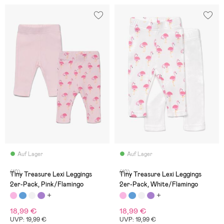
Auf Lager
Auf Lager
(10)
(10)
Tiny Treasure Lexi Leggings
Tiny Treasure Lexi Leggings
2er-Pack, Pink/Flamingo
2er-Pack, White/Flamingo
18,99 €
18,99 €
UVP: 19,99 €
UVP: 19,99 €