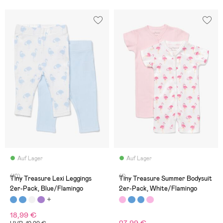
Auf Lager
Auf Lager
(10)
(1)
Tiny Treasure Lexi Leggings
Tiny Treasure Summer Bodysuit
2er-Pack, Blue/Flamingo
2er-Pack, White/Flamingo
18,99 €