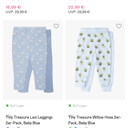
18,99 €
22,99 €
UVP: 29,99 €
UVP: 29,99 €
Auf Lager
Auf Lager
(10)
(18)
Tiny Treasure Lexi Leggings
Tiny Treasure Willow Hose 2er-
2er-Pack, Baby Blue
Pack, Baby Blue