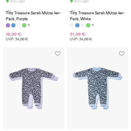
Auf Lager
Auf Lager
(11)
(11)
Tiny Treasure Sarah Mütze 4er-
Tiny Treasure Sarah Mütze 4er-
Pack, Purple
Pack, White
18,99 €
31,99 €
UVP: 34,99 €
UVP: 34,99 €