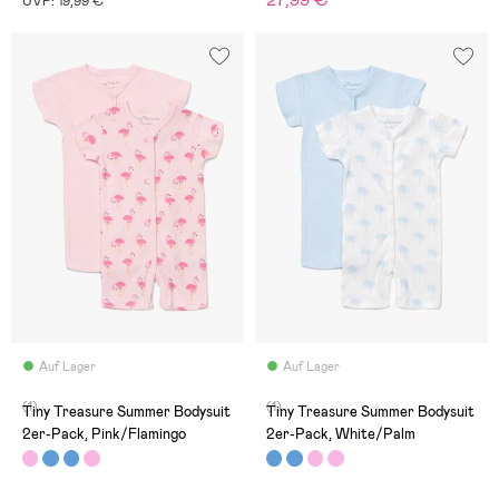
27,99 €
UVP: 19,99 €
Auf Lager
Auf Lager
(1)
(1)
Tiny Treasure Summer Bodysuit
Tiny Treasure Summer Bodysuit
2er-Pack, Pink/Flamingo
2er-Pack, White/Palm