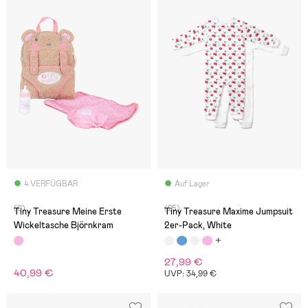
4 VERFÜGBAR
Auf Lager
(0)
(25)
Tiny Treasure Meine Erste
Tiny Treasure Maxime Jumpsuit
Wickeltasche Björnkram
2er-Pack, White
27,99 €
40,99 €
UVP: 34,99 €