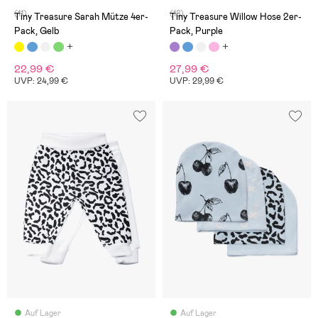
(11)
(18)
Tiny Treasure Sarah Mütze 4er-
Tiny Treasure Willow Hose 2er-
Pack, Gelb
Pack, Purple
22,99 €
27,99 €
UVP: 24,99 €
UVP: 29,99 €
Auf Lager
Auf Lager