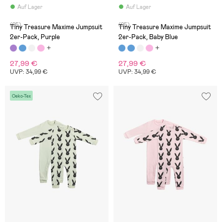
Auf Lager
Auf Lager
(25)
(25)
Tiny Treasure Maxime Jumpsuit
Tiny Treasure Maxime Jumpsuit
2er-Pack, Purple
2er-Pack, Baby Blue
27,99 €
27,99 €
UVP: 34,99 €
UVP: 34,99 €
Oeko-Tex