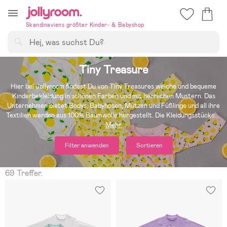
Hoppa
till
Skandinaviens größter Kinder- & Babyshop
innehållet
Suchen
Tiny Treasure
Hier bei Jollyroom findest Du von Tiny Treasures weiche und bequeme
Kinderbekleidung in schönen Farben und mit herrlichen Mustern. Das
Unternehmen bietet Bodys, Babyhosen, Mützen und Füßlinge und all ihre
Textilien werden aus 100% Baumwolle hergestellt. Die Kleidungsstücke
...
Mehr
Filter anwenden
Sortieren
69 Treffer.