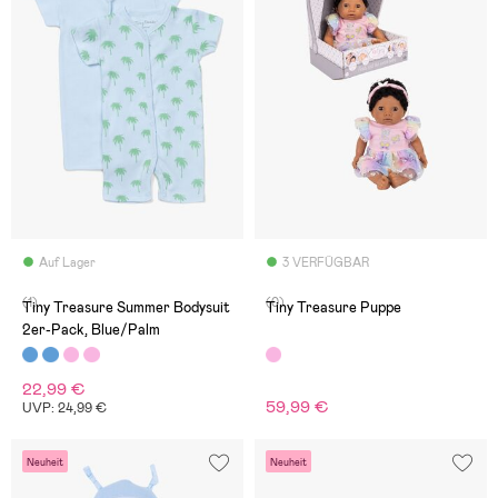
Auf Lager
3 VERFÜGBAR
(1)
(0)
Tiny Treasure Summer Bodysuit
Tiny Treasure Puppe
2er-Pack, Blue/Palm
22,99 €
59,99 €
UVP: 24,99 €
Neuheit
Neuheit