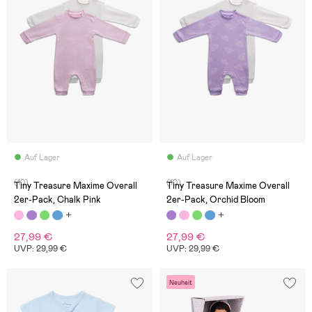
Auf Lager
Auf Lager
(10)
(10)
Tiny Treasure Maxime Overall
Tiny Treasure Maxime Overall
2er-Pack, Chalk Pink
2er-Pack, Orchid Bloom
27,99 €
27,99 €
UVP: 29,99 €
UVP: 29,99 €
Neuheit