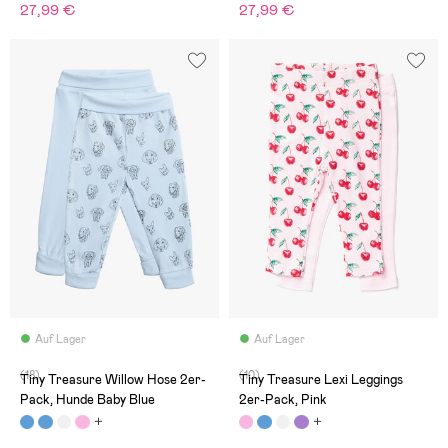
27,99 €
27,99 €
Auf Lager
Auf Lager
(18)
(10)
Tiny Treasure Willow Hose 2er-
Tiny Treasure Lexi Leggings
Pack, Hunde Baby Blue
2er-Pack, Pink