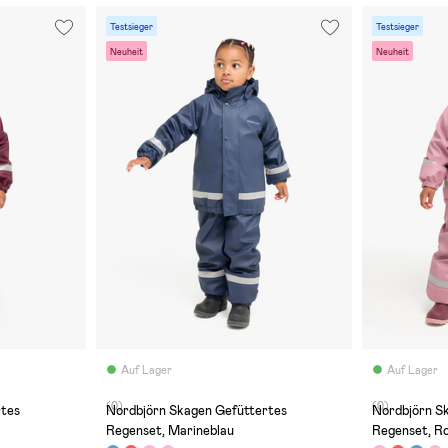
Testsieger
Testsieger
Neuheit
Neuheit
Auf Lager
Auf Lager
(0)
(0)
rtes
Nordbjörn Skagen Gefüttertes
Nordbjörn S
Regenset, Marineblau
Regenset, R