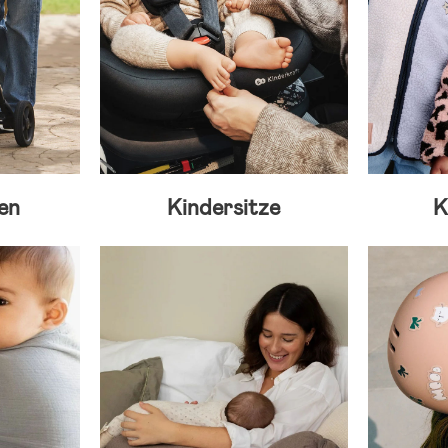
en
Kindersitze
K