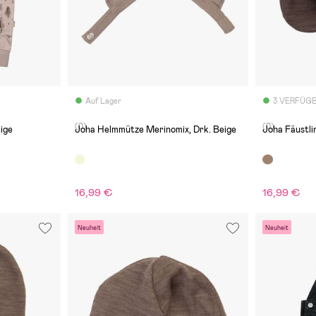
Auf Lager
3 VERFÜG
(0)
(0)
ige
Joha Helmmütze Merinomix, Drk. Beige
Joha Fäustli
16,99 €
16,99 €
Neuheit
Neuheit