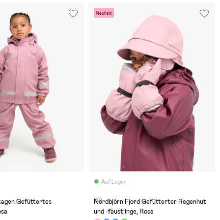
Neuheit
Auf Lager
(0)
kagen Gefüttertes
Nordbjörn Fjord Gefütterter Regenhut
osa
und -fäustlinge, Rosa