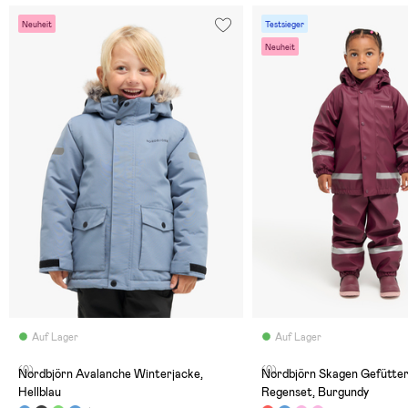
Neuheit
Testsieger
Neuheit
Auf Lager
Auf Lager
(0)
(0)
Nordbjörn Avalanche Winterjacke,
Nordbjörn Skagen Gefütte
Hellblau
Regenset, Burgundy