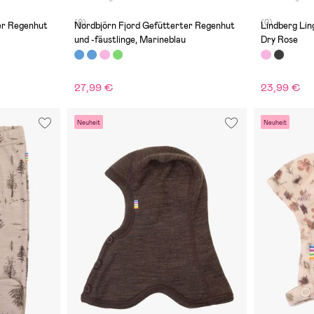
(0)
(0)
er Regenhut
Nordbjörn Fjord Gefütterter Regenhut
Lindberg Li
und -fäustlinge, Marineblau
Dry Rose
27,99 €
23,99 €
Neuheit
Neuheit