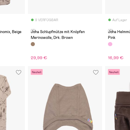
9 VERFÜGBAR
Auf Lager
(0)
(0)
nomix, Beige
Joha Schlupfmütze mit Knöpfen
Joha Helmmü
Merinowolle, Drk. Brown
Pink
29,99 €
16,99 €
Neuheit
Neuheit