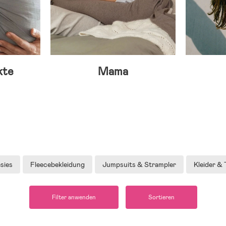
kte
Mama
sies
Fleecebekleidung
Jumpsuits & Strampler
Kleider &
Filter anwenden
Sortieren