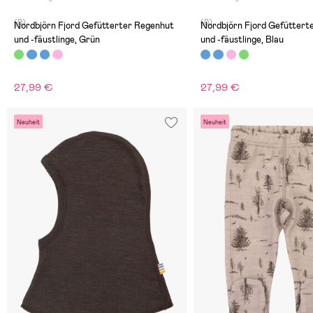
(0)
(0)
Nordbjörn Fjord Gefütterter Regenhut
Nordbjörn Fjord Gefüttert
und -fäustlinge, Grün
und -fäustlinge, Blau
27,99 €
27,99 €
Neuheit
Neuheit