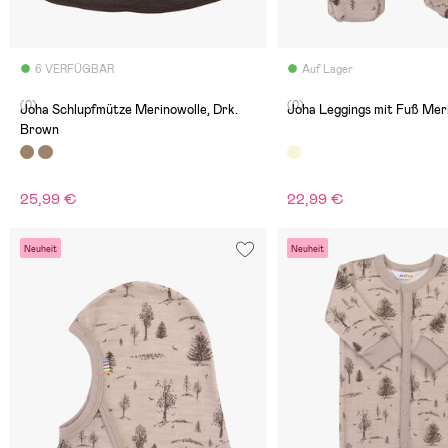
6 VERFÜGBAR
Auf Lager
(0)
(0)
Joha Schlupfmütze Merinowolle, Drk.
Joha Leggings mit Fuß Meri
Brown
25,99 €
22,99 €
Neuheit
Neuheit