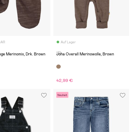
BAR
Auf Lager
(0)
nge Merinomix, Drk. Brown
Joha Overall Merinowolle, Brown
42,99 €
Neuheit