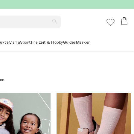
ukte
Mama
Sport
Freizeit & Hobby
Guides
Marken
en.