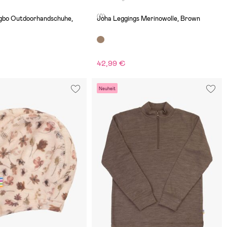
(0)
ngbo Outdoorhandschuhe,
Joha Leggings Merinowolle, Brown
42,99 €
Neuheit