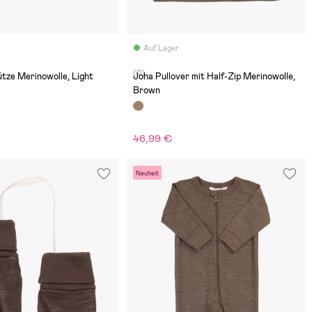
Auf Lager
(0)
tze Merinowolle, Light
Joha Pullover mit Half-Zip Merinowolle,
Brown
46,99 €
Neuheit