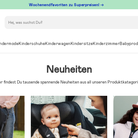
Wochenendfavoriten zu Superpreisen! →
Suchen
ndermode
Kinderschuhe
Kinderwagen
Kindersitze
Kinderzimmer
Babyprod
Neuheiten
er findest Du tausende spannende Neuheiten aus all unseren Produktkategori