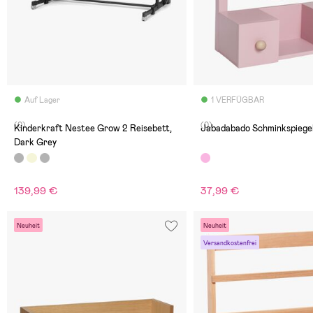
Auf Lager
1 VERFÜGBAR
(0)
(0)
Kinderkraft Nestee Grow 2 Reisebett,
Jabadabado Schminkspiege
Dark Grey
139,99 €
37,99 €
Neuheit
Neuheit
Versandkostenfrei