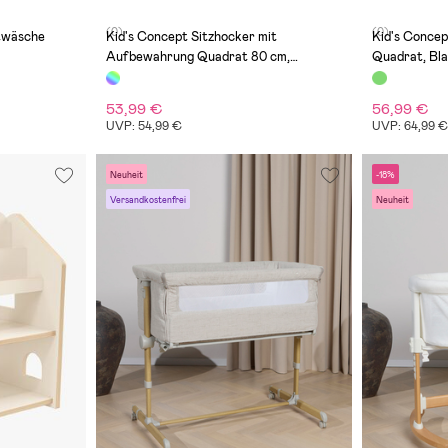
(0)
(0)
twäsche
Kid's Concept Sitzhocker mit
Kid's Concep
Aufbewahrung Quadrat 80 cm,
Quadrat, Bl
Blaugrün
53,99 €
56,99 €
UVP: 54,99 €
UVP: 64,99 
Neuheit
-18%
Versandkostenfrei
Neuheit