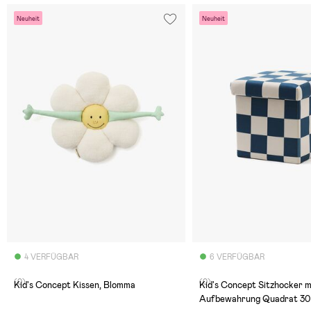
Neuheit
Neuheit
4 VERFÜGBAR
6 VERFÜGBAR
(0)
(0)
Kid's Concept Kissen, Blomma
Kid's Concept Sitzhocker m
Aufbewahrung Quadrat 30