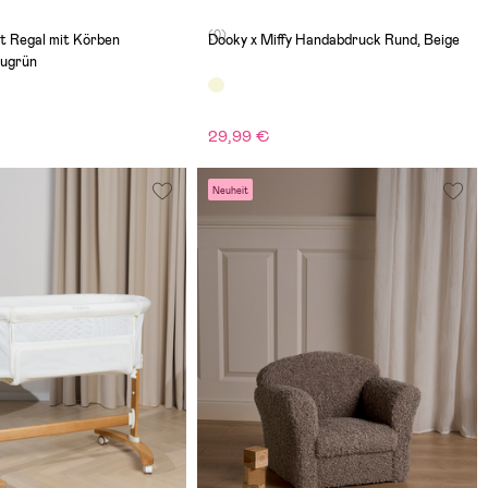
(0)
t Regal mit Körben
Dooky x Miffy Handabdruck Rund, Beige
augrün
29,99 €
€
Neuheit