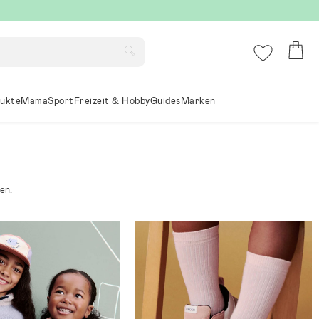
ukte
Mama
Sport
Freizeit & Hobby
Guides
Marken
en.