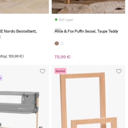
Auf Lager
(101)
 Nordic Beistellbett,
Alice & Fox Puffin Sessel, Taupe Teddy
d
itgl.
129,99 €
)
79,99 €
Neuheit
i