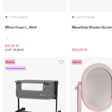
1 VERFÜGBAR
3 VERFÜGBAR
(0)
(0)
Mimos Kissen L, Weiß
MeowBaby Wooden Bücherr
69,99 €
169,99 €
UVP: 76,99 €
Neuheit
Neuheit
Versandkostenfrei