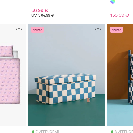
56,99 €
155,99 €
UVP: 64,99 €
Neuheit
Neuheit
7 VERFÜGBAR
8 VERFÜG