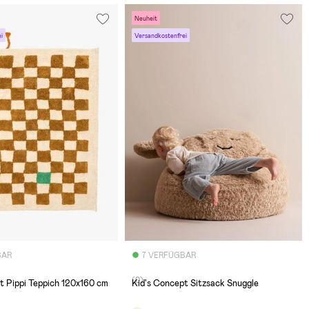
Neuheit
i
Versandkostenfrei
BAR
7 VERFÜGBAR
(0)
t Pippi Teppich 120x160 cm
Kid's Concept Sitzsack Snuggle