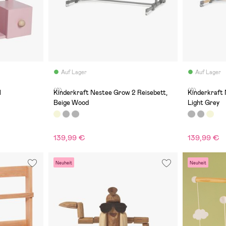
Auf Lager
Auf Lager
(0)
(0)
l
Kinderkraft Nestee Grow 2 Reisebett,
Kinderkraft 
Beige Wood
Light Grey
139,99 €
139,99 €
Neuheit
Neuheit