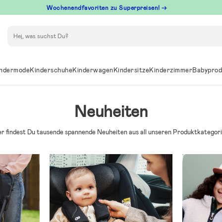
Wochenendfavoriten zu Superpreisen! →
Suchen
ndermode
Kinderschuhe
Kinderwagen
Kindersitze
Kinderzimmer
Babyprod
Neuheiten
er findest Du tausende spannende Neuheiten aus all unseren Produktkategori