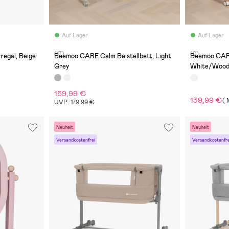
Auf Lager
Auf Lager
(17)
(0)
egal, Beige
Beemoo CARE Calm Beistellbett, Light
Beemoo CARE
Grey
White/Woo
159,99 €
139,99 €
(
M
UVP: 179,99 €
Neuheit
Neuheit
Versandkostenfrei
Versandkostenfre