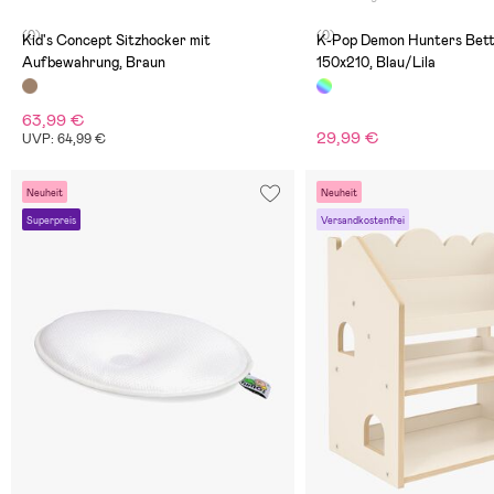
(0)
(0)
Kid's Concept Sitzhocker mit
K-Pop Demon Hunters Bet
Aufbewahrung, Braun
150x210, Blau/Lila
63,99 €
29,99 €
UVP: 64,99 €
Neuheit
Neuheit
Superpreis
Versandkostenfrei