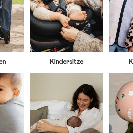
en
Kindersitze
K