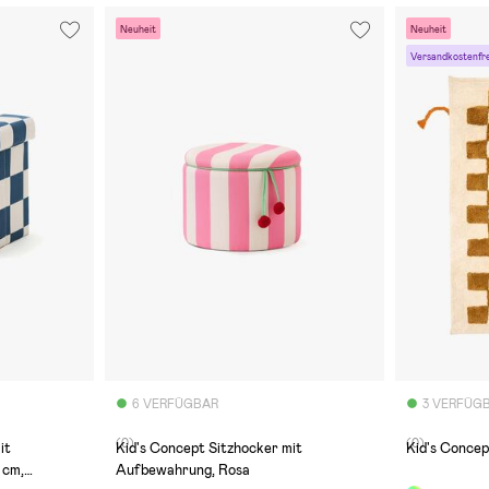
Neuheit
Neuheit
Versandkostenfre
6 VERFÜGBAR
3 VERFÜG
(0)
(0)
it
Kid's Concept Sitzhocker mit
Kid's Concep
 cm,
Aufbewahrung, Rosa