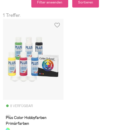
Filter anwenden
Sortieren
1 Treffer.
8 VERFÜGBAR
(0)
Plus Color Hobbyfarben
Primärfarben