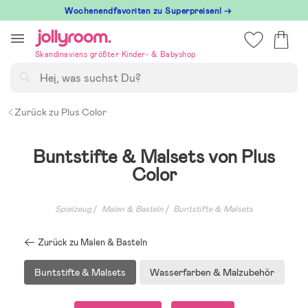
Hoppa
Wochenendfavoriten zu Superpreisen! →
till
innehållet
Skandinaviens größter Kinder- & Babyshop
Suchen
Zurück zu Plus Color
Buntstifte & Malsets von Plus
Color
Spielzeug
Malen & Basteln
Buntstifte & Malsets
Zurück zu Malen & Basteln
Buntstifte & Malsets
Wasserfarben & Malzubehör