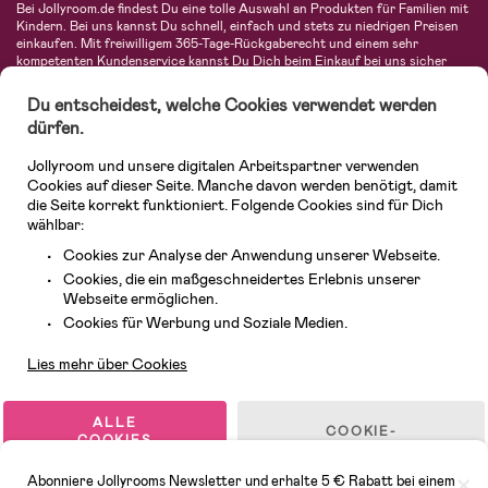
Bei Jollyroom.de findest Du eine tolle Auswahl an Produkten für Familien mit
Kindern. Bei uns kannst Du schnell, einfach und stets zu niedrigen Preisen
einkaufen. Mit freiwilligem 365-Tage-Rückgaberecht und einem sehr
kompetenten Kundenservice kannst Du Dich beim Einkauf bei uns sicher
fühlen. In unserem Sortiment findest Du unter anderem Kinderwagen,
Autositze, Kinder- und Babymode, Produkte für Mütter und eine Menge
Du entscheidest, welche Cookies verwendet werden
fantastischer Einrichtungsgegenstände, Spielsachen, Babyprodukte und
dürfen.
vieles mehr. Wir haben Produkte von bekannten Herstellern wie Britax, Maxi-
Cosi, Hauck, Baby Jogger, Ergobaby, Didriksons, KidKraft, Ergobaby, Philips
Jollyroom und unsere digitalen Arbeitspartner verwenden
Avent, Jack Wolfskin, Cybex, LEGO und vielen mehr. Schau Dich um in
unserer vielfältigen Online-Boutique für Kinder & Babys. Willkommen!
Cookies auf dieser Seite. Manche davon werden benötigt, damit
die Seite korrekt funktioniert. Folgende Cookies sind für Dich
wählbar:
Cookies zur Analyse der Anwendung unserer Webseite.
Cookies, die ein maßgeschneidertes Erlebnis unserer
Webseite ermöglichen.
Kundendienst
Cookies für Werbung und Soziale Medien.
Lies mehr über Cookies
© 2026 Jollyroom GmbH. Alle Rechte vorbehalten.
ALLE
COOKIE-
COOKIES
EINSTELLUNGEN
AKZEPTIEREN
Abonniere Jollyrooms Newsletter und erhalte 5 € Rabatt bei einem