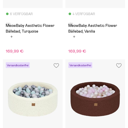
6 VERFÜGBAR
4 VERFÜGBAR
(0)
(0)
MeowBaby Aesthetic Flower
MeowBaby Aesthetic Flower
Bällebad, Turquoise
Bällebad, Vanilia
169,99 €
169,99 €
Versandkostenfrei
Versandkostenfrei