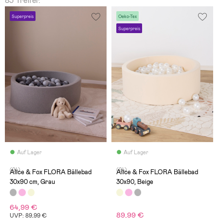
83 Treffer.
Superpreis
Oeko-Tex
Superpreis
Auf Lager
Auf Lager
(24)
(24)
Alice & Fox FLORA Bällebad
Alice & Fox FLORA Bällebad
30x90 cm, Grau
30x90, Beige
64,99 €
89,99 €
UVP: 89,99 €