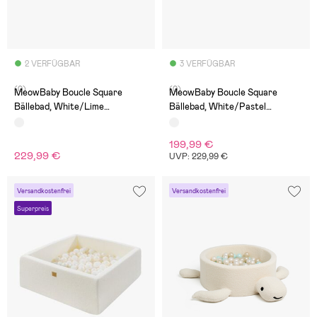
2 VERFÜGBAR
3 VERFÜGBAR
(0)
(0)
MeowBaby Boucle Square
MeowBaby Boucle Square
Bällebad, White/Lime
Bällebad, White/Pastel
Green/Dark Pink/Turquoise
Pink/Light Pink/Pastel Yellow
199,99 €
229,99 €
UVP: 229,99 €
Versandkostenfrei
Versandkostenfrei
Superpreis