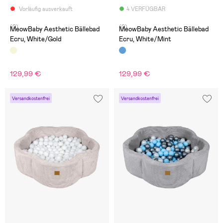
Vorläufig ausverkauft
4 VERFÜGBAR
(0)
(0)
MeowBaby Aesthetic Bällebad
MeowBaby Aesthetic Bällebad
Ecru, White/Gold
Ecru, White/Mint
129,99 €
129,99 €
Versandkostenfrei
Versandkostenfrei