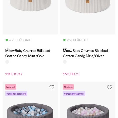
3 VERFÜGBAR
2 VERFÜGBAR
(0)
(0)
MeowBaby Churros Bällebad
MeowBaby Churros Bällebad
Cotton Candy, Mint/Gold
Cotton Candy, Mint/Silver
139,99 €
139,99 €
Neuheit
Neuheit
Versandkostenfrei
Versandkostenfrei