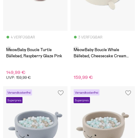
4 VERFÜGBAR
3 VERFÜGBAR
(2)
(0)
MeowBaby Boucle Turtle
MeowBaby Boucle Whale
Bällebad, Raspberry Glaze Pink
Bällebad, Cheesecake Cream
Beige
149,99 €
159,99 €
UVP: 159,99 €
Versandkostenfrei
Versandkostenfrei
Superpreis
Superpreis