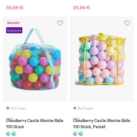
59,98 €
25,99 €
Bestseller
Superpreis
Auf Lager
Auf Lager
(52)
(52)
Cloudberry Castle Weiche Bälle
Cloudberry Castle Weiche Bälle
100 Stück
100 Stück, Pastell