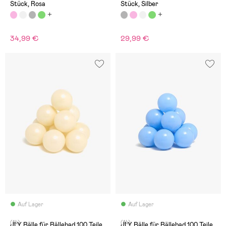
Stück, Rosa
Stück, Silber
34,99 €
29,99 €
Auf Lager
Auf Lager
(14)
(14)
JLY Bälle für Bällebad 100 Teile,
JLY Bälle für Bällebad 100 Teile,