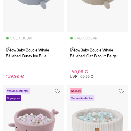
5 VERFÜGBAR
3 VERFÜGBAR
(0)
(0)
MeowBaby Boucle Whale
MeowBaby Boucle Whale
Bällebad, Dusty Ice Blue
Bällebad, Oat Biscuit Beige
149,99 €
159,99 €
UVP: 159,99 €
Versandkostenfrei
Neuheit
Superpreis
Versandkostenfrei