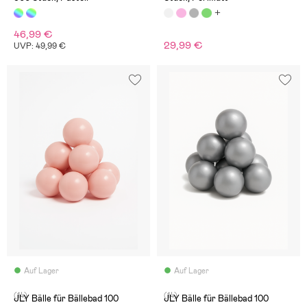
46,99 €
29,99 €
UVP: 49,99 €
Auf Lager
Auf Lager
(14)
(14)
JLY Bälle für Bällebad 100
JLY Bälle für Bällebad 100