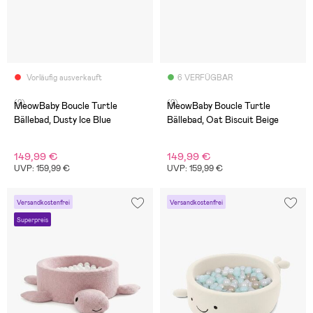
Vorläufig ausverkauft
6 VERFÜGBAR
(2)
(2)
MeowBaby Boucle Turtle
MeowBaby Boucle Turtle
Bällebad, Dusty Ice Blue
Bällebad, Oat Biscuit Beige
149,99 €
149,99 €
UVP: 159,99 €
UVP: 159,99 €
Versandkostenfrei
Versandkostenfrei
Superpreis