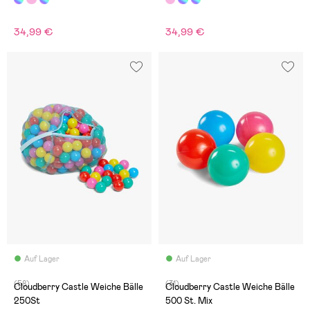
34,99 €
34,99 €
Auf Lager
Auf Lager
(58)
(31)
Cloudberry Castle Weiche Bälle
Cloudberry Castle Weiche Bälle
250St
500 St. Mix