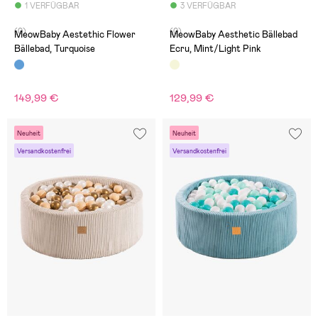
1 VERFÜGBAR
3 VERFÜGBAR
(0)
(0)
MeowBaby Aestethic Flower
MeowBaby Aesthetic Bällebad
Bällebad, Turquoise
Ecru, Mint/Light Pink
149,99 €
129,99 €
Neuheit
Neuheit
Versandkostenfrei
Versandkostenfrei