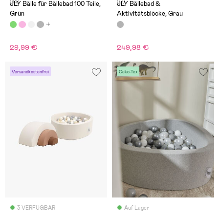
(14)
(0)
JLY Bälle für Bällebad 100 Teile,
JLY Bällebad &
Grün
Aktivitätsblöcke, Grau
29,99 €
249,98 €
Versandkostenfrei
Oeko-Tex
3 VERFÜGBAR
Auf Lager