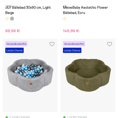
(221)
(0)
JLY Bällebad 30x90 cm, Light
MeowBaby Aestethic Flower
Beige
Bällebad, Ecru
89,99 €
149,99 €
Versandkostenfrei
Versandkostenfrei
Letzte Chance
Letzte Chance
3 VERFÜGBAR
1 VERFÜGBAR