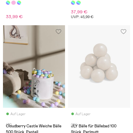
37,99 €
33,99 €
UVP: 45,99 €
Auf Lager
Auf Lager
(31)
(14)
Cloudberry Castle Weiche Bälle
JLY Bälle für Bällebad 100
500 Stück, Pastell
Stück, Perlmutt