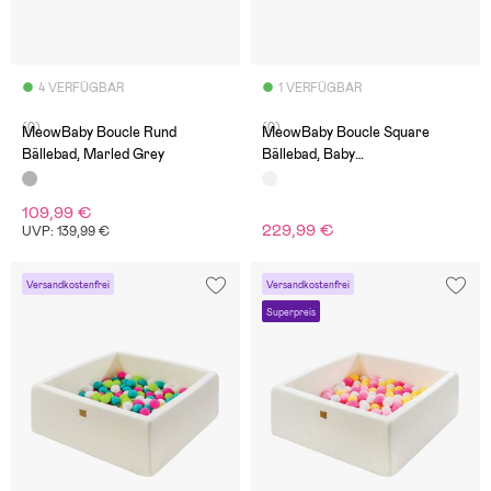
4 VERFÜGBAR
1 VERFÜGBAR
(0)
(0)
MeowBaby Boucle Rund
MeowBaby Boucle Square
Bällebad, Marled Grey
Bällebad, Baby
Blue/Grey/White
Pearl/Transparent
109,99 €
229,99 €
UVP: 139,99 €
Versandkostenfrei
Versandkostenfrei
Superpreis