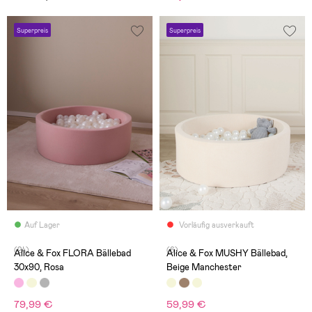
Superpreis
Superpreis
Auf Lager
Vorläufig ausverkauft
(24)
(6)
Alice & Fox FLORA Bällebad
Alice & Fox MUSHY Bällebad,
30x90, Rosa
Beige Manchester
79,99 €
59,99 €