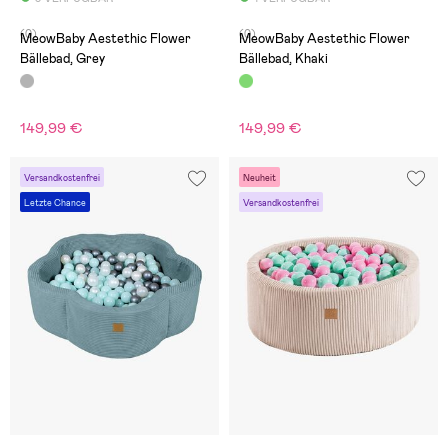
(0)
(0)
MeowBaby Aestethic Flower
MeowBaby Aestethic Flower
Bällebad, Grey
Bällebad, Khaki
149,99 €
149,99 €
Versandkostenfrei
Neuheit
Letzte Chance
Versandkostenfrei