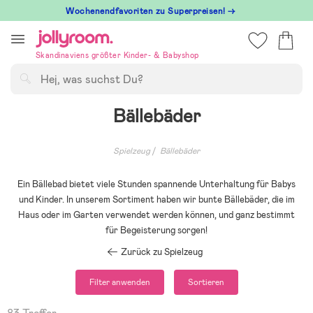
Hoppa
Wochenendfavoriten zu Superpreisen! →
till
innehållet
Skandinaviens größter Kinder- & Babyshop
Suchen
Bällebäder
Spielzeug
Bällebäder
Ein Bällebad bietet viele Stunden spannende Unterhaltung für Babys
und Kinder. In unserem Sortiment haben wir bunte Bällebäder, die im
Haus oder im Garten verwendet werden können, und ganz bestimmt
für Begeisterung sorgen!
Zurück zu Spielzeug
Filter anwenden
Sortieren