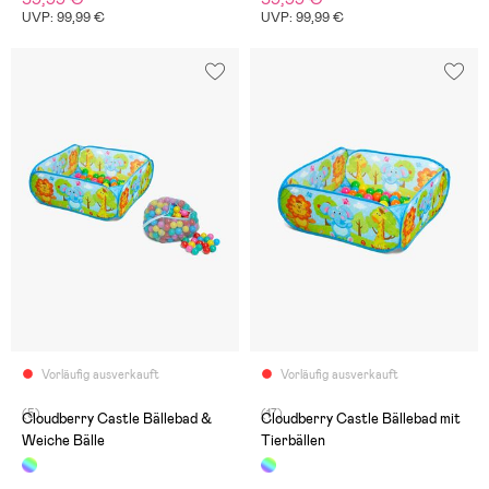
UVP: 99,99 €
UVP: 99,99 €
Vorläufig ausverkauft
Vorläufig ausverkauft
(5)
(17)
Cloudberry Castle Bällebad &
Cloudberry Castle Bällebad mit
Weiche Bälle
Tierbällen