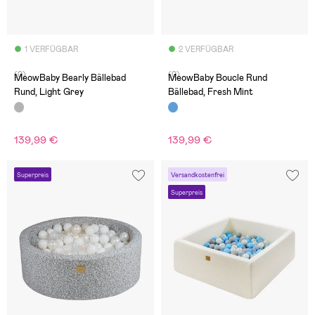
1 VERFÜGBAR
2 VERFÜGBAR
(0)
(0)
MeowBaby Bearly Bällebad
MeowBaby Boucle Rund
Rund, Light Grey
Bällebad, Fresh Mint
139,99 €
139,99 €
Superpreis
Versandkostenfrei
Superpreis