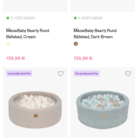
2 VERFÜGBAR
4 VERFÜGBAR
(0)
(0)
MeowBaby Bearly Rund
MeowBaby Bearly Rund
Bällebad, Cream
Bällebad, Dark Brown
139,99 €
139,99 €
Versandkostenfrei
Versandkostenfrei