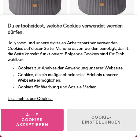
Du entscheidest, welche Cookies verwendet werden
dürfen.
Jollyroom und unsere digitalen Arbeitspartner verwenden
Cookies auf dieser Seite. Manche davon werden benötigt, damit
4 VERFÜGBAR
3 VERFÜGBAR
die Seite korrekt funktioniert. Folgende Cookies sind für Dich
wählbar:
(0)
(0)
MeowBaby Churros Bällebad
MeowBaby Churros Bällebad
Cookies zur Analyse der Anwendung unserer Webseite.
Jurassic Grey, Blue/Silver
Jurassic Grey, Pink/Gold
Cookies, die ein maßgeschneidertes Erlebnis unserer
Webseite ermöglichen.
Kundendienst
Cookies für Werbung und Soziale Medien.
139,99 €
139,99 €
Lies mehr über Cookies
1
/
2
ALLE
COOKIE-
COOKIES
EINSTELLUNGEN
AKZEPTIEREN