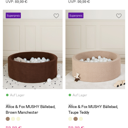
UVP: 89,99 €
UVP: 99,99 €
Superpreis
Superpreis
Auf Lager
Auf Lager
(6)
(6)
Alice & Fox MUSHY Bällebad,
Alice & Fox MUSHY Bällebad,
Brown Manchester
Taupe Teddy
59,99 €
59,99 €