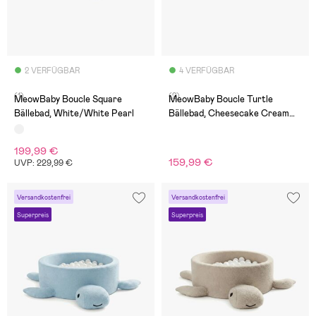
2 VERFÜGBAR
4 VERFÜGBAR
(1)
(2)
MeowBaby Boucle Square
MeowBaby Boucle Turtle
Bällebad, White/White Pearl
Bällebad, Cheesecake Cream
Beige
199,99 €
159,99 €
UVP: 229,99 €
Versandkostenfrei
Versandkostenfrei
Superpreis
Superpreis