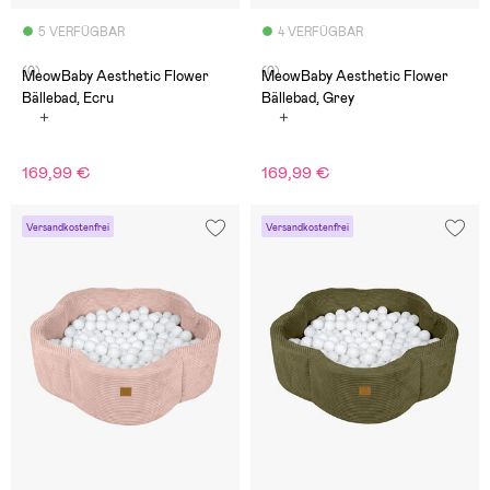
5 VERFÜGBAR
4 VERFÜGBAR
(0)
(0)
MeowBaby Aesthetic Flower
MeowBaby Aesthetic Flower
Bällebad, Ecru
Bällebad, Grey
169,99 €
169,99 €
Versandkostenfrei
Versandkostenfrei