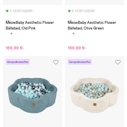
5 VERFÜGBAR
6 VERFÜGBAR
(0)
(0)
MeowBaby Aesthetic Flower
MeowBaby Aesthetic Flower
Bällebad, Old Pink
Bällebad, Olive Green
169,99 €
169,99 €
Versandkostenfrei
Versandkostenfrei