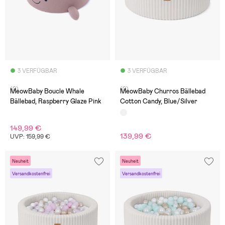
3 VERFÜGBAR
3 VERFÜGBAR
(0)
(0)
MeowBaby Boucle Whale
MeowBaby Churros Bällebad
Bällebad, Raspberry Glaze Pink
Cotton Candy, Blue/Silver
149,99 €
139,99 €
UVP: 159,99 €
Neuheit
Neuheit
Versandkostenfrei
Versandkostenfrei