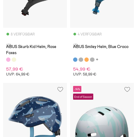
8 VERFÜGBAR
4 VERFÜGBAR
(0)
(3)
ABUS Skurb Kid Helm, Rose
ABUS Smiley Helm, Blue Croco
Foxes
57,99 €
54,99 €
UVP: 64,99 €
UVP: 58,99 €
-14%
End of Season