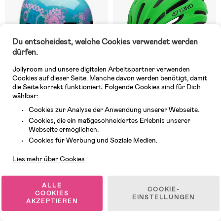
Du entscheidest, welche Cookies verwendet werden
dürfen.
Jollyroom und unsere digitalen Arbeitspartner verwenden
Cookies auf dieser Seite. Manche davon werden benötigt, damit
die Seite korrekt funktioniert. Folgende Cookies sind für Dich
6 VERFÜGBAR
Auf Lager
wählbar:
(0)
(0)
Cookies zur Analyse der Anwendung unserer Webseite.
Bell LIL RIPPER Helm, Teal Bike
Giro REGISTER Mips II
Cookies, die ein maßgeschneidertes Erlebnis unserer
Party
Fahrradhelm, Grün
Webseite ermöglichen.
Kundendienst
Cookies für Werbung und Soziale Medien.
36,99 €
61,99 €
UVP: 45,36 €
UVP: 75 €
Lies mehr über Cookies
ALLE
COOKIE-
COOKIES
EINSTELLUNGEN
AKZEPTIEREN