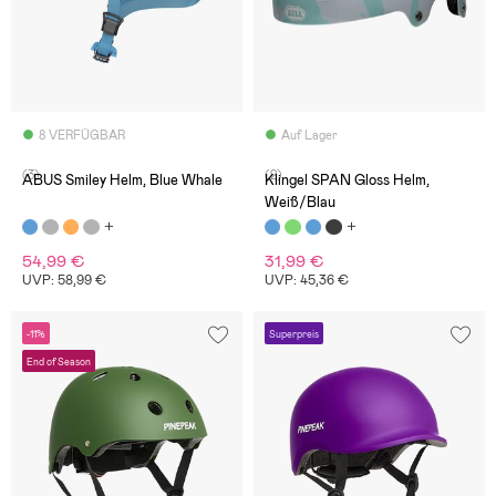
8 VERFÜGBAR
Auf Lager
(3)
(2)
ABUS Smiley Helm, Blue Whale
Klingel SPAN Gloss Helm,
Weiß/Blau
54,99 €
31,99 €
UVP: 58,99 €
UVP: 45,36 €
-11%
Superpreis
End of Season