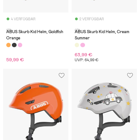
4 VERFÜGBAR
2 VERFÜGBAR
(0)
(0)
ABUS Skurb Kid Helm, Goldfish
ABUS Skurb Kid Helm, Cream
Orange
Summer
63,99 €
59,99 €
UVP: 64,99 €