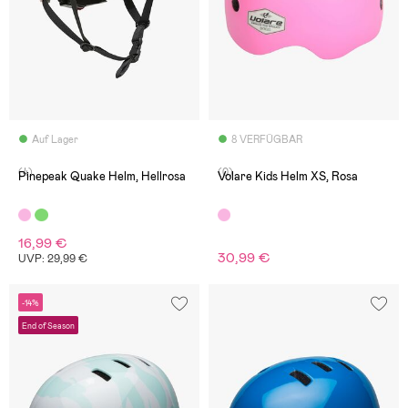
Auf Lager
8 VERFÜGBAR
(4)
(0)
Pinepeak Quake Helm, Hellrosa
Volare Kids Helm XS, Rosa
16,99 €
30,99 €
UVP: 29,99 €
-14%
End of Season