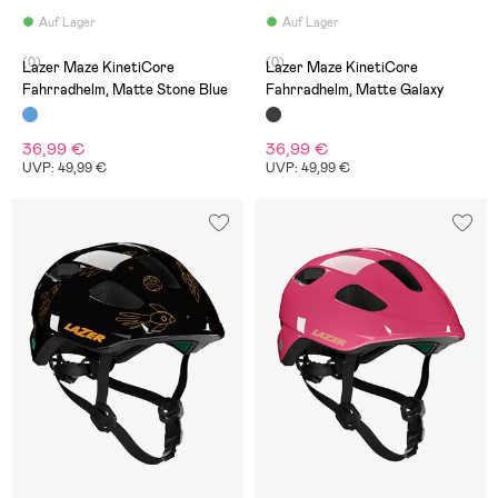
Auf Lager
Auf Lager
(0)
(0)
Lazer Maze KinetiCore
Lazer Maze KinetiCore
Fahrradhelm, Matte Stone Blue
Fahrradhelm, Matte Galaxy
36,99 €
36,99 €
UVP: 49,99 €
UVP: 49,99 €