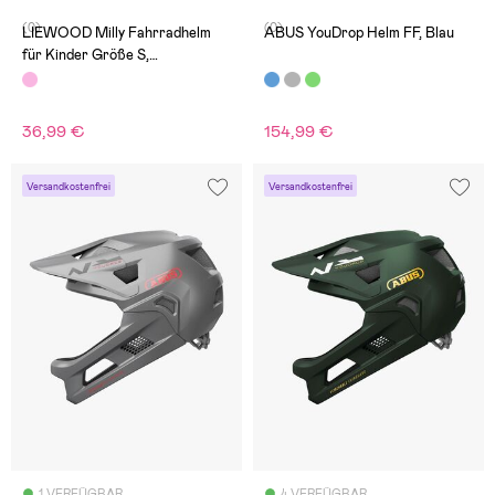
(0)
(0)
LIEWOOD Milly Fahrradhelm
ABUS YouDrop Helm FF, Blau
für Kinder Größe S,
Sweethearts/Pale Tuscany
36,99 €
154,99 €
Versandkostenfrei
Versandkostenfrei
1 VERFÜGBAR
4 VERFÜGBAR