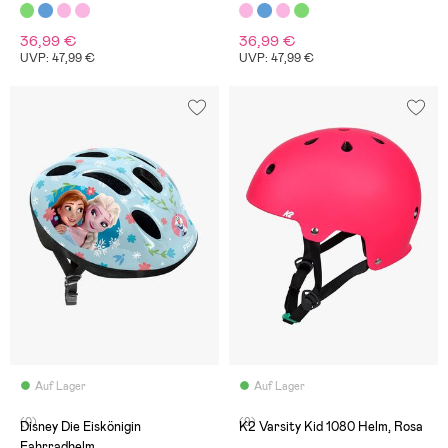
36,99 €
36,99 €
UVP: 47,99 €
UVP: 47,99 €
Auf Lager
Auf Lager
(0)
(9)
Disney Die Eiskönigin
K2 Varsity Kid 1080 Helm, Rosa
Fahrradhelm