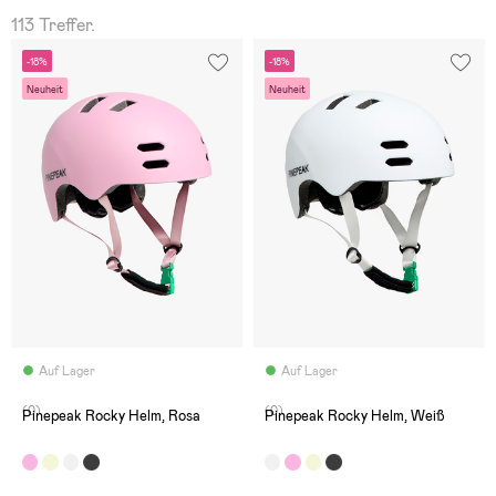
113 Treffer.
-18%
-18%
Neuheit
Neuheit
Auf Lager
Auf Lager
(0)
(0)
Pinepeak Rocky Helm, Rosa
Pinepeak Rocky Helm, Weiß