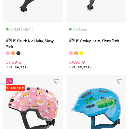
4 VERFÜGBAR
Auf Lager
(0)
(0)
ABUS Skurb Kid Helm, Shiny
ABUS Smiley Helm, Shiny Pink
Pink
57,99 €
54,99 €
UVP: 64,99 €
UVP: 58,99 €
-9%
FLASH SALE