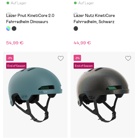
Auf Lager
Auf Lager
(0)
(1)
Lazer Pnut KinetiCore 2.0
Lazer Nutz KinetiCore
Fahrradhelm Dinosaurs
Fahrradhelm, Schwarz
54,99 €
44,99 €
-8%
-8%
End of Season
End of Season