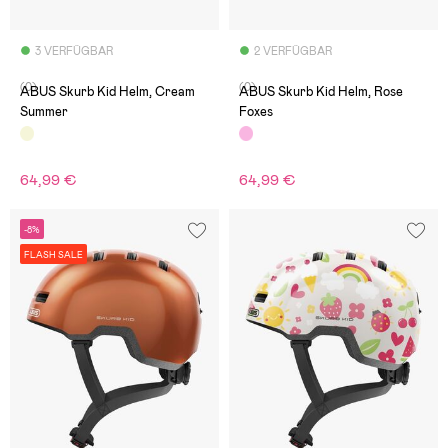
3 VERFÜGBAR
2 VERFÜGBAR
(0)
(0)
ABUS Skurb Kid Helm, Cream
ABUS Skurb Kid Helm, Rose
Summer
Foxes
64,99 €
64,99 €
-8%
FLASH SALE