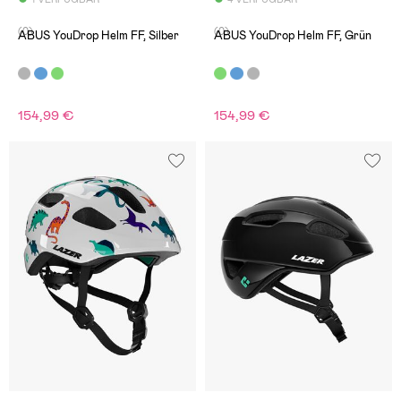
(0)
(0)
ABUS YouDrop Helm FF, Silber
ABUS YouDrop Helm FF, Grün
154,99 €
154,99 €