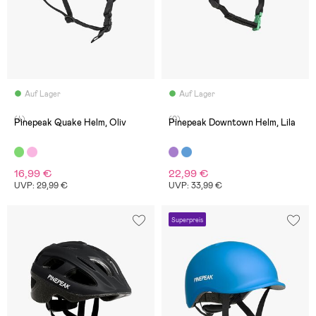
Auf Lager
Auf Lager
(4)
(0)
Pinepeak Quake Helm, Oliv
Pinepeak Downtown Helm, Lila
16,99 €
22,99 €
UVP: 29,99 €
UVP: 33,99 €
Superpreis