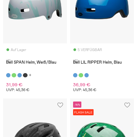
Auf Lager
5 VERFÜGBAR
(2)
(0)
Bell SPAN Helm, Weiß/Blau
Bell LIL RIPPER Helm, Blau
31,99 €
36,99 €
UVP: 45,36 €
UVP: 45,36 €
-14%
FLASH SALE