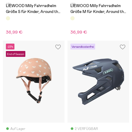
(0)
(0)
LIEWOOD Milly Fahrradhelm
LIEWOOD Milly Fahrradhelm
Größe S für Kinder, Around the
Größe M für Kinder, Around the
World/Sandy
World/Sandy
36,99 €
36,99 €
-23%
Versandkostenfrei
End of Season
Auf Lager
2 VERFÜGBAR