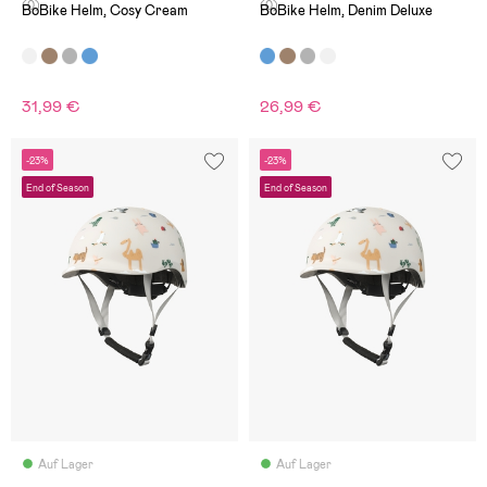
(0)
(0)
BoBike Helm, Cosy Cream
BoBike Helm, Denim Deluxe
31,99 €
26,99 €
-23%
-23%
End of Season
End of Season
Auf Lager
Auf Lager