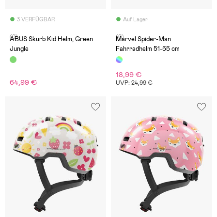
3 VERFÜGBAR
Auf Lager
(0)
(0)
ABUS Skurb Kid Helm, Green
Marvel Spider-Man
Jungle
Fahrradhelm 51-55 cm
18,99 €
64,99 €
UVP: 24,99 €