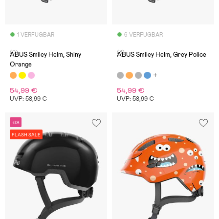
1 VERFÜGBAR
6 VERFÜGBAR
(0)
(3)
ABUS Smiley Helm, Shiny
ABUS Smiley Helm, Grey Police
Orange
54,99 €
54,99 €
UVP: 58,99 €
UVP: 58,99 €
-8%
FLASH SALE