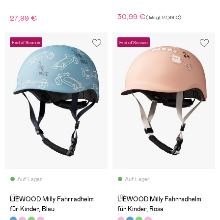
30,99 €
27,99 €
(
Mitgl.
27,99 €
)
End of Season
End of Season
Auf Lager
Auf Lager
(0)
(0)
LIEWOOD Milly Fahrradhelm
LIEWOOD Milly Fahrradhelm
für Kinder, Blau
für Kinder, Rosa