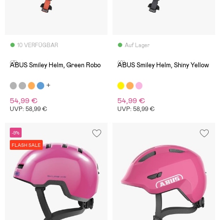
10 VERFÜGBAR
Auf Lager
(3)
(0)
ABUS Smiley Helm, Green Robo
ABUS Smiley Helm, Shiny Yellow
54,99 €
54,99 €
UVP: 58,99 €
UVP: 58,99 €
-9%
FLASH SALE