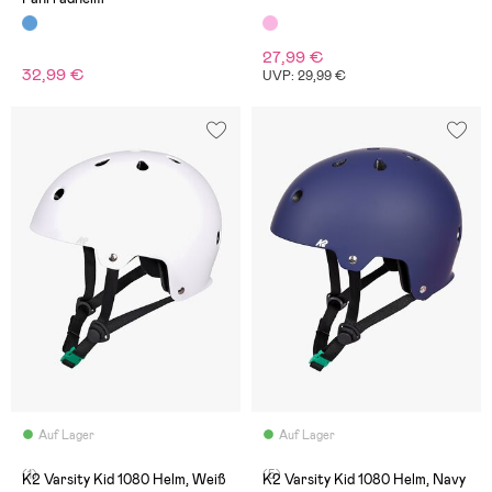
27,99 €
32,99 €
UVP: 29,99 €
Auf Lager
Auf Lager
(1)
(5)
K2 Varsity Kid 1080 Helm, Weiß
K2 Varsity Kid 1080 Helm, Navy