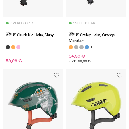
7 VERFÜGBAR
1 VERFÜGBAR
(0)
(3)
ABUS Skurb Kid Helm, Shiny
ABUS Smiley Helm, Orange
Monster
54,99 €
59,99 €
UVP: 58,99 €