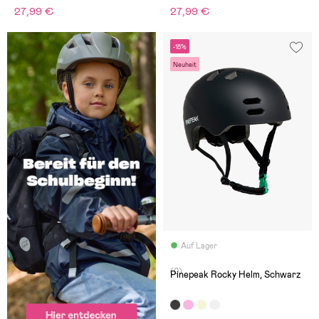
27,99 €
27,99 €
-18%
Neuheit
Auf Lager
(0)
Pinepeak Rocky Helm, Schwarz