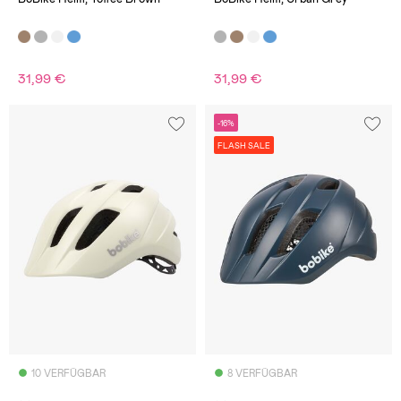
31,99 €
31,99 €
-16%
FLASH SALE
10 VERFÜGBAR
8 VERFÜGBAR