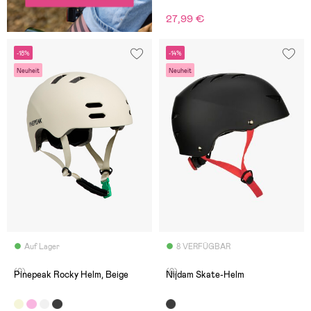
27,99 €
-18%
-14%
Neuheit
Neuheit
Auf Lager
8 VERFÜGBAR
(0)
(0)
Pinepeak Rocky Helm, Beige
Nijdam Skate-Helm