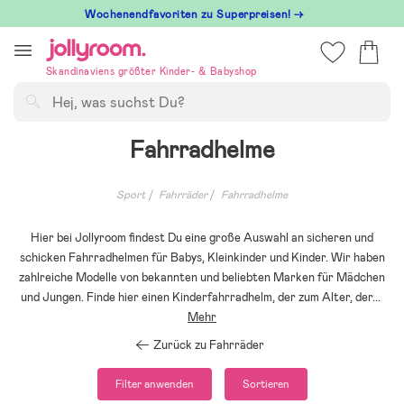
Hoppa
Wochenendfavoriten zu Superpreisen! →
till
innehållet
Skandinaviens größter Kinder- & Babyshop
Suchen
Fahrradhelme
Sport
Fahrräder
Fahrradhelme
Hier bei Jollyroom findest Du eine große Auswahl an sicheren und
schicken Fahrradhelmen für Babys, Kleinkinder und Kinder. Wir haben
zahlreiche Modelle von bekannten und beliebten Marken für Mädchen
und Jungen. Finde hier einen Kinderfahrradhelm, der zum Alter, der
...
Mehr
Zurück zu Fahrräder
Filter anwenden
Sortieren