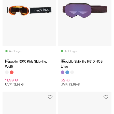
Auf Lager
Auf Lager
(7)
(0)
Republic R610 Kids Skibrille,
Republic Skibrille R810 HCS,
Weiß
Lilac
11,99 €
32 €
UVP: 12,99 €
UVP: 72,99 €