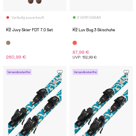
Vorläufig ausverkauft
2 VERFÜGBAR
(0)
(0)
K2 Juvy Skier FDT 7.0 Set
K2 Luv Bug 3 Skischuhe
87,99 €
260,99 €
UVP: 152,99 €
Versandkostenfrei
Versandkostenfrei