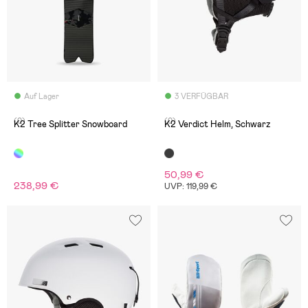
Auf Lager
3 VERFÜGBAR
(0)
(0)
K2 Tree Splitter Snowboard
K2 Verdict Helm, Schwarz
50,99 €
238,99 €
UVP: 119,99 €