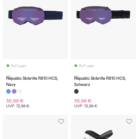
Auf Lager
Auf Lager
(0)
(0)
Republic Skibrille R810 HCS,
Republic Skibrille R810 HCS,
Navy
Schwarz
32,99 €
35,99 €
UVP: 72,99 €
UVP: 72,99 €