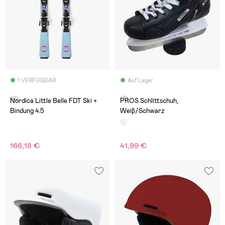
1 VERFÜGBAR
Auf Lager
(0)
(3)
Nordica Little Belle FDT Ski +
PROS Schlittschuh,
Bindung 4.5
Weiβ/Schwarz
166,18 €
41,99 €