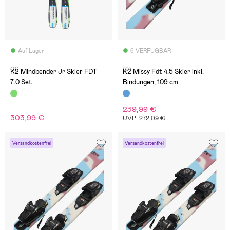
Auf Lager
6 VERFÜGBAR
(0)
(0)
K2 Mindbender Jr Skier FDT
K2 Missy Fdt 4.5 Skier inkl.
7.0 Set
Bindungen, 109 cm
239,99 €
303,99 €
UVP: 272,09 €
Versandkostenfrei
Versandkostenfrei