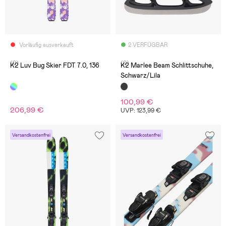
Vorläufig ausverkauft
2 VERFÜGBAR
(0)
(0)
K2 Luv Bug Skier FDT 7.0, 136
K2 Marlee Beam Schlittschuhe,
Schwarz/Lila
100,99 €
206,99 €
UVP: 123,99 €
Versandkostenfrei
Versandkostenfrei