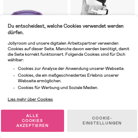
Du entscheidest, welche Cookies verwendet werden
dürfen.
Jollyroom und unsere digitalen Arbeitspartner verwenden
Cookies auf dieser Seite. Manche davon werden benötigt, damit
die Seite korrekt funktioniert. Folgende Cookies sind für Dich
wählbar:
Cookies zur Analyse der Anwendung unserer Webseite.
Auf Lager
3 VERFÜGBAR
Cookies, die ein maßgeschneidertes Erlebnis unserer
(0)
(0)
Webseite ermöglichen.
Republic Skibrille R810 HCS,
Roxa Bliss 2 Skischuhe, Hellgrau
Kundendienst
Weiß
Cookies für Werbung und Soziale Medien.
Lies mehr über Cookies
32,99 €
78,99 €
UVP: 72,99 €
UVP: 114,99 €
ALLE
COOKIE-
COOKIES
EINSTELLUNGEN
AKZEPTIEREN
1
/
2