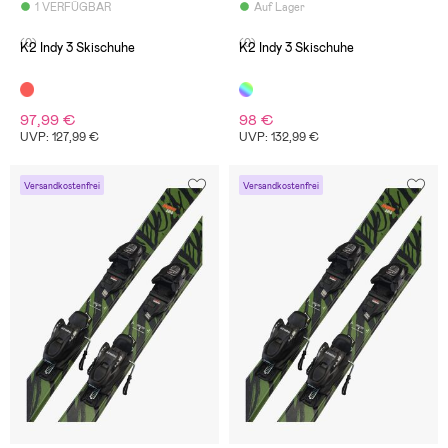
1 VERFÜGBAR
Auf Lager
(0)
(0)
K2 Indy 3 Skischuhe
K2 Indy 3 Skischuhe
97,99 €
98 €
UVP: 127,99 €
UVP: 132,99 €
Versandkostenfrei
Versandkostenfrei