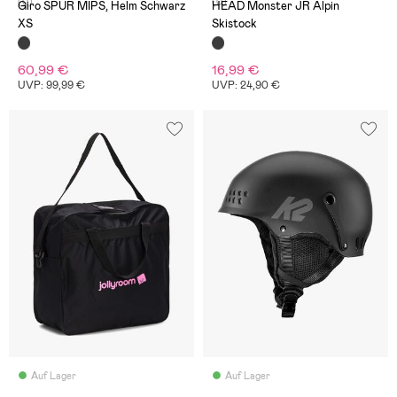
(0)
(0)
Giro SPUR MIPS, Helm Schwarz
HEAD Monster JR Alpin
XS
Skistock
60,99 €
16,99 €
UVP: 99,99 €
UVP: 24,90 €
Auf Lager
Auf Lager