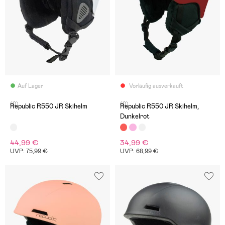
Auf Lager
Vorläufig ausverkauft
(0)
(0)
Republic R550 JR Skihelm
Republic R550 JR Skihelm,
Dunkelrot
44,99 €
34,99 €
UVP: 75,99 €
UVP: 68,99 €