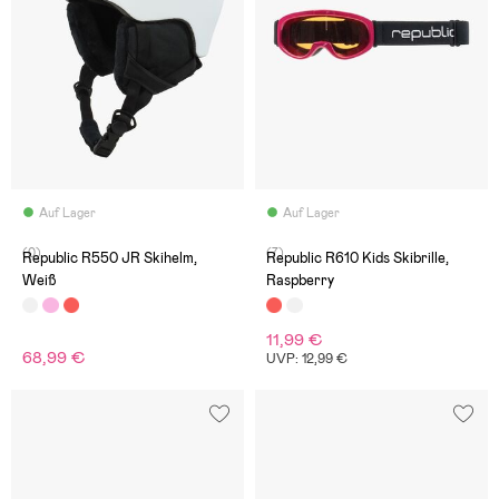
Auf Lager
Auf Lager
(0)
(7)
Republic R550 JR Skihelm,
Republic R610 Kids Skibrille,
Weiß
Raspberry
11,99 €
68,99 €
UVP: 12,99 €