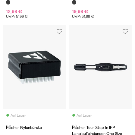
12,99 €
19,99 €
UVP: 17,99 €
UVP: 31,99 €
Auf Lager
Auf Lager
(0)
(2)
Fischer Nylonbürste
Fischer Tour Step-In IFP
Langlaufbindungen One Size