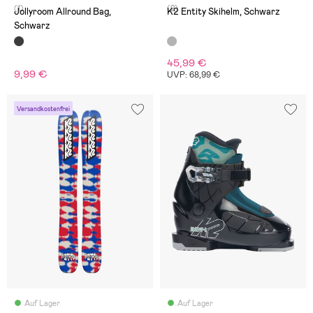
(1)
(2)
Jollyroom Allround Bag,
K2 Entity Skihelm, Schwarz
Schwarz
45,99 €
9,99 €
UVP: 68,99 €
Versandkostenfrei
Auf Lager
Auf Lager