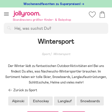
Hoppa
Wochenendfavoriten zu Superpreisen! →
till
innehållet
Skandinaviens größter Kinder- & Babyshop
Suchen
Wintersport
Sport
Wintersport
Der Winter lädt zu fantastischen OutdoorAktivitäten ein! Bei uns
findest Du alles, was Nachwuchs-Wintersportler brauchen. Im
Sortiment haben wir tolle Skier, Snowboards, Langlaufaustrüstungen,
Schlittschuhe, Helme und vieles mehr!
Zurück zu Sport
Alpinski
Eishockey
Langlauf
Snowboards