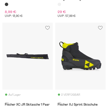
8,99 €
29 €
UVP: 13,90 €
UVP: 57,99 €
Auf Lager
2 VERFÜGBAR
(0)
(2)
Fischer XC JR Skitasche 1 Paar
Fischer XJ Sprint Skischuhe