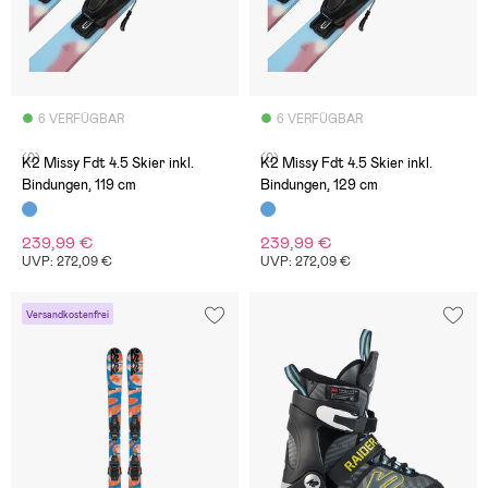
6 VERFÜGBAR
6 VERFÜGBAR
(0)
(0)
K2 Missy Fdt 4.5 Skier inkl.
K2 Missy Fdt 4.5 Skier inkl.
Bindungen, 119 cm
Bindungen, 129 cm
239,99 €
239,99 €
UVP: 272,09 €
UVP: 272,09 €
Versandkostenfrei