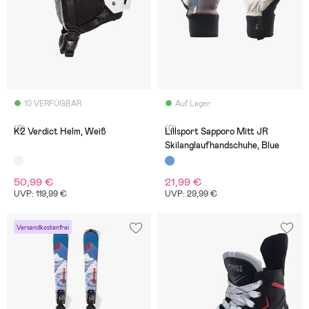
10 VERFÜGBAR
Auf Lager
(0)
(0)
K2 Verdict Helm, Weiß
Lillsport Sapporo Mitt JR
Skilanglaufhandschuhe, Blue
50,99 €
21,99 €
UVP: 119,99 €
UVP: 29,99 €
Versandkostenfrei