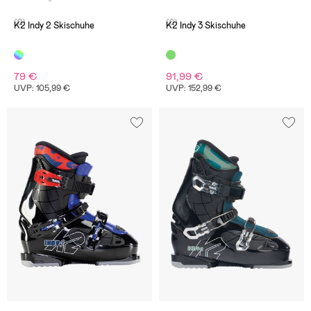
(0)
(0)
K2 Indy 2 Skischuhe
K2 Indy 3 Skischuhe
79 €
91,99 €
UVP: 105,99 €
UVP: 152,99 €