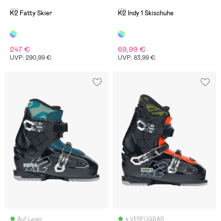
(0)
(0)
K2 Fatty Skier
K2 Indy 1 Skischuhe
247 €
69,99 €
UVP: 290,99 €
UVP: 83,99 €
Auf Lager
4 VERFÜGBAR