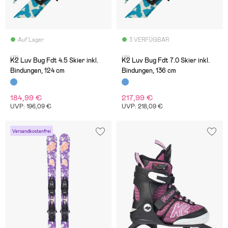
Auf Lager
3 VERFÜGBAR
(0)
(0)
K2 Luv Bug Fdt 4.5 Skier inkl.
K2 Luv Bug Fdt 7.0 Skier inkl.
Bindungen, 124 cm
Bindungen, 136 cm
184,99 €
217,99 €
UVP: 196,09 €
UVP: 218,09 €
Versandkostenfrei