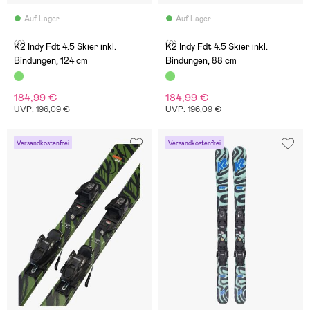
Auf Lager
Auf Lager
(0)
(0)
K2 Indy Fdt 4.5 Skier inkl.
K2 Indy Fdt 4.5 Skier inkl.
Bindungen, 124 cm
Bindungen, 88 cm
184,99 €
184,99 €
UVP: 196,09 €
UVP: 196,09 €
Versandkostenfrei
Versandkostenfrei