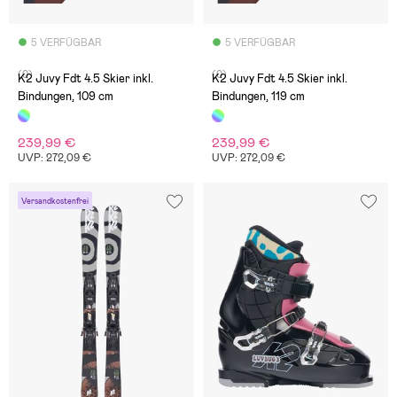
5 VERFÜGBAR
5 VERFÜGBAR
(0)
(0)
K2 Juvy Fdt 4.5 Skier inkl.
K2 Juvy Fdt 4.5 Skier inkl.
Bindungen, 109 cm
Bindungen, 119 cm
239,99 €
239,99 €
UVP: 272,09 €
UVP: 272,09 €
Versandkostenfrei