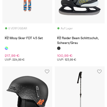
8 VERFÜGBAR
Auf Lager
(0)
(0)
K2 Missy Skier FDT 4.5 Set
K2 Raider Beam Schlittschuh,
Schwarz/Grau
217,99 €
100,99 €
UVP: 224,99 €
UVP: 123,99 €