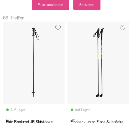
Filter anwenden
Sortieren
69 Treffer.
Auf Lager
Auf Lager
(0)
(0)
Elan Rockrod JR Skistöcke
Fischer Junior Fibre Skistöcke