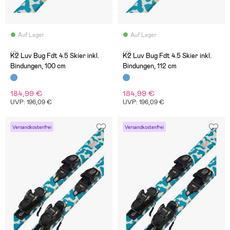
Auf Lager
Auf Lager
(0)
(0)
K2 Luv Bug Fdt 4.5 Skier inkl.
K2 Luv Bug Fdt 4.5 Skier inkl.
Bindungen, 100 cm
Bindungen, 112 cm
184,99 €
184,99 €
UVP: 196,09 €
UVP: 196,09 €
Versandkostenfrei
Versandkostenfrei