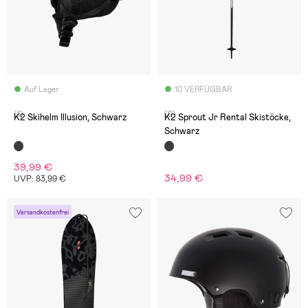
Auf Lager
10 VERFÜGBAR
(1)
(0)
K2 Skihelm Illusion, Schwarz
K2 Sprout Jr Rental Skistöcke,
Schwarz
39,99 €
34,99 €
UVP: 83,99 €
Versandkostenfrei