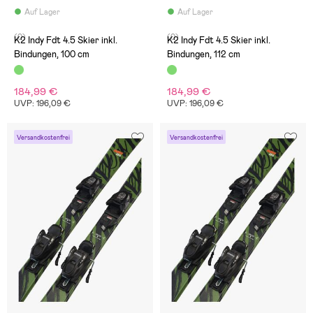
Auf Lager
Auf Lager
(0)
(0)
K2 Indy Fdt 4.5 Skier inkl.
K2 Indy Fdt 4.5 Skier inkl.
Bindungen, 100 cm
Bindungen, 112 cm
184,99 €
184,99 €
UVP: 196,09 €
UVP: 196,09 €
Versandkostenfrei
Versandkostenfrei