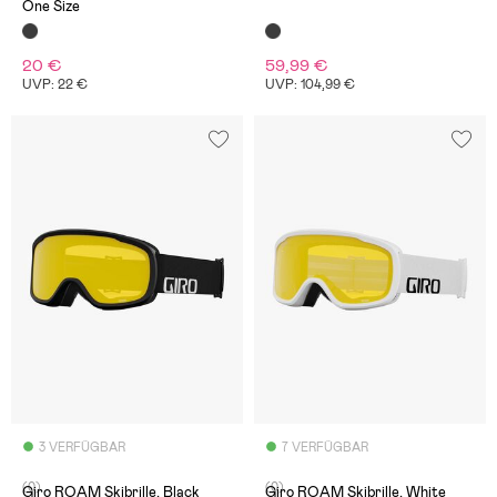
One Size
20 €
59,99 €
UVP: 22 €
UVP: 104,99 €
3 VERFÜGBAR
7 VERFÜGBAR
(0)
(0)
Giro ROAM Skibrille, Black
Giro ROAM Skibrille, White