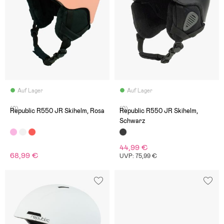
Auf Lager
Auf Lager
(0)
(0)
Republic R550 JR Skihelm, Rosa
Republic R550 JR Skihelm,
Schwarz
44,99 €
68,99 €
UVP: 75,99 €