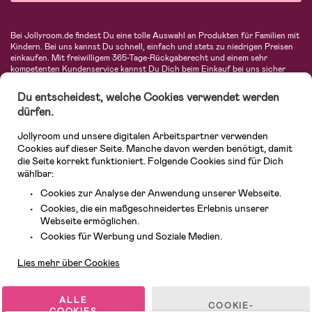
Bei Jollyroom.de findest Du eine tolle Auswahl an Produkten für Familien mit
Kindern. Bei uns kannst Du schnell, einfach und stets zu niedrigen Preisen
einkaufen. Mit freiwilligem 365-Tage-Rückgaberecht und einem sehr
kompetenten Kundenservice kannst Du Dich beim Einkauf bei uns sicher
fühlen. In unserem Sortiment findest Du unter anderem Kinderwagen,
Autositze, Kinder- und Babymode, Produkte für Mütter und eine Menge
Du entscheidest, welche Cookies verwendet werden
fantastischer Einrichtungsgegenstände, Spielsachen, Babyprodukte und
dürfen.
vieles mehr. Wir haben Produkte von bekannten Herstellern wie Britax, Maxi-
Cosi, Hauck, Baby Jogger, Ergobaby, Didriksons, KidKraft, Ergobaby, Philips
Jollyroom und unsere digitalen Arbeitspartner verwenden
Avent, Jack Wolfskin, Cybex, LEGO und vielen mehr. Schau Dich um in
unserer vielfältigen Online-Boutique für Kinder & Babys. Willkommen!
Cookies auf dieser Seite. Manche davon werden benötigt, damit
die Seite korrekt funktioniert. Folgende Cookies sind für Dich
wählbar:
Cookies zur Analyse der Anwendung unserer Webseite.
Cookies, die ein maßgeschneidertes Erlebnis unserer
Webseite ermöglichen.
Kundendienst
Cookies für Werbung und Soziale Medien.
Lies mehr über Cookies
© 2026 Jollyroom GmbH. Alle Rechte vorbehalten.
ALLE
COOKIE-
COOKIES