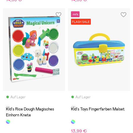
-44%
FLASH SALE
Auf Lager
Auf Lager
(1)
(3)
Kid's Rice Dough Magisches
Kid's Toys Fingerfarben Malset
Einhorn Knete
13,99 €