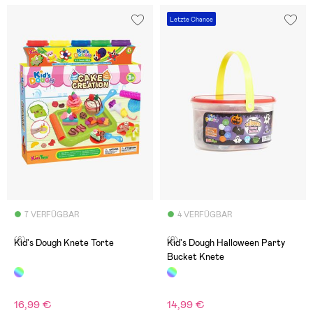
Letzte Chance
7 VERFÜGBAR
4 VERFÜGBAR
(6)
(2)
Kid's Dough Knete Torte
Kid's Dough Halloween Party
Bucket Knete
16,99 €
14,99 €