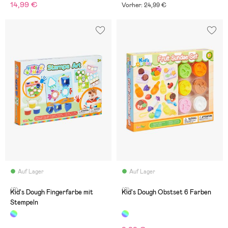
14,99 €
Vorher: 24,99 €
Auf Lager
Auf Lager
(2)
(2)
Kid's Dough Fingerfarbe mit
Kid's Dough Obstset 6 Farben
Stempeln