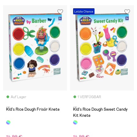
Letzte Chance
Auf Lager
1 VERFÜGBAR
(1)
(1)
Kid's Rice Dough Frisör Knete
Kid's Rice Dough Sweet Candy
Kit Knete
14,99 €
14,99 €