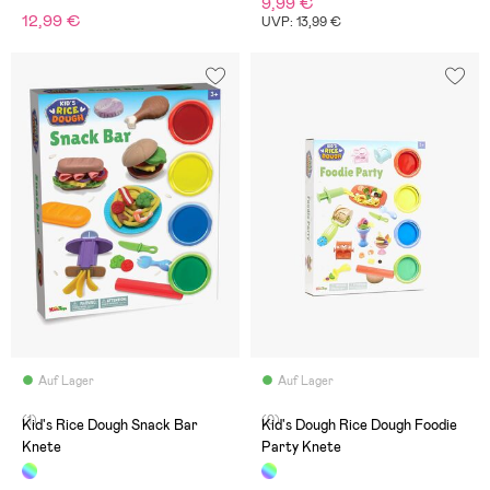
9,99 €
12,99 €
UVP: 13,99 €
Auf Lager
Auf Lager
(1)
(0)
Kid's Rice Dough Snack Bar
Kid's Dough Rice Dough Foodie
Knete
Party Knete