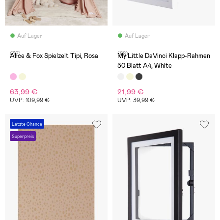
Auf Lager
Auf Lager
(32)
(88)
Alice & Fox Spielzelt Tipi, Rosa
My Little DaVinci Klapp-Rahmen
50 Blatt A4, White
63,99 €
21,99 €
UVP: 109,99 €
UVP: 39,99 €
Letzte Chance
Superpreis