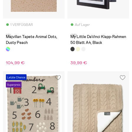
1 VERFÜGBAR
Auf Lager
(0)
(88)
Majvillan Tapete Animal Dots,
My Little DaVinci Klapp-Rahmen
Dusty Peach
50 Blatt A4, Black
104,99 €
39,99 €
Letzte Chance
Superpreis