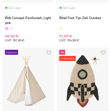
Auf Lager
Auf Lager
(17)
(0)
Kids Concept Pavillonzelt, Light
Small Foot Tipi-Zelt Outdoor
pink
98,99 €
61,99 €
UVP: 187,99 €
UVP: 104,99 €
Superpreis
-9%
FLASH SALE