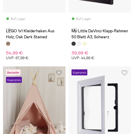
Auf Lager
Auf Lager
(0)
(12)
LEGO 1x1 Kleiderhaken Aus
My Little DaVinci Klapp-Rahmen
Holz, Oak Dark Stained
50 Blatt A3, Schwarz
54,99 €
39,99 €
UVP: 67,99 €
UVP: 44,99 €
Bestseller
Superpreis
Superpreis