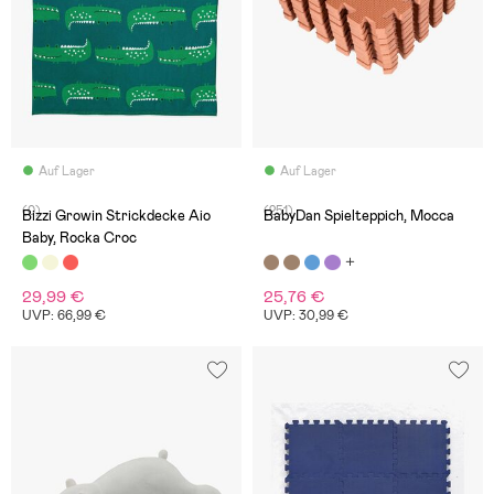
Auf Lager
Auf Lager
(0)
(251)
Bizzi Growin Strickdecke Aio
BabyDan Spielteppich, Mocca
Baby, Rocka Croc
29,99 €
25,76 €
UVP: 66,99 €
UVP: 30,99 €