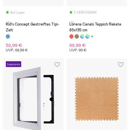
Auf Lager
3 VERFÜGBAR
(0)
(2)
Kid's Concept Gestreiftes Tipi-
Lorena Canals Teppich Rakete
Zelt
85x135 cm
52,99 €
89,99 €
UVP: 88,99 €
UVP: 99 €
Superpreis