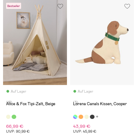
Bestseller
Auf Lager
Auf Lager
(13)
(3)
Alice & Fox Tipi-Zelt, Beige
Lorena Canals Kissen, Cooper
66,99 €
43,99 €
UVP: 90,99 €
UVP: 45,99 €