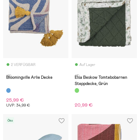
2 VERFÜGBAR
Auf Lager
(0)
(7)
Bloomingville Arlie Decke
Elsa Beskow Tomtebobarnen
Steppdecke, Grün
25,99 €
20,99 €
UVP: 34,99 €
Öko