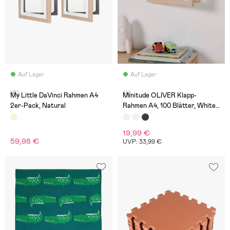
Auf Lager
Auf Lager
(6)
(4)
My Little DaVinci Rahmen A4
Minitude OLIVER Klapp-
2er-Pack, Natural
Rahmen A4, 100 Blätter, White
wash
19,99 €
59,98 €
UVP: 33,99 €