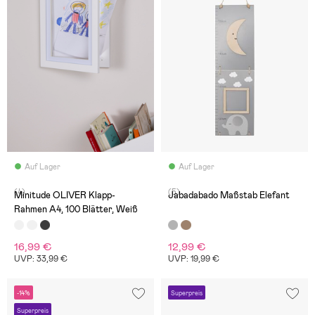
Auf Lager
Auf Lager
(4)
(5)
Minitude OLIVER Klapp-
Jabadabado Maßstab Elefant
Rahmen A4, 100 Blätter, Weiß
16,99 €
12,99 €
UVP: 33,99 €
UVP: 19,99 €
-14%
Superpreis
Superpreis