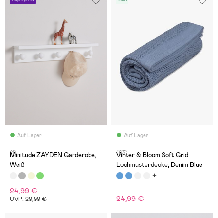
Auf Lager
Auf Lager
(1)
(63)
Minitude ZAYDEN Garderobe,
Vinter & Bloom Soft Grid
Weiß
Lochmusterdecke, Denim Blue
24,99 €
24,99 €
UVP: 29,99 €