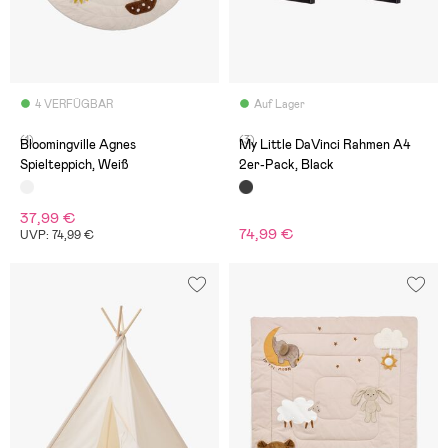
4 VERFÜGBAR
Auf Lager
(1)
(3)
Bloomingville Agnes
My Little DaVinci Rahmen A4
Spielteppich, Weiß
2er-Pack, Black
37,99 €
74,99 €
UVP: 74,99 €