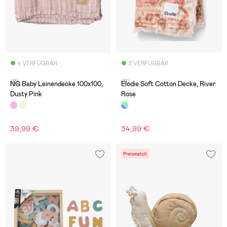
4 VERFÜGBAR
2 VERFÜGBAR
(0)
(0)
NG Baby Leinendecke 100x100,
Elodie Soft Cotton Decke, River
Dusty Pink
Rose
39,99 €
34,99 €
Preismatch