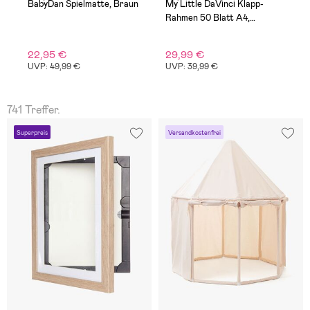
BabyDan Spielmatte, Braun
My Little DaVinci Klapp-
B
Rahmen 50 Blatt A4,
O
Natural
22,95 €
29,99 €
1
UVP: 49,99 €
UVP: 39,99 €
U
741 Treffer.
Superpreis
Versandkostenfrei