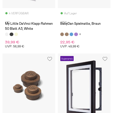
4 VERFÜGBAR
Auf Lager
(12)
(251)
My Little DaVinci Klapp-Rahmen
BabyDan Spielmatte, Braun
50 Blatt A3, White
39,99 €
22,95 €
UVP: 56,99 €
UVP: 49,99 €
Superpreis