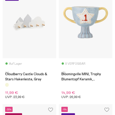
Auf Lager
8 VERFÜGBAR
(4)
(0)
Cloudberry Castle Clouds &
Bloomingville MINI, Trophy
Stars Hakenleiste, Gray
Blumentopf Keramik,
Mehrfarbig
11,99 €
14,99 €
UVP: 23,99 €
UVP: 26,99 €
-35%
-11%