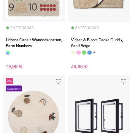
2 VERFÜGBAR
3 VERFÜGBAR
(0)
(41)
Lorena Canals Wanddekoration,
Vinter & Bloom Decke Cuddly,
Farm Numbers
Sand Beige
79,99 €
39,95 €
-5%
Superpreis