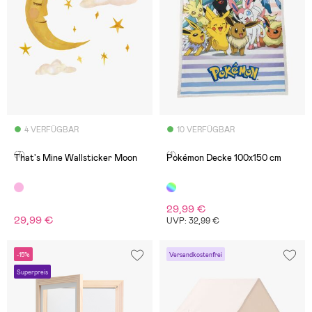
4 VERFÜGBAR
10 VERFÜGBAR
(7)
(1)
That's Mine Wallsticker Moon
Pokémon Decke 100x150 cm
29,99 €
29,99 €
UVP: 32,99 €
-15%
Versandkostenfrei
Superpreis