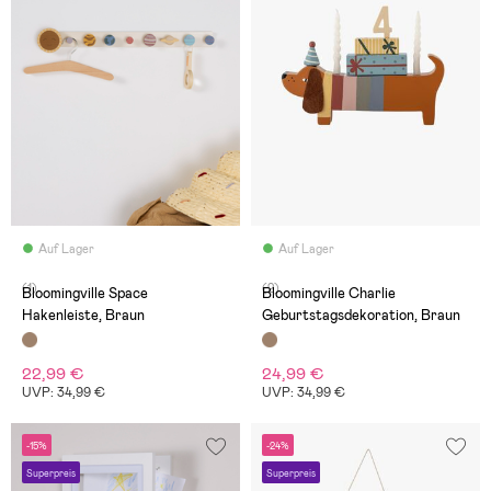
Auf Lager
Auf Lager
(1)
(2)
Bloomingville Space
Bloomingville Charlie
Hakenleiste, Braun
Geburtstagsdekoration, Braun
22,99 €
24,99 €
UVP: 34,99 €
UVP: 34,99 €
-15%
-24%
Superpreis
Superpreis