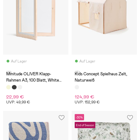
Auf Lager
Auf Lager
(0)
(5)
Minitude OLIVER Klapp-
Kids Concept Spielhaus Zelt,
Rahmen A3, 100 Blatt, White
Naturweiß
Wash
22,99 €
124,99 €
UVP: 49,99 €
UVP: 152,99 €
-30%
End of Season