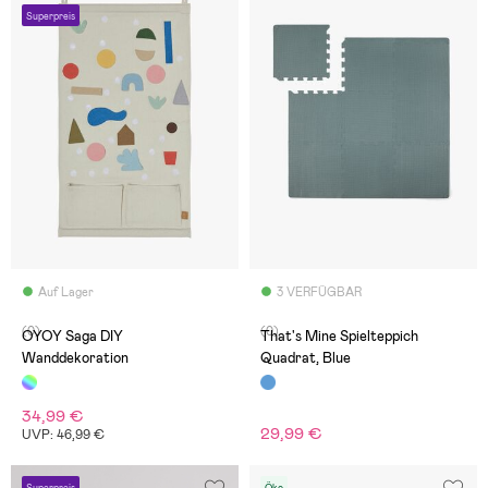
Superpreis
Auf Lager
3 VERFÜGBAR
(0)
(0)
OYOY Saga DIY
That's Mine Spielteppich
Wanddekoration
Quadrat, Blue
34,99 €
29,99 €
UVP: 46,99 €
Superpreis
Öko