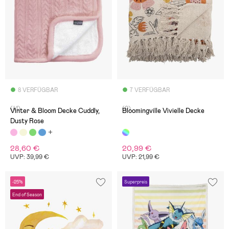
8 VERFÜGBAR
7 VERFÜGBAR
(41)
(0)
Vinter & Bloom Decke Cuddly,
Bloomingville Vivielle Decke
Dusty Rose
28,60 €
20,99 €
UVP: 39,99 €
UVP: 21,99 €
-25%
Superpreis
End of Season