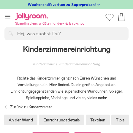
Hoppa
Wochenendfavoriten zu Superpreisen! →
till
innehållet
Skandinaviens größter Kinder- & Babyshop
Suchen
Kinderzimmereinrichtung
Kinderzimmer
Kinderzimmereinrichtung
Richte das Kinderzimmer ganz nach Euren Wünschen und
Vorstellungen ein! Hier findest Du ein großes Angebot an
Einrichtungsgegenständen wie superschöne Wanduhren, Spiegel,
Spielteppiche, Vorhänge und vieles, vieles mehr.
Zurück zu Kinderzimmer
An der Wand
Einrichtungsdetails
Textilien
Tipis