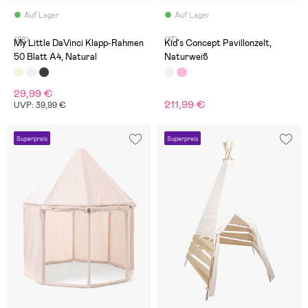
Auf Lager
Auf Lager
(88)
(17)
My Little DaVinci Klapp-Rahmen
Kid's Concept Pavillonzelt,
50 Blatt A4, Natural
Naturweiß
29,99 €
211,99 €
UVP: 39,99 €
Superpreis
Superpreis