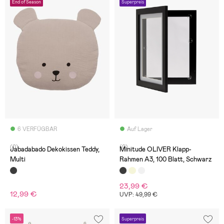
End of Season
Superpreis
6 VERFÜGBAR
Auf Lager
(0)
(0)
Jabadabado Dekokissen Teddy,
Minitude OLIVER Klapp-
Multi
Rahmen A3, 100 Blatt, Schwarz
23,99 €
12,99 €
UVP: 49,99 €
-13%
Superpreis