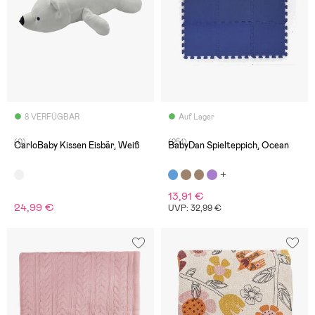
8 VERFÜGBAR
Auf Lager
(0)
(251)
CarloBaby Kissen Eisbär, Weiß
BabyDan Spielteppich, Ocean
13,91 €
24,99 €
UVP: 32,99 €