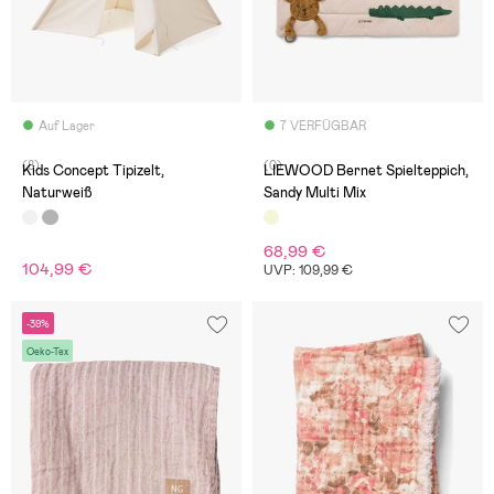
Auf Lager
7 VERFÜGBAR
(8)
(0)
Kids Concept Tipizelt,
LIEWOOD Bernet Spielteppich,
Naturweiß
Sandy Multi Mix
68,99 €
104,99 €
UVP: 109,99 €
-39%
Oeko-Tex