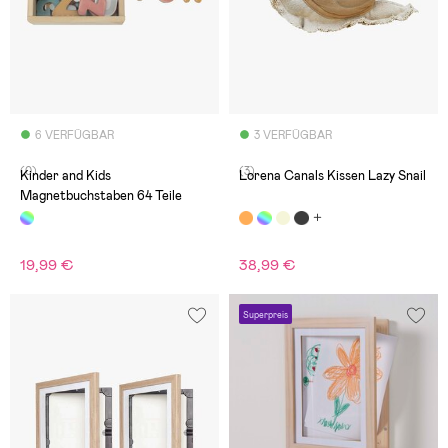
6 VERFÜGBAR
3 VERFÜGBAR
(0)
(3)
Kinder and Kids
Lorena Canals Kissen Lazy Snail
Magnetbuchstaben 64 Teile
19,99 €
38,99 €
Superpreis