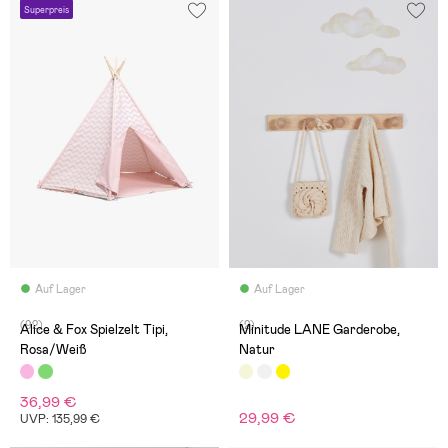
Superpreis
Auf Lager
Auf Lager
(92)
(2)
Alice & Fox Spielzelt Tipi,
Minitude LANE Garderobe,
Rosa/Weiß
Natur
36,99 €
29,99 €
UVP: 135,99 €