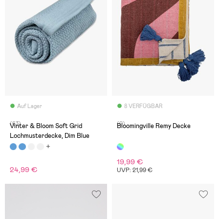
Auf Lager
8 VERFÜGBAR
(63)
(0)
Vinter & Bloom Soft Grid
Bloomingville Remy Decke
Lochmusterdecke, Dim Blue
19,99 €
24,99 €
UVP: 21,99 €