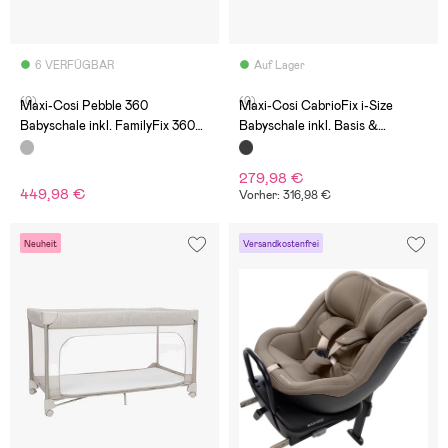
6 VERFÜGBAR
Auf Lager
(0)
(0)
Maxi-Cosi Pebble 360
Maxi-Cosi CabrioFix i-Size
Babyschale inkl. FamilyFix 360
Babyschale inkl. Basis &
Basis, Essential Graphite
Zubehör, Black
279,98 €
449,98 €
Vorher: 316,98 €
Neuheit
Versandkostenfrei