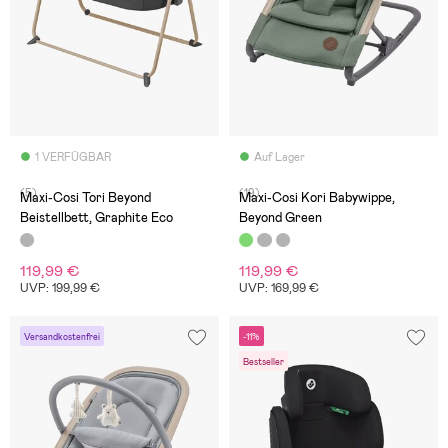
1 VERFÜGBAR
Auf Lager
(5)
(19)
Maxi-Cosi Tori Beyond
Maxi-Cosi Kori Babywippe,
Beistellbett, Graphite Eco
Beyond Green
119,99 €
119,99 €
UVP: 199,99 €
UVP: 169,99 €
Versandkostenfrei
-11%
Bestseller