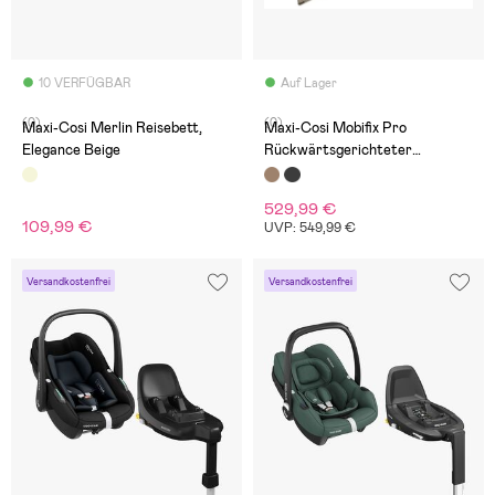
10 VERFÜGBAR
Auf Lager
(0)
(0)
Maxi-Cosi Merlin Reisebett,
Maxi-Cosi Mobifix Pro
Elegance Beige
Rückwärtsgerichteter
Kindersitz, Authentic Truffle
529,99 €
109,99 €
UVP: 549,99 €
Versandkostenfrei
Versandkostenfrei