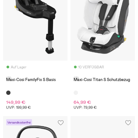
Auf Lager
10 VERFÜGBAR
(0)
(0)
Maxi-Cosi FamilyFix S Basis
Maxi-Cosi Titan S Schutzbezug
149,99 €
64,99 €
UVP: 199,99 €
UVP: 79,99 €
Versandkostenfrei