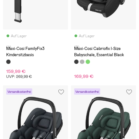
Auf Lager
Auf Lager
(4)
(9)
Maxi-Cosi FamilyFix3
Maxi-Cosi Cabriofix I-Size
Kindersitzbasis
Babyschale, Essential Black
159,99 €
169,99 €
UVP: 269,99 €
Versandkostenfrei
Versandkostenfrei