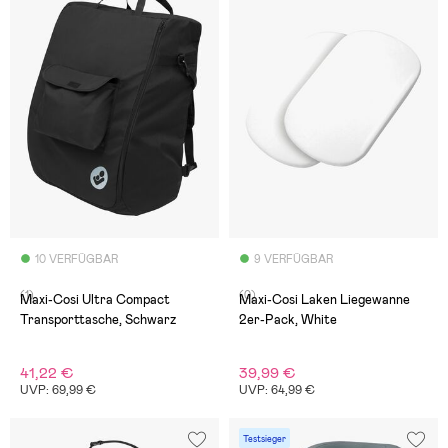
10 VERFÜGBAR
9 VERFÜGBAR
(1)
(0)
Maxi-Cosi Ultra Compact
Maxi-Cosi Laken Liegewanne
Transporttasche, Schwarz
2er-Pack, White
41,22 €
39,99 €
UVP: 69,99 €
UVP: 64,99 €
Testsieger