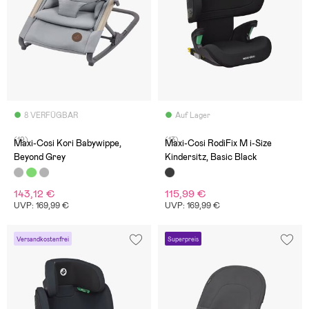
8 VERFÜGBAR
Auf Lager
(19)
(13)
Maxi-Cosi Kori Babywippe,
Maxi-Cosi RodiFix M i-Size
Beyond Grey
Kindersitz, Basic Black
143,12 €
115,99 €
UVP: 169,99 €
UVP: 169,99 €
Versandkostenfrei
Superpreis