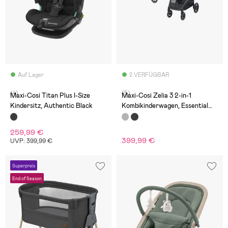
Auf Lager
2 VERFÜGBAR
(4)
(5)
Maxi-Cosi Titan Plus I-Size
Maxi-Cosi Zelia 3 2-in-1
Kindersitz, Authentic Black
Kombikinderwagen, Essential
Graphite
259,99 €
399,99 €
UVP: 399,99 €
Superpreis
End of Season