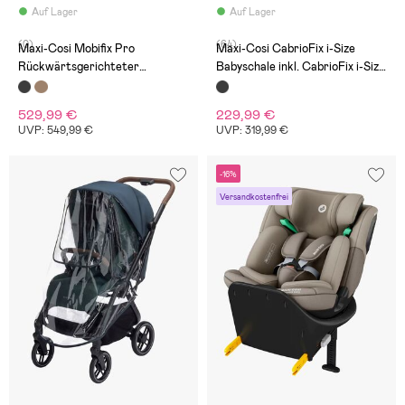
Auf Lager
Auf Lager
(0)
(64)
Maxi-Cosi Mobifix Pro
Maxi-Cosi CabrioFix i-Size
Rückwärtsgerichteter
Babyschale inkl. CabrioFix i-Size
Kindersitz, Authentic Black
Basis, Essential Black
529,99 €
229,99 €
UVP: 549,99 €
UVP: 319,99 €
-16%
Versandkostenfrei