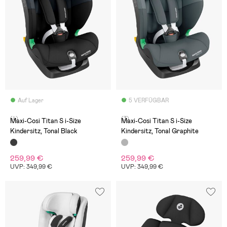
Auf Lager
5 VERFÜGBAR
(4)
(3)
Maxi-Cosi Titan S i-Size
Maxi-Cosi Titan S i-Size
Kindersitz, Tonal Black
Kindersitz, Tonal Graphite
259,99 €
259,99 €
UVP: 349,99 €
UVP: 349,99 €