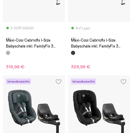
3 VERFÜGBAR
Auf Lager
(0)
(0)
Maxi-Cosi Cabriofix I-Size
Maxi-Cosi Cabriofix I-Size
Babyschale inkl. FamilyFix 3
Babyschale inkl. FamilyFix 3
Basis, Essential Graphite
Basis, Essential Black
319,98 €
329,98 €
Versandkostenfrei
Versandkostenfrei