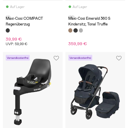
Auf Lager
Auf Lager
(0)
(22)
Maxi-Cosi COMPACT
Maxi-Cosi Emerald 360 S
Regenüberzug
Kindersitz, Tonal Truffle
39,99 €
359,99 €
UVP: 59,99 €
Versandkostenfrei
Versandkostenfrei