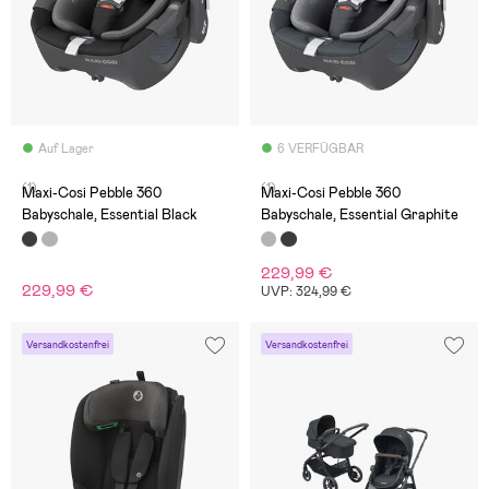
Auf Lager
6 VERFÜGBAR
(1)
(1)
Maxi-Cosi Pebble 360
Maxi-Cosi Pebble 360
Babyschale, Essential Black
Babyschale, Essential Graphite
229,99 €
229,99 €
UVP: 324,99 €
Versandkostenfrei
Versandkostenfrei