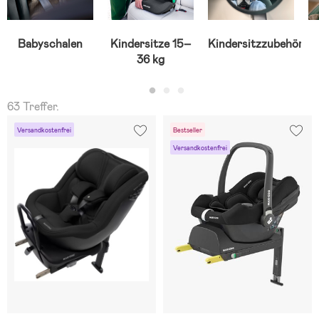
Babyschalen
Kindersitze 15–
Kindersitzzubehör
36 kg
63 Treffer.
Versandkostenfrei
Bestseller
Versandkostenfrei