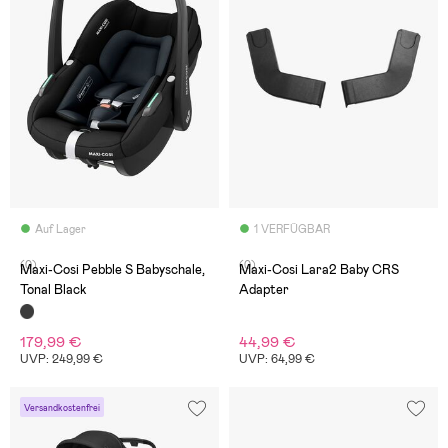
Auf Lager
1 VERFÜGBAR
(0)
(0)
Maxi-Cosi Pebble S Babyschale,
Maxi-Cosi Lara2 Baby CRS
Tonal Black
Adapter
179,99 €
44,99 €
UVP: 249,99 €
UVP: 64,99 €
Versandkostenfrei