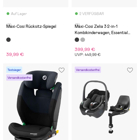
Auf Lager
2 VERFÜGBAR
(0)
(5)
Maxi-Cosi Rücksitz-Spiegel
Maxi-Cosi Zelia 3 2-in-1
Kombikinderwagen, Essential
Black
399,99 €
39,99 €
UVP: 449,99 €
Testsieger
Versandkostenfrei
Versandkostenfrei