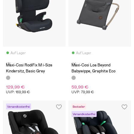
Auf Lager
Auf Lager
(3)
(4)
Maxi-Cosi RodiFix M i-Size
Maxi-Cosi Loa Beyond
Kindersitz, Basic Grey
Babywippe, Graphite Eco
129,99 €
59,99 €
UVP: 169,99 €
UVP: 79,99 €
Versandkostenfrei
Bestseller
Versandkostenfrei