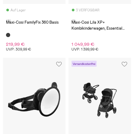
Auf Lager
3 VERFÜGBAR
(6)
(1)
Maxi-Cosi FamilyFix 360 Basis
Maxi-Cosi Lila XP+
Kombikinderwagen, Essential
Graphite
219,99 €
1 049,99 €
UVP: 309,99 €
UVP: 1 399,99 €
Versandkostenfrei