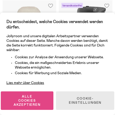
Versandkostenfrei
Du entscheidest, welche Cookies verwendet werden
dürfen.
Jollyroom und unsere digitalen Arbeitspartner verwenden
Cookies auf dieser Seite. Manche davon werden benötigt, damit
die Seite korrekt funktioniert. Folgende Cookies sind für Dich
wählbar:
Cookies zur Analyse der Anwendung unserer Webseite.
Cookies, die ein maßgeschneidertes Erlebnis unserer
Webseite ermöglichen.
Kundendienst
Cookies für Werbung und Soziale Medien.
1 VERFÜGBAR
8 VERFÜGBAR
Lies mehr über Cookies
(0)
(12)
Maxi-Cosi 2-in-1 Fußsack,
Maxi-Cosi Kore i-Size
Twillic Black
Kindersitz, Authentic Black
ALLE
COOKIE-
COOKIES
EINSTELLUNGEN
AKZEPTIEREN
92,99 €
239,99 €
UVP: 109,99 €
UVP: 319,99 €