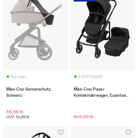
Auf Lager
3 VERFÜGBAR
(1)
(0)
Maxi-Cosi Sonnenschutz,
Maxi-Cosi Plaza+
Schwarz
Kombikinderwagen, Essential
Black
39,99 €
849,99 €
UVP: 54,99 €