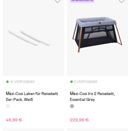
Versandkostenfrei
10 VERFÜGBAR
2 VERFÜGBAR
(0)
(0)
Maxi-Cosi Laken für Reisebett
Maxi-Cosi Iris 2 Reisebett,
2er-Pack, Weiß
Essential Grey
49,99 €
229,99 €