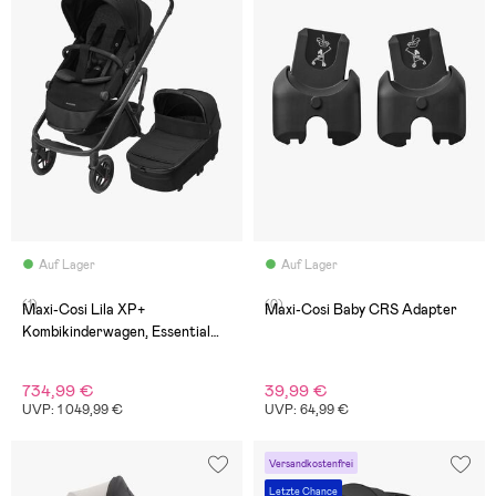
Auf Lager
Auf Lager
(1)
(0)
Maxi-Cosi Lila XP+
Maxi-Cosi Baby CRS Adapter
Kombikinderwagen, Essential
Black
734,99 €
39,99 €
UVP: 1 049,99 €
UVP: 64,99 €
Versandkostenfrei
Letzte Chance