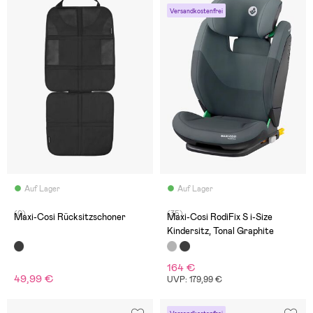
Versandkostenfrei
Auf Lager
Auf Lager
(0)
(35)
Maxi-Cosi Rücksitzschoner
Maxi-Cosi RodiFix S i-Size
Kindersitz, Tonal Graphite
164 €
49,99 €
UVP: 179,99 €