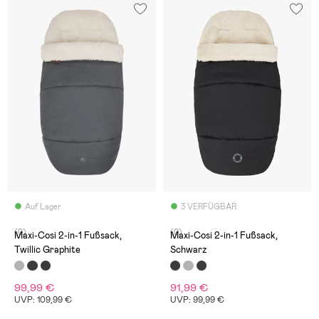
Auf Lager
3 VERFÜGBAR
(0)
(0)
Maxi-Cosi 2-in-1 Fußsack,
Maxi-Cosi 2-in-1 Fußsack,
Twillic Graphite
Schwarz
99,99 €
91,99 €
UVP: 109,99 €
UVP: 99,99 €