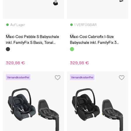
Auf Lager
1 VERFÜGBAR
(1)
(1)
Maxi-Cosi Pebble S Babyschale
Maxi-Cosi Cabriofix I-Size
inkl. FamilyFix S Basis, Tonal
Babyschale inkl. FamilyFix 3
Black
Basis, Essential Green
329,98 €
329,98 €
Versandkostenfrei
Versandkostenfrei