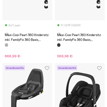
Auf Lager
10 VERFÜGBAR
(0)
(0)
Maxi-Cosi Pearl 360 Kindersitz
Maxi-Cosi Pearl 360 Kindersitz
inkl. FamilyFix 360 Basis,
inkl. FamilyFix 360 Basis,
Authentic Graphite
Authentic Black
668,99 €
569,98 €
Versandkostenfrei
Versandkostenfrei