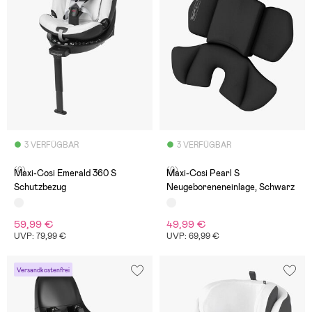
3 VERFÜGBAR
3 VERFÜGBAR
(0)
(0)
Maxi-Cosi Emerald 360 S
Maxi-Cosi Pearl S
Schutzbezug
Neugeboreneneinlage, Schwarz
59,99 €
49,99 €
UVP: 79,99 €
UVP: 69,99 €
Versandkostenfrei