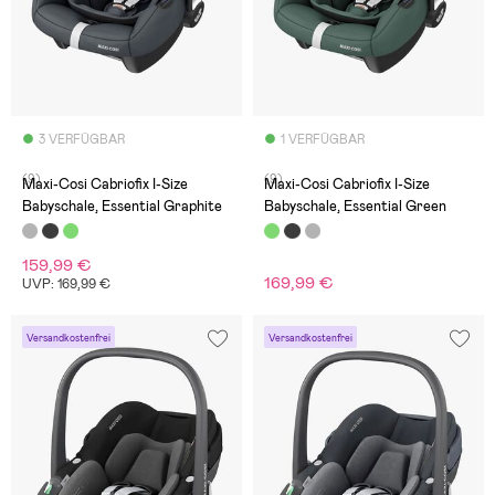
3 VERFÜGBAR
1 VERFÜGBAR
(9)
(9)
Maxi-Cosi Cabriofix I-Size
Maxi-Cosi Cabriofix I-Size
Babyschale, Essential Graphite
Babyschale, Essential Green
159,99 €
169,99 €
UVP: 169,99 €
Versandkostenfrei
Versandkostenfrei