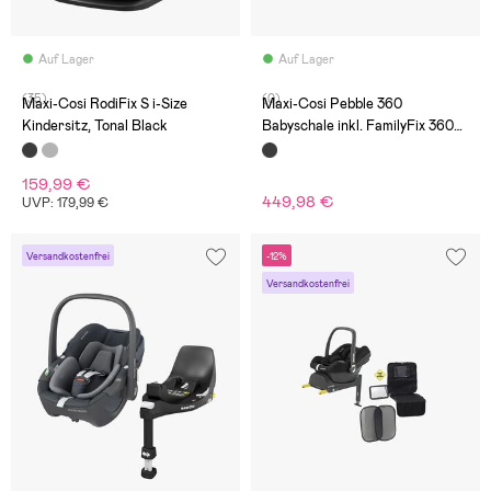
Auf Lager
Auf Lager
(35)
(0)
Maxi-Cosi RodiFix S i-Size
Maxi-Cosi Pebble 360
Kindersitz, Tonal Black
Babyschale inkl. FamilyFix 360
Basis, Essential Black
159,99 €
449,98 €
UVP: 179,99 €
Versandkostenfrei
-12%
Versandkostenfrei