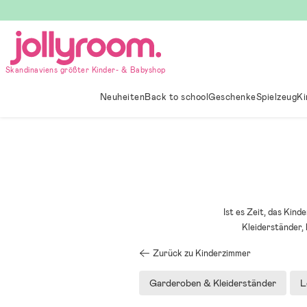
Hoppa
till
innehållet
Skandinaviens größter Kinder- & Babyshop
Neuheiten
Back to school
Geschenke
Spielzeug
Ki
Ist es Zeit, das Kin
Kleiderständer,
Zurück zu Kinderzimmer
Garderoben & Kleiderständer
L