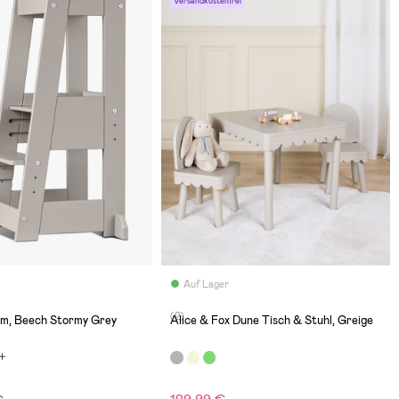
Versandkostenfrei
Auf Lager
(2)
rm, Beech Stormy Grey
Alice & Fox Dune Tisch & Stuhl, Greige