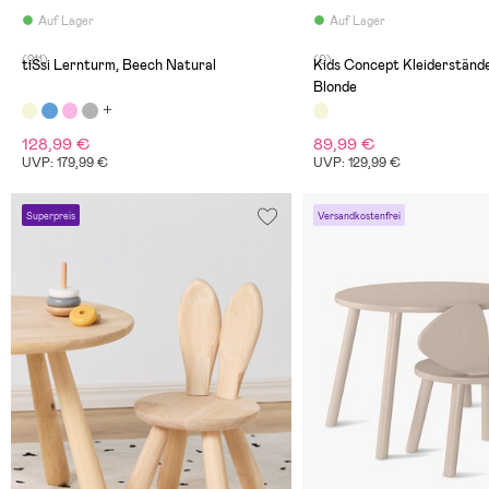
Auf Lager
Auf Lager
(211)
(0)
tiSsi Lernturm, Beech Natural
Kids Concept Kleiderstän
Blonde
128,99 €
89,99 €
UVP: 179,99 €
UVP: 129,99 €
Superpreis
Versandkostenfrei