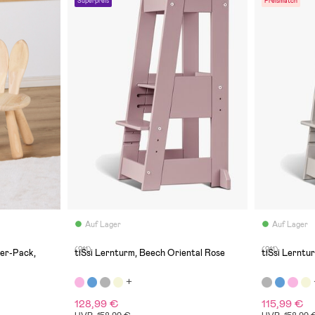
Superpreis
Preismatch
Auf Lager
Auf Lager
(211)
(211)
2er-Pack,
tiSsi Lernturm, Beech Oriental Rose
tiSsi Lerntu
128,99 €
115,99 €