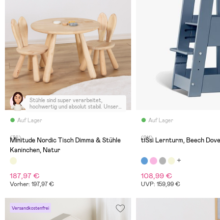
Stühle sind super verarbeitet,
hochwertig und absolut stabil. Unsere
Tochter liebt sie.
Auf Lager
Auf Lager
(36)
(211)
Minitude Nordic Tisch Dimma & Stühle
tiSsi Lernturm, Beech Dove
Kaninchen, Natur
187,97 €
108,99 €
Vorher: 197,97 €
UVP: 159,99 €
Versandkostenfrei