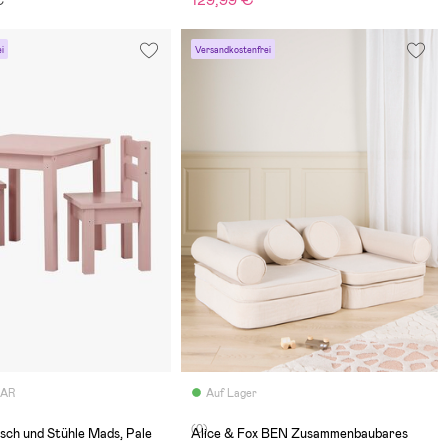
129,99 €
€
i
Versandkostenfrei
BAR
Auf Lager
(0)
sch und Stühle Mads, Pale
Alice & Fox BEN Zusammenbaubares