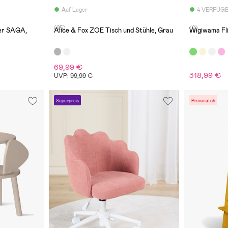
Auf Lager
4 VERFÜG
(25)
(0)
der SAGA,
Alice & Fox ZOE Tisch und Stühle, Grau
Wigiwama Fli
69,99 €
318,99 €
UVP: 99,99 €
Superpreis
Preismatch