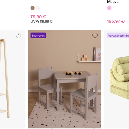
Mauve
79,99 €
193,97 €
UVP: 119,99 €
Superpreis
Versandkostenfre