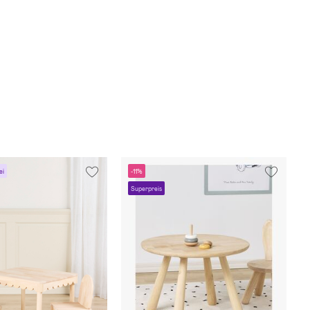
ei
-11%
Superpreis