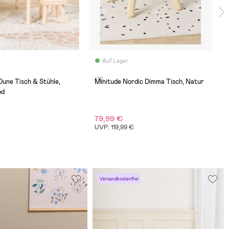
Auf Lager
(11)
Dune Tisch & Stühle,
Minitude Nordic Dimma Tisch, Natur
od
79,99 €
UVP: 119,99 €
Versandkostenfrei