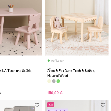
Auf Lager
(2)
MILA Tisch und Stühle,
Alice & Fox Dune Tisch & Stühle,
Natural Wood
159,99 €
€
-19%