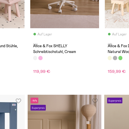
Auf Lager
Auf Lager
(4)
(2)
und Stühle,
Alice & Fox SHELLY
Alice & Fox 
Schreibtischstuhl, Cream
Natural Wo
119,99 €
159,99 €
-14%
Superpreis
Superpreis