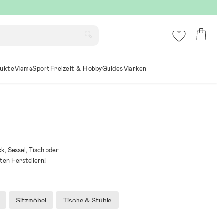
ukte
Mama
Sport
Freizeit & Hobby
Guides
Marken
k, Sessel, Tisch oder
ten Herstellern!
Sitzmöbel
Tische & Stühle