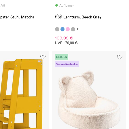
BAR
Auf Lager
(211)
pster Stuhl, Matcha
tiSsi Lernturm, Beech Grey
109,99 €
UVP: 179,99 €
Oeko-Tex
Versandkostenfrei