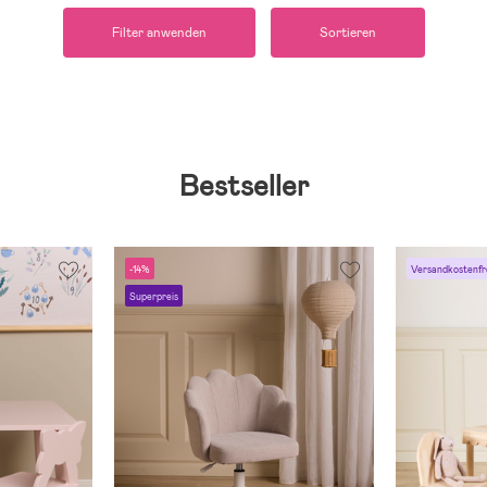
Filter anwenden
Sortieren
Bestseller
-14%
Versandkostenfr
Superpreis