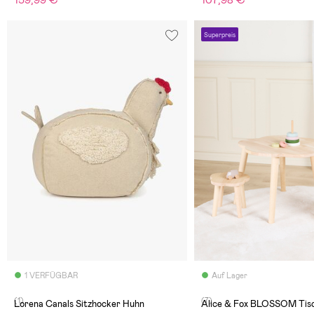
159,99 €
107,98 €
Superpreis
1 VERFÜGBAR
Auf Lager
(1)
(7)
Lorena Canals Sitzhocker Huhn
Alice & Fox BLOSSOM Tisc