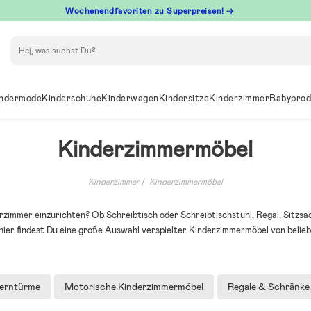
Wochenendfavoriten zu Superpreisen! →
Suchen
ndermode
Kinderschuhe
Kinderwagen
Kindersitze
Kinderzimmer
Babyprod
Kinderzimmermöbel
Kinderzimmer
Kinderzimmermöbel
derzimmer einzurichten? Ob Schreibtisch oder Schreibtischstuhl, Regal, Sitzsac
 hier findest Du eine große Auswahl verspielter Kinderzimmermöbel von belieb
erntürme
Motorische Kinderzimmermöbel
Regale & Schränke