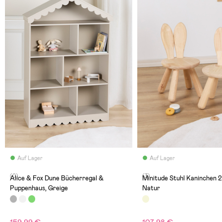
Auf Lager
Auf Lager
(0)
(3)
Alice & Fox Dune Bücherregal &
Minitude Stuhl Kaninchen 
Puppenhaus, Greige
Natur