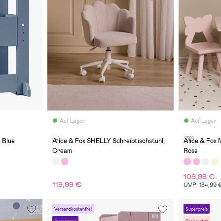
Auf Lager
Auf Lager
(4)
(32)
 Blue
Alice & Fox SHELLY Schreibtischstuhl,
Alice & Fox 
Cream
Rosa
109,99 €
119,99 €
UVP: 134,99 
Versandkostenfrei
Superpreis