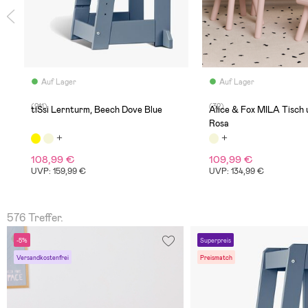
Auf Lager
Auf Lager
(211)
(32)
tiSsi Lernturm, Beech Dove Blue
Alice & Fox MILA Tisch 
Rosa
108,99 €
109,99 €
UVP: 159,99 €
UVP: 134,99 €
576 Treffer.
-5%
Superpreis
Versandkostenfrei
Preismatch