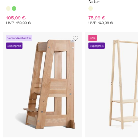
Natur
105,99 €
75,99 €
UVP: 159,99 €
UVP: 149,99 €
Versandkostenfrei
-21%
Superpreis
Superpreis