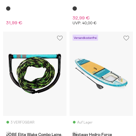
32,99 €
31,99 €
UVP: 40,00 €
Versandkostenfrei
3 VERFÜGBAR
Auf Lager
(0)
(4)
JOBE Elite Wake Combo Leine,
Bestway Hydro-Force