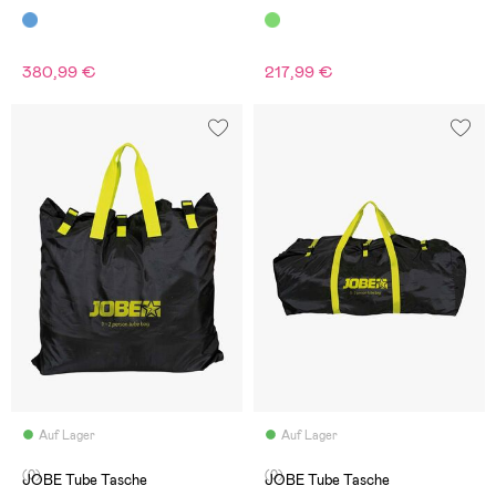
380,99 €
217,99 €
Auf Lager
Auf Lager
(0)
(0)
JOBE Tube Tasche
JOBE Tube Tasche