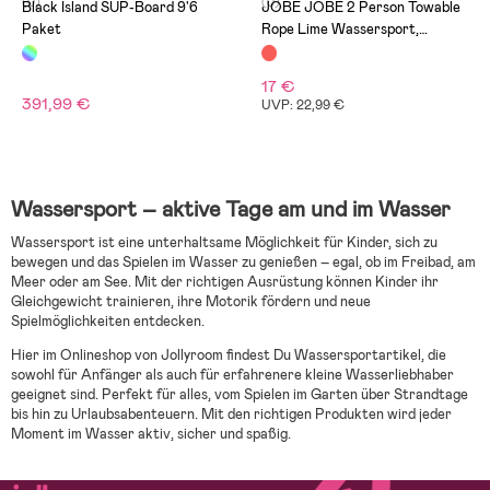
(0)
(0)
Black Island SUP-Board 9'6
JOBE JOBE 2 Person Towable
Paket
Rope Lime Wassersport,
Blau/Rot
17 €
391,99 €
UVP: 22,99 €
Wassersport – aktive Tage am und im Wasser
Wassersport ist eine unterhaltsame Möglichkeit für Kinder, sich zu
bewegen und das Spielen im Wasser zu genießen – egal, ob im Freibad, am
Meer oder am See. Mit der richtigen Ausrüstung können Kinder ihr
Gleichgewicht trainieren, ihre Motorik fördern und neue
Spielmöglichkeiten entdecken.
Hier im Onlineshop von Jollyroom findest Du Wassersportartikel, die
sowohl für Anfänger als auch für erfahrenere kleine Wasserliebhaber
geeignet sind. Perfekt für alles, vom Spielen im Garten über Strandtage
bis hin zu Urlaubsabenteuern. Mit den richtigen Produkten wird jeder
Moment im Wasser aktiv, sicher und spaßig.