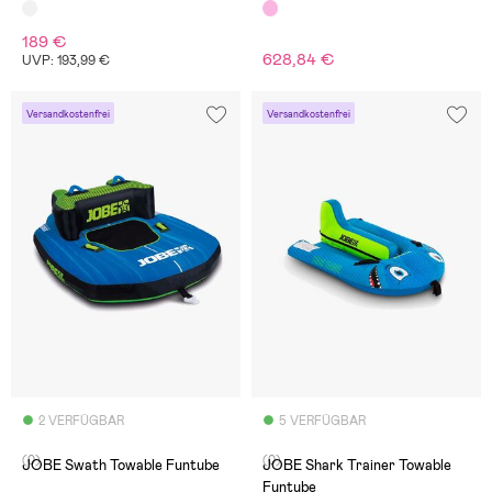
189 €
628,84 €
UVP: 193,99 €
Versandkostenfrei
Versandkostenfrei
2 VERFÜGBAR
5 VERFÜGBAR
(0)
(0)
JOBE Swath Towable Funtube
JOBE Shark Trainer Towable
Funtube