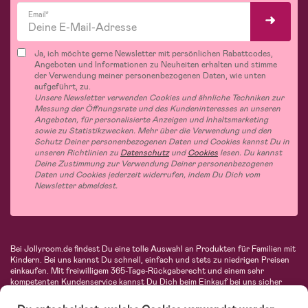
Email*
Ja, ich möchte gerne Newsletter mit persönlichen Rabattcodes,
Angeboten und Informationen zu Neuheiten erhalten und stimme
der Verwendung meiner personenbezogenen Daten, wie unten
aufgeführt, zu.
Unsere Newsletter verwenden Cookies und ähnliche Techniken zur
Messung der Öffnungsrate und des Kundeninteresses an unseren
Angeboten, für personalisierte Anzeigen und Inhaltsmarketing
sowie zu Statistikzwecken. Mehr über die Verwendung und den
Schutz Deiner personenbezogenen Daten und Cookies kannst Du in
unseren Richtlinien zu
Datenschutz
und
Cookies
lesen. Du kannst
Deine Zustimmung zur Verwendung Deiner personenbezogenen
Daten und Cookies jederzeit widerrufen, indem Du Dich vom
Newsletter abmeldest.
Bei Jollyroom.de findest Du eine tolle Auswahl an Produkten für Familien mit
Kindern. Bei uns kannst Du schnell, einfach und stets zu niedrigen Preisen
einkaufen. Mit freiwilligem 365-Tage-Rückgaberecht und einem sehr
kompetenten Kundenservice kannst Du Dich beim Einkauf bei uns sicher
fühlen. In unserem Sortiment findest Du unter anderem Kinderwagen,
Autositze, Kinder- und Babymode, Produkte für Mütter und eine Menge