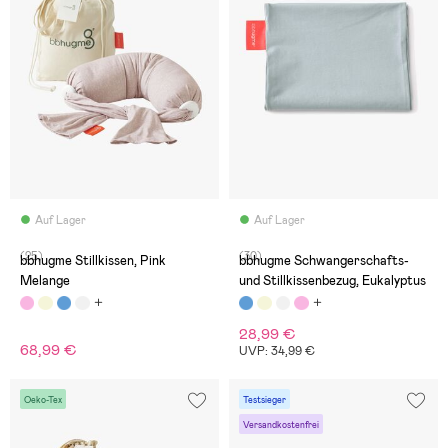
Auf Lager
Auf Lager
(25)
(30)
bbhugme Stillkissen, Pink
bbhugme Schwangerschafts-
Melange
und Stillkissenbezug, Eukalyptus
28,99 €
68,99 €
UVP: 34,99 €
Oeko-Tex
Testsieger
Versandkostenfrei