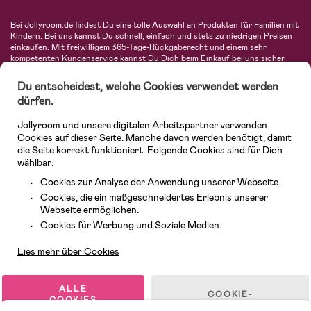
Bei Jollyroom.de findest Du eine tolle Auswahl an Produkten für Familien mit
Kindern. Bei uns kannst Du schnell, einfach und stets zu niedrigen Preisen
einkaufen. Mit freiwilligem 365-Tage-Rückgaberecht und einem sehr
kompetenten Kundenservice kannst Du Dich beim Einkauf bei uns sicher
fühlen. In unserem Sortiment findest Du unter anderem Kinderwagen,
Autositze, Kinder- und Babymode, Produkte für Mütter und eine Menge
Du entscheidest, welche Cookies verwendet werden
fantastischer Einrichtungsgegenstände, Spielsachen, Babyprodukte und
dürfen.
vieles mehr. Wir haben Produkte von bekannten Herstellern wie Britax, Maxi-
Cosi, Hauck, Baby Jogger, Ergobaby, Didriksons, KidKraft, Ergobaby, Philips
Jollyroom und unsere digitalen Arbeitspartner verwenden
Avent, Jack Wolfskin, Cybex, LEGO und vielen mehr. Schau Dich um in
unserer vielfältigen Online-Boutique für Kinder & Babys. Willkommen!
Cookies auf dieser Seite. Manche davon werden benötigt, damit
die Seite korrekt funktioniert. Folgende Cookies sind für Dich
wählbar:
Cookies zur Analyse der Anwendung unserer Webseite.
Cookies, die ein maßgeschneidertes Erlebnis unserer
Webseite ermöglichen.
Kundendienst
Cookies für Werbung und Soziale Medien.
Lies mehr über Cookies
© 2026 Jollyroom GmbH. Alle Rechte vorbehalten.
ALLE
COOKIE-
COOKIES
EINSTELLUNGEN