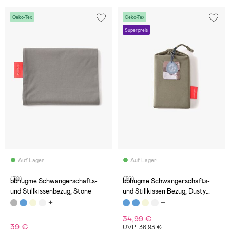
Oeko-Tex
Oeko-Tex
Superpreis
Auf Lager
Auf Lager
(30)
(30)
bbhugme Schwangerschafts-
bbhugme Schwangerschafts-
und Stillkissenbezug, Stone
und Stillkissen Bezug, Dusty
Olive
34,99 €
39 €
UVP: 36,93 €