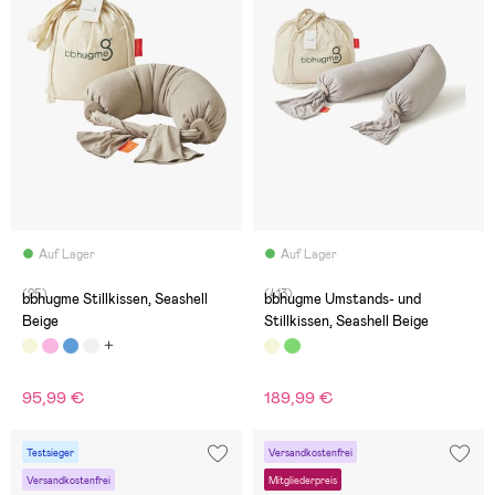
Auf Lager
Auf Lager
(25)
(413)
bbhugme Stillkissen, Seashell
bbhugme Umstands- und
Beige
Stillkissen, Seashell Beige
95,99 €
189,99 €
Testsieger
Versandkostenfrei
Versandkostenfrei
Mitgliederpreis