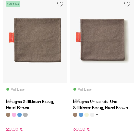
Oeko-Tex
Auf Lager
Auf Lager
(5)
(30)
bbhugme Stillkissen Bezug,
bbhugme Umstands- Und
Hazel Brown
Stillkissen Bezug, Hazel Brown
29,99 €
39,99 €