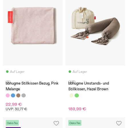
Auf Lager
Auf Lager
(5)
(413)
bbhugme Stillkissen Bezug, Pink
bbhugme Umstands- und
Melange
Stillkissen, Hazel Brown
22,99 €
189,99 €
UVP: 30,77 €
Oeko-Tex
Oeko-Tex