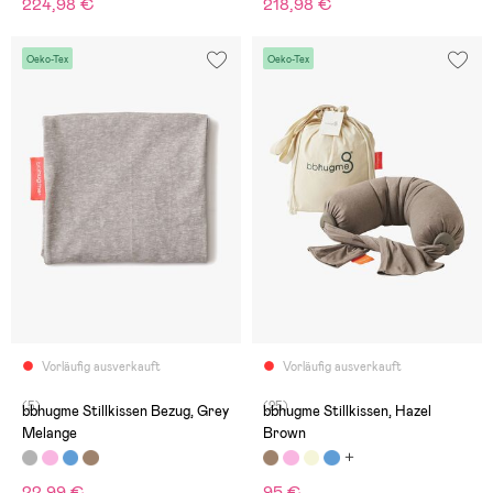
224,98 €
218,98 €
Oeko-Tex
Oeko-Tex
Vorläufig ausverkauft
Vorläufig ausverkauft
(5)
(25)
bbhugme Stillkissen Bezug, Grey
bbhugme Stillkissen, Hazel
Melange
Brown
22,99 €
95 €