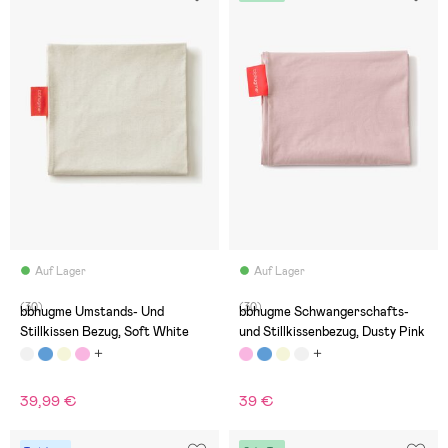
Auf Lager
Auf Lager
(30)
(30)
bbhugme Umstands- Und
bbhugme Schwangerschafts-
Stillkissen Bezug, Soft White
und Stillkissenbezug, Dusty Pink
39,99 €
39 €