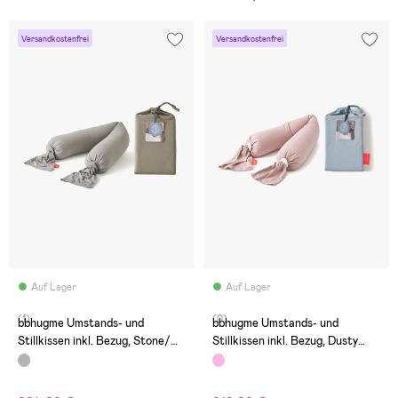
Versandkostenfrei
Versandkostenfrei
Auf Lager
Auf Lager
(1)
(0)
bbhugme Umstands- und
bbhugme Umstands- und
Stillkissen inkl. Bezug, Stone/
Stillkissen inkl. Bezug, Dusty
Dusty Olive
Pink/Eucalyptus