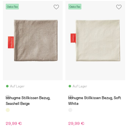
Oeko-Tex
Oeko-Tex
Auf Lager
Auf Lager
(1)
(0)
bbhugme Stillkissen Bezug,
bbhugme Stillkissen Bezug, Soft
Seashell Beige
White
29,99 €
29,99 €