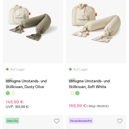
Auf Lager
Auf Lager
(413)
(413)
bbhugme Umstands- und
bbhugme Umstands- und
Stillkissen, Dusty Olive
Stillkissen, Soft White
149,99 €
189,99 €
(
Mitgl.
139,99 €
)
UVP: 189,99 €
Oeko-Tex
Versandkostenfrei