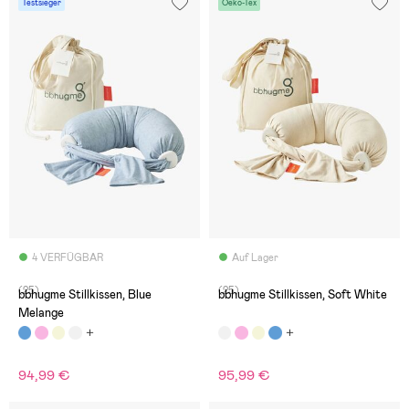
Testsieger
Oeko-Tex
4 VERFÜGBAR
Auf Lager
(25)
(25)
bbhugme Stillkissen, Blue
bbhugme Stillkissen, Soft White
Melange
94,99 €
95,99 €