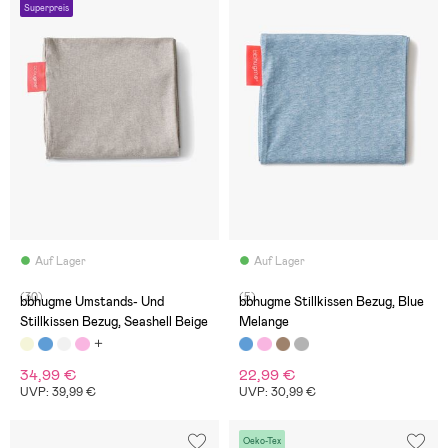
Superpreis
Auf Lager
Auf Lager
(30)
(5)
bbhugme Umstands- Und
bbhugme Stillkissen Bezug, Blue
Stillkissen Bezug, Seashell Beige
Melange
34,99 €
22,99 €
UVP: 39,99 €
UVP: 30,99 €
Oeko-Tex