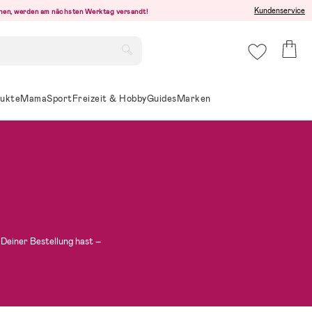
Kundenservice
ehen, werden am nächsten Werktag versandt!
ukte
Mama
Sport
Freizeit & Hobby
Guides
Marken
Deiner Bestellung hast –