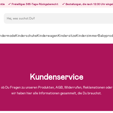
ntie
Freiwilliges 365-Tage-Rückgaberecht
Bestellungen, die nach 12:00 Uhr eing
Suchen
ndermode
Kinderschuhe
Kinderwagen
Kindersitze
Kinderzimmer
Babyprod
Kundenservice
gal ob Du Fragen zu unseren Produkten, AGB, Widerrufen, Reklamationen oder 
wir haben hier alle Informationen gesammelt, die Du brauchst.