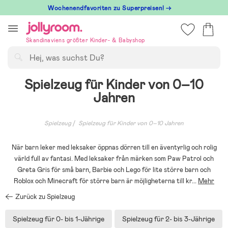
Hoppa
Wochenendfavoriten zu Superpreisen! →
till
innehållet
Skandinaviens größter Kinder- & Babyshop
Suchen
Spielzeug für Kinder von 0–10
Jahren
Spielzeug
Spielzeug für Kinder von 0–10 Jahren
När barn leker med leksaker öppnas dörren till en äventyrlig och rolig
värld full av fantasi. Med leksaker från märken som Paw Patrol och
Greta Gris för små barn, Barbie och Lego för lite större barn och
Roblox och Minecraft för större barn är möjligheterna till kr
...
Mehr
Zurück zu Spielzeug
Spielzeug für 0- bis 1-Jährige
Spielzeug für 2- bis 3-Jährige