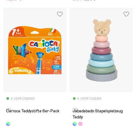
2 VERFÜGBAR
6 VERFÜGBAR
(5)
(2)
Carioca Teddystifte 6er-Pack
Jabadabado Stapelspielzeug
Teddy