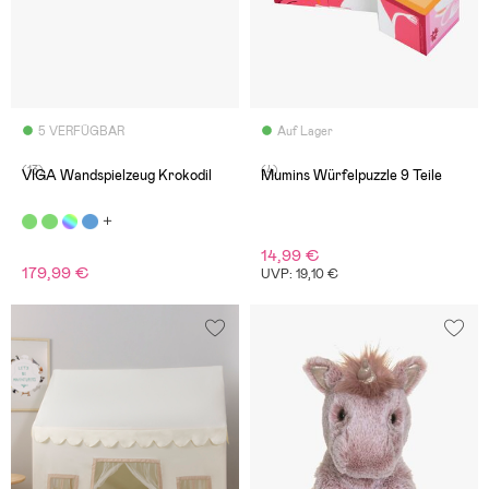
5 VERFÜGBAR
Auf Lager
(13)
(4)
VIGA Wandspielzeug Krokodil
Mumins Würfelpuzzle 9 Teile
14,99 €
179,99 €
UVP: 19,10 €