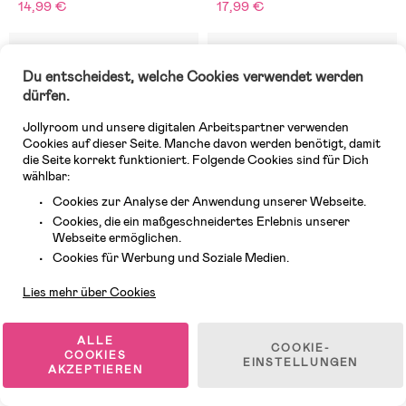
14,99 €
17,99 €
Du entscheidest, welche Cookies verwendet werden
dürfen.
Jollyroom und unsere digitalen Arbeitspartner verwenden
Cookies auf dieser Seite. Manche davon werden benötigt, damit
die Seite korrekt funktioniert. Folgende Cookies sind für Dich
wählbar:
Cookies zur Analyse der Anwendung unserer Webseite.
Cookies, die ein maßgeschneidertes Erlebnis unserer
Webseite ermöglichen.
Kundendienst
Cookies für Werbung und Soziale Medien.
Lies mehr über Cookies
6 VERFÜGBAR
Auf Lager
(2)
(10)
Jabadabado Kugelbahn mit
Jabadabado Aktivitätsvagen
ALLE
COOKIE-
COOKIES
Autos Teddy
EINSTELLUNGEN
AKZEPTIEREN