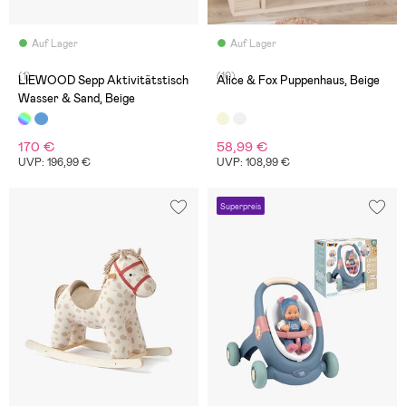
Auf Lager
Auf Lager
(1)
(10)
LIEWOOD Sepp Aktivitätstisch
Alice & Fox Puppenhaus, Beige
Wasser & Sand, Beige
170 €
58,99 €
UVP: 196,99 €
UVP: 108,99 €
Superpreis