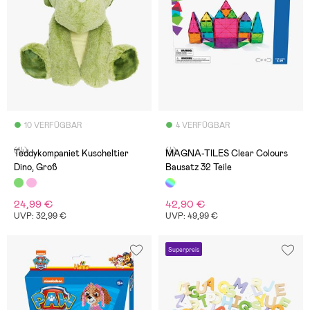
10 VERFÜGBAR
4 VERFÜGBAR
(14)
(4)
Teddykompaniet Kuscheltier
MAGNA-TILES Clear Colours
Dino, Groß
Bausatz 32 Teile
24,99 €
42,90 €
UVP: 32,99 €
UVP: 49,99 €
Superpreis