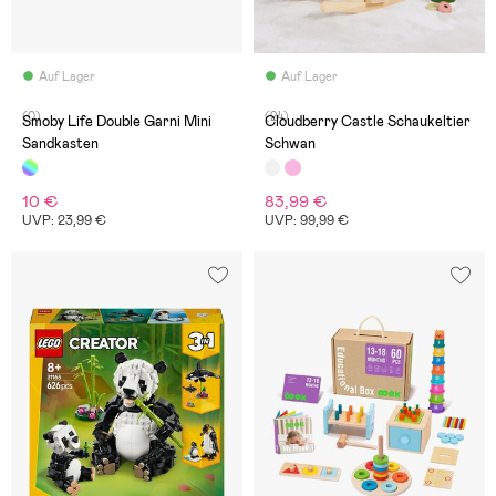
Auf Lager
Auf Lager
(0)
(24)
Smoby Life Double Garni Mini
Cloudberry Castle Schaukeltier
Sandkasten
Schwan
10 €
83,99 €
UVP: 23,99 €
UVP: 99,99 €