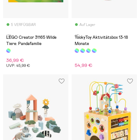
5 VERFÜGBAR
Auf Lager
(0)
(7)
LEGO Creator 31165 Wilde
TookyToy Aktivitätsbox 13-18
Tiere: Pandafamilie
Monate
36,99 €
54,99 €
UVP: 45,99 €