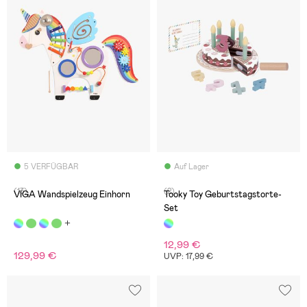
5 VERFÜGBAR
Auf Lager
(13)
(2)
VIGA Wandspielzeug Einhorn
Tooky Toy Geburtstagstorte-
Set
12,99 €
129,99 €
UVP: 17,99 €