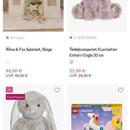
Auf Lager
9 VERFÜGBAR
(5)
(1)
Alice & Fox Spielzelt, Beige
Teddykompaniet Kuscheltier
Einhorn Engla 30 cm
88,99 €
23,99 €
UVP: 99,99 €
UVP: 29,99 €
-9%
End of Season