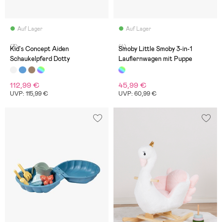
Auf Lager
Auf Lager
(3)
(4)
Kid's Concept Aiden
Smoby Little Smoby 3-in-1
Schaukelpferd Dotty
Lauflernwagen mit Puppe
112,99 €
45,99 €
UVP: 115,99 €
UVP: 60,99 €