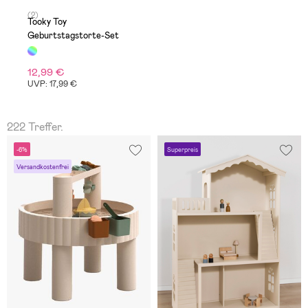
(2)
Tooky Toy
Geburtstagstorte-Set
12,99 €
UVP: 17,99 €
222 Treffer.
-6%
Superpreis
Versandkostenfrei