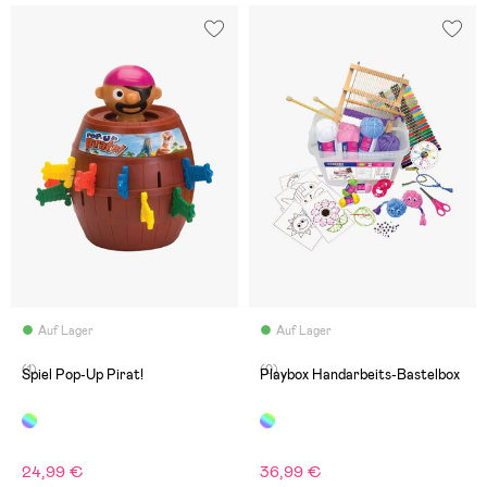
Auf Lager
Auf Lager
(1)
(0)
Spiel Pop-Up Pirat!
Playbox Handarbeits-Bastelbox
24,99 €
36,99 €