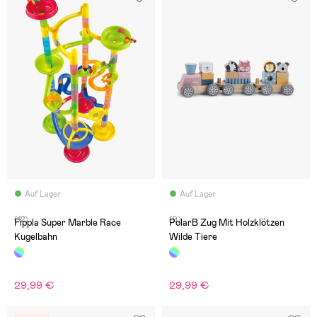
Auf Lager
Auf Lager
(12)
(9)
Fippla Super Marble Race
PolarB Zug Mit Holzklötzen
Kugelbahn
Wilde Tiere
29,99 €
29,99 €