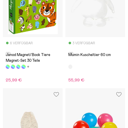
6 VERFÜGBAR
3 VERFÜGBAR
(6)
(11)
Janod Magneti'Book Tiere
Mumin Kuscheltier 60 cm
Magnet-Set 30 Teile
25,99 €
55,99 €