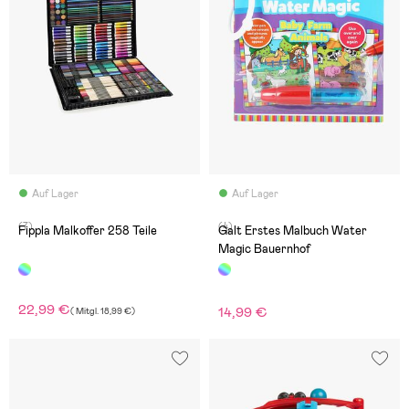
Auf Lager
Auf Lager
(7)
(4)
Fippla Malkoffer 258 Teile
Galt Erstes Malbuch Water
Magic Bauernhof
22,99 €
14,99 €
(
Mitgl.
18,99 €
)