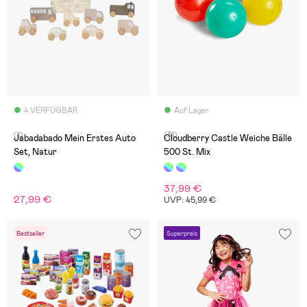
4 VERFÜGBAR
Auf Lager
(1)
(31)
Jabadabado Mein Erstes Auto
Cloudberry Castle Weiche Bälle
Set, Natur
500 St. Mix
37,99 €
27,99 €
UVP: 45,99 €
Bestseller
Superpreis