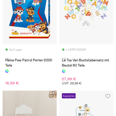
Auf Lager
4 VERFÜGBAR
(0)
(0)
Hama Paw Patrol Perlen 2000
Le Toy Van Buchstabensatz mit
Teile
Beutel 60 Teile
27,99 €
16,99 €
UVP: 29,99 €
Superpreis