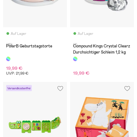
Auf Lager
Auf Lager
(16)
(1)
PolarB Geburtstagstorte
Compound Kings Crystal Clearz
Durchsichtiger Schleim 1,2 kg
19,99 €
19,99 €
UVP: 21,99 €
Versandkostenfrei