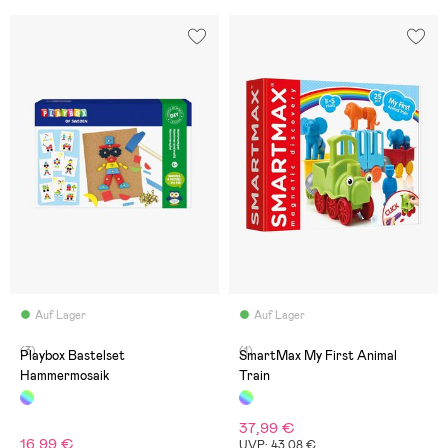
Auf Lager
Auf Lager
(3)
(1)
Playbox Bastelset
SmartMax My First Animal
Hammermosaik
Train
37,99 €
16,99 €
UVP: 43,08 €