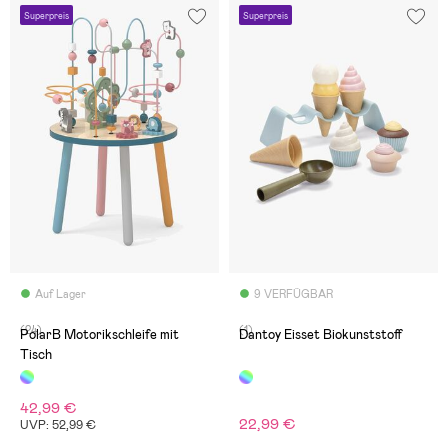
Superpreis
Superpreis
Auf Lager
9 VERFÜGBAR
(24)
(1)
PolarB Motorikschleife mit
Dantoy Eisset Biokunststoff
Tisch
42,99 €
22,99 €
UVP: 52,99 €