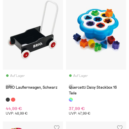
Auf Lager
Auf Lager
(135)
(3)
BRIO Lauflernwagen, Schwarz
Quercetti Daisy Steckbox 16
Teile
44,99 €
37,99 €
UVP: 48,99 €
UVP: 47,99 €