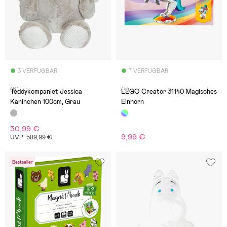
3 VERFÜGBAR
7 VERFÜGBAR
(6)
(4)
Teddykompaniet Jessica
LEGO Creator 31140 Magisches
Kaninchen 100cm, Grau
Einhorn
30,99 €
9,99 €
UVP: 589,99 €
Bestseller