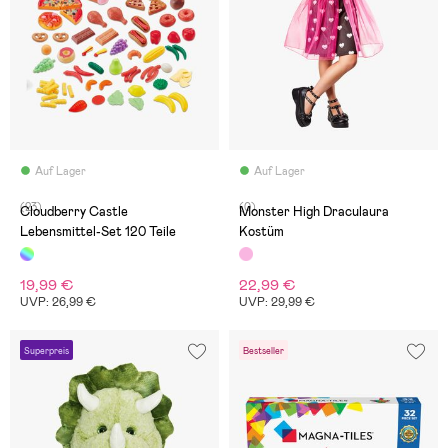
Auf Lager
Auf Lager
(23)
(0)
Cloudberry Castle
Monster High Draculaura
Lebensmittel-Set 120 Teile
Kostüm
19,99 €
22,99 €
UVP: 26,99 €
UVP: 29,99 €
Superpreis
Bestseller