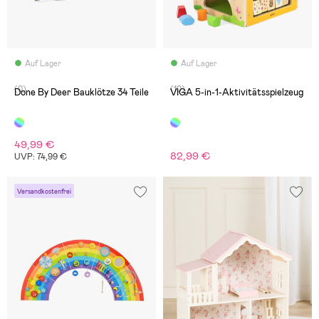
Auf Lager
Auf Lager
(0)
(10)
Done By Deer Bauklötze 34 Teile
VIGA 5-in-1-Aktivitätsspielzeug
49,99 €
82,99 €
UVP: 74,99 €
Versandkostenfrei