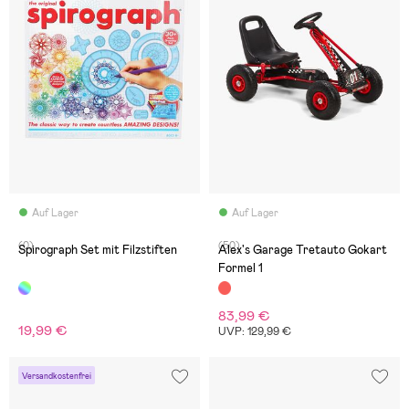
Auf Lager
Auf Lager
(0)
(50)
Spirograph Set mit Filzstiften
Alex's Garage Tretauto Gokart
Formel 1
83,99 €
19,99 €
UVP: 129,99 €
Versandkostenfrei