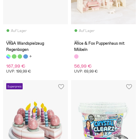
Auf Lager
Auf Lager
(13)
(9)
VIGA Wandspielzeug
Alice & Fox Puppenhaus mit
Regenbogen
Möbeln
167,99 €
56,99 €
UVP: 199,99 €
UVP: 69,99 €
Superpreis