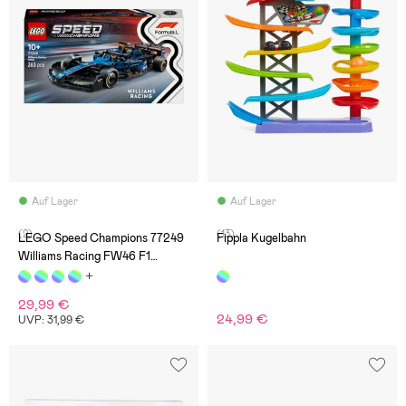
Auf Lager
Auf Lager
(2)
(13)
LEGO Speed Champions 77249
Fippla Kugelbahn
Williams Racing FW46 F1
Rennauto
29,99 €
24,99 €
UVP: 31,99 €