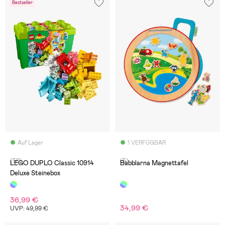
Bestseller
Auf Lager
1 VERFÜGBAR
(58)
(5)
LEGO DUPLO Classic 10914
Babblarna Magnettafel
Deluxe Steinebox
36,99 €
34,99 €
UVP: 49,99 €