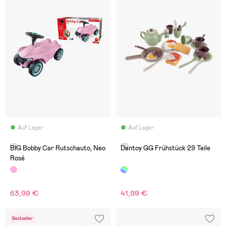
Auf Lager
Auf Lager
(1)
(2)
BIG Bobby Car Rutschauto, Neo
Dantoy GG Frühstück 29 Teile
Rosé
63,99 €
41,99 €
Bestseller