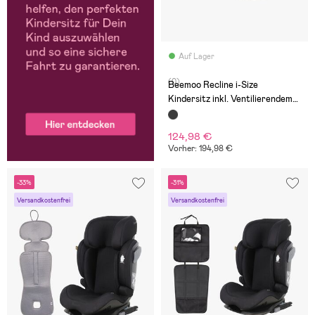
Auf Lager
(0)
Beemoo Recline i-Size
Kindersitz inkl. Ventilierendem
Sitzpolster, Black
Mesh/Antracit
124,98 €
Vorher: 194,98 €
-33%
-31%
Versandkostenfrei
Versandkostenfrei