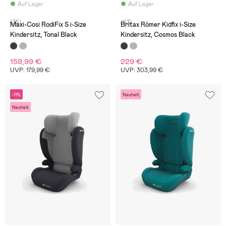
Auf Lager
Auf Lager
(35)
(63)
Maxi-Cosi RodiFix S i-Size
Britax Römer Kidfix i-Size
Kindersitz, Tonal Black
Kindersitz, Cosmos Black
159,99 €
229 €
UVP: 179,99 €
UVP: 303,99 €
-11%
Neuheit
Neuheit