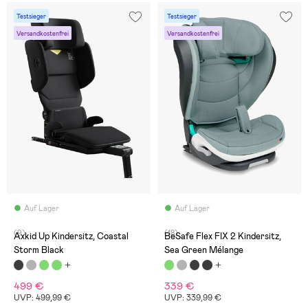
Testsieger
Testsieger
Versandkostenfrei
Versandkostenfrei
Auf Lager
Auf Lager
(9)
(18)
Axkid Up Kindersitz, Coastal
BeSafe Flex FIX 2 Kindersitz,
Storm Black
Sea Green Mélange
499 €
339 €
UVP: 499,99 €
UVP: 339,99 €