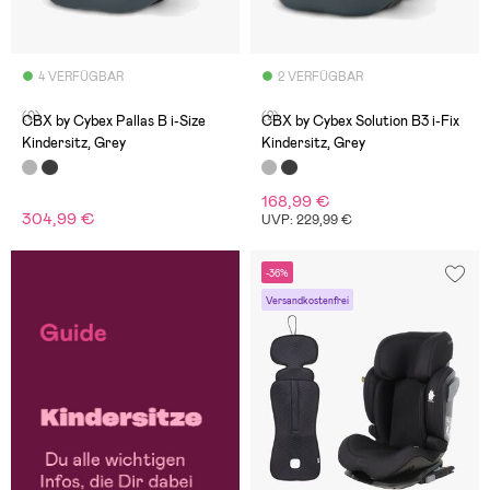
4 VERFÜGBAR
2 VERFÜGBAR
(0)
(2)
CBX by Cybex Pallas B i-Size
CBX by Cybex Solution B3 i-Fix
Kindersitz, Grey
Kindersitz, Grey
168,99 €
304,99 €
UVP: 229,99 €
-36%
Versandkostenfrei