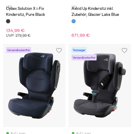
(37)
(0)
Cybex Solution X i-Fix
Axkid Up Kindersitz inkl.
Kindersitz, Pure Black
Zubehör, Glacier Lake Blue
134,99 €
671,99 €
UVP: 279,99 €
Versandkostenfrei
Testsieger
Versandkostenfrei
Auf Lager
Auf Lager