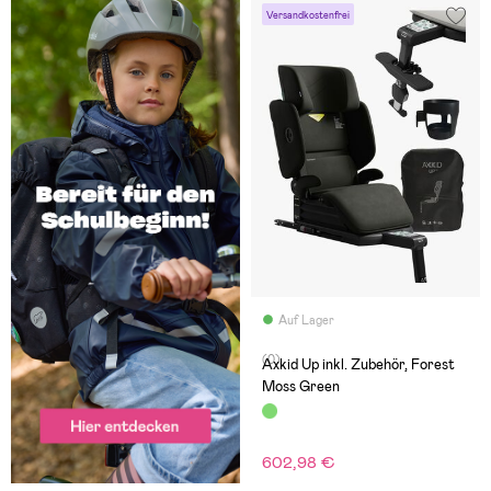
Versandkostenfrei
Auf Lager
(0)
Axkid Up inkl. Zubehör, Forest
Moss Green
602,98 €