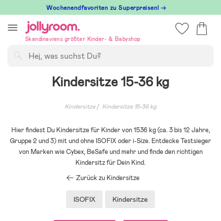
Hoppa
Wochenendfavoriten zu Superpreisen! →
till
innehållet
Skandinaviens größter Kinder- & Babyshop
Suchen
Kindersitze 15-36 kg
Kindersitze
Kindersitze 15-36 kg
Hier findest Du Kindersitze für Kinder von 1536 kg (ca. 3 bis 12 Jahre,
Gruppe 2 und 3) mit und ohne ISOFIX oder i-Size. Entdecke Testsieger
von Marken wie Cybex, BeSafe und mehr und finde den richtigen
Kindersitz für Dein Kind.
Zurück zu Kindersitze
ISOFIX
Kindersitze