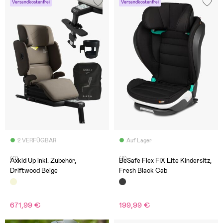
Versandkostenfrei
Versandkostenfrei
2 VERFÜGBAR
Auf Lager
(0)
(8)
Axkid Up inkl. Zubehör,
BeSafe Flex FIX Lite Kindersitz,
Driftwood Beige
Fresh Black Cab
671,99 €
199,99 €