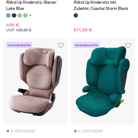
(9)
(0)
Axkid Up Kindersitz, Glacier
Axkid Up Kindersitz inkl.
Lake Blue
Zubehör, Coastal Storm Black
499 €
671,99 €
UVP: 499,99 €
Versandkostenfrei
Versandkostenfrei
9 VERFÜGBAR
5 VERFÜGBAR