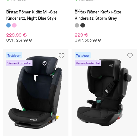
(0)
(63)
Britax Römer Kidfix M i-Size
Britax Römer Kidfix i-Size
Kindersitz, Night Blue Style
Kindersitz, Storm Grey
229,99 €
229 €
UVP: 257,99 €
UVP: 303,99 €
Testsieger
Testsieger
Versandkostenfrei
Versandkostenfrei