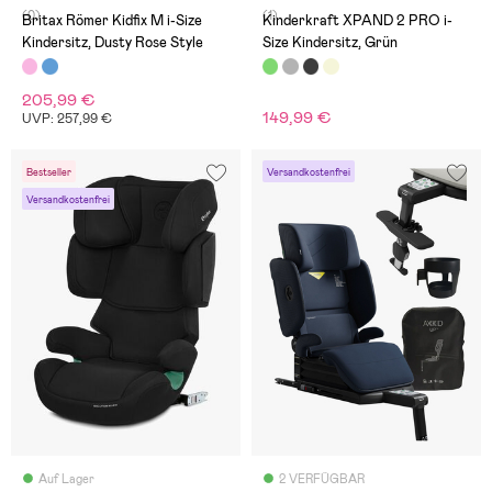
(0)
(1)
Britax Römer Kidfix M i-Size
Kinderkraft XPAND 2 PRO i-
Kindersitz, Dusty Rose Style
Size Kindersitz, Grün
205,99 €
149,99 €
UVP: 257,99 €
Bestseller
Versandkostenfrei
Versandkostenfrei
Auf Lager
2 VERFÜGBAR