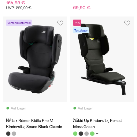
164,99 €
69,90 €
UVP: 229,99 €
Versandkostenfrei
-14%
Testsieger
Auf Lager
Auf Lager
(3)
(9)
Britax Römer Kidfix Pro M
Axkid Up Kindersitz, Forest
Kindersitz, Space Black Classic
Moss Green