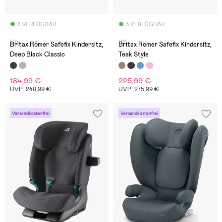
8 VERFÜGBAR
3 VERFÜGBAR
(0)
(0)
Britax Römer Safefix Kindersitz,
Britax Römer Safefix Kindersitz,
Deep Black Classic
Teak Style
184,99 €
225,99 €
UVP: 248,99 €
UVP: 275,99 €
Versandkostenfrei
Versandkostenfrei