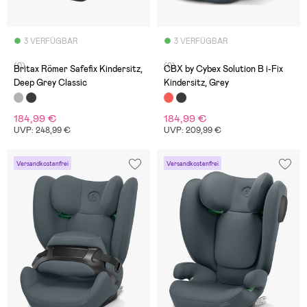
3 VERFÜGBAR
3 VERFÜGBAR
(0)
(0)
Britax Römer Safefix Kindersitz,
CBX by Cybex Solution B i-Fix
Deep Grey Classic
Kindersitz, Grey
184,99 €
184,99 €
UVP: 248,99 €
UVP: 209,99 €
Versandkostenfrei
Versandkostenfrei