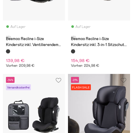
Auf Lager
Auf Lager
(0)
(0)
Beemoo Recline i-Size
Beemoo Recline i-Size
Kindersitz inkl. Ventilierendem
Kindersitz inkl. 3-in-1 Sitzschutz,
Sitzpolster, Black Mesh/Grey
Black Mesh
139,98 €
154,98 €
Vorher: 209,98 €
Vorher: 224,98 €
-34%
-21%
Versandkostenfrei
FLASH SALE