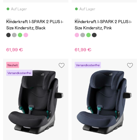
Auf Lager
Auf Lager
(0)
(0)
Kinderkraft I-SPARK 2 PLUS i-
Kinderkraft I-SPARK 2 PLUS i-
Size Kindersitz, Black
Size Kindersitz, Pink
61,99 €
61,99 €
Neuheit
Versandkostenfrei
Versandkostenfrei