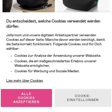
Du entscheidest, welche Cookies verwendet werden
dürfen.
Auf Lager
Auf Lager
Jollyroom und unsere digitalen Arbeitspartner verwenden
(23)
(47)
Beemoo Recline i-Size
Britax Römer Adventure Plus
Cookies auf dieser Seite. Manche davon werden benötigt, damit
Kindersitz, Black Stone
Kindersitz, Space Black
die Seite korrekt funktioniert. Folgende Cookies sind für Dich
wählbar:
Cookies zur Analyse der Anwendung unserer Webseite.
109,99 €
149,99 €
Cookies, die ein maßgeschneidertes Erlebnis unserer
Webseite ermöglichen.
Kundendienst
Cookies für Werbung und Soziale Medien.
Versandkostenfrei
Versandkostenfrei
Lies mehr über Cookies
ALLE
COOKIE-
COOKIES
EINSTELLUNGEN
AKZEPTIEREN