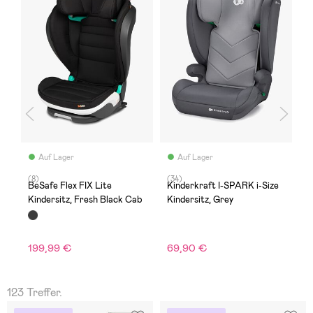
Auf Lager
Auf Lager
(8)
(34)
(1
e
BeSafe Flex FIX Lite
Kinderkraft I-SPARK i-Size
K
e
Kindersitz, Fresh Black Cab
Kindersitz, Grey
S
B
199,99 €
69,90 €
8
123 Treffer.