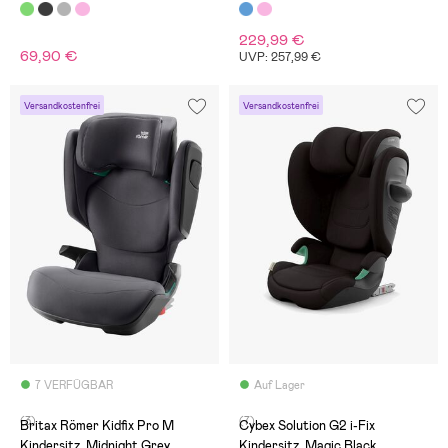
229,99 €
69,90 €
UVP: 257,99 €
Versandkostenfrei
Versandkostenfrei
7 VERFÜGBAR
Auf Lager
(3)
(7)
Britax Römer Kidfix Pro M
Cybex Solution G2 i-Fix
Kindersitz, Midnight Grey
Kindersitz, Magic Black