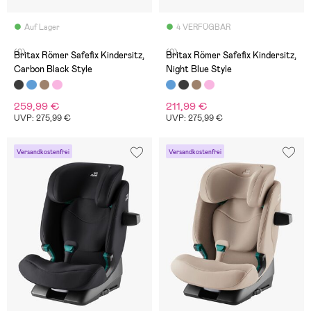
Auf Lager
4 VERFÜGBAR
(0)
(0)
Britax Römer Safefix Kindersitz,
Britax Römer Safefix Kindersitz,
Carbon Black Style
Night Blue Style
259,99 €
211,99 €
UVP: 275,99 €
UVP: 275,99 €
Versandkostenfrei
Versandkostenfrei