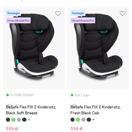
Testsieger
Testsieger
Versandkostenfrei
Versandkostenfrei
9 VERFÜGBAR
Auf Lager
(18)
(18)
BeSafe Flex FIX 2 Kindersitz,
BeSafe Flex FIX 2 Kindersitz,
Black Soft Breeze
Fresh Black Cab
339 €
339 €