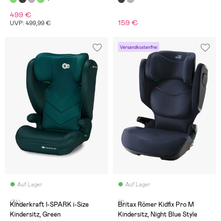
499 €
159 €
UVP: 499,99 €
Versandkostenfrei
Auf Lager
Auf Lager
(34)
(1)
Kinderkraft I-SPARK i-Size
Britax Römer Kidfix Pro M
Kindersitz, Green
Kindersitz, Night Blue Style