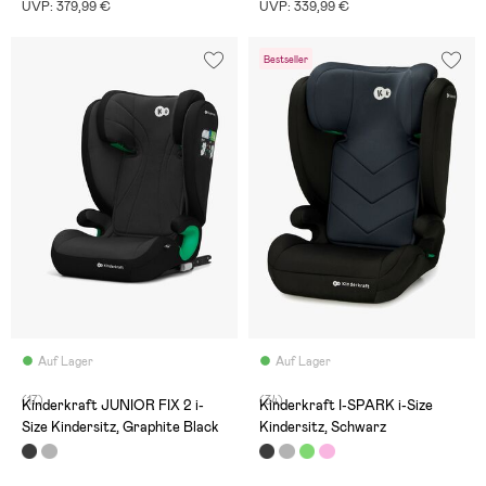
UVP: 379,99 €
UVP: 339,99 €
Bestseller
Auf Lager
Auf Lager
(17)
(34)
Kinderkraft JUNIOR FIX 2 i-
Kinderkraft I-SPARK i-Size
Size Kindersitz, Graphite Black
Kindersitz, Schwarz