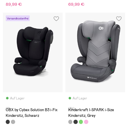
89,99 €
69,99 €
Versandkostenfrei
Auf Lager
Auf Lager
(2)
(34)
CBX by Cybex Solution B3 i-Fix
Kinderkraft I-SPARK i-Size
Kindersitz, Schwarz
Kindersitz, Grey