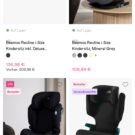
Auf Lager
Auf Lager
(0)
(23)
Beemoo Recline i-Size
Beemoo Recline i-Size
Kindersitz inkl. Deluxe
Kindersitz, Mineral Grey
Trittschutz, Black Mesh
136,98 €
109,99 €
Vorher: 206,98 €
-21%
Bestseller
Bestseller
Versandkostenfrei