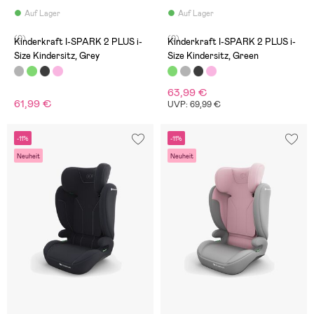
Auf Lager
Auf Lager
(0)
(0)
Kinderkraft I-SPARK 2 PLUS i-
Kinderkraft I-SPARK 2 PLUS i-
Size Kindersitz, Grey
Size Kindersitz, Green
63,99 €
61,99 €
UVP: 69,99 €
-11%
-11%
Neuheit
Neuheit