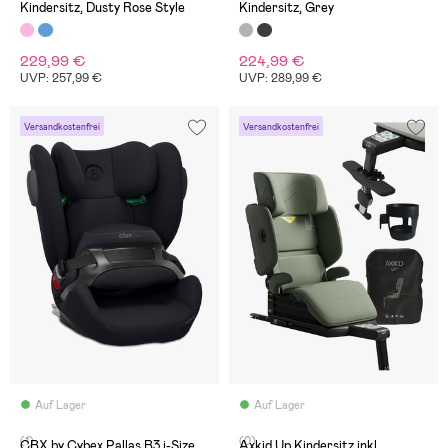
Kindersitz, Dusty Rose Style
Kindersitz, Grey
229,99 €
224,99 €
UVP: 257,99 €
UVP: 289,99 €
Versandkostenfrei
Versandkostenfrei
Auf Lager
Auf Lager
(1)
(0)
CBX by Cybex Pallas B3 i-Size
Axkid Up Kindersitz inkl.