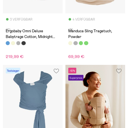
3 VERFÜGBAR
4 VERFÜGBAR
(0)
(0)
Ergobaby Omni Deluxe
Manduca Sling Tragetuch,
Babytrage Cotton, Midnight
Powder
Blue
219,99 €
69,99 €
Testsieger
-10%
Superpreis