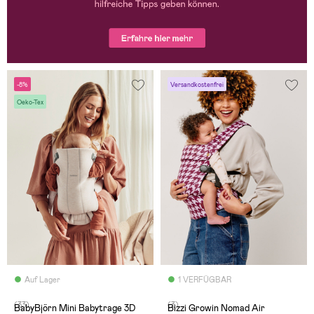
-8%
Versandkostenfrei
Oeko-Tex
Auf Lager
1 VERFÜGBAR
(33)
(3)
BabyBjörn Mini Babytrage 3D
Bizzi Growin Nomad Air