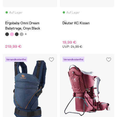
Auf Lager
Auf Lager
(7)
(0)
Ergobaby Omni Dream
Deuter KC Kissen
Babytrage, Onyx Black
19,99 €
219,99 €
UVP: 24,99 €
Versandkostenfrei
Versandkostenfrei