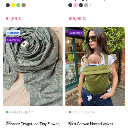
84,99 €
199,99 €
Testsieger
Superpreis
Superpreis
6 VERFÜGBAR
4 VERFÜGBAR
(29)
(0)
Coracor Tragetuch Tiny Flower,
Bizzi Growin Nomad Velvet