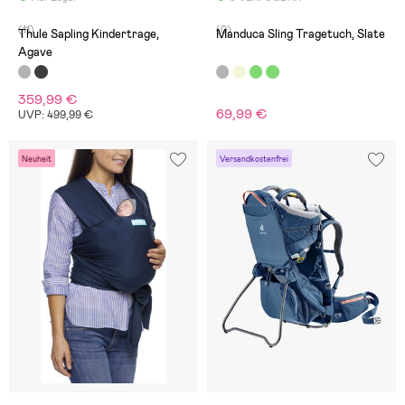
(11)
(0)
Thule Sapling Kindertrage,
Manduca Sling Tragetuch, Slate
Agave
359,99 €
69,99 €
UVP: 499,99 €
Neuheit
Versandkostenfrei