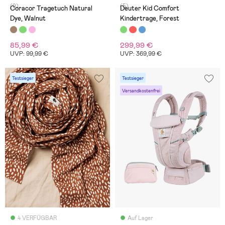
(9)
(5)
Coracor Tragetuch Natural
Deuter Kid Comfort
Dye, Walnut
Kindertrage, Forest
85,99 €
299,99 €
UVP: 99,99 €
UVP: 369,99 €
Testsieger
Testsieger
Versandkostenfrei
4 VERFÜGBAR
Auf Lager