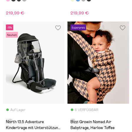
219,99 €
219,99 €
-11%
Superpreis
Neuheit
Auf Lager
6 VERFÜGBAR
(42)
(3)
North 13.5 Adventure
Bizzi Growin Nomad Air
Kindertrage mit Unterstützung,
Babytrage, Harlow Toffee