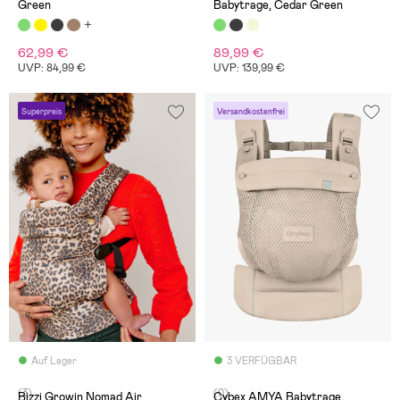
Green
Babytrage, Cedar Green
62,99 €
89,99 €
UVP: 84,99 €
UVP: 139,99 €
Superpreis
Versandkostenfrei
Auf Lager
3 VERFÜGBAR
(3)
(0)
Bizzi Growin Nomad Air
Cybex AMYA Babytrage,