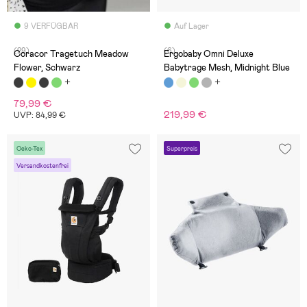
9 VERFÜGBAR
Auf Lager
(29)
(6)
Coracor Tragetuch Meadow
Ergobaby Omni Deluxe
Flower, Schwarz
Babytrage Mesh, Midnight Blue
79,99 €
219,99 €
UVP: 84,99 €
Oeko-Tex
Superpreis
Versandkostenfrei