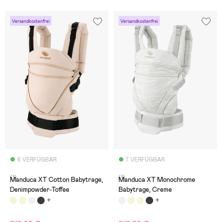
Versandkostenfrei
Versandkostenfrei
6 VERFÜGBAR
7 VERFÜGBAR
(1)
(1)
Manduca XT Cotton Babytrage,
Manduca XT Monochrome
Denimpowder-Toffee
Babytrage, Creme