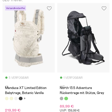
Versandkostenfrei
5 VERFÜGBAR
1 VERFÜGBAR
(1)
(42)
Manduca XT Limited Edition
North 13.5 Adventure
Babytrage, Botanic Vanilla
Rückentrage mit Stütze, Grey
89,99 €
219,99 €
UVP: 139,99 €