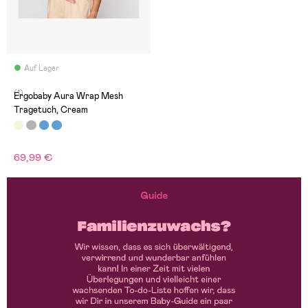
Auf Lager
(1)
Ergobaby Aura Wrap Mesh
Tragetuch, Cream
69,99 €