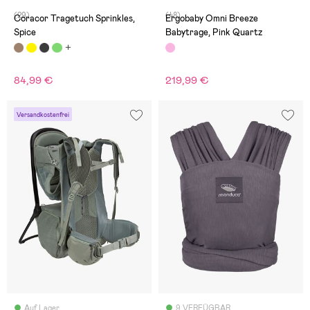
(29)
(48)
Coracor Tragetuch Sprinkles,
Ergobaby Omni Breeze
Spice
Babytrage, Pink Quartz
84,99 €
219,99 €
Versandkostenfrei
Auf Lager
9 VERFÜGBAR