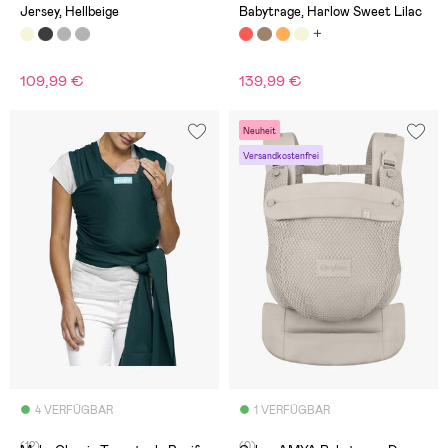
Jersey, Hellbeige
Babytrage, Harlow Sweet Lilac
109,99 €
139,99 €
Neuheit
Versandkostenfrei
4 VERFÜGBAR
1 VERFÜGBAR
(12)
(0)