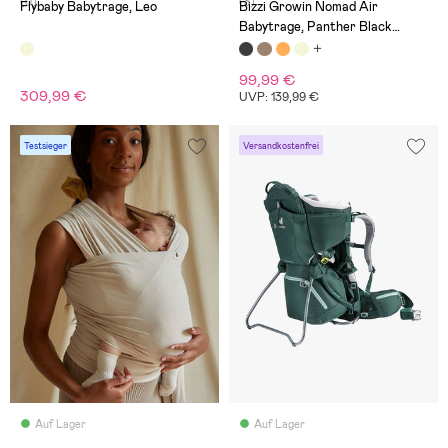
(0)
(3)
Flybaby Babytrage, Leo
Bizzi Growin Nomad Air
Babytrage, Panther Black
Velvet
99,99 €
309,99 €
UVP: 139,99 €
Testsieger
Versandkostenfrei
Auf Lager
Auf Lager