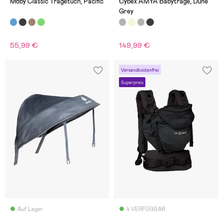
Moby Classic Tragetuch, Pacific
Cybex AMYA Babytrage, Dune
Grey
55,99 €
149,99 €
Versandkostenfrei
Superpreis
Auf Lager
4 VERFÜGBAR