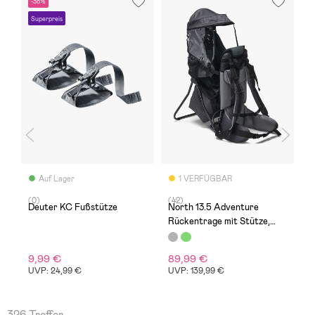
-38%
V
Superpreis
Auf Lager
1 VERFÜGBAR
(0)
(42)
(1
Deuter KC Fußstütze
North 13.5 Adventure
M
Rückentrage mit Stütze,
B
Grey
9,99 €
89,99 €
2
UVP: 24,99 €
UVP: 139,99 €
326 Treffer.