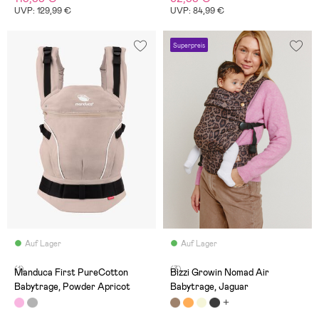
UVP: 129,99 €
UVP: 84,99 €
Superpreis
Auf Lager
Auf Lager
(1)
(3)
Manduca First PureCotton
Bizzi Growin Nomad Air
Babytrage, Powder Apricot
Babytrage, Jaguar