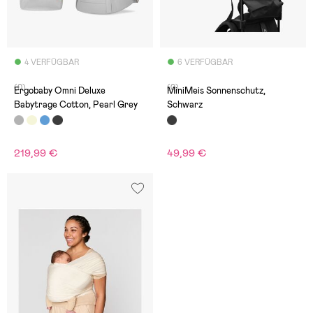
4 VERFÜGBAR
6 VERFÜGBAR
(0)
(0)
Ergobaby Omni Deluxe
MiniMeis Sonnenschutz,
Babytrage Cotton, Pearl Grey
Schwarz
219,99 €
49,99 €