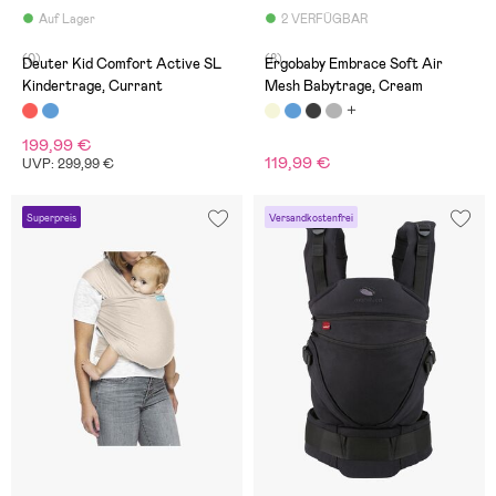
Auf Lager
2 VERFÜGBAR
(0)
(8)
Deuter Kid Comfort Active SL
Ergobaby Embrace Soft Air
Kindertrage, Currant
Mesh Babytrage, Cream
199,99 €
119,99 €
UVP: 299,99 €
Superpreis
Versandkostenfrei