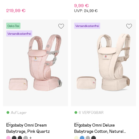
9,99 €
219,99 €
UVP: 24,99 €
Oeko-Tex
Versandkostenfrei
Versandkostenfrei
Auf Lager
6 VERFÜGBAR
(7)
(0)
Ergobaby Omni Dream
Ergobaby Omni Deluxe
Babytrage, Pink Quartz
Babytrage Cotton, Natural
Beige