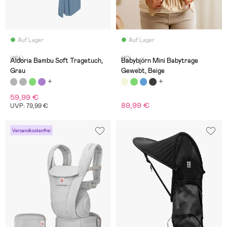
Auf Lager
Auf Lager
(104)
(12)
Aldoria Bambu Soft Tragetuch,
Babybjörn Mini Babytrage
Grau
Gewebt, Beige
59,99 €
89,99 €
UVP: 79,99 €
Versandkostenfrei