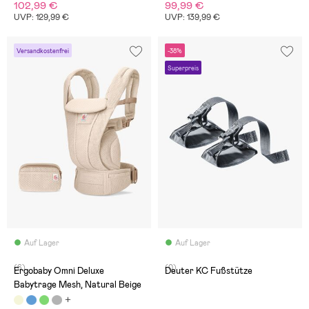
102,99 €
99,99 €
UVP: 129,99 €
UVP: 139,99 €
Versandkostenfrei
-38%
Superpreis
Auf Lager
Auf Lager
(6)
(0)
Ergobaby Omni Deluxe
Deuter KC Fußstütze
Babytrage Mesh, Natural Beige