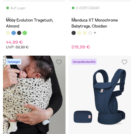
Auf Lager
8 VERFÜGBAR
(0)
(1)
Moby Evolution Tragetuch,
Manduca XT Monochrome
Almond
Babytrage, Obsidian
44,99 €
219,99 €
UVP: 69,99 €
Testsieger
Versandkostenfrei