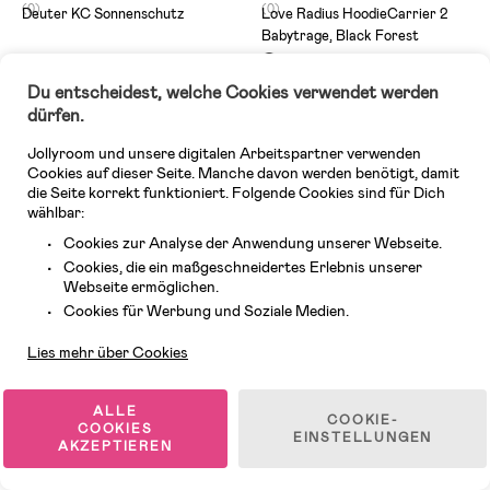
(0)
(0)
Deuter KC Sonnenschutz
Love Radius HoodieCarrier 2
Babytrage, Black Forest
Du entscheidest, welche Cookies verwendet werden
129,99 €
33,99 €
UVP: 154,99 €
dürfen.
Jollyroom und unsere digitalen Arbeitspartner verwenden
Superpreis
Versandkostenfrei
Cookies auf dieser Seite. Manche davon werden benötigt, damit
die Seite korrekt funktioniert. Folgende Cookies sind für Dich
Kaufe 2, erhalte 20%*
wählbar:
Cookies zur Analyse der Anwendung unserer Webseite.
Cookies, die ein maßgeschneidertes Erlebnis unserer
Webseite ermöglichen.
Kundendienst
Cookies für Werbung und Soziale Medien.
Lies mehr über Cookies
ALLE
COOKIE-
COOKIES
EINSTELLUNGEN
AKZEPTIEREN
Auf Lager
7 VERFÜGBAR