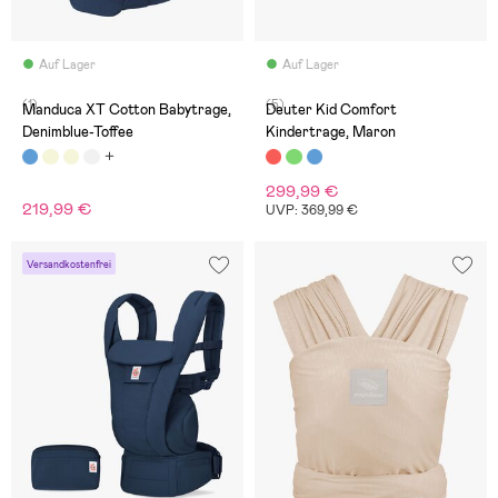
Auf Lager
Auf Lager
(1)
(5)
Manduca XT Cotton Babytrage,
Deuter Kid Comfort
Denimblue-Toffee
Kindertrage, Maron
299,99 €
219,99 €
UVP: 369,99 €
Versandkostenfrei