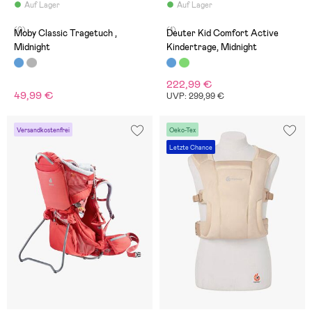
Auf Lager
Auf Lager
(0)
(1)
Moby Classic Tragetuch ,
Deuter Kid Comfort Active
Midnight
Kindertrage, Midnight
222,99 €
49,99 €
UVP: 299,99 €
Versandkostenfrei
Oeko-Tex
Letzte Chance