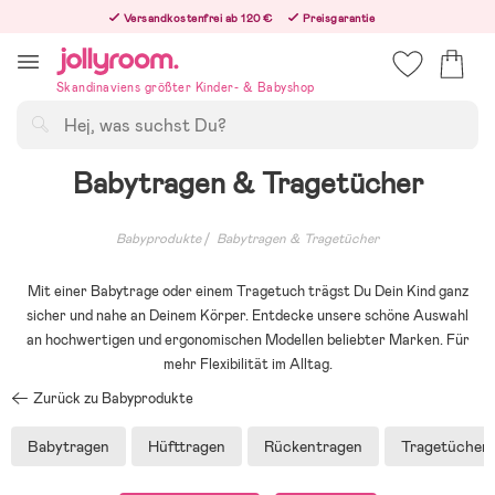
Hoppa
Versandkostenfrei ab 120 €
Preisgarantie
till
Freiwilliges 365-Tage-Rückgaberecht
innehållet
Bestellungen, die nach 12:00 Uhr eingehen, werden am nächsten Werktag versandt!
Skandinaviens größter Kinder- & Babyshop
Suchen
Babytragen & Tragetücher
Babyprodukte
Babytragen & Tragetücher
Mit einer Babytrage oder einem Tragetuch trägst Du Dein Kind ganz
sicher und nahe an Deinem Körper. Entdecke unsere schöne Auswahl
an hochwertigen und ergonomischen Modellen beliebter Marken. Für
mehr Flexibilität im Alltag.
Zurück zu Babyprodukte
Babytragen
Hüfttragen
Rückentragen
Tragetücher