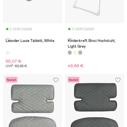
2 VERFÜGBAR
3 VERFÜGBAR
(0)
(0)
Leander Louie Tablett, White
Kinderkraft Binci Hochstuhl,
Light Grey
55,07 €
49,99 €
UVP: 69,99 €
Neuheit
Neuheit