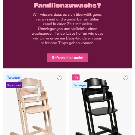
Testsieger
-11%
Superpreis
Testsieger