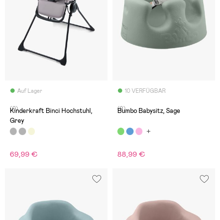
Auf Lager
10 VERFÜGBAR
(0)
(9)
Kinderkraft Binci Hochstuhl,
Bumbo Babysitz, Sage
Grey
69,99 €
88,99 €