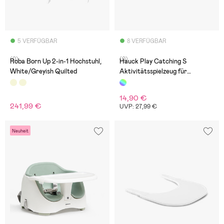
5 VERFÜGBAR
8 VERFÜGBAR
(0)
(0)
Roba Born Up 2-in-1 Hochstuhl,
Hauck Play Catching S
White/Greyish Quilted
Aktivitätsspielzeug für
Spieltablett
14,90 €
241,99 €
UVP: 27,99 €
Neuheit