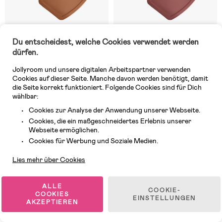
Du entscheidest, welche Cookies verwendet werden
dürfen.
4 VERFÜGBAR
5 VERFÜGBAR
Jollyroom und unsere digitalen Arbeitspartner verwenden
(0)
(0)
Cookies auf dieser Seite. Manche davon werden benötigt, damit
BabyDan Danstolen Tablett,
BabyDan Danstolen Tablett,
die Seite korrekt funktioniert. Folgende Cookies sind für Dich
Mocca
Warm Rose
wählbar:
Cookies zur Analyse der Anwendung unserer Webseite.
26,24 €
Cookies, die ein maßgeschneidertes Erlebnis unserer
46,99 €
UVP: 46,99 €
Webseite ermöglichen.
Kundendienst
Cookies für Werbung und Soziale Medien.
-10%
Lies mehr über Cookies
Versandkostenfrei
ALLE
COOKIE-
COOKIES
EINSTELLUNGEN
AKZEPTIEREN