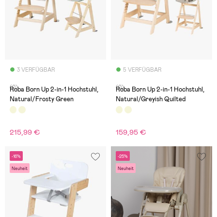
3 VERFÜGBAR
5 VERFÜGBAR
(0)
(0)
Roba Born Up 2-in-1 Hochstuhl,
Roba Born Up 2-in-1 Hochstuhl,
Natural/Frosty Green
Natural/Greyish Quilted
215,99 €
159,95 €
-16%
-25%
Neuheit
Neuheit