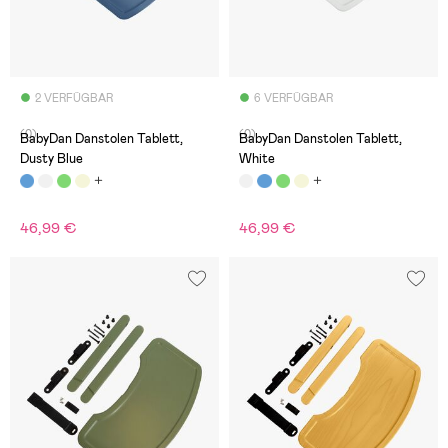
2 VERFÜGBAR
6 VERFÜGBAR
(0)
(0)
BabyDan Danstolen Tablett,
BabyDan Danstolen Tablett,
Dusty Blue
White
46,99 €
46,99 €