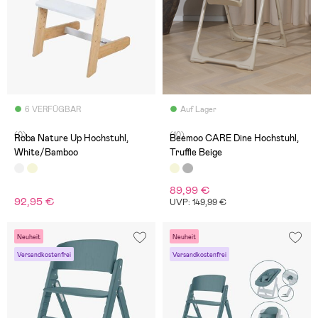
6 VERFÜGBAR
Auf Lager
(0)
(10)
Roba Nature Up Hochstuhl,
Beemoo CARE Dine Hochstuhl,
White/Bamboo
Truffle Beige
89,99 €
92,95 €
UVP: 149,99 €
Neuheit
Neuheit
Versandkostenfrei
Versandkostenfrei