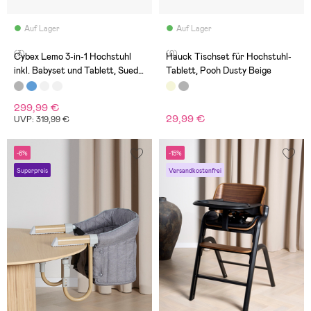
Auf Lager
Auf Lager
(3)
(0)
Cybex Lemo 3-in-1 Hochstuhl
Hauck Tischset für Hochstuhl-
inkl. Babyset und Tablett, Suede
Tablett, Pooh Dusty Beige
Grey
299,99 €
29,99 €
UVP: 319,99 €
-6%
-15%
Superpreis
Versandkostenfrei