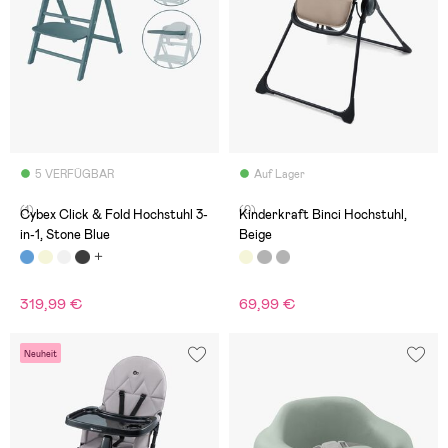
5 VERFÜGBAR
Auf Lager
(1)
(0)
Cybex Click & Fold Hochstuhl 3-
Kinderkraft Binci Hochstuhl,
in-1, Stone Blue
Beige
319,99 €
69,99 €
Neuheit