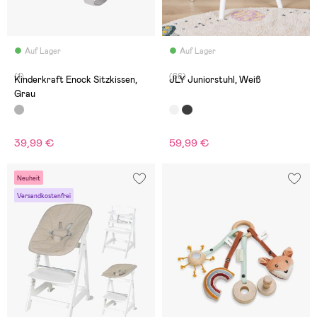
Auf Lager
Auf Lager
(1)
(66)
Kinderkraft Enock Sitzkissen,
JLY Juniorstuhl, Weiß
Grau
39,99 €
59,99 €
Neuheit
Versandkostenfrei