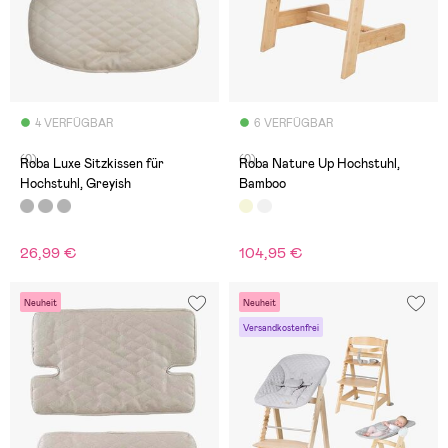
4 VERFÜGBAR
6 VERFÜGBAR
(0)
(0)
Roba Luxe Sitzkissen für
Roba Nature Up Hochstuhl,
Hochstuhl, Greyish
Bamboo
26,99 €
104,95 €
Neuheit
Neuheit
Versandkostenfrei