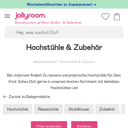
Hoppa
Wochenendfavoriten zu Superpreisen! →
till
innehållet
Skandinaviens größter Kinder- & Babyshop
Suchen
Hochstühle & Zubehör
Babyprodukte
Hochstühle & Zubehör
Bei Jollyroom findest Du clevere und praktische Hochstühle für Dein
Kind. Schau Dich gerne in unserem breiten Sortiment mit beliebten
Hochstühlen um!
Zurück zu Babyprodukte
Hochstühle
Reisestühle
Stuhlkissen
Zubehör
Z
Filter anwenden
Sortieren