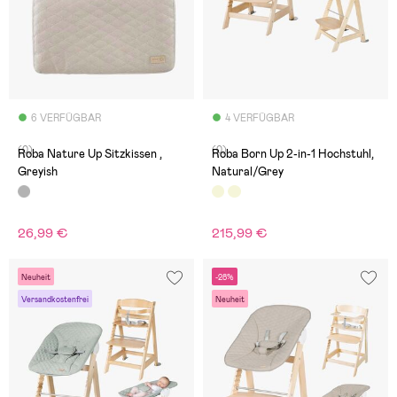
6 VERFÜGBAR
4 VERFÜGBAR
(0)
(0)
Roba Nature Up Sitzkissen ,
Roba Born Up 2-in-1 Hochstuhl,
Greyish
Natural/Grey
26,99 €
215,99 €
Neuheit
-28%
Versandkostenfrei
Neuheit