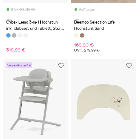
6 VERFÜGBAR
Auf Lager
(3)
(6)
Cybex Lemo 3-in-1 Hochstuhl
Beemoo Selection Life
inkl. Babyset und Tablett, Stone
Hochstuhl, Sand
Blue
169,90 €
319,99 €
UVP: 279,99 €
Versandkostenfrei