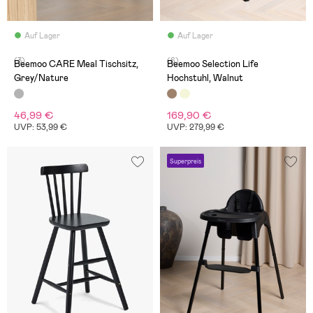
Auf Lager
Auf Lager
(3)
(6)
Beemoo CARE Meal Tischsitz,
Beemoo Selection Life
Grey/Nature
Hochstuhl, Walnut
46,99 €
169,90 €
UVP: 53,99 €
UVP: 279,99 €
Superpreis