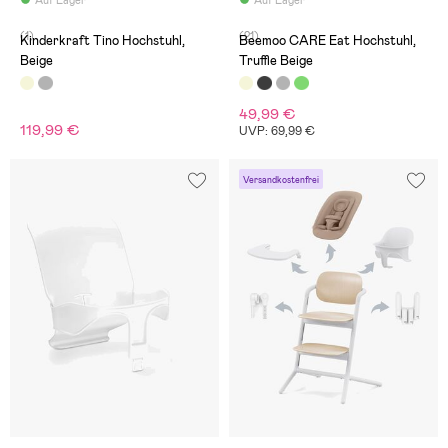
Auf Lager
Auf Lager
(1)
(21)
Kinderkraft Tino Hochstuhl,
Beemoo CARE Eat Hochstuhl,
Beige
Truffle Beige
49,99 €
119,99 €
UVP: 69,99 €
Versandkostenfrei