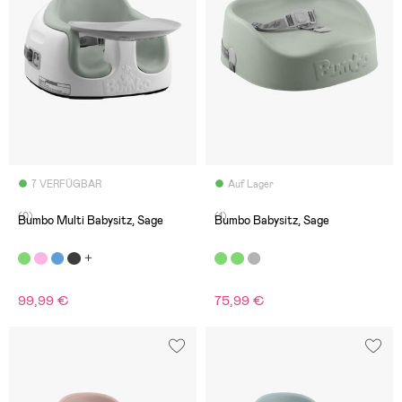
7 VERFÜGBAR
Auf Lager
(0)
(1)
Bumbo Multi Babysitz, Sage
Bumbo Babysitz, Sage
99,99 €
75,99 €