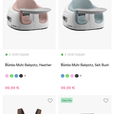
6 VERFÜGBAR
6 VERFÜGBAR
(0)
(0)
Bumbo Multi Babysitz, Heather
Bumbo Multi Babysitz, Salt Bush
99,99 €
99,99 €
Oeko-Tex