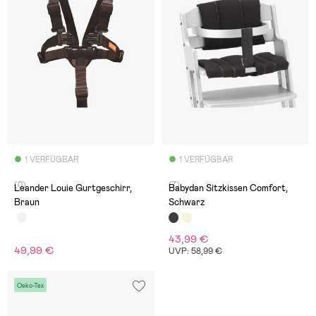
1 VERFÜGBAR
1 VERFÜGBAR
(0)
(7)
Leander Louie Gurtgeschirr,
Babydan Sitzkissen Comfort,
Braun
Schwarz
43,99 €
49,99 €
UVP: 58,99 €
Oeko-Tex