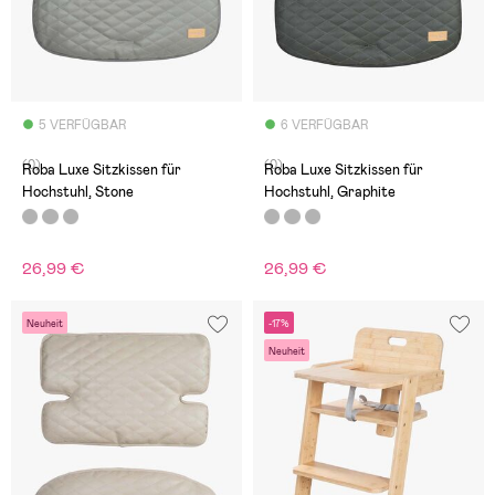
5 VERFÜGBAR
6 VERFÜGBAR
(0)
(0)
Roba Luxe Sitzkissen für
Roba Luxe Sitzkissen für
Hochstuhl, Stone
Hochstuhl, Graphite
26,99 €
26,99 €
Neuheit
-17%
Neuheit