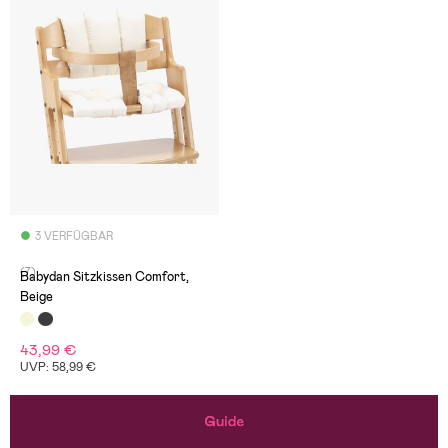
3 VERFÜGBAR
(7)
Babydan Sitzkissen Comfort,
Beige
43,99 €
UVP: 58,99 €