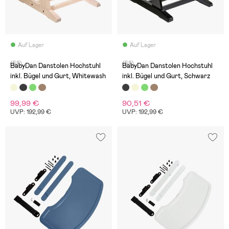
Auf Lager
Auf Lager
(58)
(58)
BabyDan Danstolen Hochstuhl
BabyDan Danstolen Hochstuhl
inkl. Bügel und Gurt, Whitewash
inkl. Bügel und Gurt, Schwarz
99,99 €
90,51 €
UVP: 192,99 €
UVP: 192,99 €