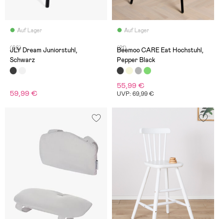
Auf Lager
Auf Lager
(66)
(21)
JLY Dream Juniorstuhl,
Beemoo CARE Eat Hochstuhl,
Schwarz
Pepper Black
55,99 €
59,99 €
UVP: 69,99 €