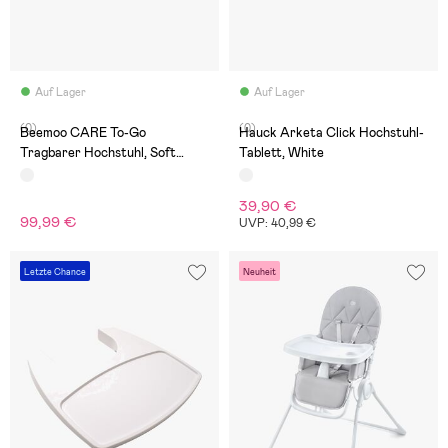
Auf Lager
Auf Lager
(0)
(0)
Beemoo CARE To-Go
Hauck Arketa Click Hochstuhl-
Tragbarer Hochstuhl, Soft
Tablett, White
Green
39,90 €
99,99 €
UVP: 40,99 €
Letzte Chance
Neuheit