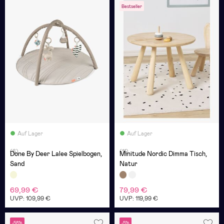
Bestseller
Auf Lager
Auf Lager
(6)
(11)
Done By Deer Lalee Spielbogen,
Minitude Nordic Dimma Tisch,
Sand
Natur
69,99 €
79,99 €
UVP: 109,99 €
UVP: 119,99 €
-58%
-5%