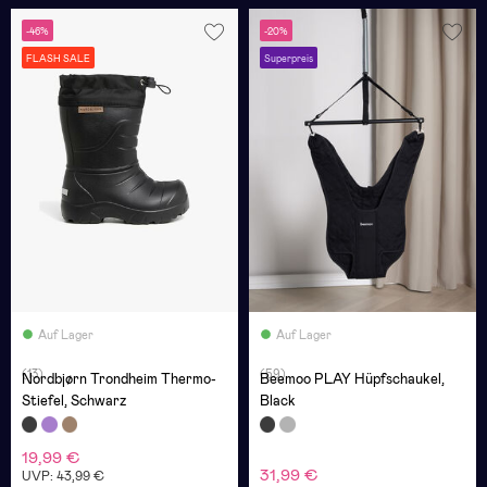
-46%
-20%
FLASH SALE
Superpreis
Auf Lager
Auf Lager
(13)
(59)
Nordbjørn Trondheim Thermo-
Beemoo PLAY Hüpfschaukel,
Stiefel, Schwarz
Black
19,99 €
31,99 €
UVP: 43,99 €