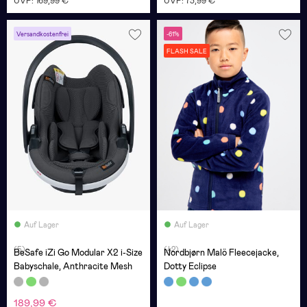
UVP: 169,99 €
UVP: 73,99 €
Versandkostenfrei
-61%
FLASH SALE
Auf Lager
Auf Lager
(5)
(42)
BeSafe iZi Go Modular X2 i-Size
Nordbjørn Malö Fleecejacke,
Babyschale, Anthracite Mesh
Dotty Eclipse
189,99 €