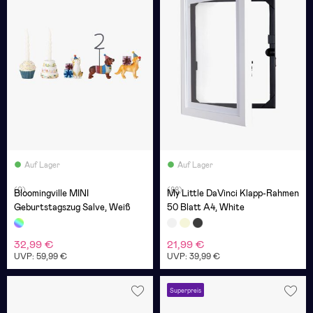
Auf Lager
Auf Lager
(0)
(88)
Bloomingville MINI
My Little DaVinci Klapp-Rahmen
Geburtstagszug Salve, Weiß
50 Blatt A4, White
32,99 €
21,99 €
UVP: 59,99 €
UVP: 39,99 €
Superpreis