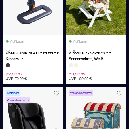
Auf Lager
Auf Lager
(4)
(143)
KneeGuardKids 4 Füßstütze für
Woodlii Picknicktisch mit
Kindersitz
Sonnenschirm, Weiß
62,99 €
39,99 €
UVP: 79,99 €
UVP: 109,99 €
Testsieger
Versandkostenfrei
Versandkostenfrei