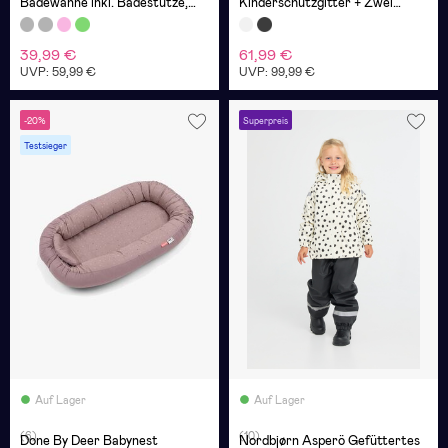
Badewanne inkl. Badestütze,
Kinderschutzgitter + Zwei
White/Grey
Verlängerungen, Weiß
39,99 €
61,99 €
UVP: 59,99 €
UVP: 99,99 €
-20%
Superpreis
Testsieger
Auf Lager
Auf Lager
(6)
(10)
Done By Deer Babynest
Nordbjørn Asperö Gefüttertes