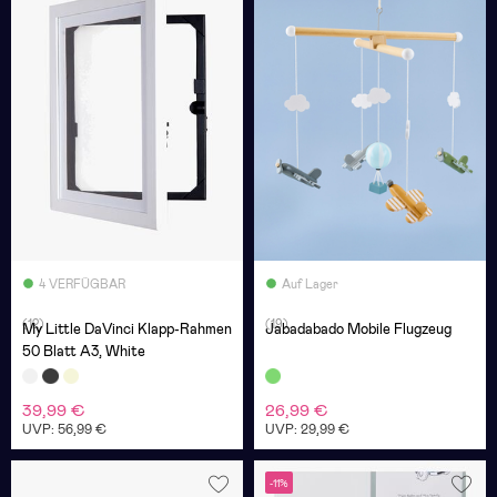
4 VERFÜGBAR
Auf Lager
(12)
(19)
My Little DaVinci Klapp-Rahmen
Jabadabado Mobile Flugzeug
50 Blatt A3, White
39,99 €
26,99 €
UVP: 56,99 €
UVP: 29,99 €
-11%