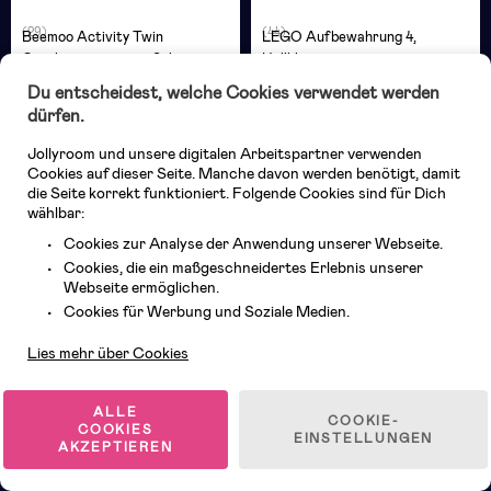
(29)
(44)
Beemoo Activity Twin
LEGO Aufbewahrung 4,
Geschwisterwagen, Schwarz
Hellblau
Du entscheidest, welche Cookies verwendet werden
dürfen.
22,99 €
349,99 €
(
Mitgl.
329,99 €
)
UVP: 29,99 €
Jollyroom und unsere digitalen Arbeitspartner verwenden
Cookies auf dieser Seite. Manche davon werden benötigt, damit
die Seite korrekt funktioniert. Folgende Cookies sind für Dich
1
/
39
wählbar:
Cookies zur Analyse der Anwendung unserer Webseite.
Cookies, die ein maßgeschneidertes Erlebnis unserer
Webseite ermöglichen.
Kundendienst
Cookies für Werbung und Soziale Medien.
Stöbere durch tausende Produkte zu verrückt niedrigen
Preisen! Während unserer Black Week erforschen wir die
Lies mehr über Cookies
tollsten Produkte dieser Galaxie zu Raketenpreisen, damit
Du alles findest, was Du für Deine Familie brauchst.
Entdecke spannende Adventskalender, Spielzeug für jedes
ALLE
COOKIE-
COOKIES
Alter, zeitlose Einrichtung, Bestseller- und Testsieger-
EINSTELLUNGEN
AKZEPTIEREN
Kinderwagen und noch viel mehr
.