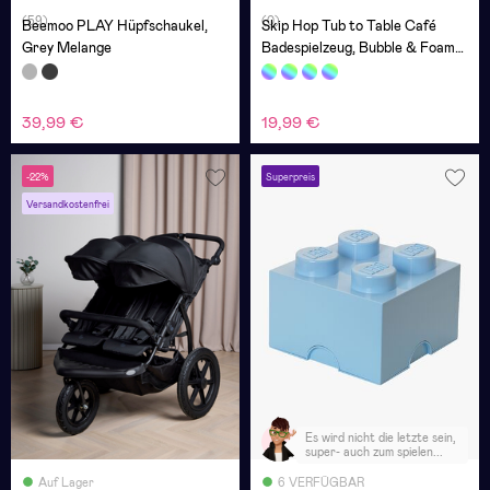
(59)
(0)
Beemoo PLAY Hüpfschaukel,
Skip Hop Tub to Table Café
Grey Melange
Badespielzeug, Bubble & Foam
Set
39,99 €
19,99 €
-22%
Superpreis
Versandkostenfrei
Es wird nicht die letzte sein,
super- auch zum spielen...
Auf Lager
6 VERFÜGBAR