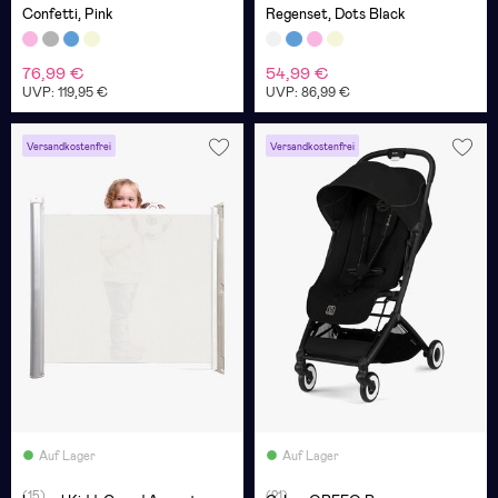
Confetti, Pink
Regenset, Dots Black
76,99 €
54,99 €
UVP: 119,95 €
UVP: 86,99 €
Versandkostenfrei
Versandkostenfrei
Auf Lager
Auf Lager
(15)
(21)