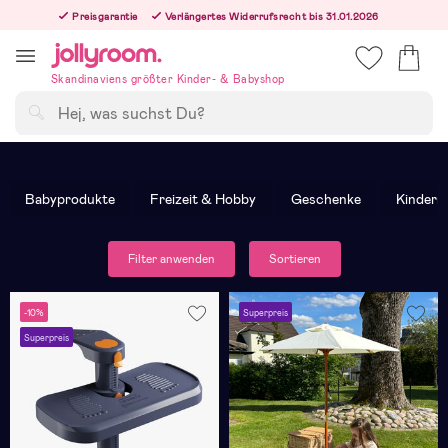
Hoppa
Preisgarantie
Verlängertes Widerrufsrecht bis 31.01.2026
till
Versandkostenfrei ab 120 €
innehållet
Skandinaviens größter Kinder- & Babyshop
Suchen
Babyprodukte
Freizeit & Hobby
Geschenke
Kinder
Filter anwenden
Sortieren
-10%
Superpreis
Superpreis