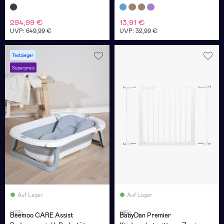
294,99 €
13,91 €
UVP: 649,99 €
UVP: 32,99 €
Testsieger
Superpreis
Auf Lager
Auf Lager
(123)
(85)
Beemoo CARE Assist
BabyDan Premier