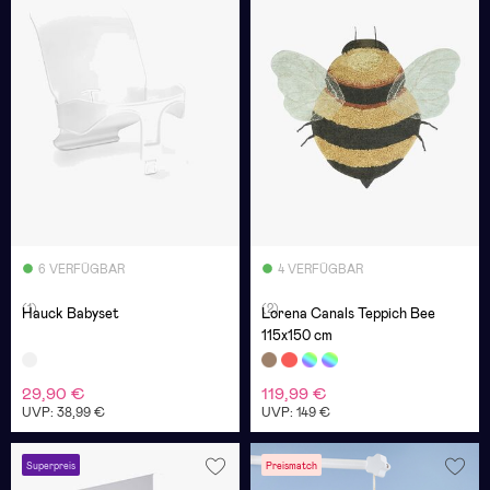
6 VERFÜGBAR
4 VERFÜGBAR
(1)
(2)
Hauck Babyset
Lorena Canals Teppich Bee
115x150 cm
29,90 €
119,99 €
UVP: 38,99 €
UVP: 149 €
Superpreis
Preismatch