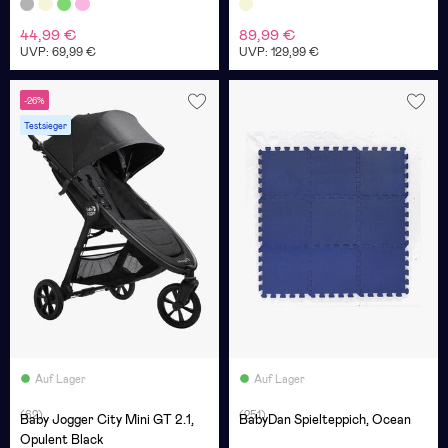
Duschkanne, Deep Grey
44,99 €
89,99 €
UVP: 69,99 €
UVP: 129,99 €
-26%
Testsieger
Auf Lager
Auf Lager
(62)
(251)
Baby Jogger City Mini GT 2.1,
BabyDan Spielteppich, Ocean
Opulent Black