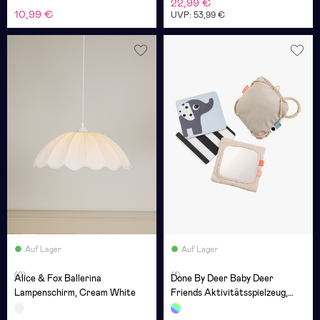
22,99 €
10,99 €
UVP: 53,99 €
Auf Lager
Auf Lager
(0)
(1)
Alice & Fox Ballerina
Done By Deer Baby Deer
Lampenschirm, Cream White
Friends Aktivitätsspielzeug,
Sand