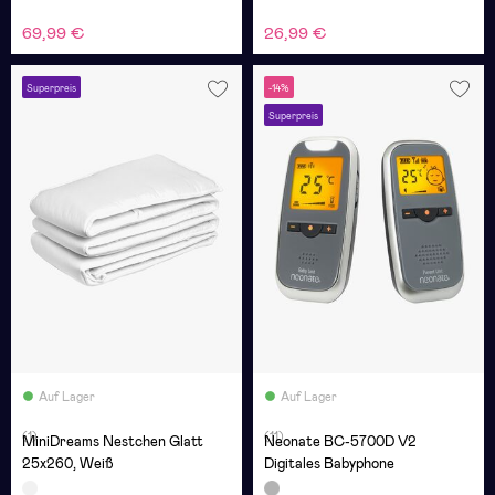
69,99 €
26,99 €
Superpreis
-14%
Superpreis
Auf Lager
Auf Lager
(1)
(11)
MiniDreams Nestchen Glatt
Neonate BC-5700D V2
25x260, Weiß
Digitales Babyphone