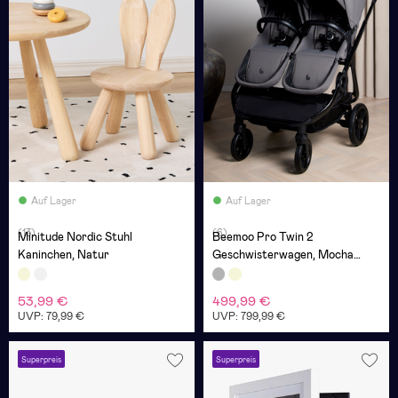
Auf Lager
Auf Lager
(13)
(6)
Minitude Nordic Stuhl
Beemoo Pro Twin 2
Kaninchen, Natur
Geschwisterwagen, Mocha
Grey
53,99 €
499,99 €
UVP: 79,99 €
UVP: 799,99 €
Superpreis
Superpreis