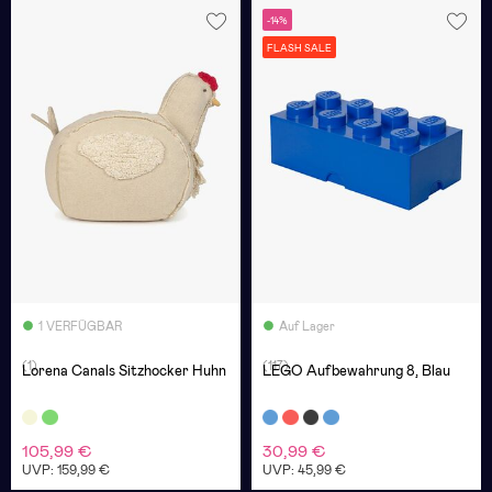
-14%
FLASH SALE
1 VERFÜGBAR
Auf Lager
(1)
(117)
Lorena Canals Sitzhocker Huhn
LEGO Aufbewahrung 8, Blau
105,99 €
30,99 €
UVP: 159,99 €
UVP: 45,99 €