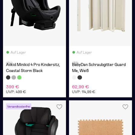
Auf Lager
Auf Lager
(24)
(32)
Axkid Minikid 4 Pro Kindersitz,
BabyDan Schraubgitter Guard
Coastal Storm Black
Me, Weiß
399 €
62,99 €
UVP: 499 €
UVP: 114,99 €
Versandkostenfrei