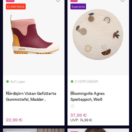
FLASH SALE
Superpreis
Auf Lager
2 VERFÜGBAR
(6)
(1)
Nordbjörn Viskan Gefütterte
Bloomingville Agnes
Gummistiefel, Madder
Spielteppich, Weiß
Brown/Rose Dawn/Inca Gold
37,99 €
22,99 €
UVP: 74,99 €