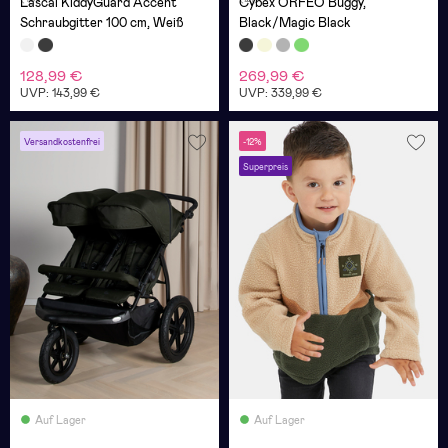
Lascal KiddyGuard Accent
Cybex ORFEO Buggy,
Schraubgitter 100 cm, Weiß
Black/Magic Black
128,99 €
269,99 €
UVP: 143,99 €
UVP: 339,99 €
Versandkostenfrei
-12%
Superpreis
Auf Lager
Auf Lager