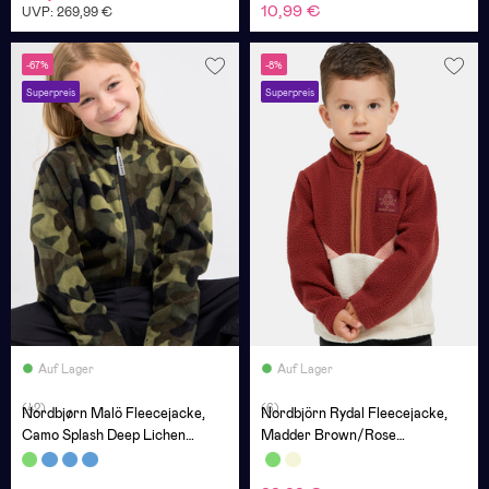
10,99 €
UVP: 269,99 €
-67%
-8%
Superpreis
Superpreis
Auf Lager
Auf Lager
(42)
(6)
Nordbjørn Malö Fleecejacke,
Nordbjörn Rydal Fleecejacke,
Camo Splash Deep Lichen
Madder Brown/Rose
Green
Dawn/Oatmeal