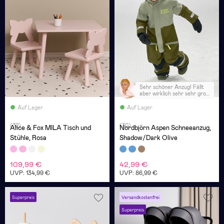
Sehr schöner Anzug! Fällt
aber wirklich sehr sehr groß
aus!
Auf Lager
Auf Lager
(32)
(30)
Alice & Fox MILA Tisch und
Nordbjörn Aspen Schneeanzug,
Stühle, Rosa
Shadow/Dark Olive
109,99 €
42,99 €
UVP: 134,99 €
UVP: 86,99 €
Superpreis
Versandkostenfrei
Superpreis