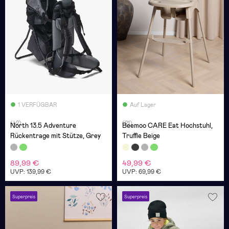
1 VERFÜGBAR
Auf Lager
(42)
(21)
North 13.5 Adventure
Beemoo CARE Eat Hochstuhl,
Rückentrage mit Stütze, Grey
Truffle Beige
89,99 €
49,99 €
UVP: 139,99 €
UVP: 69,99 €
Superpreis
Superpreis