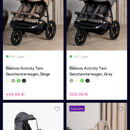
Auf Lager
Auf Lager
(29)
(29)
Beemoo Activity Twin
Beemoo Activity Twin
Geschwisterwagen, Beige
Geschwisterwagen, Grey
449,99 €
329,99 €
Superpreis