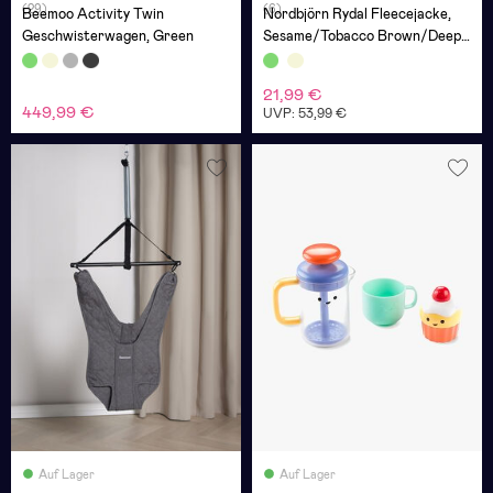
(29)
(6)
Beemoo Activity Twin
Nordbjörn Rydal Fleecejacke,
Geschwisterwagen, Green
Sesame/Tobacco Brown/Deep
Depths
21,99 €
449,99 €
UVP: 53,99 €
Auf Lager
Auf Lager