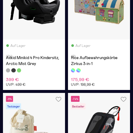
Auf Lager
Auf Lager
(24)
(2)
Axkid Minikid 4 Pro Kindersitz,
Rice Aufbewahrungskörbe
Arctic Mist Grey
Zirkus 3-in-1
399 €
175,99 €
UVP: 499 €
UVP: 198,99 €
-8%
-74%
Testsieger
Bestseller