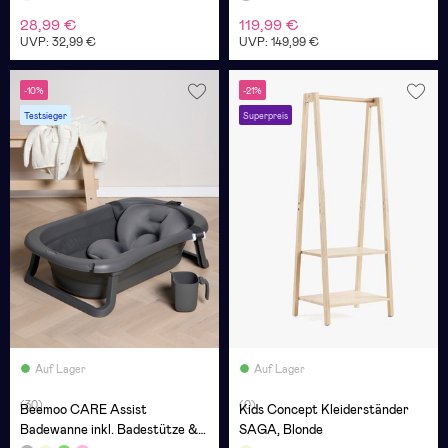
28,99 €
119,99 €
UVP: 32,99 €
UVP: 149,99 €
-10%
-21%
Testsieger
Superpreis
Auf Lager
Auf Lager
(30)
(0)
Beemoo CARE Assist
Kids Concept Kleiderständer
Badewanne inkl. Badestütze &
SAGA, Blonde