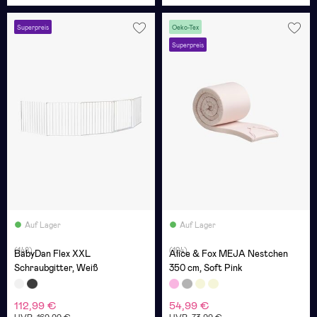
Superpreis
Oeko-Tex
Superpreis
Auf Lager
Auf Lager
(148)
(124)
BabyDan Flex XXL
Alice & Fox MEJA Nestchen
Schraubgitter, Weiß
350 cm, Soft Pink
112,99 €
54,99 €