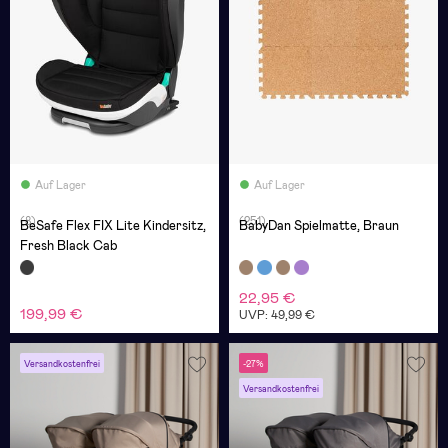
Auf Lager
Auf Lager
(8)
(251)
BeSafe Flex FIX Lite Kindersitz,
BabyDan Spielmatte, Braun
Fresh Black Cab
22,95 €
199,99 €
UVP: 49,99 €
Versandkostenfrei
-27%
Versandkostenfrei