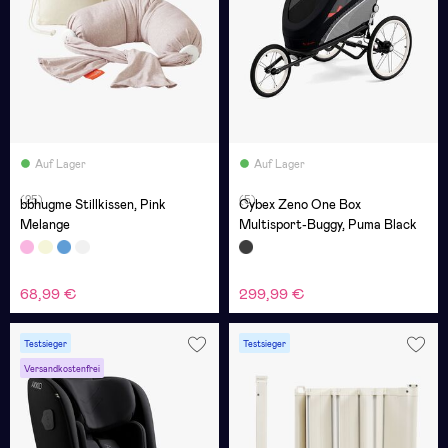
Auf Lager
Auf Lager
(25)
(5)
bbhugme Stillkissen, Pink
Cybex Zeno One Box
Melange
Multisport-Buggy, Puma Black
68,99 €
299,99 €
Testsieger
Testsieger
Versandkostenfrei