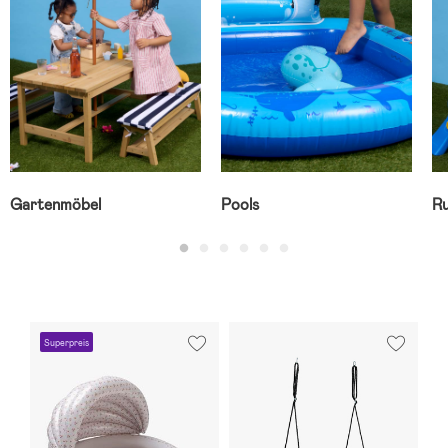
Gartenmöbel
Pools
R
Superpreis
S