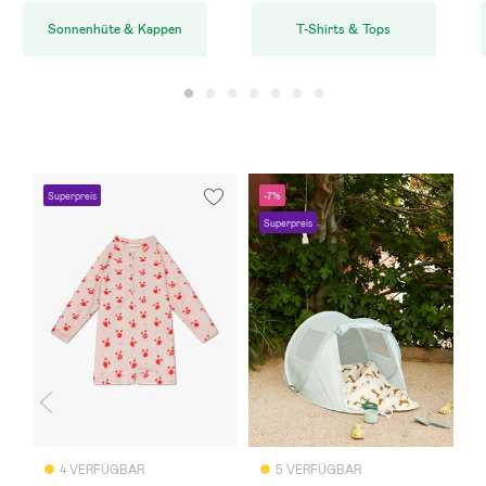
Sonnenhüte & Kappen
T-Shirts & Tops
Superpreis
-7%
S
Superpreis
4 VERFÜGBAR
5 VERFÜGBAR