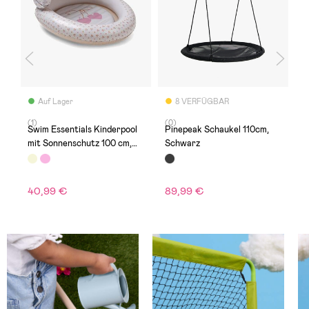
Auf Lager
8 VERFÜGBAR
(1)
(0)
(
er
Swim Essentials Kinderpool
Pinepeak Schaukel 110cm,
B
mit Sonnenschutz 100 cm,
Schwarz
Cozy Hearts
1
40,99 €
89,99 €
U