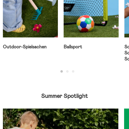
Outdoor-Spielsachen
Ballsport
Sc
Sc
S
Summer Spotlight