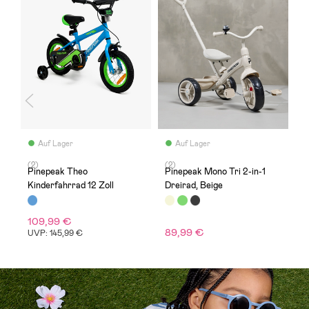
Auf Lager
Auf Lager
(2)
(2)
(
Pinepeak Theo
Pinepeak Mono Tri 2-in-1
V
Kinderfahrrad 12 Zoll
Dreirad, Beige
Z
109,99 €
1
89,99 €
UVP: 145,99 €
U