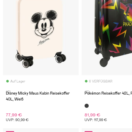
Auf Lager
6 VERFÜGBAR
(0)
(0)
Disney Micky Maus Kabin Reisekoffer
Pokémon Reisekoffer 42L, 
40L, Weiß
77,99 €
81,99 €
UVP: 90,99 €
UVP: 117,99 €