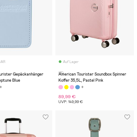
BAR
Auf Lager
(9)
urister Gepäckanhänger
American Tourister Soundbox Spinner
eptune Blue
Koffer 35,5L, Pastel Pink
89,99 €
UVP: 149,99 €