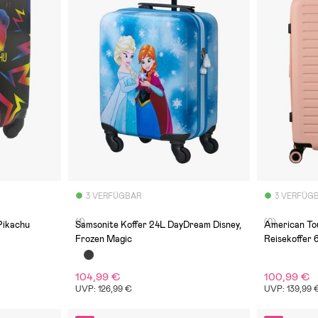
3 VERFÜGBAR
3 VERFÜG
(1)
(0)
Pikachu
Samsonite Koffer 24L DayDream Disney,
American Tou
Frozen Magic
Reisekoffer 
104,99 €
100,99 €
UVP: 126,99 €
UVP: 139,99 