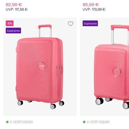
82,99 €
95,99 €
UVP: 117,99 €
UVP: 179,99 €
-12%
Superpreis
Superpreis
9 VERFÜGBAR
8 VERFÜGBAR