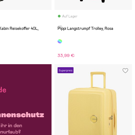
Auf Lager
(2)
abin Reisekoffer 40L,
Pippi Langstrumpf Trolley, Rosa
33,99 €
Superpreis