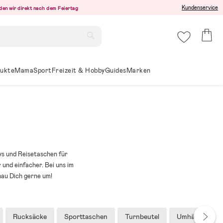
Kundenservice
den wir direkt nach dem Feiertag
ukte
Mama
Sport
Freizeit & Hobby
Guides
Marken
eys und Reisetaschen für
 und einfacher. Bei uns im
hau Dich gerne um!
Rucksäcke
Sporttaschen
Turnbeutel
Umhängetasc