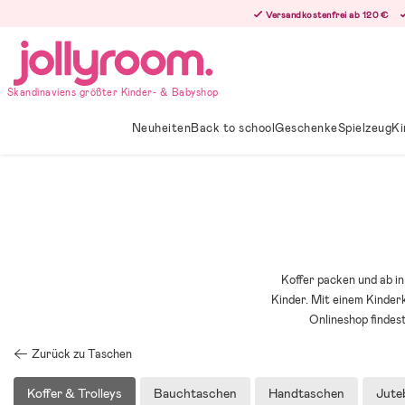
Hoppa
Versandkostenfrei ab 120 €
till
innehållet
Skandinaviens größter Kinder- & Babyshop
Neuheiten
Back to school
Geschenke
Spielzeug
Ki
Koffer packen und ab in
Kinder. Mit einem Kinderk
Onlineshop findes
Zurück zu Taschen
Koffer & Trolleys
Bauchtaschen
Handtaschen
Jute