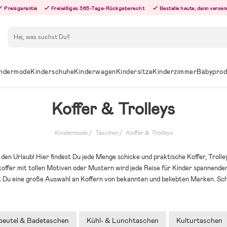
Preisgarantie
Freiwilliges 365-Tage-Rückgaberecht
Bestelle heute, dann versen
Suchen
ndermode
Kinderschuhe
Kinderwagen
Kindersitze
Kinderzimmer
Babyprod
Koffer & Trolleys
Kindermode
Taschen
Koffer & Trolleys
 den Urlaub! Hier findest Du jede Menge schicke und praktische Koffer, Troll
offer mit tollen Motiven oder Mustern wird jede Reise für Kinder spannender
t Du eine große Auswahl an Koffern von bekannten und beliebten Marken. Sc
beutel & Badetaschen
Kühl- & Lunchtaschen
Kulturtaschen