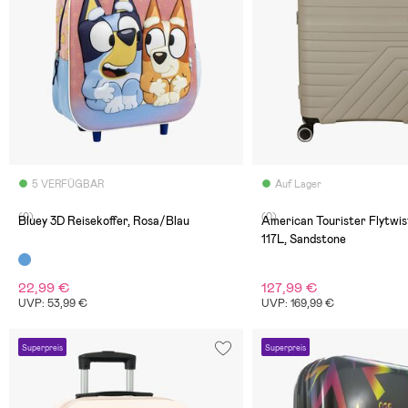
5 VERFÜGBAR
Auf Lager
(0)
(0)
Bluey 3D Reisekoffer, Rosa/Blau
American Tourister Flytwist
117L, Sandstone
22,99 €
127,99 €
UVP: 53,99 €
UVP: 169,99 €
Superpreis
Superpreis