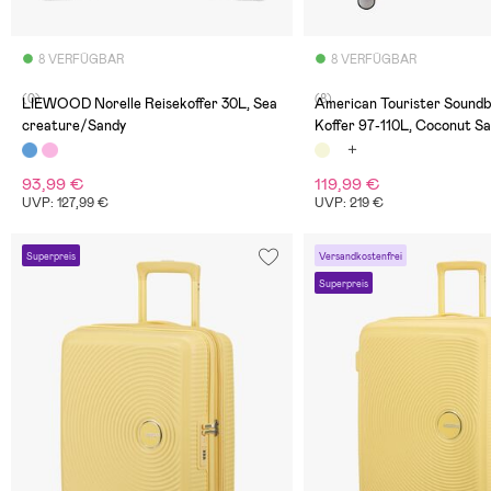
8 VERFÜGBAR
8 VERFÜGBAR
(0)
(8)
LIEWOOD Norelle Reisekoffer 30L, Sea
American Tourister Soundb
creature/Sandy
Koffer 97-110L, Coconut S
93,99 €
119,99 €
UVP: 127,99 €
UVP: 219 €
Superpreis
Versandkostenfrei
Superpreis