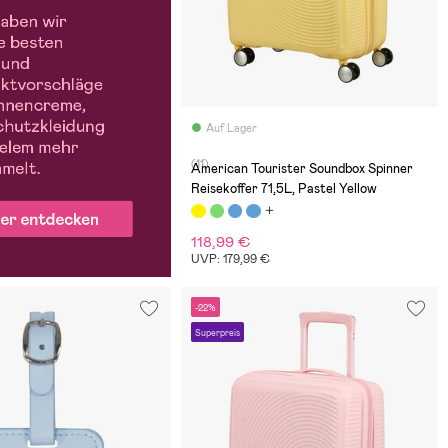
Auf Lager
(11)
American Tourister Soundbox Spinner
Reisekoffer 71,5L, Pastel Yellow
118,99 €
UVP: 179,99 €
-22%
Superpreis