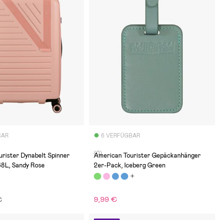
BAR
6 VERFÜGBAR
(0)
rister Dynabelt Spinner
American Tourister Gepäckanhänger
68L, Sandy Rose
2er-Pack, Iceberg Green
9,99 €
€