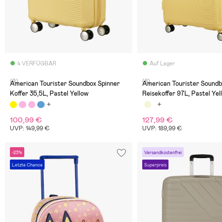
4 VERFÜGBAR
Auf Lager
(9)
(8)
American Tourister Soundbox Spinner
American Tourister Soundb
Koffer 35,5L, Pastel Yellow
Reisekoffer 97L, Pastel Yel
100,99 €
127,99 €
UVP: 149,99 €
UVP: 189,99 €
-23%
Versandkostenfrei
Letzte Chance
Superpreis