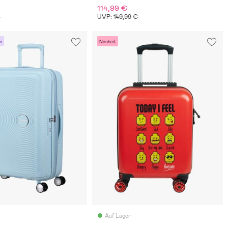
114,99 €
€
UVP: 149,99 €
i
Neuheit
Auf Lager