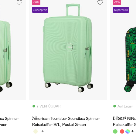
-16%
-12%
Superpreis
Superpreis
7 VERFÜGBAR
Auf Lager
(8)
(0)
ox Spinner
American Tourister Soundbox Spinner
LEGO® NIN
reen
Reisekoffer 97L, Pastel Green
Reisekoffer 