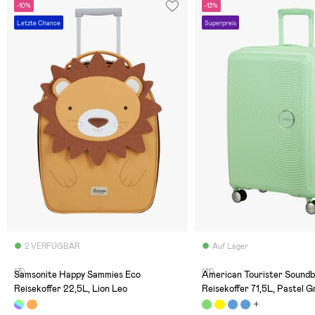
-10%
-13%
Letzte Chance
Superpreis
2 VERFÜGBAR
Auf Lager
(3)
(11)
Samsonite Happy Sammies Eco
American Tourister Soundb
Reisekoffer 22,5L, Lion Leo
Reisekoffer 71,5L, Pastel G