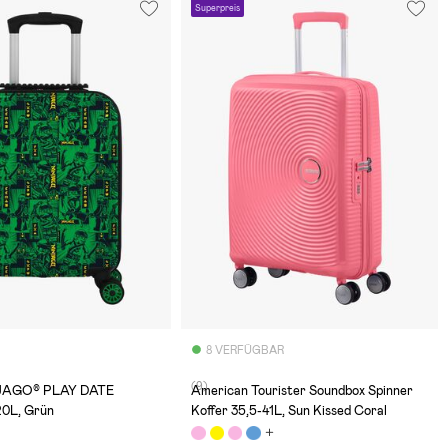
Superpreis
8 VERFÜGBAR
(9)
JAGO® PLAY DATE
American Tourister Soundbox Spinner
20L, Grün
Koffer 35,5-41L, Sun Kissed Coral