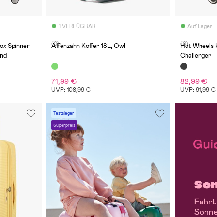
1 VERFÜGBAR
Auf Lager
(0)
(0)
ox Spinner
Affenzahn Koffer 18L, Owl
Hot Wheels K
and
Challenger
71,99 €
82,99 €
UVP: 108,99 €
UVP: 91,99 €
Testsieger
Superpreis