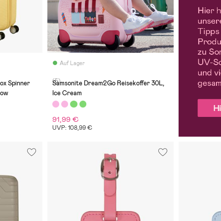
Auf Lager
(5)
ox Spinner
Samsonite Dream2Go Reisekoffer 30L,
low
Ice Cream
91,99 €
UVP: 108,99 €