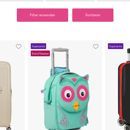
Filter anwenden
Sortieren
Superpreis
Superpreis
End of Season