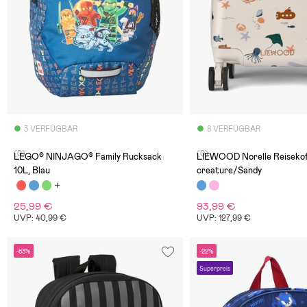
3 VERFÜGBAR
8 VERFÜGBAR
(0)
(0)
LEGO® NINJAGO® Family Rucksack
LIEWOOD Norelle Reisekof
10L, Blau
creature/Sandy
25,99 €
93,99 €
UVP: 40,99 €
UVP: 127,99 €
-63%
-22%
Superpreis