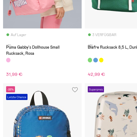
Auf Lager
3 VERFÜGBAR
(0)
(0)
Puma Gabby's Dollhouse Small
Blafre Rucksack 8,5 L, Dun
Rucksack, Rosa
31,99 €
42,99 €
-26%
Superpreis
Letzte Chance