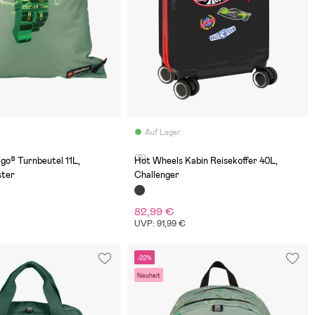
Auf Lager
(0)
go® Turnbeutel 11L,
Hot Wheels Kabin Reisekoffer 40L,
ster
Challenger
82,99 €
UVP: 91,99 €
-22%
Neuheit