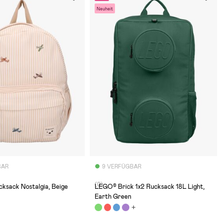
Neuheit
BAR
9 VERFÜGBAR
(0)
ksack Nostalgia, Beige
LEGO® Brick 1x2 Rucksack 18L Light,
Earth Green