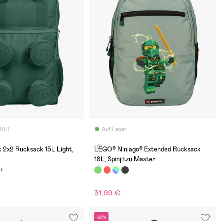
BAR
Auf Lager
(0)
 2x2 Rucksack 15L Light,
LEGO® Ninjago® Extended Rucksack
18L, Spinjitzu Master
31,99 €
-22%