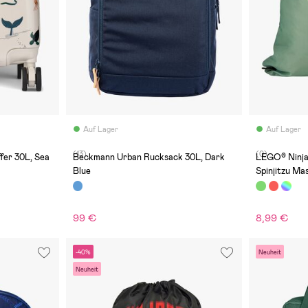
Auf Lager
Auf Lager
(13)
(0)
fer 30L, Sea
Beckmann Urban Rucksack 30L, Dark
LEGO® Ninja
Blue
Spinjitzu Ma
99 €
8,99 €
-40%
Neuheit
Neuheit