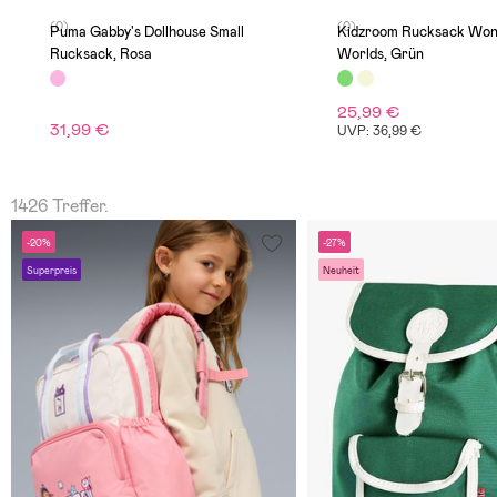
(0)
(0)
Puma Gabby's Dollhouse Small
Kidzroom Rucksack Won
Rucksack, Rosa
Worlds, Grün
25,99 €
31,99 €
UVP: 36,99 €
1426 Treffer.
-20%
-27%
Superpreis
Neuheit