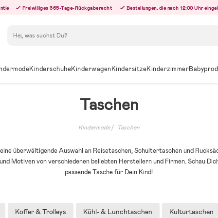
ntie
Freiwilliges 365-Tage-Rückgaberecht
Bestellungen, die nach 12:00 Uhr eing
Suchen
ndermode
Kinderschuhe
Kinderwagen
Kindersitze
Kinderzimmer
Babyprod
Taschen
Kindermode
Taschen
u eine überwältigende Auswahl an Reisetaschen, Schultertaschen und Rucksäc
nd Motiven von verschiedenen beliebten Herstellern und Firmen. Schau Dich
passende Tasche für Dein Kind!
Koffer & Trolleys
Kühl- & Lunchtaschen
Kulturtaschen