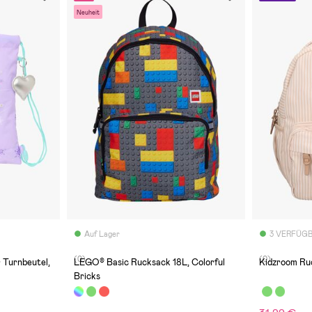
Neuheit
Auf Lager
3 VERFÜG
(0)
(0)
r Turnbeutel,
LEGO® Basic Rucksack 18L, Colorful
Kidzroom Ruc
Bricks