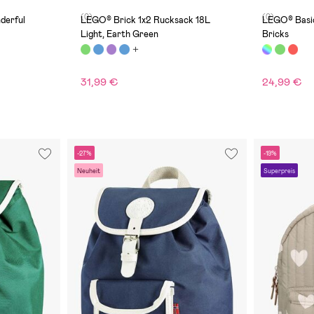
(0)
(0)
derful
LEGO® Brick 1x2 Rucksack 18L
LEGO® Basic
Light, Earth Green
Bricks
31,99 €
24,99 €
-27%
-19%
Neuheit
Superpreis