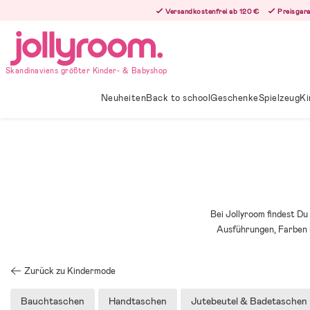
Hoppa
Versandkostenfrei ab 120 €
Preisgara
till
innehållet
Skandinaviens größter Kinder- & Babyshop
Neuheiten
Back to school
Geschenke
Spielzeug
Ki
Bei Jollyroom findest D
Ausführungen, Farben u
Zurück zu Kindermode
Bauchtaschen
Handtaschen
Jutebeutel & Badetaschen