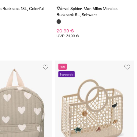
(0)
 Rucksack 18L, Colorful
Marvel Spider-Man Miles Morales
Rucksack 9L, Schwarz
20,99 €
UVP: 31,99 €
-19%
Superpreis