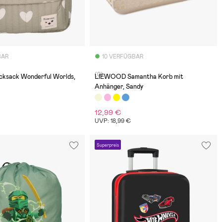
BAR
10 VERFÜGBAR
(0)
cksack Wonderful Worlds,
LIEWOOD Samantha Korb mit
Anhänger, Sandy
12,99 €
€
UVP: 18,99 €
Superpreis