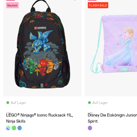
Neuheit
FLASH SALE
Auf Lager
Auf Lager
(0)
(0)
LEGO® Ninjago® Iconic Rucksack 11L,
Disney Die Eiskönigin Junio
Ninja Skills
Spirit