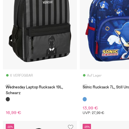
6 VERFÜGBAR
Auf Lager
(0)
(0)
Wednesday Laptop Rucksack 19L,
Sonic Rucksack 7L, Still U
Schwarz
13,99 €
16,99 €
UVP: 27,99 €
-22%
-25%