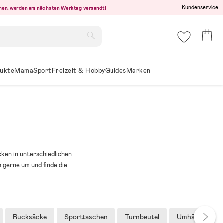
Kundenservice
ehen, werden am nächsten Werktag versandt!
ukte
Mama
Sport
Freizeit & Hobby
Guides
Marken
ken in unterschiedlichen
 gerne um und finde die
Rucksäcke
Sporttaschen
Turnbeutel
Umhängetasc