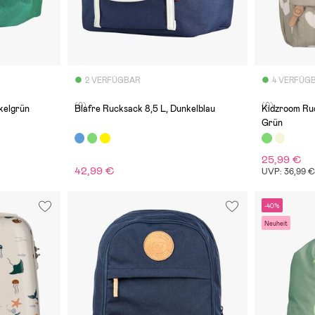
2 VERFÜGBAR
4 VERFÜG
(0)
(0)
kelgrün
Blafre Rucksack 8,5 L, Dunkelblau
Kidzroom Ru
Grün
25,99 €
42,99 €
UVP: 36,99 
-40%
Neuheit