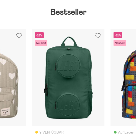
Bestseller
-22%
-22%
Neuheit
Neuheit
9 VERFÜGBAR
Auf Lager