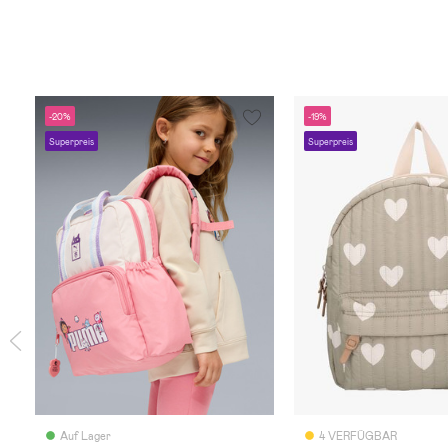
-20%
-19%
Superpreis
Superpreis
Auf Lager
4 VERFÜGBAR