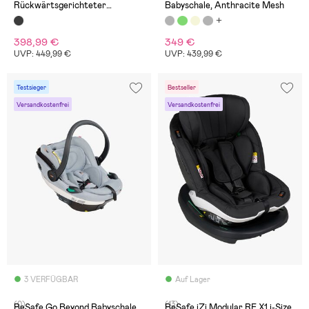
Rückwärtsgerichteter
Babyschale, Anthracite Mesh
Kindersitz, Tar
398,99 €
349 €
UVP: 449,99 €
UVP: 439,99 €
Testsieger
Bestseller
Versandkostenfrei
Versandkostenfrei
3 VERFÜGBAR
Auf Lager
(0)
(13)
BeSafe Go Beyond Babyschale,
BeSafe iZi Modular RF X1 i-Size