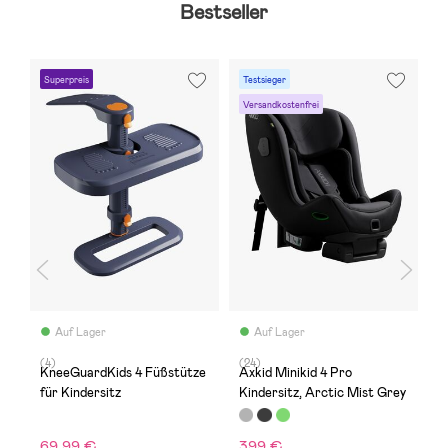
Bestseller
Superpreis
Testsieger
T
Versandkostenfrei
V
Auf Lager
Auf Lager
(4)
(24)
(
KneeGuardKids 4 Füßstütze
Axkid Minikid 4 Pro
A
für Kindersitz
Kindersitz, Arctic Mist Grey
K
B
69,99 €
399 €
3