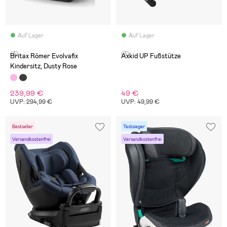
Auf Lager
Auf Lager
(3)
(3)
Britax Römer Evolvafix
Axkid UP Fußstütze
Kindersitz, Dusty Rose
239,99 €
49 €
UVP: 294,99 €
UVP: 49,99 €
Bestseller
Testsieger
Versandkostenfrei
Versandkostenfrei