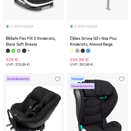
9 VERFÜGBAR
8 VERFÜGBAR
(18)
(0)
BeSafe Flex FIX 2 Kindersitz,
Cybex Sirona G3 i-Size Plus
Black Soft Breeze
Kindersitz, Almond Beige
339 €
246,99 €
UVP: 379,99 €
UVP: 361,99 €
Versandkostenfrei
Testsieger
Versandkostenfrei