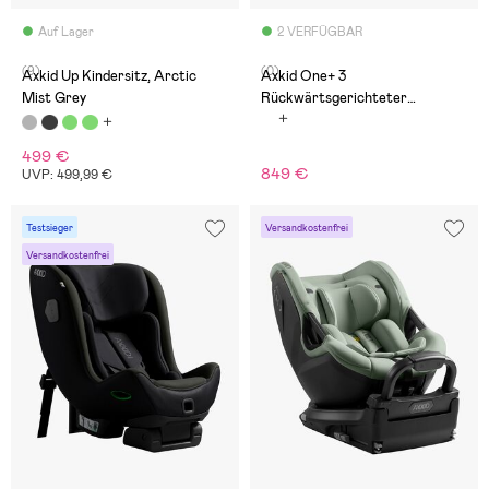
Auf Lager
2 VERFÜGBAR
(9)
(0)
Axkid Up Kindersitz, Arctic
Axkid One+ 3
Mist Grey
Rückwärtsgerichteter
Kindersitz, Arctic Mist Grey
499 €
849 €
UVP: 499,99 €
Testsieger
Versandkostenfrei
Versandkostenfrei