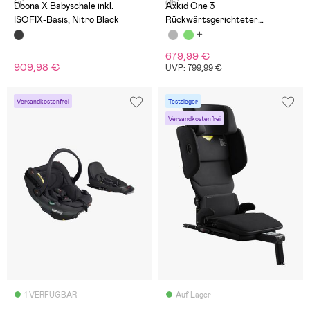
(4)
(15)
Doona X Babyschale inkl.
Axkid One 3
ISOFIX-Basis, Nitro Black
Rückwärtsgerichteter
Kindersitz, Coastal Storm Black
679,99 €
909,98 €
UVP: 799,99 €
Versandkostenfrei
Testsieger
Versandkostenfrei
1 VERFÜGBAR
Auf Lager