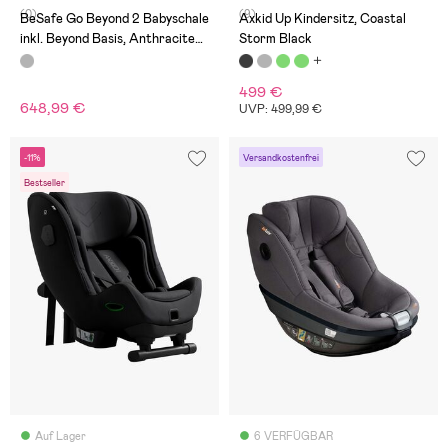
(0)
(9)
BeSafe Go Beyond 2 Babyschale
Axkid Up Kindersitz, Coastal
inkl. Beyond Basis, Anthracite
Storm Black
Mesh
499 €
648,99 €
UVP: 499,99 €
-11%
Versandkostenfrei
Bestseller
Auf Lager
6 VERFÜGBAR