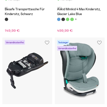
(1)
(15)
Besafe Transporttasche Für
Axkid Minikid 4 Max Kindersitz,
Kindersitz, Schwarz
Glacier Lake Blue
149,99 €
499,99 €
Versandkostenfrei
Testsieger
Versandkostenfrei