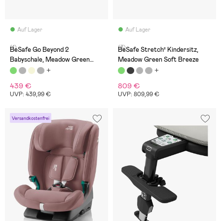
Auf Lager
Auf Lager
(1)
(3)
BeSafe Go Beyond 2
BeSafe Stretch² Kindersitz,
Babyschale, Meadow Green
Meadow Green Soft Breeze
Soft Breeze
439 €
809 €
UVP: 439,99 €
UVP: 809,99 €
Versandkostenfrei