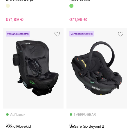
671,99 €
671,99 €
Versandkostenfrei
Versandkostenfrei
Auf Lager
1 VERFÜGBAR
(34)
(1)
Axkid Movekid
BeSafe Go Beyond 2