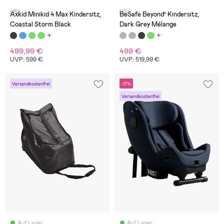
(15)
(0)
Axkid Minikid 4 Max Kindersitz,
BeSafe Beyond² Kindersitz,
Coastal Storm Black
Dark Grey Mélange
499,99 €
499 €
UVP: 599 €
UVP: 519,99 €
Versandkostenfrei
-17%
Versandkostenfrei
Auf Lager
Auf Lager