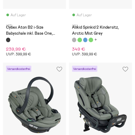
Auf Lager
Auf Lager
(27)
(14)
Cybex Aton B2 i-Size
Axkid Spinkid 2 Kindersitz,
Babyschale inkl. Base One,
Arctic Mist Grey
Volcano Black
239,99 €
349 €
UVP: 399,99 €
UVP: 399,99 €
Versandkostenfrei
Versandkostenfrei