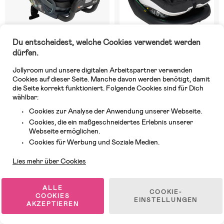
Du entscheidest, welche Cookies verwendet werden
dürfen.
Auf Lager
Auf Lager
Jollyroom und unsere digitalen Arbeitspartner verwenden
(3)
(3)
BeSafe Stretch² Kindersitz,
BeSafe iZi Modular X1 i-Size
Cookies auf dieser Seite. Manche davon werden benötigt, damit
Black Soft Breeze
Kindersitz, Fresh Black Cab
die Seite korrekt funktioniert. Folgende Cookies sind für Dich
wählbar:
Cookies zur Analyse der Anwendung unserer Webseite.
769 €
349,99 €
UVP: 809,99 €
Cookies, die ein maßgeschneidertes Erlebnis unserer
Webseite ermöglichen.
Kundendienst
Cookies für Werbung und Soziale Medien.
Superpreis
Lies mehr über Cookies
ALLE
COOKIE-
COOKIES
EINSTELLUNGEN
AKZEPTIEREN