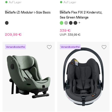
Auf Lager
Auf Lager
(7)
(18)
BeSafe iZi Modular i-Size Basis
BeSafe Flex FIX 2 Kindersitz,
Sea Green Mélange
339 €
209,99 €
UVP: 339,99 €
Versandkostenfrei
Versandkostenfrei