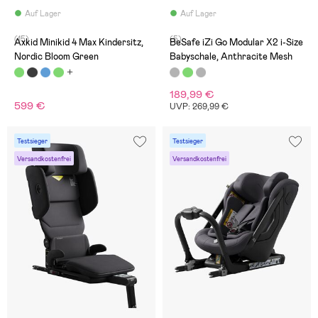
Auf Lager
Auf Lager
(15)
(5)
Axkid Minikid 4 Max Kindersitz,
BeSafe iZi Go Modular X2 i-Size
Nordic Bloom Green
Babyschale, Anthracite Mesh
189,99 €
599 €
UVP: 269,99 €
Testsieger
Testsieger
Versandkostenfrei
Versandkostenfrei