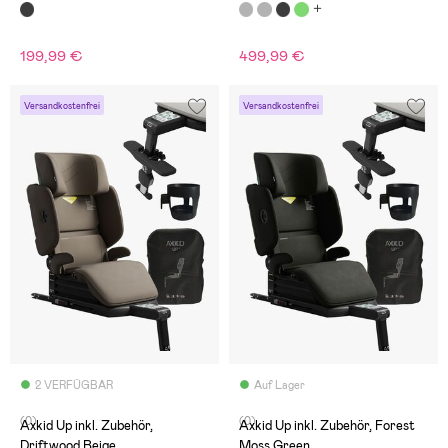
199,99 €
499,99 €
Versandkostenfrei
Versandkostenfrei
2 VERFÜGBAR
Auf Lager
(0)
(0)
Axkid Up inkl. Zubehör,
Axkid Up inkl. Zubehör, Forest
Driftwood Beige
Moss Green