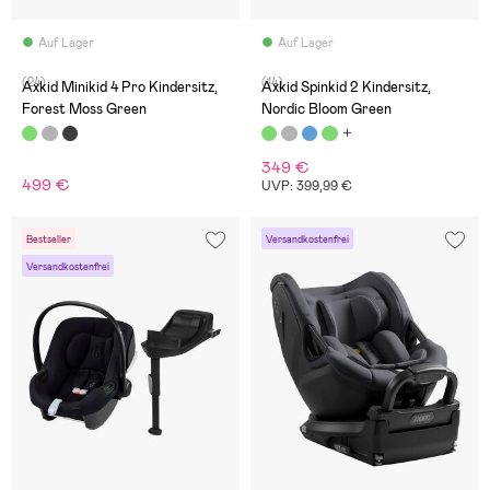
Auf Lager
Auf Lager
(24)
(14)
Axkid Minikid 4 Pro Kindersitz,
Axkid Spinkid 2 Kindersitz,
Forest Moss Green
Nordic Bloom Green
349 €
499 €
UVP: 399,99 €
Bestseller
Versandkostenfrei
Versandkostenfrei