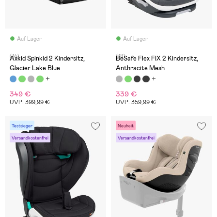
Auf Lager
Auf Lager
(14)
(18)
Axkid Spinkid 2 Kindersitz,
BeSafe Flex FIX 2 Kindersitz,
Glacier Lake Blue
Anthracite Mesh
349 €
339 €
UVP: 399,99 €
UVP: 359,99 €
Testsieger
Neuheit
Versandkostenfrei
Versandkostenfrei