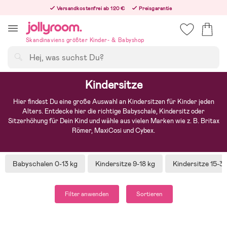
Hoppa
Versandkostenfrei ab 120 €
Preisgarantie
till
Freiwilliges 365-Tage-Rückgaberecht
innehållet
Bestellungen, die nach 12:00 Uhr eingehen, werden am nächsten Werktag versandt!
Skandinaviens größter Kinder- & Babyshop
Suchen
Kindersitze
Hier findest Du eine große Auswahl an Kindersitzen für Kinder jeden
Alters. Entdecke hier die richtige Babyschale, Kindersitz oder
Sitzerhöhung für Dein Kind und wähle aus vielen Marken wie z. B. Britax
Römer, MaxiCosi und Cybex.
Babyschalen 0-13 kg
Kindersitze 9-18 kg
Kindersitze 15-3
Filter anwenden
Sortieren