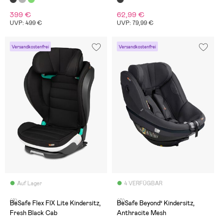
399 €
62,99 €
UVP: 499 €
UVP: 79,99 €
Versandkostenfrei
Versandkostenfrei
Auf Lager
4 VERFÜGBAR
(8)
(0)
BeSafe Flex FIX Lite Kindersitz,
BeSafe Beyond² Kindersitz,
Fresh Black Cab
Anthracite Mesh