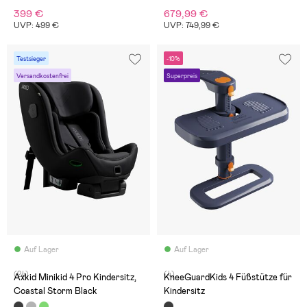
Mesh
399 €
679,99 €
UVP: 499 €
UVP: 749,99 €
Testsieger
-10%
Versandkostenfrei
Superpreis
Auf Lager
Auf Lager
(24)
(4)
Axkid Minikid 4 Pro Kindersitz,
KneeGuardKids 4 Füßstütze für
Coastal Storm Black
Kindersitz