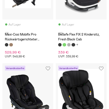
Auf Lager
Auf Lager
(0)
(18)
Maxi-Cosi Mobifix Pro
BeSafe Flex FIX 2 Kindersitz,
Rückwärtsgerichteter
Fresh Black Cab
Kindersitz, Authentic Black
529,99 €
339 €
UVP: 549,99 €
UVP: 339,99 €
Versandkostenfrei
Versandkostenfrei