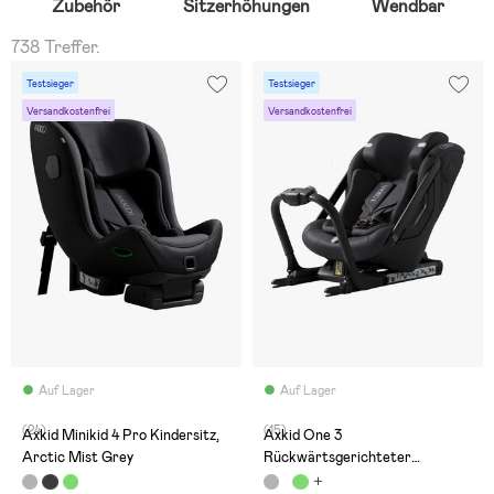
Zubehör
Sitzerhöhungen
Wendbar
738 Treffer.
Testsieger
Testsieger
Versandkostenfrei
Versandkostenfrei
Auf Lager
Auf Lager
(24)
(15)
Axkid Minikid 4 Pro Kindersitz,
Axkid One 3
Arctic Mist Grey
Rückwärtsgerichteter
Kindersitz, Arctic Mist Grey