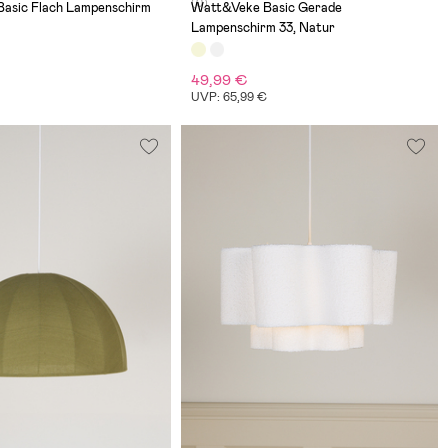
(0)
asic Flach Lampenschirm
Watt&Veke Basic Gerade
Lampenschirm 33, Natur
49,99 €
€
UVP: 65,99 €