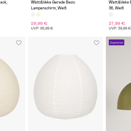
(0)
(1)
ack,
Watt&Veke Gerade Basic
Watt&Veke B
Lampenschirm, Weiß
36, Weiß
29,99 €
27,99 €
UVP: 65,99 €
UVP: 39,99 
Superpreis