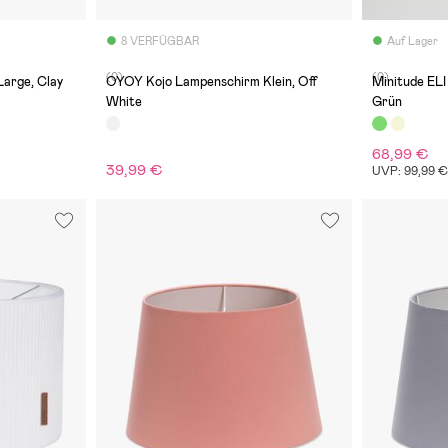
8 VERFÜGBAR
Auf Lager
(0)
(0)
arge, Clay
OYOY Kojo Lampenschirm Klein, Off
Minitude EL
White
Grün
68,99 €
39,99 €
UVP: 99,99 