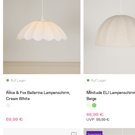
Auf Lager
Auf Lager
(0)
(0)
Alice & Fox Ballerina Lampenschirm,
Minitude ELI Lampenschirm
Cream White
Beige
68,99 €
69,99 €
UVP: 99,99 €
Superpreis