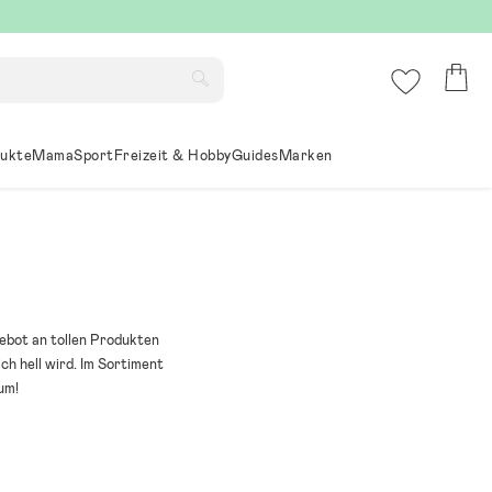
ukte
Mama
Sport
Freizeit & Hobby
Guides
Marken
gebot an tollen Produkten
h hell wird. Im Sortiment
um!