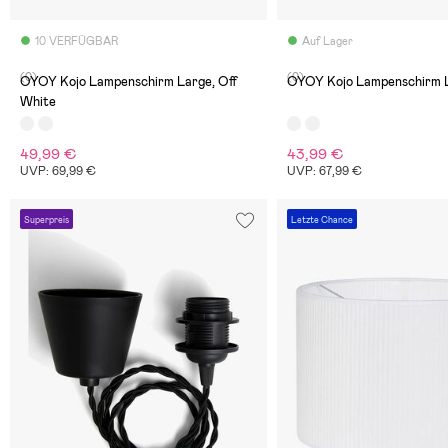
10 VERFÜGBAR
Auf Lager
(0)
(0)
OYOY Kojo Lampenschirm Large, Off
OYOY Kojo Lampenschirm L
White
49,99 €
43,99 €
UVP: 69,99 €
UVP: 67,99 €
Superpreis
Letzte Chance