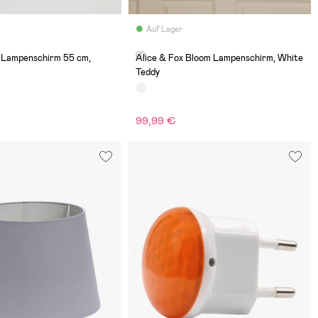
Auf Lager
(1)
I Lampenschirm 55 cm,
Alice & Fox Bloom Lampenschirm, White
Teddy
99,99 €
€