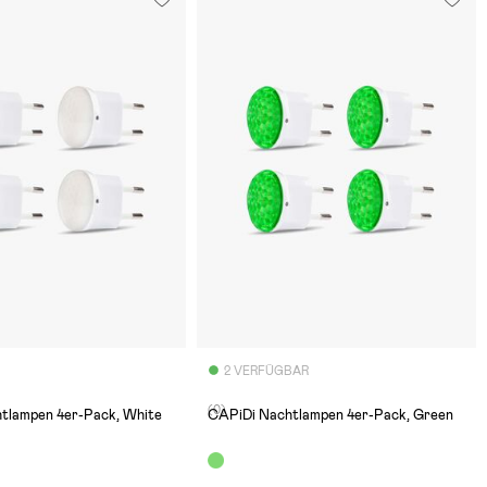
2 VERFÜGBAR
(0)
tlampen 4er-Pack, White
CAPiDi Nachtlampen 4er-Pack, Green