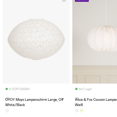
8 VERFÜGBAR
Auf Lager
(0)
(1)
OYOY Moyo Lampenschirm Large, Off
Alice & Fox Cocoon Lampen
White/Black
Weiß