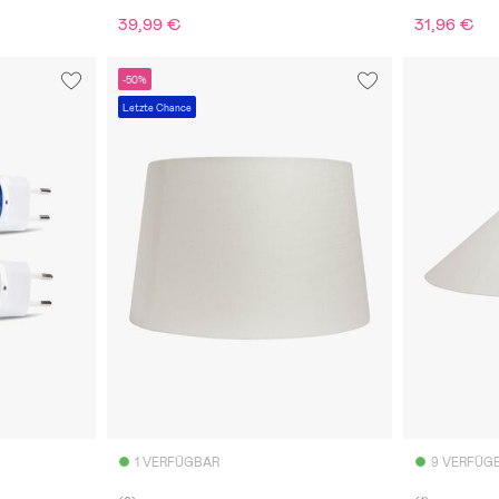
39,99 €
31,96 €
-50%
Letzte Chance
1 VERFÜGBAR
9 VERFÜG