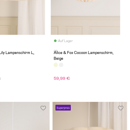
Auf Lager
(1)
Lily Lampenschirm L,
Alice & Fox Cocoon Lampenschirm,
Beige
59,99 €
€
Superpreis