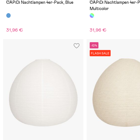
(0)
(0)
CAPiDi Nachtlampen 4er-Pack, Blue
CAPiDi Nachtlampen 4er-P
Multicolor
31,96 €
31,96 €
-10%
FLASH SALE