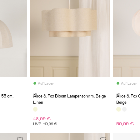
Auf Lager
Auf Lager
(1)
(1)
 55 cm,
Alice & Fox Bloom Lampenschirm, Beige
Alice & Fox
Linen
Beige
48,99 €
59,99 €
UVP: 119,99 €