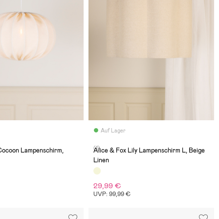
Auf Lager
(1)
 Cocoon Lampenschirm,
Alice & Fox Lily Lampenschirm L, Beige
Linen
29,99 €
UVP: 99,99 €