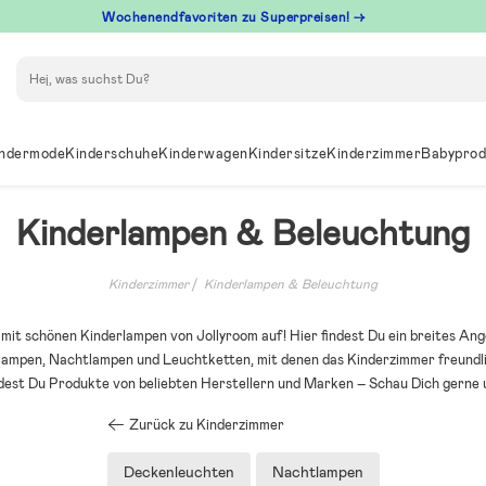
Wochenendfavoriten zu Superpreisen! →
Suchen
ndermode
Kinderschuhe
Kinderwagen
Kindersitze
Kinderzimmer
Babyprod
Kinderlampen & Beleuchtung
Kinderzimmer
Kinderlampen & Beleuchtung
it schönen Kinderlampen von Jollyroom auf! Hier findest Du ein breites An
mpen, Nachtlampen und Leuchtketten, mit denen das Kinderzimmer freundlic
ndest Du Produkte von beliebten Herstellern und Marken – Schau Dich gerne 
Zurück zu Kinderzimmer
Deckenleuchten
Nachtlampen