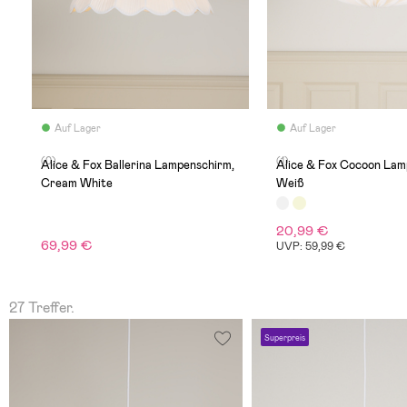
Auf Lager
Auf Lager
(0)
(1)
Alice & Fox Ballerina Lampenschirm,
Alice & Fox Cocoon Lam
Cream White
Weiß
20,99 €
69,99 €
UVP: 59,99 €
27 Treffer.
Superpreis