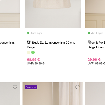
Auf Lager
Auf Lager
(0)
(1)
penschirm,
Minitude ELI Lampenschirm 55 cm,
Alice & Fox 
Beige
Beige Linen
68,99 €
29,99 €
UVP: 99,99 €
UVP: 99,99 
Superpreis