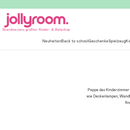
Hoppa
till
innehållet
Skandinaviens größter Kinder- & Babyshop
Neuheiten
Back to school
Geschenke
Spielzeug
Ki
Peppe das Kinderzimmer m
wie Deckenlampen, Wandla
fi