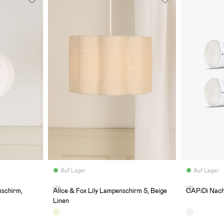
Auf Lager
Auf Lager
(0)
(2)
schirm,
Alice & Fox Lily Lampenschirm S, Beige
CAPiDi Nach
Linen