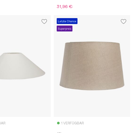
31,96 €
Letzte Chance
Superpreis
BAR
1 VERFÜGBAR