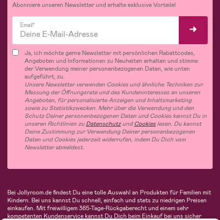
Abonniere unseren Newsletter und erhalte exklusive Vorteile!
Email*
Ja, ich möchte gerne Newsletter mit persönlichen Rabattcodes,
Angeboten und Informationen zu Neuheiten erhalten und stimme
der Verwendung meiner personenbezogenen Daten, wie unten
aufgeführt, zu.
Unsere Newsletter verwenden Cookies und ähnliche Techniken zur
Messung der Öffnungsrate und des Kundeninteresses an unseren
Angeboten, für personalisierte Anzeigen und Inhaltsmarketing
sowie zu Statistikzwecken. Mehr über die Verwendung und den
Schutz Deiner personenbezogenen Daten und Cookies kannst Du in
unseren Richtlinien zu
Datenschutz
und
Cookies
lesen. Du kannst
Deine Zustimmung zur Verwendung Deiner personenbezogenen
Daten und Cookies jederzeit widerrufen, indem Du Dich vom
Newsletter abmeldest.
Bei Jollyroom.de findest Du eine tolle Auswahl an Produkten für Familien mit
Kindern. Bei uns kannst Du schnell, einfach und stets zu niedrigen Preisen
einkaufen. Mit freiwilligem 365-Tage-Rückgaberecht und einem sehr
kompetenten Kundenservice kannst Du Dich beim Einkauf bei uns sicher