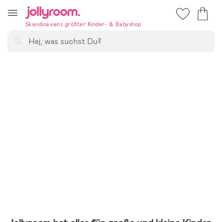
Hoppa
till
Skandinaviens größter Kinder- & Babyshop
innehållet
Suchen