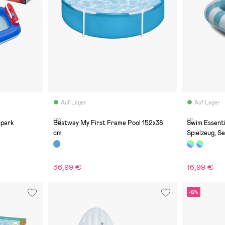
Auf Lager
Auf Lager
(8)
(1)
rpark
Bestway My First Frame Pool 152x38
Swim Essent
cm
Spielzeug, Se
36,99 €
16,99 €
-12%