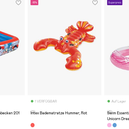
-18%
Superpreis
1 VERFÜGBAR
Auf Lager
(0)
(0)
hbecken 201
Intex Badematratze Hummer, Rot
Swim Essent
Unicorn Dre