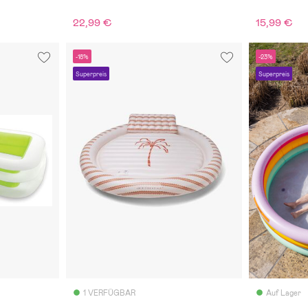
22,99 €
15,99 €
-18%
-23%
Superpreis
Superpreis
1 VERFÜGBAR
Auf Lager