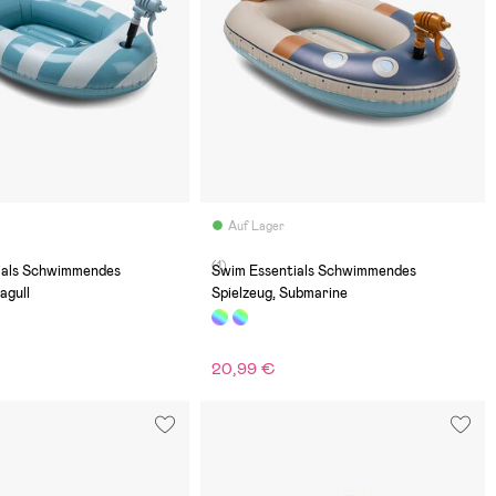
Auf Lager
(1)
ials Schwimmendes
Swim Essentials Schwimmendes
agull
Spielzeug, Submarine
20,99 €