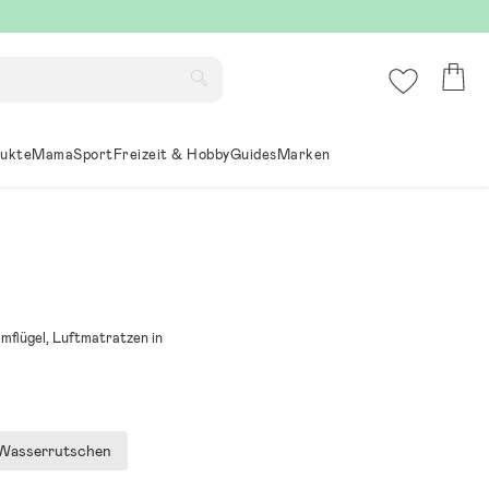
ukte
Mama
Sport
Freizeit & Hobby
Guides
Marken
mflügel, Luftmatratzen in
Wasserrutschen