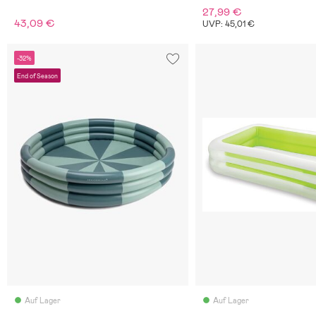
27,99 €
43,09 €
UVP: 45,01 €
-32%
End of Season
Auf Lager
Auf Lager