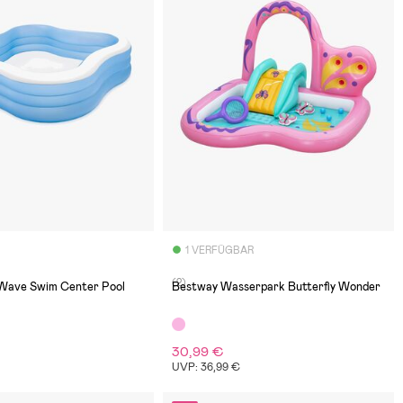
1 VERFÜGBAR
(2)
 Wave Swim Center Pool
Bestway Wasserpark Butterfly Wonder
30,99 €
€
UVP: 36,99 €