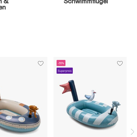
n &
Schwimmflügel
en
-35%
Superpreis