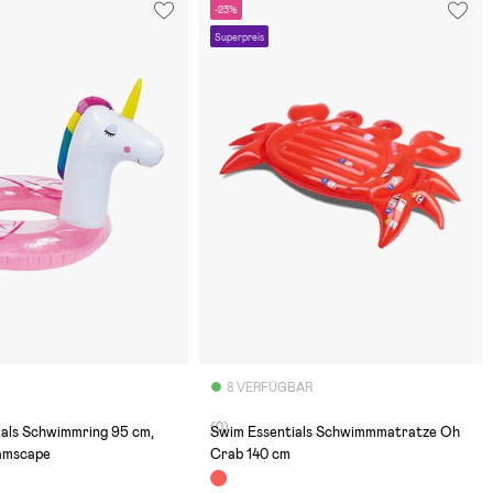
-23%
Superpreis
8 VERFÜGBAR
(0)
ials Schwimmring 95 cm,
Swim Essentials Schwimmmatratze Oh
amscape
Crab 140 cm