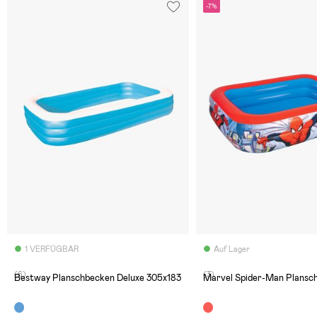
-7%
1 VERFÜGBAR
Auf Lager
(6)
(3)
Bestway Planschbecken Deluxe 305x183
Marvel Spider-Man Plansc