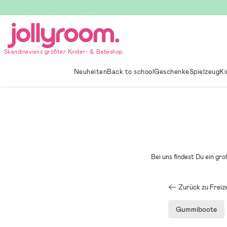
Hoppa
till
innehållet
Skandinaviens größter Kinder- & Babyshop
Neuheiten
Back to school
Geschenke
Spielzeug
Ki
Bei uns findest Du ein g
Zurück zu Freiz
Gummiboote