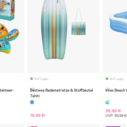
Auf Lager
Auf Lager
(0)
(1)
telmeer-
Bestway Badematratze & Stoffbeutel
Intex Beach
Tahiti
36,99 €
18,99 €
UVP: 59,99 