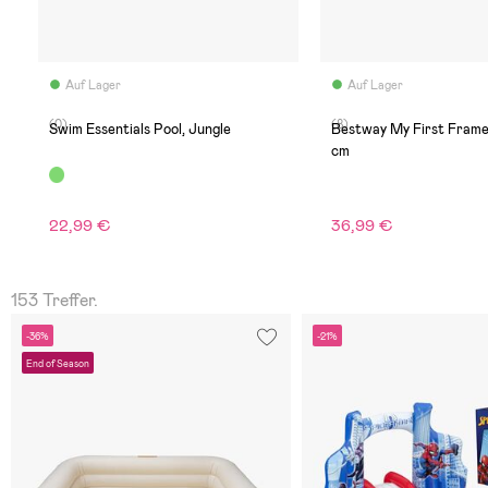
Auf Lager
Auf Lager
(0)
(8)
Swim Essentials Pool, Jungle
Bestway My First Frame
cm
22,99 €
36,99 €
153 Treffer.
-36%
-21%
End of Season