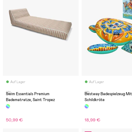
Auf Lager
Auf Lager
(0)
(0)
Swim Essentials Premium
Bestway Badespielzeug Mit
Badematratze, Saint Tropez
Schildkröte
50,99 €
18,99 €