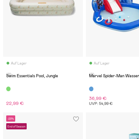
Auf Lager
Auf Lager
(0)
(0)
Swim Essentials Pool, Jungle
Marvel Spider-Man Wasse
36,99 €
22,99 €
UVP: 54,99 €
-29%
End of Season