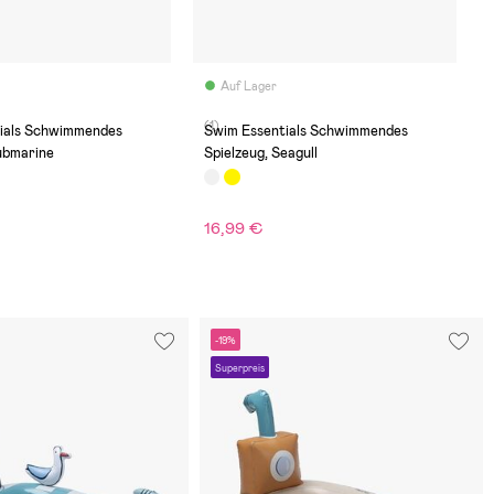
Auf Lager
(1)
ials Schwimmendes
Swim Essentials Schwimmendes
ubmarine
Spielzeug, Seagull
16,99 €
-19%
Superpreis