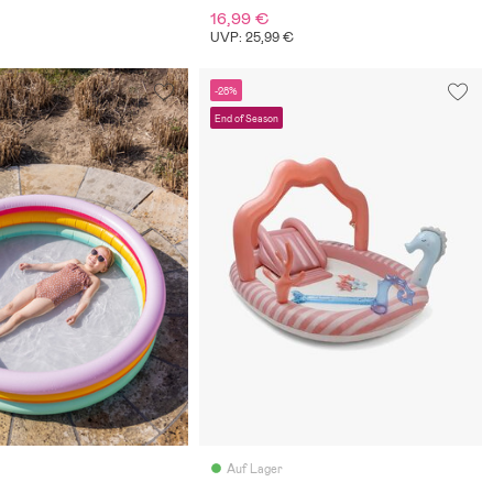
16,99 €
UVP: 25,99 €
-28%
End of Season
Auf Lager