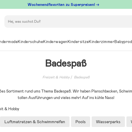
Wochenendfavoriten zu Superpreisen! →
Suchen
ndermode
Kinderschuhe
Kinderwagen
Kindersitze
Kinderzimmer
Babyprod
Badespaß
Freizeit & Hobby
Badespaß
roßes Sortiment rund ums Thema Badespaß. Wir haben Planschbecken, Schwim
tollen Ausführungen und vieles mehr! Auf ins kühle Nass!
eit & Hobby
Luftmatratzen & Schwimmreifen
Pools
Wasserparks