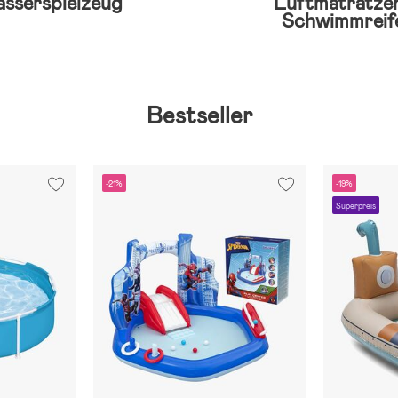
sserspielzeug
Luftmatratze
Schwimmreif
Bestseller
-21%
-19%
Superpreis