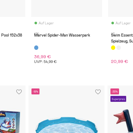
Auf Lager
Auf Lager
(0)
(1)
 Pool 152x38
Marvel Spider-Man Wasserpark
Swim Essent
Spielzeug, S
36,99 €
20,99 €
UVP: 54,99 €
-19%
-35%
Superpreis