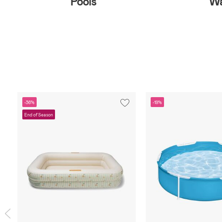
Pools
Wa
-36%
-19%
End of Season