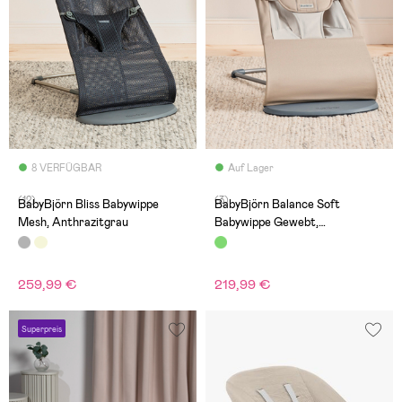
8 VERFÜGBAR
Auf Lager
(12)
(3)
BabyBjörn Bliss Babywippe
BabyBjörn Balance Soft
Mesh, Anthrazitgrau
Babywippe Gewebt,
Khaki/Beige
259,99 €
219,99 €
Superpreis