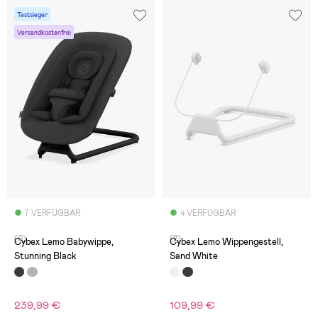
Testsieger
Versandkostenfrei
7 VERFÜGBAR
4 VERFÜGBAR
(0)
(2)
Cybex Lemo Babywippe,
Cybex Lemo Wippengestell,
Stunning Black
Sand White
239,99 €
109,99 €