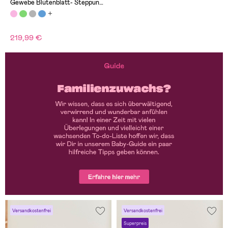
Gewebe Blütenblatt- Steppung,
Altrosa
219,99 €
Versandkostenfrei
Versandkostenfrei
Superpreis