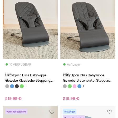
10 VERFÜGBAR
Auf Lager
(43)
(44)
BabyBjörn Bliss Babywippe
BabyBjörn Bliss Babywippe
Gewebe Klassische Steppung,
Gewebe Blütenblatt- Steppung,
Anthrazitgrau
Anthrazitgrau
219,99 €
219,99 €
Versandkostenfrei
Testsieger