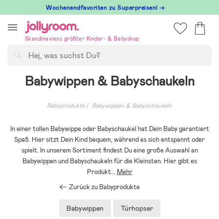
Hoppa
Wochenendfavoriten zu Superpreisen! →
till
innehållet
Skandinaviens größter Kinder- & Babyshop
Suchen
Babywippen & Babyschaukeln
Babyprodukte
Babywippen & Babyschaukeln
In einer tollen Babywippe oder Babyschaukel hat Dein Baby garantiert
Spaß. Hier sitzt Dein Kind bequem, während es sich entspannt oder
spielt. In unserem Sortiment findest Du eine große Auswahl an
Babywippen und Babyschaukeln für die Kleinsten. Hier gibt es
Produkt
...
Mehr
Zurück zu Babyprodukte
Babywippen
Türhopser