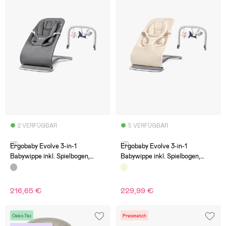
2 VERFÜGBAR
5 VERFÜGBAR
(2)
(0)
Ergobaby Evolve 3-in-1
Ergobaby Evolve 3-in-1
Babywippe inkl. Spielbogen,
Babywippe inkl. Spielbogen,
Charcoal Grey
Cream
216,65 €
229,99 €
Oeko-Tex
Preismatch