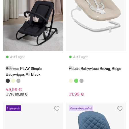
Auf Lager
Auf Lager
(69)
(0)
Beemoo PLAY Simple
Hauck Babywippe Bezug, Beige
Babywippe, All Black
49,99 €
31,99 €
UVP: 69,99 €
Superpreis
Versandkostenfrei