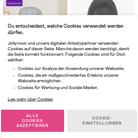
Superpreis
Du entscheidest, welche Cookies verwendet werden
dürfen.
Jollyroom und unsere digitalen Arbeitspartner verwenden
Cookies auf dieser Seite. Manche davon werden benötigt, damit
die Seite korrekt funktioniert. Folgende Cookies sind für Dich
wählbar:
Cookies zur Analyse der Anwendung unserer Webseite.
Cookies, die ein maßgeschneidertes Erlebnis unserer
Webseite ermöglichen.
Auf Lager
5 VERFÜGBAR
Kundendienst
Cookies für Werbung und Soziale Medien.
(44)
(3)
BabyBjörn Bliss Babywippe
BabyBjörn Bliss Stoffsitz 3D
Lies mehr über Cookies
Gewebe Blütenblatt- Steppung,
Jersey-Stoff, Kohlengrau
Hellgrau
ALLE
COOKIE-
COOKIES
219,99 €
88,99 €
EINSTELLUNGEN
AKZEPTIEREN
Superpreis
-7%