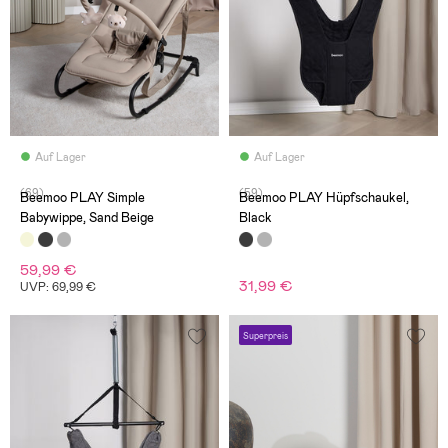
Auf Lager
Auf Lager
(69)
(59)
Beemoo PLAY Simple
Beemoo PLAY Hüpfschaukel,
Babywippe, Sand Beige
Black
59,99 €
31,99 €
UVP: 69,99 €
Superpreis