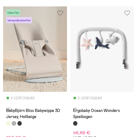
Oeko-Tex
Versandkostenfrei
8 VERFÜGBAR
5 VERFÜGBAR
(5)
(1)
BabyBjörn Bliss Babywippe 3D
Ergobaby Ocean Wonders
Jersey, Hellbeige
Spielbogen
46,66 €