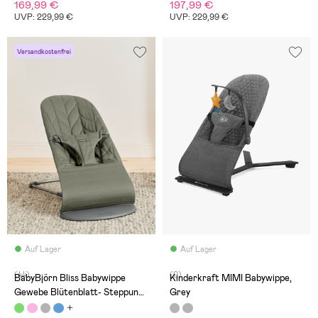
169,99 €
197,99 €
UVP: 229,99 €
UVP: 229,99 €
Versandkostenfrei
Auf Lager
Auf Lager
(44)
(0)
BabyBjörn Bliss Babywippe
Kinderkraft MIMI Babywippe,
Gewebe Blütenblatt- Steppung,
Grey
Dunkelgrün