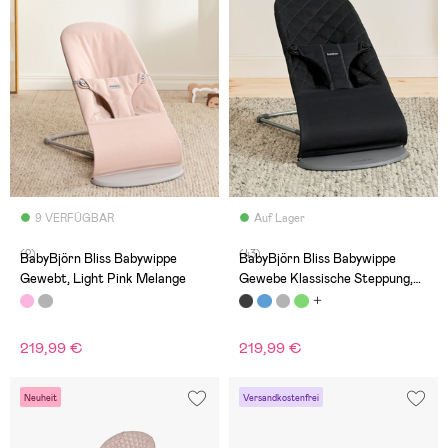
9 VERFÜGBAR
Auf Lager
(2)
(43)
BabyBjörn Bliss Babywippe
BabyBjörn Bliss Babywippe
Gewebt, Light Pink Melange
Gewebe Klassische Steppung,
Schwarz
219,99 €
219,99 €
Neuheit
Versandkostenfrei