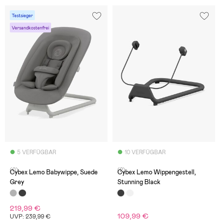
Testsieger
Versandkostenfrei
5 VERFÜGBAR
10 VERFÜGBAR
(0)
(2)
Cybex Lemo Babywippe, Suede
Cybex Lemo Wippengestell,
Grey
Stunning Black
219,99 €
109,99 €
UVP: 239,99 €