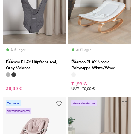
Auf Lager
Auf Lager
(59)
(2)
Beemoo PLAY Hüpfschaukel,
Beemoo PLAY Nordic
Grey Melange
Babywippe, White/Wood
71,99 €
39,99 €
UVP: 179,99 €
Testsieger
Versandkostenfrei
Versandkostenfrei