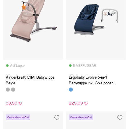
Auf Lager
5 VERFÜGBAR
(0)
(0)
Kinderkraft MIMI Babywippe,
Ergobaby Evolve 3-in-1
Beige
Babywippe inkl. Spielbogen,
Midnight Blue
59,99 €
229,99 €
Versandkostenfrei
Versandkostenfrei