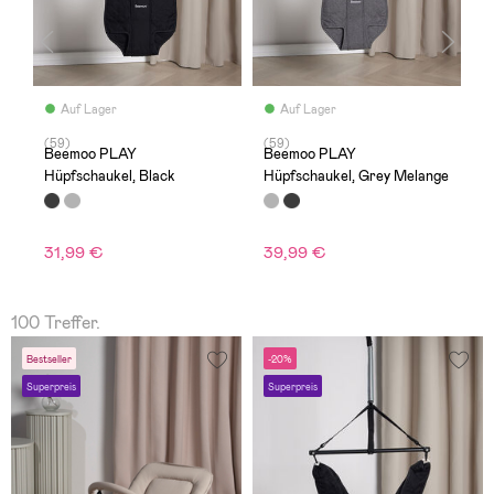
Auf Lager
Auf Lager
(59)
(59)
(
Beemoo PLAY
Beemoo PLAY
B
Hüpfschaukel, Black
Hüpfschaukel, Grey Melange
B
5
31,99 €
39,99 €
U
100 Treffer.
Bestseller
-20%
Superpreis
Superpreis