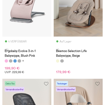
4 VERFÜGBAR
Auf Lager
(9)
(1)
Ergobaby Evolve 3-in-1
Beemoo Selection Life
Babywippe, Blush Pink
Babywippe, Beige
199,90 €
179,99 €
UVP: 229,99 €
Oeko-Tex
Testsieger
Versandkostenfrei
Versandkostenfrei