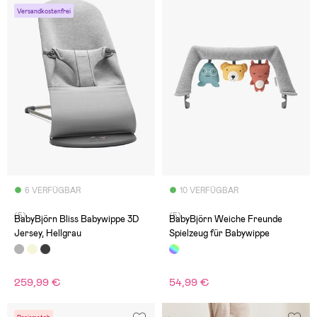
Versandkostenfrei
6 VERFÜGBAR
10 VERFÜGBAR
(5)
(5)
BabyBjörn Bliss Babywippe 3D
BabyBjörn Weiche Freunde
Jersey, Hellgrau
Spielzeug für Babywippe
259,99 €
54,99 €