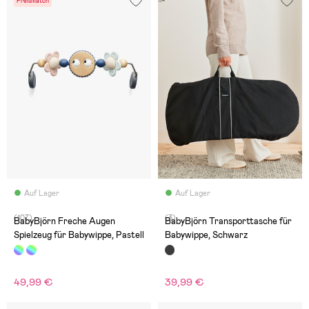
Preismatch
Auf Lager
Auf Lager
(107)
(3)
BabyBjörn Freche Augen
BabyBjörn Transporttasche für
Spielzeug für Babywippe, Pastell
Babywippe, Schwarz
49,99 €
39,99 €