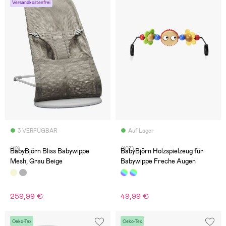
Versandkostenfrei
3 VERFÜGBAR
Auf Lager
(12)
(107)
BabyBjörn Bliss Babywippe
BabyBjörn Holzspielzeug für
Mesh, Grau Beige
Babywippe Freche Augen
259,99 €
49,99 €
Oeko-Tex
Oeko-Tex