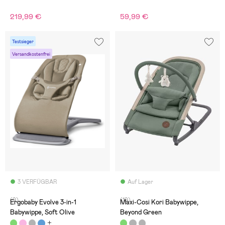
219,99 €
59,99 €
Testsieger
Versandkostenfrei
3 VERFÜGBAR
Auf Lager
(9)
(19)
Ergobaby Evolve 3-in-1
Maxi-Cosi Kori Babywippe,
Babywippe, Soft Olive
Beyond Green