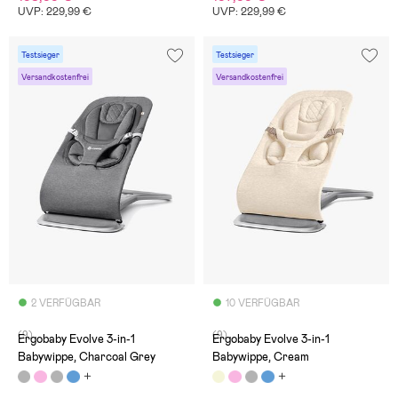
UVP: 229,99 €
UVP: 229,99 €
Testsieger
Testsieger
Versandkostenfrei
Versandkostenfrei
2 VERFÜGBAR
10 VERFÜGBAR
(9)
(9)
Ergobaby Evolve 3-in-1
Ergobaby Evolve 3-in-1
Babywippe, Charcoal Grey
Babywippe, Cream