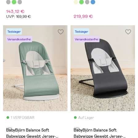
Stoff, Beige/Grau
143,12 €
219,99 €
UVP: 169,99 €
Testsieger
Testsieger
Versandkostenfrei
Versandkostenfrei
1 VERFÜGBAR
Auf Lager
(12)
(12)
BabyBjörn Balance Soft
BabyBjörn Balance Soft
Babywippe Gewebt Jersey-
Babywippe Gewebt Jersey-