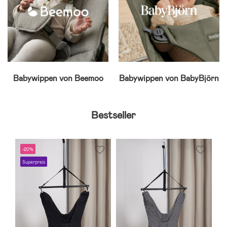
Babywippen von Beemoo
Babywippen von BabyBjörn
Bestseller
-20%
S
Superpreis
B