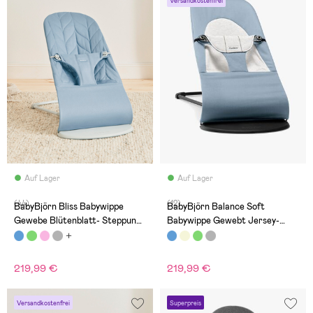
Versandkostenfrei
Auf Lager
Auf Lager
(44)
(12)
BabyBjörn Bliss Babywippe
BabyBjörn Balance Soft
Gewebe Blütenblatt- Steppung,
Babywippe Gewebt Jersey-
Blau
Stoff, Blau/Grau
219,99 €
219,99 €
Versandkostenfrei
Superpreis