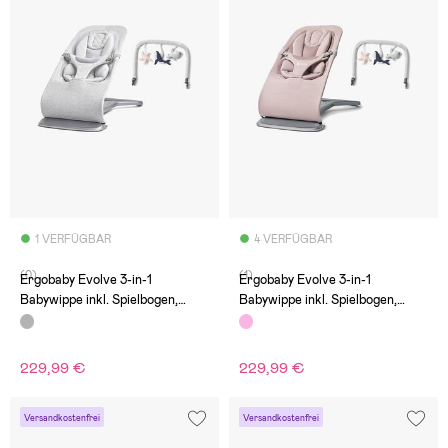
1 VERFÜGBAR
4 VERFÜGBAR
(0)
(1)
Ergobaby Evolve 3-in-1
Ergobaby Evolve 3-in-1
Babywippe inkl. Spielbogen,
Babywippe inkl. Spielbogen,
Light Grey
Blush Pink
229,99 €
229,99 €
Versandkostenfrei
Versandkostenfrei