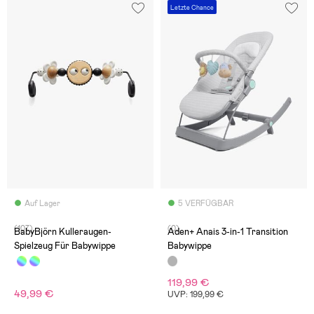
Letzte Chance
Auf Lager
5 VERFÜGBAR
(107)
(0)
BabyBjörn Kulleraugen-
Aden+ Anais 3-in-1 Transition
Spielzeug Für Babywippe
Babywippe
119,99 €
49,99 €
UVP: 199,99 €