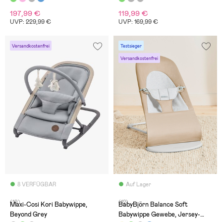
197,99 €
119,99 €
UVP: 229,99 €
UVP: 169,99 €
Versandkostenfrei
Testsieger
Versandkostenfrei
8 VERFÜGBAR
Auf Lager
(19)
(12)
Maxi-Cosi Kori Babywippe,
BabyBjörn Balance Soft
Beyond Grey
Babywippe Gewebe, Jersey-