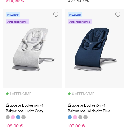
259,99 €
UVP: 49,99 €
Testsieger
Testsieger
Versandkostenfrei
Versandkostenfrei
1 VERFÜGBAR
6 VERFÜGBAR
(9)
(9)
Ergobaby Evolve 3-in-1
Ergobaby Evolve 3-in-1
Babywippe, Light Grey
Babywippe, Midnight Blue
198,99 €
197,99 €