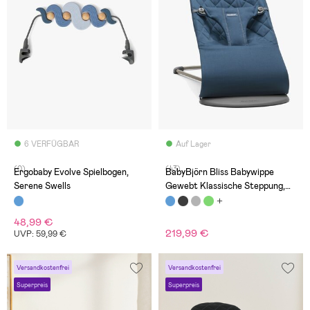
6 VERFÜGBAR
Auf Lager
(0)
(43)
Ergobaby Evolve Spielbogen,
BabyBjörn Bliss Babywippe
Serene Swells
Gewebt Klassische Steppung,
Mitternachtsblau
48,99 €
219,99 €
UVP: 59,99 €
Versandkostenfrei
Versandkostenfrei
Superpreis
Superpreis