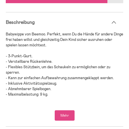
Beschreibung
Babywippe von Beemoo. Perfekt, wenn Du die Hände für andere Dinge
frei haben willst und gleichzeitig Dein Kind sicher ausruhen oder
spielen lassen möchtest.
- 3-Punkt-Gurt.
- Verstellbare Rückenlehne.
- Flexibles Stützbein, um das Schaukeln zu ermöglichen oder zu
sperren.
- Kann zur einfachen Aufbewahrung zusammengeklappt werden.
- Inklusive Aktivitätsspielzeug.
- Abnehmbarer Spielbogen.
- Maximalbelastung: 9 kg.
- Enthalten: Spielbogen.
- Altersempfehlung: ab Geburt.
Mehr
- Hinweis: Trage die Wippe niemals, wenn ein Kind darin liegt.
- Hinweis: Der Spielbogen darf nicht als Tragegriff genutzt werden.