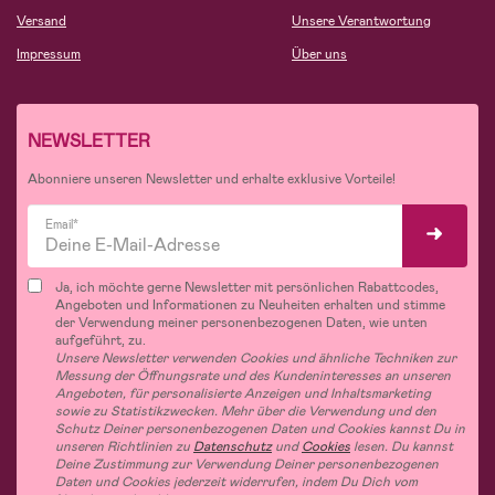
Versand
Unsere Verantwortung
Impressum
Über uns
NEWSLETTER
Abonniere unseren Newsletter und erhalte exklusive Vorteile!
Email*
Ja, ich möchte gerne Newsletter mit persönlichen Rabattcodes,
Angeboten und Informationen zu Neuheiten erhalten und stimme
der Verwendung meiner personenbezogenen Daten, wie unten
aufgeführt, zu.
Unsere Newsletter verwenden Cookies und ähnliche Techniken zur
Messung der Öffnungsrate und des Kundeninteresses an unseren
Angeboten, für personalisierte Anzeigen und Inhaltsmarketing
sowie zu Statistikzwecken. Mehr über die Verwendung und den
Schutz Deiner personenbezogenen Daten und Cookies kannst Du in
unseren Richtlinien zu
Datenschutz
und
Cookies
lesen. Du kannst
Deine Zustimmung zur Verwendung Deiner personenbezogenen
Daten und Cookies jederzeit widerrufen, indem Du Dich vom