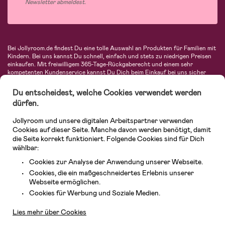
Newsletter abmeldest.
Bei Jollyroom.de findest Du eine tolle Auswahl an Produkten für Familien mit
Kindern. Bei uns kannst Du schnell, einfach und stets zu niedrigen Preisen
einkaufen. Mit freiwilligem 365-Tage-Rückgaberecht und einem sehr
kompetenten Kundenservice kannst Du Dich beim Einkauf bei uns sicher
fühlen. In unserem Sortiment findest Du unter anderem Kinderwagen,
Autositze, Kinder- und Babymode, Produkte für Mütter und eine Menge
Du entscheidest, welche Cookies verwendet werden
fantastischer Einrichtungsgegenstände, Spielsachen, Babyprodukte und
dürfen.
vieles mehr. Wir haben Produkte von bekannten Herstellern wie Britax, Maxi-
Cosi, Hauck, Baby Jogger, Ergobaby, Didriksons, KidKraft, Ergobaby, Philips
Jollyroom und unsere digitalen Arbeitspartner verwenden
Avent, Jack Wolfskin, Cybex, LEGO und vielen mehr. Schau Dich um in
unserer vielfältigen Online-Boutique für Kinder & Babys. Willkommen!
Cookies auf dieser Seite. Manche davon werden benötigt, damit
die Seite korrekt funktioniert. Folgende Cookies sind für Dich
wählbar:
Cookies zur Analyse der Anwendung unserer Webseite.
Cookies, die ein maßgeschneidertes Erlebnis unserer
Webseite ermöglichen.
Kundendienst
Cookies für Werbung und Soziale Medien.
Lies mehr über Cookies