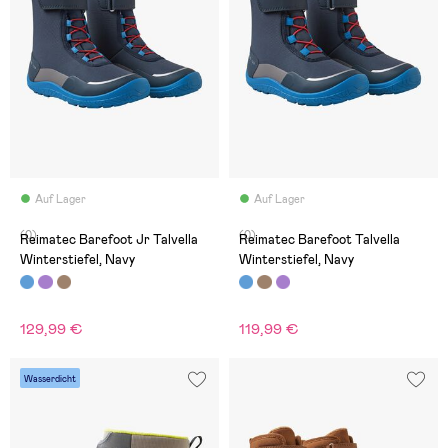
Auf Lager
Auf Lager
(0)
(0)
Reimatec Barefoot Jr Talvella
Reimatec Barefoot Talvella
Winterstiefel, Navy
Winterstiefel, Navy
129,99 €
119,99 €
Wasserdicht