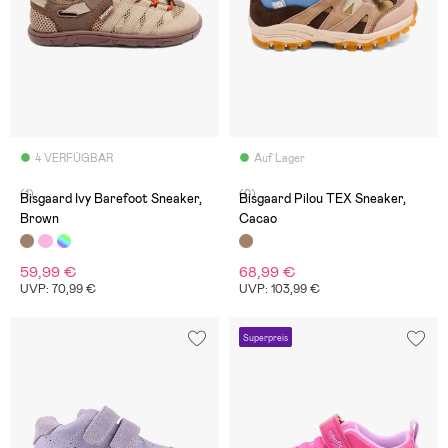
4 VERFÜGBAR
Auf Lager
(1)
(0)
Bisgaard Ivy Barefoot Sneaker,
Bisgaard Pilou TEX Sneaker,
Brown
Cacao
59,99 €
68,99 €
UVP: 70,99 €
UVP: 103,99 €
Superpreis