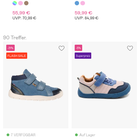
55,99 €
59,99 €
UVP: 70,99 €
UVP: 84,99 €
90 Treffer.
-31%
-5%
FLASH SALE
Superpreis
7 VERFÜGBAR
Auf Lager