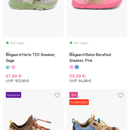
Auf Lager
Auf Lager
(0)
(0)
Bisgaard Herle TEX Sneaker,
Bisgaard Baloo Barefoot
Sage
Sneaker, Pink
67,99 €
59,99 €
UVP: 103,99 €
UVP: 84,99 €
Superpreis
-32%
FLASH SALE