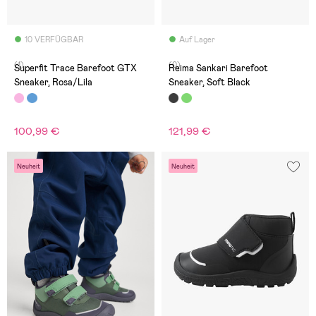
10 VERFÜGBAR
Auf Lager
(1)
(0)
Superfit Trace Barefoot GTX
Reima Sankari Barefoot
Sneaker, Rosa/Lila
Sneaker, Soft Black
100,99 €
121,99 €
Neuheit
Neuheit