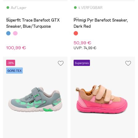
Auf Lager
4 VERFÜGBAR
(1)
(0)
Superfit Trace Barefoot GTX
Primigi Pyr Barefoot Sneaker,
Sneaker, Blue/Turquoise
Dark Red
50,99 €
100,99 €
UVP: 74,99 €
-38%
Superpreis
GORE-TEX