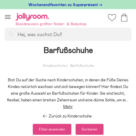
Hoppa
Wochenendfavoriten zu Superpreisen! →
till
innehållet
Skandinaviens größter Kinder- & Babyshop
Suchen
Barfußschuhe
Kinderschuhe
Barfußschuhe
Bist Du auf der Suche nach Kinderschuhen, in denen die Füße Deines
Kindes natürlich wachsen und sich bewegen können? Hier findest Du
eine große Auswahl an Barfußschuhen für Kinder. Sie sind leicht,
flexibel, haben einen breiten Zehenraum und eine dünne Sohle, um ei
...
Mehr
Zurück zu Kinderschuhe
Filter anwenden
Sortieren