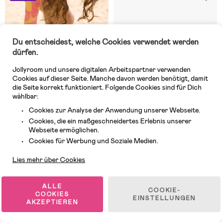
Du entscheidest, welche Cookies verwendet werden
dürfen.
Jollyroom und unsere digitalen Arbeitspartner verwenden
Cookies auf dieser Seite. Manche davon werden benötigt, damit
die Seite korrekt funktioniert. Folgende Cookies sind für Dich
wählbar:
Cookies zur Analyse der Anwendung unserer Webseite.
Cookies, die ein maßgeschneidertes Erlebnis unserer
Webseite ermöglichen.
2 VERFÜGBAR
5 VERFÜGBAR
Kundendienst
Cookies für Werbung und Soziale Medien.
(0)
(3)
Reima Valoa Barefoot Sandalen,
Reima Hyppii Barefoot WP
Lies mehr über Cookies
Bright Berry
Sneaker, Cool Burgundy
ALLE
45,99 €
COOKIE-
COOKIES
104,99 €
EINSTELLUNGEN
UVP: 68,99 €
AKZEPTIEREN