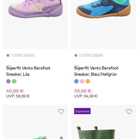
1 VERFÜGBAR
3 VERFÜGBAR
(0)
(0)
Superfit Vento Barefoot
Superfit Vento Barefoot
Sneaker, Lila
Sneaker, Blau/Hellgrün
45,99 €
39,99 €
UVP: 59,99 €
UVP: 64,99 €
Superpreis