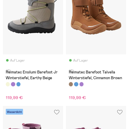
Auf Lager
Auf Lager
(0)
(0)
Reimatec Ensilumi Barefoot Jr
Reimatec Barefoot Talvella
Winterstiefel, Earthy Beige
Winterstiefel, Cinnamon Brown
119,99 €
119,99 €
Wasserdicht