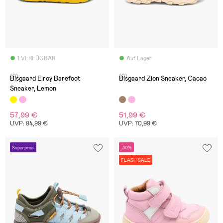
1 VERFÜGBAR
Auf Lager
(0)
(0)
Bisgaard Elroy Barefoot
Bisgaard Zion Sneaker, Cacao
Sneaker, Lemon
57,99 €
51,99 €
UVP: 84,99 €
UVP: 70,99 €
Superpreis
-30%
FLASH SALE