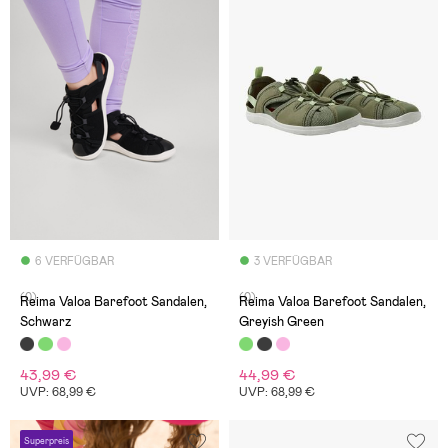
6 VERFÜGBAR
3 VERFÜGBAR
(0)
(0)
Reima Valoa Barefoot Sandalen,
Reima Valoa Barefoot Sandalen,
Schwarz
Greyish Green
43,99 €
44,99 €
UVP: 68,99 €
UVP: 68,99 €
Superpreis