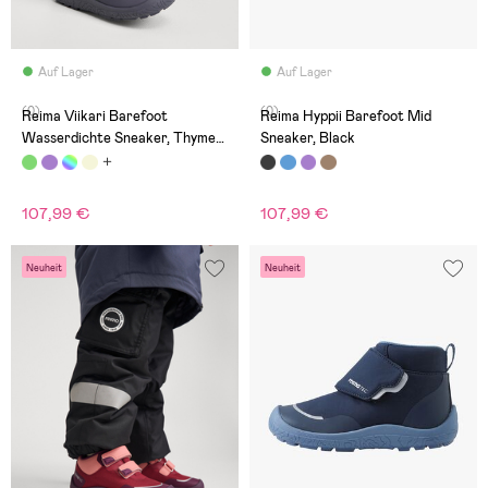
Auf Lager
Auf Lager
(0)
(0)
Reima Viikari Barefoot
Reima Hyppii Barefoot Mid
Wasserdichte Sneaker, Thyme
Sneaker, Black
Green
107,99 €
107,99 €
Neuheit
Neuheit