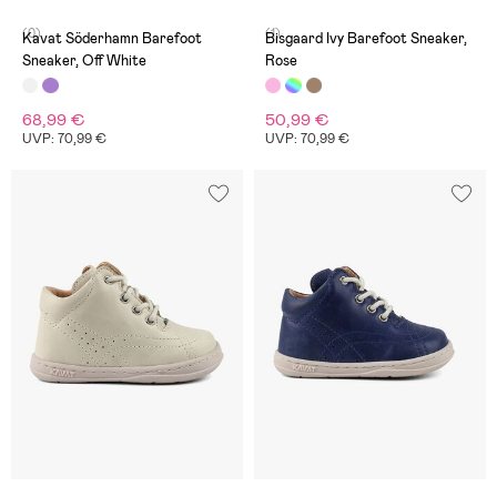
(0)
(1)
Kavat Söderhamn Barefoot
Bisgaard Ivy Barefoot Sneaker,
Sneaker, Off White
Rose
68,99 €
50,99 €
UVP: 70,99 €
UVP: 70,99 €