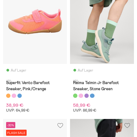
Auf Lager
Auf Lager
(0)
(0)
Superfit Vento Barefoot
Reima Telmin Jr Barefoot
Sneaker, Pink/Orange
Sneaker, Stone Green
38,99 €
58,99 €
UVP: 64,99 €
UVP: 86,99 €
-30%
FLASH SALE