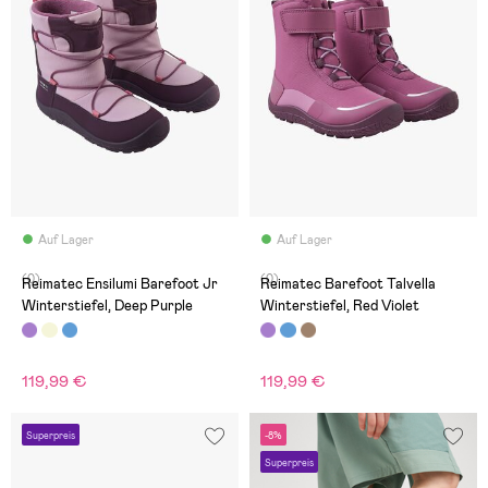
Auf Lager
Auf Lager
(0)
(0)
Reimatec Ensilumi Barefoot Jr
Reimatec Barefoot Talvella
Winterstiefel, Deep Purple
Winterstiefel, Red Violet
119,99 €
119,99 €
Superpreis
-8%
Superpreis