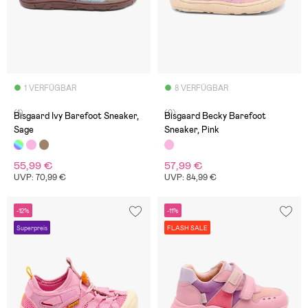
1 VERFÜGBAR
8 VERFÜGBAR
(1)
(0)
Bisgaard Ivy Barefoot Sneaker,
Bisgaard Becky Barefoot
Sage
Sneaker, Pink
55,99 €
57,99 €
UVP: 70,99 €
UVP: 84,99 €
-12%
-11%
Superpreis
FLASH SALE