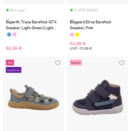
Auf Lager
6 VERFÜGBAR
(1)
(0)
Superfit Trace Barefoot GTX
Bisgaard Elroy Barefoot
Sneaker, Light Green/Light
Sneaker, Pink
Grey
54,99 €
62,99 €
UVP: 70,99 €
-10%
Neuheit
Superpreis