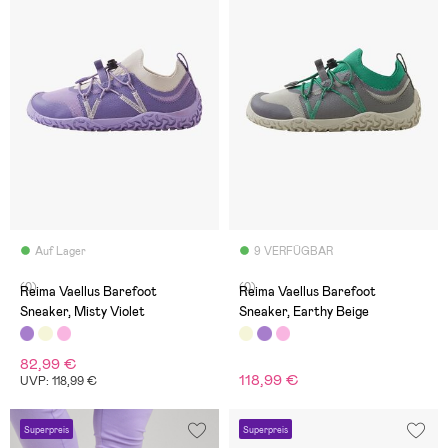
Auf Lager
9 VERFÜGBAR
(0)
(0)
Reima Vaellus Barefoot
Reima Vaellus Barefoot
Sneaker, Misty Violet
Sneaker, Earthy Beige
82,99 €
118,99 €
UVP: 118,99 €
Superpreis
Superpreis