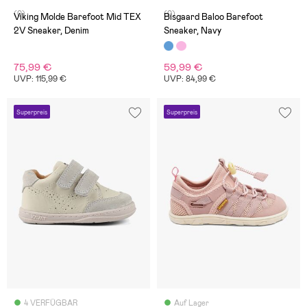
(0)
(0)
Viking Molde Barefoot Mid TEX
Bisgaard Baloo Barefoot
2V Sneaker, Denim
Sneaker, Navy
75,99 €
59,99 €
UVP: 115,99 €
UVP: 84,99 €
Superpreis
Superpreis
4 VERFÜGBAR
Auf Lager