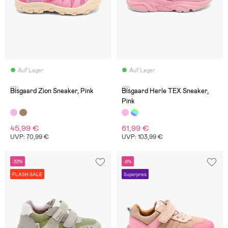
Auf Lager
Auf Lager
(0)
(0)
Bisgaard Zion Sneaker, Pink
Bisgaard Herle TEX Sneaker,
Pink
45,99 €
61,99 €
UVP: 70,99 €
UVP: 103,99 €
-33%
-6%
FLASH SALE
Superpreis