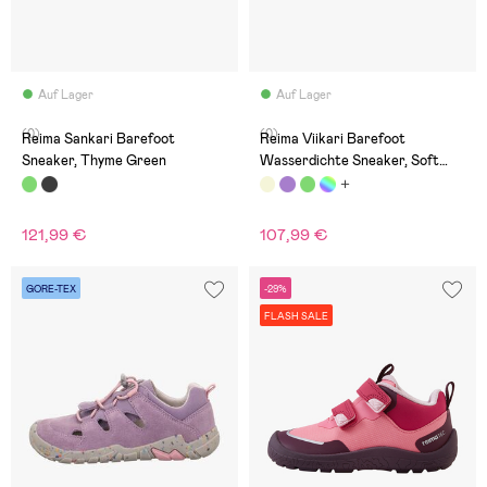
Auf Lager
Auf Lager
(0)
(0)
Reima Sankari Barefoot
Reima Viikari Barefoot
Sneaker, Thyme Green
Wasserdichte Sneaker, Soft
Black
121,99 €
107,99 €
GORE-TEX
-29%
FLASH SALE