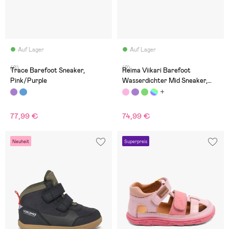
Auf Lager
Auf Lager
(0)
(2)
Trace Barefoot Sneaker,
Reima Viikari Barefoot
Pink/Purple
Wasserdichter Mid Sneaker,
Soft coral
77,99 €
74,99 €
Neuheit
Superpreis