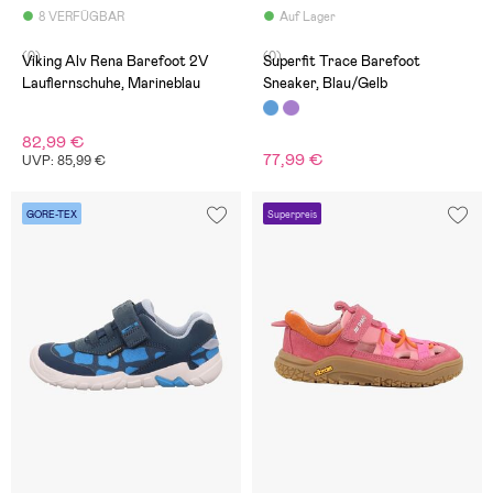
8 VERFÜGBAR
Auf Lager
(0)
(0)
Viking Alv Rena Barefoot 2V
Superfit Trace Barefoot
Lauflernschuhe, Marineblau
Sneaker, Blau/Gelb
82,99 €
77,99 €
UVP: 85,99 €
GORE-TEX
Superpreis