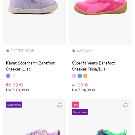
2 VERFÜGBAR
Auf Lager
(0)
(0)
Kavat Söderhamn Barefoot
Superfit Vento Barefoot
Sneaker, Lilac
Sneaker, Rosa/Lila
68,99 €
41,99 €
UVP: 70,99 €
UVP: 64,99 €
Superpreis
-5%
Superpreis