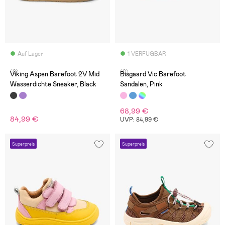
Auf Lager
1 VERFÜGBAR
(0)
(0)
Viking Aspen Barefoot 2V Mid
Bisgaard Vic Barefoot
Wasserdichte Sneaker, Black
Sandalen, Pink
68,99 €
84,99 €
UVP: 84,99 €
Superpreis
Superpreis