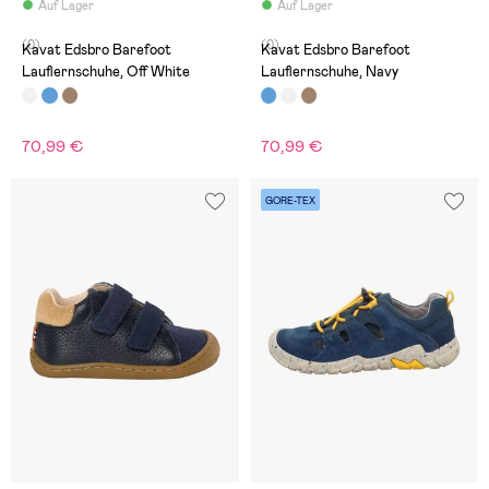
Auf Lager
Auf Lager
(0)
(0)
Kavat Edsbro Barefoot
Kavat Edsbro Barefoot
Lauflernschuhe, Off White
Lauflernschuhe, Navy
70,99 €
70,99 €
GORE-TEX