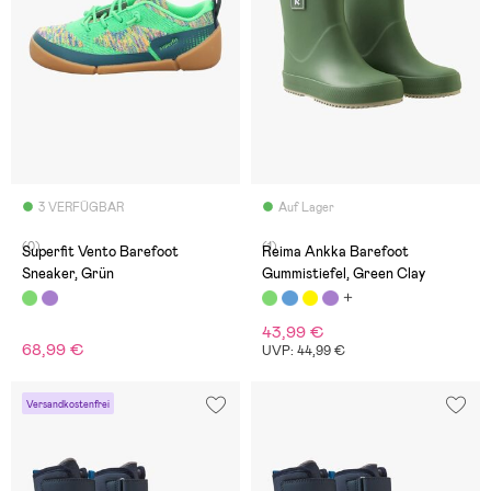
3 VERFÜGBAR
Auf Lager
(0)
(1)
Superfit Vento Barefoot
Reima Ankka Barefoot
Sneaker, Grün
Gummistiefel, Green Clay
43,99 €
68,99 €
UVP: 44,99 €
Versandkostenfrei