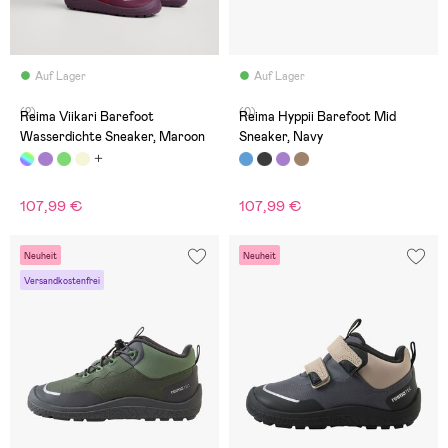
Auf Lager
Auf Lager
(2)
(0)
Reima Viikari Barefoot
Reima Hyppii Barefoot Mid
Wasserdichte Sneaker, Maroon
Sneaker, Navy
107,99 €
107,99 €
Neuheit
Neuheit
Versandkostenfrei