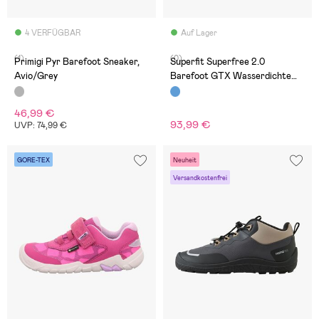
4 VERFÜGBAR
Auf Lager
(1)
(0)
Primigi Pyr Barefoot Sneaker,
Superfit Superfree 2.0
Avio/Grey
Barefoot GTX Wasserdichte
Mid Sneaker, Blue
46,99 €
93,99 €
UVP: 74,99 €
GORE-TEX
Neuheit
Versandkostenfrei