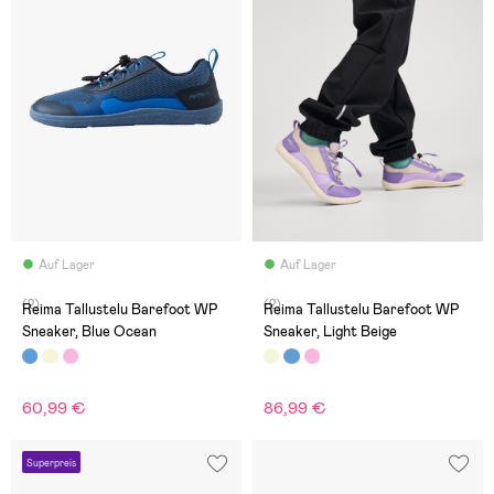
Auf Lager
Auf Lager
(2)
(2)
Reima Tallustelu Barefoot WP
Reima Tallustelu Barefoot WP
Sneaker, Blue Ocean
Sneaker, Light Beige
60,99 €
86,99 €
Superpreis