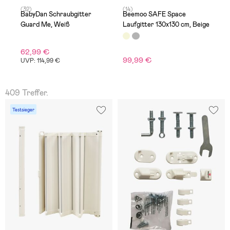
(32)
(14)
(1
BabyDan Schraubgitter
Beemoo SAFE Space
K
Guard Me, Weiß
Laufgitter 130x130 cm, Beige
G
62,99 €
99,99 €
6
UVP: 114,99 €
409 Treffer.
Testsieger