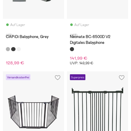
Auf Lager
Auf Lager
(87)
(183)
CAPiDi Babyphone, Grey
Neonate BC-6500D V2
Digitales Babyphone
141,99 €
128,99 €
UVP: 149,99 €
Versandkostenfrei
Superpreis