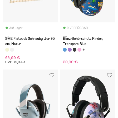
Auf Lager
9 VERFÜGBAR
(8)
(2)
2ME Flatpack Schraubgitter 95
Banz Gehörschutz Kinder,
cm, Natur
Transport Blue
64,99 €
29,99 €
UVP: 79,99 €