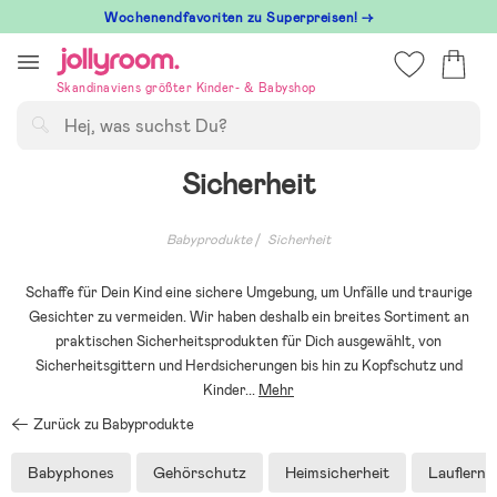
Hoppa
Wochenendfavoriten zu Superpreisen! →
till
innehållet
Skandinaviens größter Kinder- & Babyshop
Suchen
Sicherheit
Babyprodukte
Sicherheit
Schaffe für Dein Kind eine sichere Umgebung, um Unfälle und traurige
Gesichter zu vermeiden. Wir haben deshalb ein breites Sortiment an
praktischen Sicherheitsprodukten für Dich ausgewählt, von
Sicherheitsgittern und Herdsicherungen bis hin zu Kopfschutz und
Kinder
...
Mehr
Zurück zu Babyprodukte
Babyphones
Gehörschutz
Heimsicherheit
Lauflerng