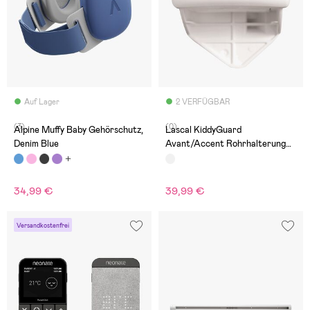
Auf Lager
2 VERFÜGBAR
(3)
(0)
Alpine Muffy Baby Gehörschutz,
Lascal KiddyGuard
Denim Blue
Avant/Accent Rohrhalterung
für Verschlussleiste, Weiß
34,99 €
39,99 €
Versandkostenfrei