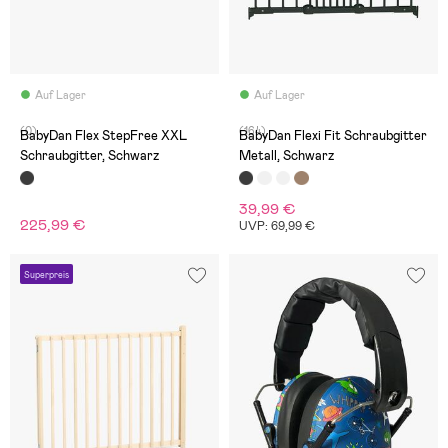
Auf Lager
Auf Lager
(0)
(164)
BabyDan Flex StepFree XXL
BabyDan Flexi Fit Schraubgitter
Schraubgitter, Schwarz
Metall, Schwarz
39,99 €
225,99 €
UVP: 69,99 €
Superpreis