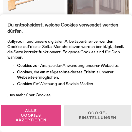
Du entscheidest, welche Cookies verwendet werden
dürfen.
Jollyroom und unsere digitalen Arbeitspartner verwenden
Cookies auf dieser Seite. Manche davon werden benötigt, damit
Auf Lager
Auf Lager
die Seite korrekt funktioniert. Folgende Cookies sind für Dich
wählbar:
(0)
(3)
Hauck Erweiterung
Beemoo SAFE Zone Laufgitter
Cookies zur Analyse der Anwendung unserer Webseite.
Schraubgitter 15 cm, Eco Beech
90x90 cm, Beige
Cookies, die ein maßgeschneidertes Erlebnis unserer
Webseite ermöglichen.
79,99 €
Kundendienst
Cookies für Werbung und Soziale Medien.
24,99 €
UVP: 99,99 €
Lies mehr über Cookies
-20%
-6%
Bestseller
ALLE
COOKIE-
COOKIES
EINSTELLUNGEN
AKZEPTIEREN