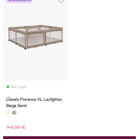
Versandkostenfrei
Auf Lager
(3)
Lionelo Florence XL Laufgitter,
Beige Sand
149,99 €