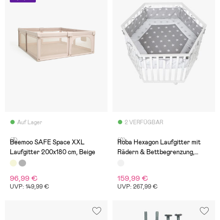
Auf Lager
2 VERFÜGBAR
(3)
(0)
Beemoo SAFE Space XXL
Roba Hexagon Laufgitter mit
Laufgitter 200x180 cm, Beige
Rädern & Bettbegrenzung,
Little Stars White
96,99 €
159,99 €
UVP: 149,99 €
UVP: 267,99 €