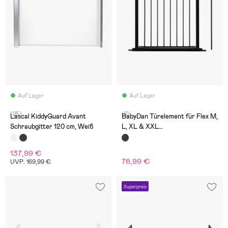
Auf Lager
Auf Lager
(25)
(2)
Lascal KiddyGuard Avant
BabyDan Türelement für Flex M,
Schraubgitter 120 cm, Weiß
L, XL & XXL
Kinderschutzgitter, Schwarz
137,99 €
76,99 €
UVP: 169,99 €
Superpreis