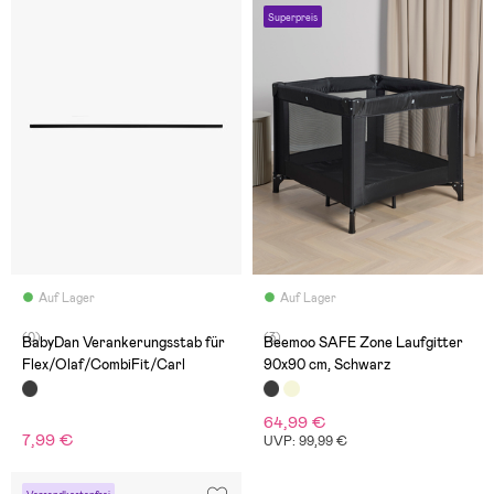
Superpreis
Auf Lager
Auf Lager
(0)
(3)
BabyDan Verankerungsstab für
Beemoo SAFE Zone Laufgitter
Flex/Olaf/CombiFit/Carl
90x90 cm, Schwarz
64,99 €
7,99 €
UVP: 99,99 €