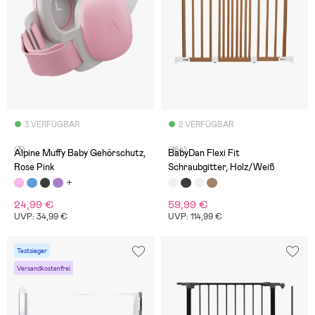
3 VERFÜGBAR
2 VERFÜGBAR
(3)
(164)
Alpine Muffy Baby Gehörschutz,
BabyDan Flexi Fit
Rose Pink
Schraubgitter, Holz/Weiß
24,99 €
59,99 €
UVP: 34,99 €
UVP: 114,99 €
Testsieger
Versandkostenfrei