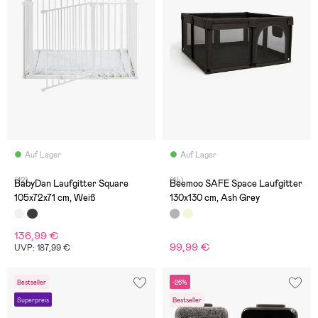
Auf Lager
Auf Lager
(12)
(14)
BabyDan Laufgitter Square
Beemoo SAFE Space Laufgitter
105x72x71 cm, Weiß
130x130 cm, Ash Grey
136,99 €
99,99 €
UVP: 187,99 €
Bestseller
-26%
Superpreis
Bestseller