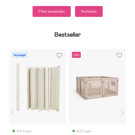
Filter anwenden
Sortieren
Bestseller
Testsieger
-23%
Auf Lager
Auf Lager