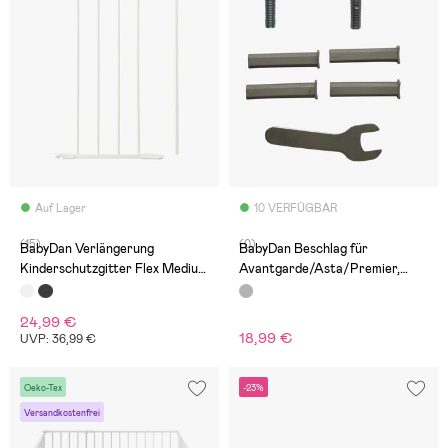
Auf Lager
10 VERFÜGBAR
(15)
(0)
BabyDan Verlängerung
BabyDan Beschlag für
Kinderschutzgitter Flex Medium
Avantgarde/Asta/Premier,
33 cm, Weiß
Grau
24,99 €
18,99 €
UVP: 36,99 €
Oeko-Tex
-23%
Versandkostenfrei