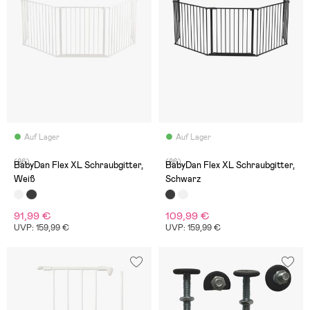
Auf Lager
Auf Lager
(86)
(86)
BabyDan Flex XL Schraubgitter,
BabyDan Flex XL Schraubgitter,
Weiß
Schwarz
91,99 €
109,99 €
UVP: 159,99 €
UVP: 159,99 €