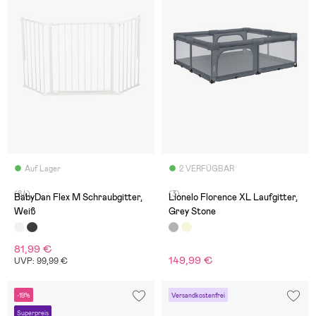
Auf Lager
2 VERFÜGBAR
(64)
(3)
BabyDan Flex M Schraubgitter,
Lionelo Florence XL Laufgitter,
Weiß
Grey Stone
81,99 €
149,99 €
UVP: 99,99 €
-19%
Versandkostenfrei
Superpreis