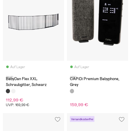
Auf Lager
Auf Lager
(148)
(20)
BabyDan Flex XXL
CAPiDi Premium Babyphone,
Schraubgitter, Schwarz
Grey
112,99 €
159,99 €
UVP: 169,99 €
Versandkostenfrei