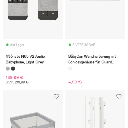
Auf Lager
5 VERFÜGBAR
(47)
(0)
Neonate N65 V2 Audio
BabyDan Wandhalterung mit
Babyphone, Light Grey
Schlossgehäuse für Guard
Me/Alma
189,99 €
4,99 €
UVP: 219,99 €