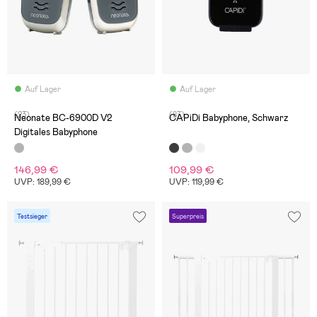
Auf Lager
Auf Lager
(23)
(87)
Neonate BC-6900D V2
CAPiDi Babyphone, Schwarz
Digitales Babyphone
146,99 €
109,99 €
UVP: 189,99 €
UVP: 119,99 €
Testsieger
Superpreis