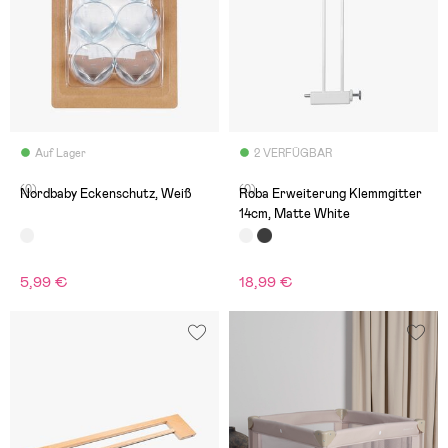
Auf Lager
2 VERFÜGBAR
(0)
(0)
Nordbaby Eckenschutz, Weiß
Roba Erweiterung Klemmgitter
14cm, Matte White
5,99 €
18,99 €