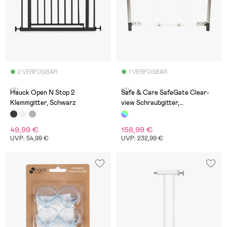
2 VERFÜGBAR
1 VERFÜGBAR
(0)
(0)
Hauck Open N Stop 2
Safe & Care SafeGate Clear-
Klemmgitter, Schwarz
view Schraubgitter,
Durchsichtig
49,99 €
158,99 €
UVP: 54,99 €
UVP: 232,99 €