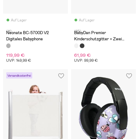
Auf Lager
Auf Lager
(11)
(85)
Neonate BC-5700D V2
BabyDan Premier
Digitales Babyphone
Kinderschutzgitter + Zwei
Verlängerungen, Weiß
119,99 €
61,99 €
UVP: 149,99 €
UVP: 99,99 €
Versandkostenfrei