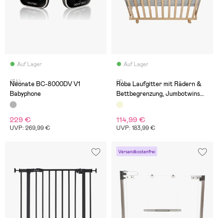
Auf Lager
Auf Lager
(54)
(1)
Neonate BC-8000DV V1
Roba Laufgitter mit Rädern &
Babyphone
Bettbegrenzung, Jumbotwins
Wood
229 €
114,99 €
UVP: 269,99 €
UVP: 183,99 €
Versandkostenfrei