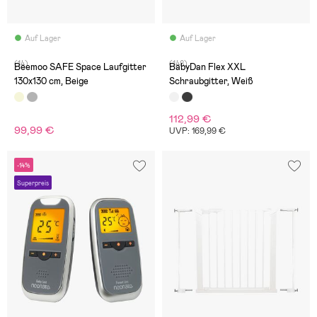
Auf Lager
Auf Lager
(14)
(148)
Beemoo SAFE Space Laufgitter
BabyDan Flex XXL
130x130 cm, Beige
Schraubgitter, Weiß
112,99 €
99,99 €
UVP: 169,99 €
-14%
Superpreis