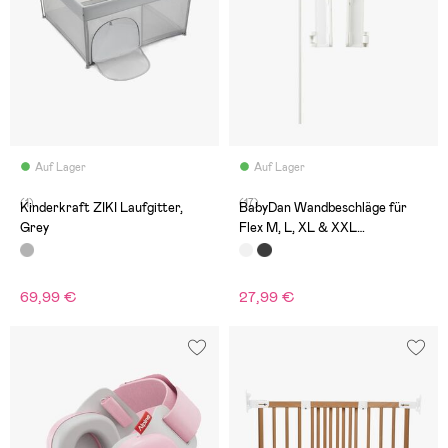
Auf Lager
Auf Lager
(1)
(17)
Kinderkraft ZIKI Laufgitter,
BabyDan Wandbeschläge für
Grey
Flex M, L, XL & XXL
Kinderschutzgitter, Weiß
69,99 €
27,99 €