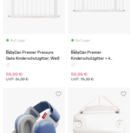
Auf Lager
Auf Lager
(5)
(13)
BabyDan Premier Pressure
BabyDan Premier
Gate Kinderschutzgitter, Weiß
Kinderschutzgitter + 4
Verlängerungen, Weiß
59,99 €
59,99 €
UVP: 84,99 €
UVP: 114,99 €