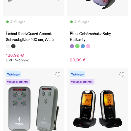
Auf Lager
Auf Lager
(15)
(2)
Lascal KiddyGuard Accent
Banz Gehörschutz Baby,
Schraubgitter 100 cm, Weiß
Butterfly
128,99 €
29,99 €
UVP: 143,99 €
Testsieger
Testsieger
Versandkostenfrei
Versandkostenfrei