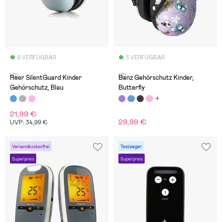
8 VERFÜGBAR
3 VERFÜGBAR
(0)
(2)
Reer SilentGuard Kinder
Banz Gehörschutz Kinder,
Gehörschutz, Blau
Butterfly
21,99 €
29,99 €
UVP: 34,99 €
Versandkostenfrei
Testsieger
Superpreis
Superpreis