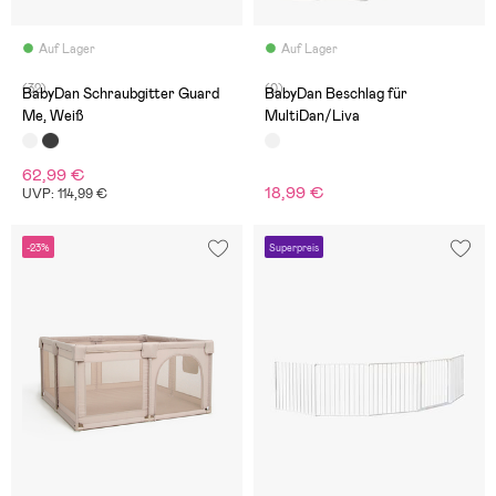
Auf Lager
Auf Lager
(32)
(0)
BabyDan Schraubgitter Guard
BabyDan Beschlag für
Me, Weiß
MultiDan/Liva
62,99 €
18,99 €
UVP: 114,99 €
-23%
Superpreis