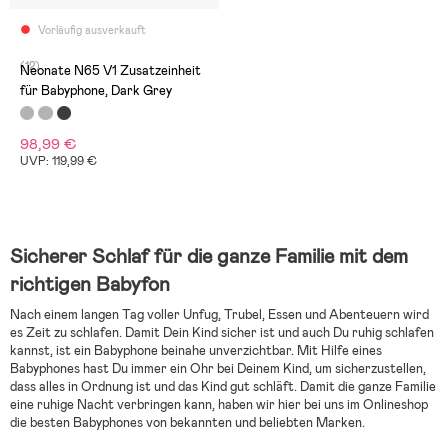
Vorläufig ausverkauft
(12)
Neonate N65 V1 Zusatzeinheit
für Babyphone, Dark Grey
98,99 €
UVP: 119,99 €
Sicherer Schlaf für die ganze Familie mit dem
richtigen Babyfon
Nach einem langen Tag voller Unfug, Trubel, Essen und Abenteuern wird
es Zeit zu schlafen. Damit Dein Kind sicher ist und auch Du ruhig schlafen
kannst, ist ein Babyphone beinahe unverzichtbar. Mit Hilfe eines
Babyphones hast Du immer ein Ohr bei Deinem Kind, um sicherzustellen,
dass alles in Ordnung ist und das Kind gut schläft. Damit die ganze Familie
eine ruhige Nacht verbringen kann, haben wir hier bei uns im Onlineshop
die besten Babyphones von bekannten und beliebten Marken.