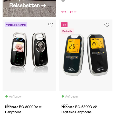
159,99 €
Versandkostenfrei
-6%
Bestseller
Auf Lager
Auf Lager
(54)
(100)
Neonate BC-8000DV V1
Neonate BC-5800D V2
Babyphone
Digitales Babyphone