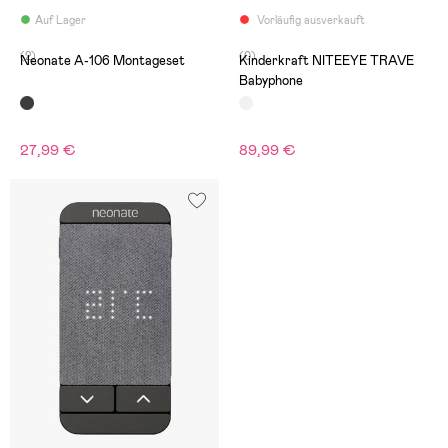
Auf Lager
Vorläufig ausverkauft
(2)
(0)
Neonate A-106 Montageset
Kinderkraft NITEEYE TRAVE
Babyphone
27,99 €
89,99 €