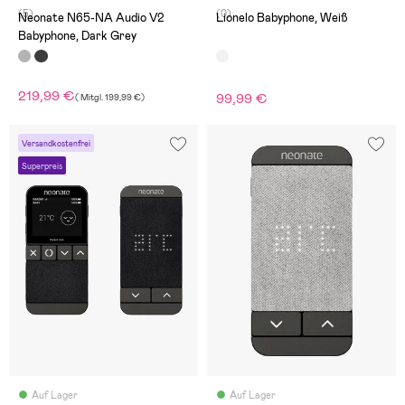
(5)
(0)
Neonate N65-NA Audio V2
Lionelo Babyphone, Weiß
Babyphone, Dark Grey
219,99 €
99,99 €
(
Mitgl.
199,99 €
)
Versandkostenfrei
Superpreis
Auf Lager
Auf Lager