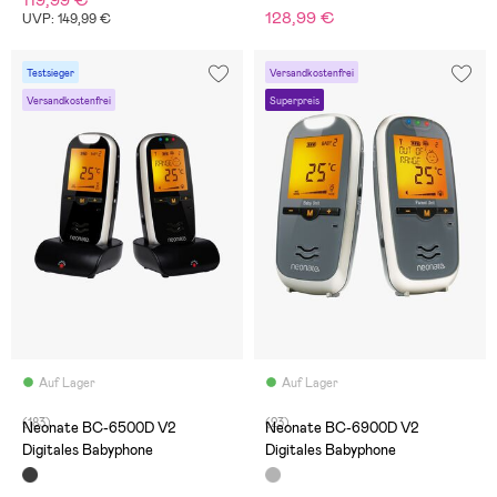
119,99 €
128,99 €
UVP: 149,99 €
Testsieger
Versandkostenfrei
Versandkostenfrei
Superpreis
Auf Lager
Auf Lager
(183)
(23)
Neonate BC-6500D V2
Neonate BC-6900D V2
Digitales Babyphone
Digitales Babyphone