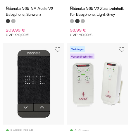
(5)
(12)
Neonate N65-NA Audio V2
Neonate N65 V2 Zusatzeinheit
Babyphone, Schwarz
für Babyphone, Light Grey
209,99 €
98,99 €
UVP: 219,99 €
UVP: 119,99 €
Testsieger
Versandkostenfrei
8 VERFÜGBAR
Auf Lager