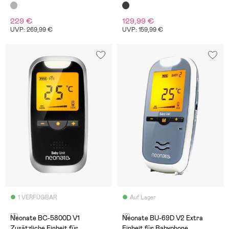
229 €
129,99 €
UVP: 269,99 €
UVP: 159,99 €
1 VERFÜGBAR
Auf Lager
(3)
(2)
Neonate BC-5800D V1
Neonate BU-69D V2 Extra
Zusätzliche Einheit für
Einheit für Babyphone