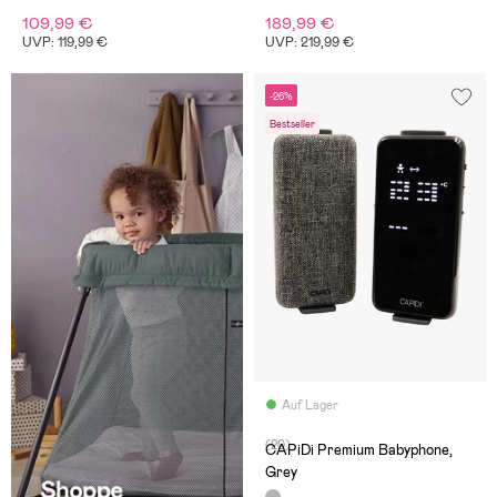
109,99 €
189,99 €
UVP: 119,99 €
UVP: 219,99 €
-26%
Bestseller
Auf Lager
(20)
CAPiDi Premium Babyphone,
Grey