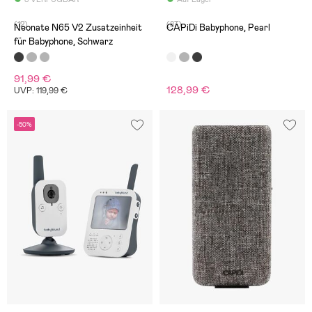
(12)
(87)
Neonate N65 V2 Zusatzeinheit
CAPiDi Babyphone, Pearl
für Babyphone, Schwarz
91,99 €
128,99 €
UVP: 119,99 €
-50%