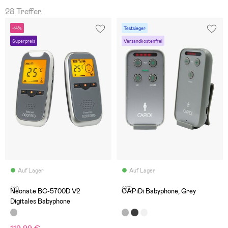
28 Treffer.
-14%
Testsieger
Superpreis
Versandkostenfrei
Auf Lager
Auf Lager
(11)
(87)
Neonate BC-5700D V2
CAPiDi Babyphone, Grey
Digitales Babyphone