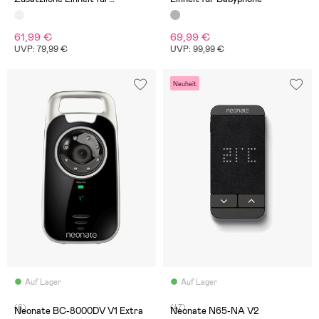
Babyphone
61,99 €
69,99 €
UVP: 79,99 €
UVP: 99,99 €
Neuheit
Auf Lager
Auf Lager
(6)
(47)
Neonate BC-8000DV V1 Extra
Neonate N65-NA V2