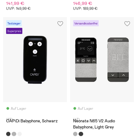
141,99 €
146,99 €
UVP: 149,99 €
UVP: 189,99 €
Testsieger
Versandkostenfrei
Superpreis
Auf Lager
Auf Lager
(87)
(47)
CAPiDi Babyphone, Schwarz
Neonate N65 V2 Audio
Babyphone, Light Grey