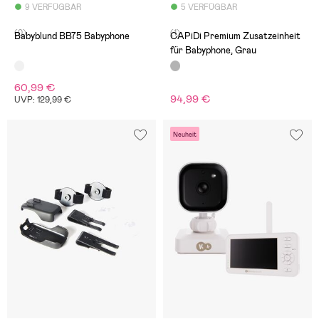
9 VERFÜGBAR
5 VERFÜGBAR
(0)
(1)
Babyblund BB75 Babyphone
CAPiDi Premium Zusatzeinheit
für Babyphone, Grau
60,99 €
94,99 €
UVP: 129,99 €
Neuheit