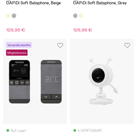
(2)
(2)
CAPiDi Soft Babyphone, Beige
CAPiDi Soft Babyphone, Grey
129,99 €
129,99 €
Versandkostenfrei
Mitgliederpreis
Auf Lager
4 VERFÜGBAR