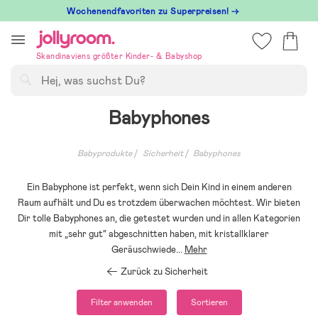
Hoppa
Wochenendfavoriten zu Superpreisen! →
till
innehållet
Skandinaviens größter Kinder- & Babyshop
Suchen
Babyphones
Babyprodukte
Sicherheit
Babyphones
Ein Babyphone ist perfekt, wenn sich Dein Kind in einem anderen
Raum aufhält und Du es trotzdem überwachen möchtest. Wir bieten
Dir tolle Babyphones an, die getestet wurden und in allen Kategorien
mit „sehr gut“ abgeschnitten haben, mit kristallklarer
Geräuschwiede
...
Mehr
Zurück zu Sicherheit
Filter anwenden
Sortieren