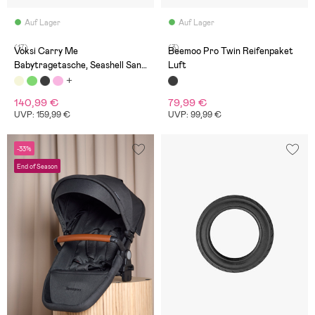
Auf Lager
Auf Lager
(17)
(3)
Voksi Carry Me
Beemoo Pro Twin Reifenpaket
Babytragetasche, Seashell Sand
Luft
Leaf
140,99 €
79,99 €
UVP: 159,99 €
UVP: 99,99 €
-33%
End of Season