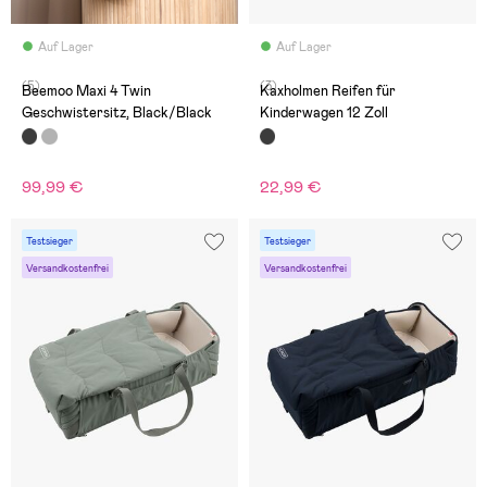
Auf Lager
Auf Lager
(5)
(3)
Beemoo Maxi 4 Twin
Kaxholmen Reifen für
Geschwistersitz, Black/Black
Kinderwagen 12 Zoll
99,99 €
22,99 €
Testsieger
Testsieger
Versandkostenfrei
Versandkostenfrei