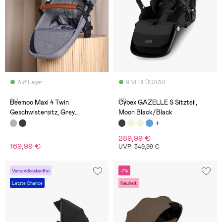
Auf Lager
9 VERFÜGBAR
(5)
(2)
Beemoo Maxi 4 Twin
Cybex GAZELLE S Sitzteil,
Geschwistersitz, Grey
Moon Black/Black
Melange/Black
289,99 €
169,99 €
UVP: 349,99 €
Versandkostenfrei
-7%
Letzte Chance
Neuheit