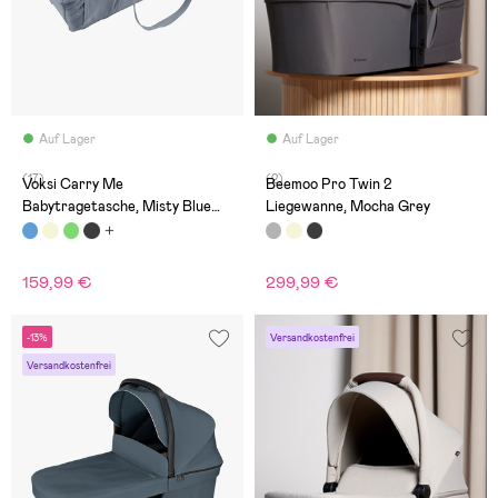
Auf Lager
Auf Lager
(17)
(2)
Voksi Carry Me
Beemoo Pro Twin 2
Babytragetasche, Misty Blue
Liegewanne, Mocha Grey
Leaf
159,99 €
299,99 €
-13%
Versandkostenfrei
Versandkostenfrei