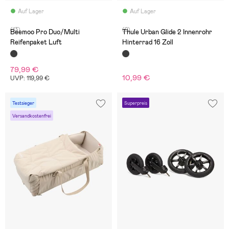
Auf Lager
Auf Lager
(13)
(2)
Beemoo Pro Duo/Multi
Thule Urban Glide 2 Innenrohr
Reifenpaket Luft
Hinterrad 16 Zoll
79,99 €
10,99 €
UVP: 119,99 €
Testsieger
Superpreis
Versandkostenfrei