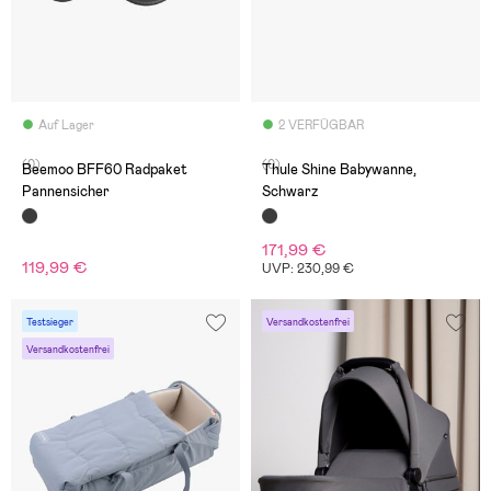
Auf Lager
2 VERFÜGBAR
(0)
(0)
Beemoo BFF60 Radpaket
Thule Shine Babywanne,
Pannensicher
Schwarz
171,99 €
119,99 €
UVP: 230,99 €
Testsieger
Versandkostenfrei
Versandkostenfrei