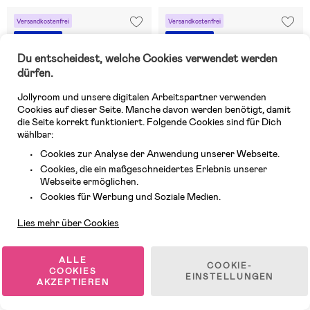
Versandkostenfrei
Versandkostenfrei
Letzte Chance
Letzte Chance
Du entscheidest, welche Cookies verwendet werden
dürfen.
Jollyroom und unsere digitalen Arbeitspartner verwenden
Cookies auf dieser Seite. Manche davon werden benötigt, damit
die Seite korrekt funktioniert. Folgende Cookies sind für Dich
wählbar:
Cookies zur Analyse der Anwendung unserer Webseite.
Cookies, die ein maßgeschneidertes Erlebnis unserer
Webseite ermöglichen.
Kundendienst
Cookies für Werbung und Soziale Medien.
1 VERFÜGBAR
1 VERFÜGBAR
Lies mehr über Cookies
(0)
(0)
Leclerc Baby Babywanne, Army
Leclerc Baby Babywanne, Grey
Green
Melange
ALLE
COOKIE-
COOKIES
EINSTELLUNGEN
AKZEPTIEREN
253,99 €
253,99 €