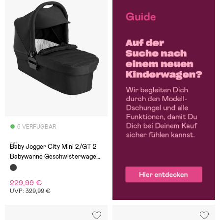
6 VERFÜGBAR
(3)
Baby Jogger City Mini 2/GT 2
Babywanne Geschwisterwagen,
Jet
229,99 €
UVP: 329,99 €