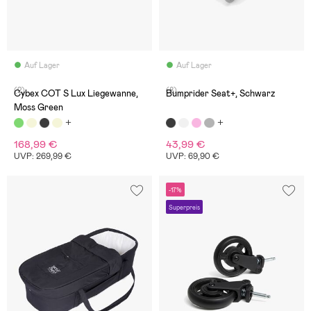
Auf Lager
Auf Lager
(2)
(8)
Cybex COT S Lux Liegewanne,
Bumprider Seat+, Schwarz
Moss Green
168,99 €
43,99 €
UVP: 269,99 €
UVP: 69,90 €
-17%
Superpreis