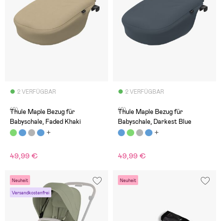
2 VERFÜGBAR
2 VERFÜGBAR
(0)
(0)
Thule Maple Bezug für
Thule Maple Bezug für
Babyschale, Faded Khaki
Babyschale, Darkest Blue
49,99 €
49,99 €
Neuheit
Neuheit
Versandkostenfrei