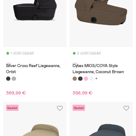
1 VERFÜGBAR
2 VERFÜGBAR
(0)
(0)
Silver Cross Reef Liegewanne,
Cybex MIOS/COYA Style
Orbit
Liegewanne, Coconut Brown
369,99 €
398,99 €
Neuheit
Neuheit