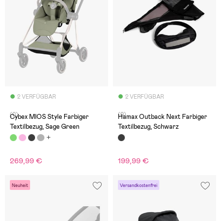
2 VERFÜGBAR
2 VERFÜGBAR
(0)
(0)
Cybex MIOS Style Farbiger
Hamax Outback Next Farbiger
Textilbezug, Sage Green
Textilbezug, Schwarz
269,99 €
199,99 €
Neuheit
Versandkostenfrei