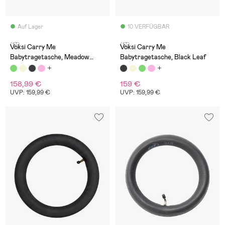
Auf Lager
10 VERFÜGBAR
(17)
(17)
Voksi Carry Me
Voksi Carry Me
Babytragetasche, Meadow
Babytragetasche, Black Leaf
Green Leaf
158,99 €
159 €
UVP: 159,99 €
UVP: 159,99 €