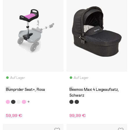
Auf Lager
Auf Lager
(8)
(1)
Bumprider Seat+, Rosa
Beemoo Maxi 4 Liegeaufsatz,
Schwarz
59,99 €
99,99 €