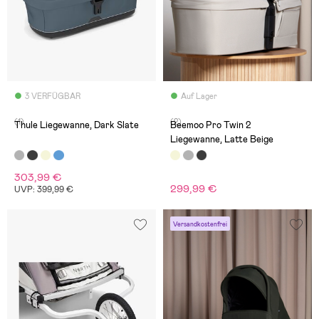
3 VERFÜGBAR
Auf Lager
(1)
(2)
Thule Liegewanne, Dark Slate
Beemoo Pro Twin 2
Liegewanne, Latte Beige
303,99 €
299,99 €
UVP: 399,99 €
Versandkostenfrei