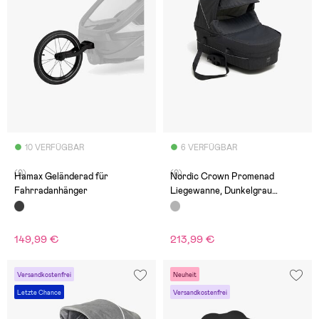
10 VERFÜGBAR
6 VERFÜGBAR
(0)
(0)
Hamax Geländerad für
Nordic Crown Promenad
Fahrradanhänger
Liegewanne, Dunkelgrau
Mélange
149,99 €
213,99 €
Versandkostenfrei
Neuheit
Letzte Chance
Versandkostenfrei