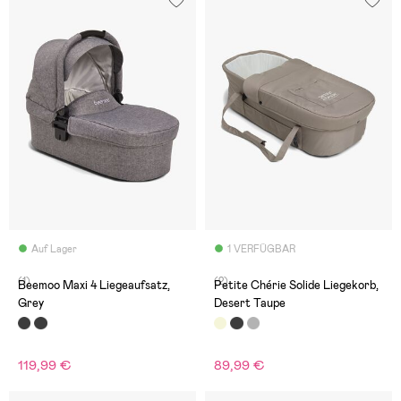
Auf Lager
1 VERFÜGBAR
(1)
(2)
Beemoo Maxi 4 Liegeaufsatz,
Petite Chérie Solide Liegekorb,
Grey
Desert Taupe
119,99 €
89,99 €