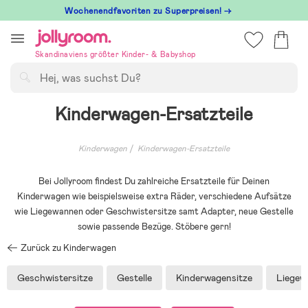
Hoppa
Wochenendfavoriten zu Superpreisen! →
till
innehållet
Skandinaviens größter Kinder- & Babyshop
Suchen
Kinderwagen-Ersatzteile
Kinderwagen
Kinderwagen-Ersatzteile
Bei Jollyroom findest Du zahlreiche Ersatzteile für Deinen
Kinderwagen wie beispielsweise extra Räder, verschiedene Aufsätze
wie Liegewannen oder Geschwistersitze samt Adapter, neue Gestelle
sowie passende Bezüge. Stöbere gern!
Zurück zu Kinderwagen
Geschwistersitze
Gestelle
Kinderwagensitze
Liegew