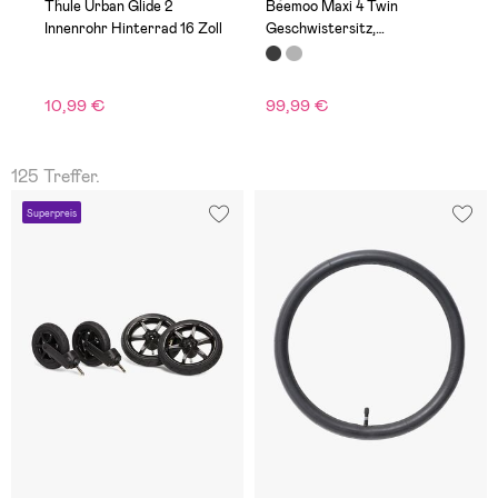
Thule Urban Glide 2
Beemoo Maxi 4 Twin
K
Innenrohr Hinterrad 16 Zoll
Geschwistersitz,
K
Black/Black
10,99 €
99,99 €
1
125 Treffer.
Superpreis