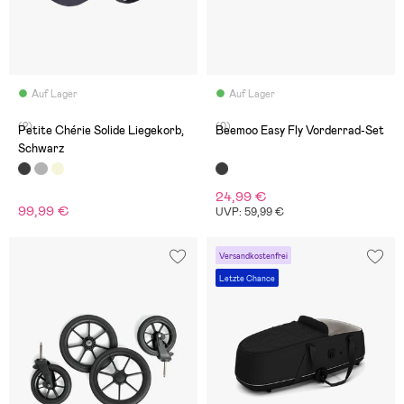
Auf Lager
Auf Lager
(2)
(0)
Petite Chérie Solide Liegekorb,
Beemoo Easy Fly Vorderrad-Set
Schwarz
24,99 €
99,99 €
UVP: 59,99 €
Versandkostenfrei
Letzte Chance