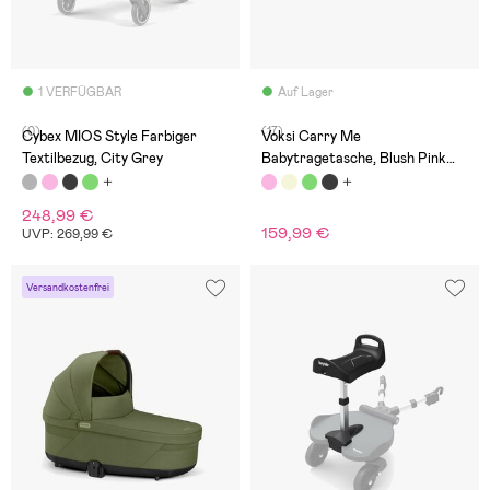
1 VERFÜGBAR
Auf Lager
(0)
(17)
Cybex MIOS Style Farbiger
Voksi Carry Me
Textilbezug, City Grey
Babytragetasche, Blush Pink
Leaf
248,99 €
159,99 €
UVP: 269,99 €
Versandkostenfrei