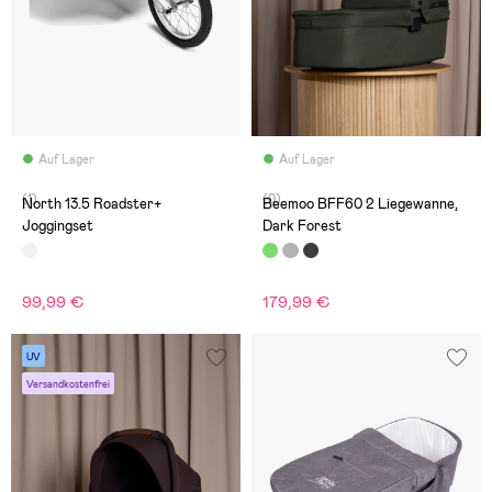
Auf Lager
Auf Lager
(1)
(0)
North 13.5 Roadster+
Beemoo BFF60 2 Liegewanne,
Joggingset
Dark Forest
99,99 €
179,99 €
UV
Versandkostenfrei