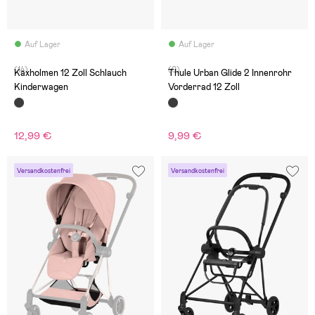
Auf Lager
Auf Lager
(14)
(0)
Kaxholmen 12 Zoll Schlauch
Thule Urban Glide 2 Innenrohr
Kinderwagen
Vorderrad 12 Zoll
12,99 €
9,99 €
Versandkostenfrei
Versandkostenfrei