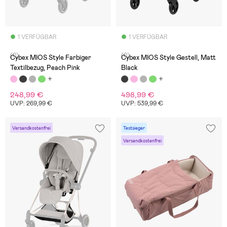
1 VERFÜGBAR
1 VERFÜGBAR
(0)
(0)
Cybex MIOS Style Farbiger
Cybex MIOS Style Gestell, Matt
Textilbezug, Peach Pink
Black
248,99 €
498,99 €
UVP: 269,99 €
UVP: 539,99 €
Versandkostenfrei
Testsieger
Versandkostenfrei