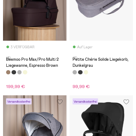
3 VERFÜGBAR
Auf Lager
(3)
(2)
Beemoo Pro Max/Pro Multi 2
Petite Chérie Solide Liegekorb,
Liegewanne, Espresso Brown
Dunkelgrau
199,99 €
99,99 €
Versandkostenfrei
Versandkostenfrei