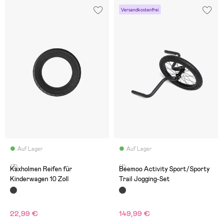
Versandkostenfrei
Auf Lager
Auf Lager
(3)
(1)
Kaxholmen Reifen für
Beemoo Activity Sport/Sporty
Kinderwagen 10 Zoll
Trail Jogging-Set
22,99 €
149,99 €