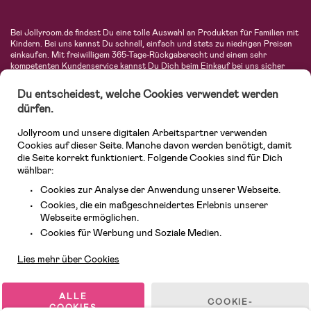
Bei Jollyroom.de findest Du eine tolle Auswahl an Produkten für Familien mit
Kindern. Bei uns kannst Du schnell, einfach und stets zu niedrigen Preisen
einkaufen. Mit freiwilligem 365-Tage-Rückgaberecht und einem sehr
kompetenten Kundenservice kannst Du Dich beim Einkauf bei uns sicher
fühlen. In unserem Sortiment findest Du unter anderem Kinderwagen,
Autositze, Kinder- und Babymode, Produkte für Mütter und eine Menge
Du entscheidest, welche Cookies verwendet werden
fantastischer Einrichtungsgegenstände, Spielsachen, Babyprodukte und
dürfen.
vieles mehr. Wir haben Produkte von bekannten Herstellern wie Britax, Maxi-
Cosi, Hauck, Baby Jogger, Ergobaby, Didriksons, KidKraft, Ergobaby, Philips
Jollyroom und unsere digitalen Arbeitspartner verwenden
Avent, Jack Wolfskin, Cybex, LEGO und vielen mehr. Schau Dich um in
unserer vielfältigen Online-Boutique für Kinder & Babys. Willkommen!
Cookies auf dieser Seite. Manche davon werden benötigt, damit
die Seite korrekt funktioniert. Folgende Cookies sind für Dich
wählbar:
Cookies zur Analyse der Anwendung unserer Webseite.
Cookies, die ein maßgeschneidertes Erlebnis unserer
Webseite ermöglichen.
Kundendienst
Cookies für Werbung und Soziale Medien.
Lies mehr über Cookies
© 2026 Jollyroom GmbH. Alle Rechte vorbehalten.
ALLE
COOKIE-
COOKIES