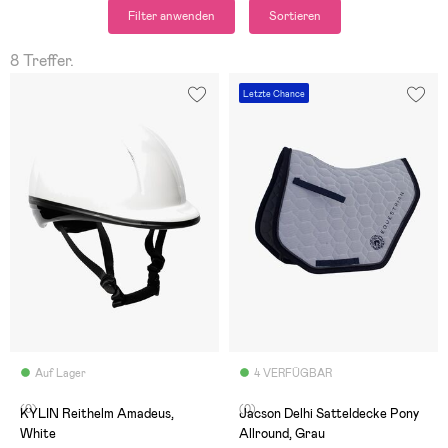
Filter anwenden
Sortieren
8 Treffer.
Letzte Chance
Auf Lager
4 VERFÜGBAR
(0)
(0)
KYLIN Reithelm Amadeus,
Jacson Delhi Satteldecke Pony
White
Allround, Grau