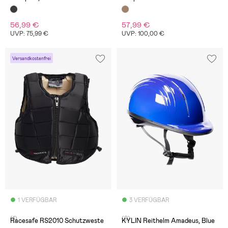
56,99 €
57,99 €
UVP: 75,99 €
UVP: 100,00 €
Versandkostenfrei
1 VERFÜGBAR
3 VERFÜGBAR
(1)
(0)
Racesafe RS2010 Schutzweste
KYLIN Reithelm Amadeus, Blue