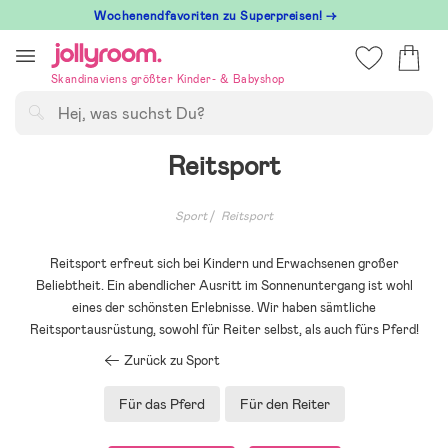
Hoppa
Wochenendfavoriten zu Superpreisen! →
till
innehållet
Skandinaviens größter Kinder- & Babyshop
Suchen
Reitsport
Sport
Reitsport
Reitsport erfreut sich bei Kindern und Erwachsenen großer
Beliebtheit. Ein abendlicher Ausritt im Sonnenuntergang ist wohl
eines der schönsten Erlebnisse. Wir haben sämtliche
Reitsportausrüstung, sowohl für Reiter selbst, als auch fürs Pferd!
Zurück zu Sport
Für das Pferd
Für den Reiter