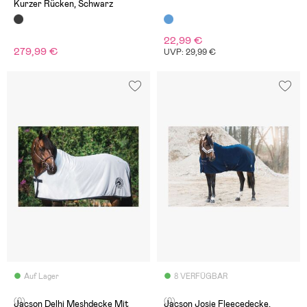
Kurzer Rücken, Schwarz
22,99 €
279,99 €
UVP: 29,99 €
Auf Lager
8 VERFÜGBAR
(0)
(0)
Jacson Delhi Meshdecke Mit
Jacson Josie Fleecedecke,