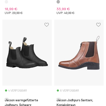
18,99 €
33,99 €
UVP: 29,99 €
UVP: 49,99 €
4 VERFÜGBAR
6 VERFÜGBAR
(2)
(0)
Jacson warmgefütterte
Jacson Jodhpurs Santiani,
Jodhpurs, Schwarz
Konjaksbraun