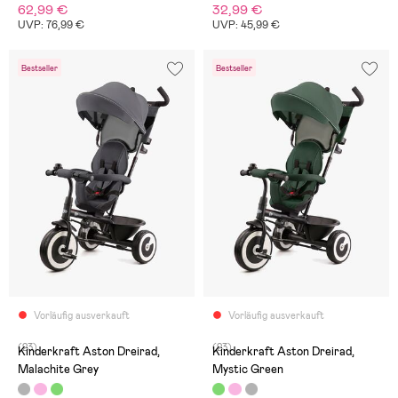
62,99 €
32,99 €
UVP: 76,99 €
UVP: 45,99 €
Bestseller
Bestseller
Vorläufig ausverkauft
Vorläufig ausverkauft
(23)
(23)
Kinderkraft Aston Dreirad,
Kinderkraft Aston Dreirad,
Malachite Grey
Mystic Green