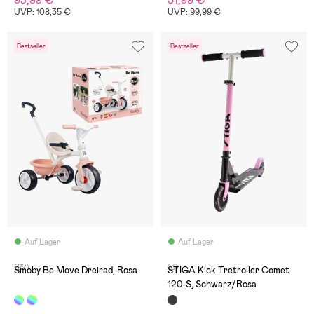
93,99 €
51,99 €
UVP: 108,35 €
UVP: 99,99 €
Bestseller
Bestseller
Auf Lager
Auf Lager
(22)
(3)
Smoby Be Move Dreirad, Rosa
STIGA Kick Tretroller Comet
120-S, Schwarz/Rosa