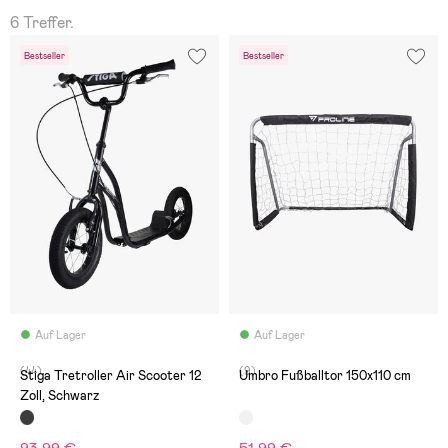
6 Treffer.
Bestseller
Bestseller
Auf Lager
Auf Lager
(44)
(9)
Stiga Tretroller Air Scooter 12
Umbro Fußballtor 150x110 cm
Zoll, Schwarz