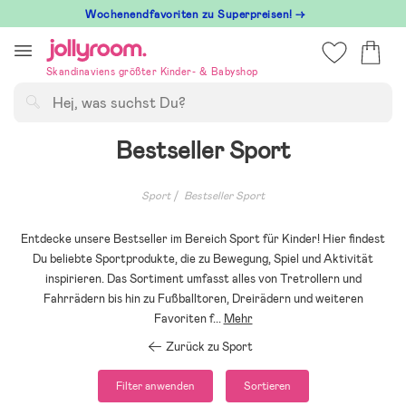
Hoppa
Wochenendfavoriten zu Superpreisen! →
till
innehållet
Skandinaviens größter Kinder- & Babyshop
Suchen
Bestseller Sport
Sport
Bestseller Sport
Entdecke unsere Bestseller im Bereich Sport für Kinder! Hier findest
Du beliebte Sportprodukte, die zu Bewegung, Spiel und Aktivität
inspirieren. Das Sortiment umfasst alles von Tretrollern und
Fahrrädern bis hin zu Fußballtoren, Dreirädern und weiteren
Favoriten f
...
Mehr
Zurück zu Sport
Filter anwenden
Sortieren