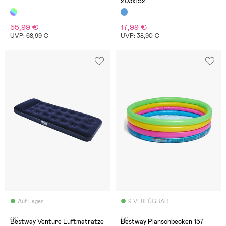
203x152
55,99 €
17,99 €
UVP: 68,99 €
UVP: 38,90 €
Auf Lager
9 VERFÜGBAR
(6)
(3)
Bestway Venture Luftmatratze
Bestway Planschbecken 157