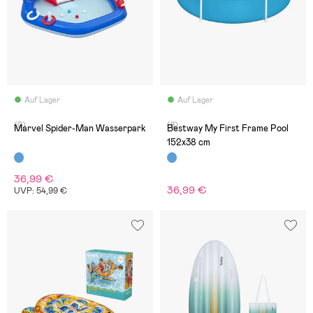
Auf Lager
Auf Lager
(0)
(8)
Marvel Spider-Man Wasserpark
Bestway My First Frame Pool
152x38 cm
36,99 €
36,99 €
UVP: 54,99 €