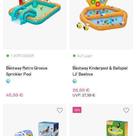
1 VERFÜGBAR
Auf Lager
(0)
(1)
Bestway Retro Groove
Bestway Kinderpool & Ballspiel
Sprinkler Pool
Lil' Beehive
26,99 €
45,99 €
UVP: 27,99 €
-26%