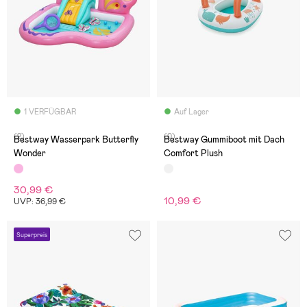
1 VERFÜGBAR
Auf Lager
(2)
(0)
Bestway Wasserpark Butterfly
Bestway Gummiboot mit Dach
Wonder
Comfort Plush
30,99 €
10,99 €
UVP: 36,99 €
Superpreis