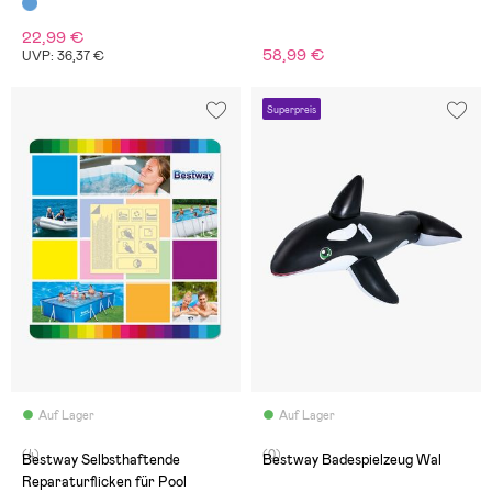
22,99 €
58,99 €
UVP: 36,37 €
Superpreis
Auf Lager
Auf Lager
(4)
(0)
Bestway Selbsthaftende
Bestway Badespielzeug Wal
Reparaturflicken für Pool