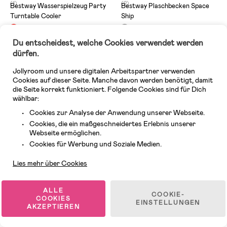
(1)
(2)
Bestway Wasserspielzeug Party
Bestway Plaschbecken Space
Turntable Cooler
Ship
Du entscheidest, welche Cookies verwendet werden
19,99 €
13,99 €
dürfen.
Jollyroom und unsere digitalen Arbeitspartner verwenden
Cookies auf dieser Seite. Manche davon werden benötigt, damit
die Seite korrekt funktioniert. Folgende Cookies sind für Dich
wählbar:
Cookies zur Analyse der Anwendung unserer Webseite.
Cookies, die ein maßgeschneidertes Erlebnis unserer
Webseite ermöglichen.
Kundendienst
Cookies für Werbung und Soziale Medien.
Lies mehr über Cookies
ALLE
COOKIE-
COOKIES
EINSTELLUNGEN
AKZEPTIEREN
Auf Lager
Auf Lager