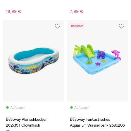
18,99 €
7,99 €
Bestseller
Auf Lager
Auf Lager
(5)
(22)
Bestway Planschbecken
Bestway Fantastisches
262x157 Clownfisch
Aquarium Wasserpark 239x206