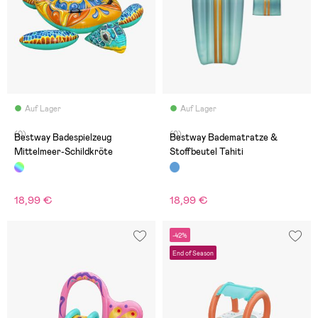
Auf Lager
Auf Lager
(0)
(0)
Bestway Badespielzeug
Bestway Badematratze &
Mittelmeer-Schildkröte
Stoffbeutel Tahiti
18,99 €
18,99 €
-42%
End of Season