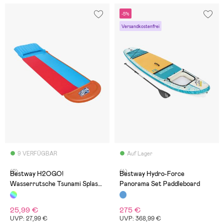
-5%
Versandkostenfrei
9 VERFÜGBAR
Auf Lager
(2)
(4)
Bestway H2OGO!
Bestway Hydro-Force
Wasserrutsche Tsunami Splash
Panorama Set Paddleboard
Ramp Double
25,99 €
275 €
UVP: 27,99 €
UVP: 368,99 €