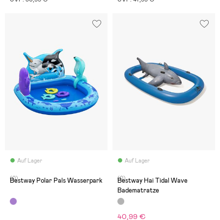
Auf Lager
Auf Lager
(0)
(0)
Bestway Polar Pals Wasserpark
Bestway Hai Tidal Wave
Badematratze
40,99 €