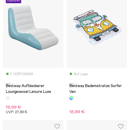
Superpreis
5 VERFÜGBAR
Auf Lager
(0)
(0)
Bestway Aufblasbarer
Bestway Badematratze Surfer
Loungesessel Leisure Luxe
Van
19,99 €
18,99 €
UVP: 27,99 €