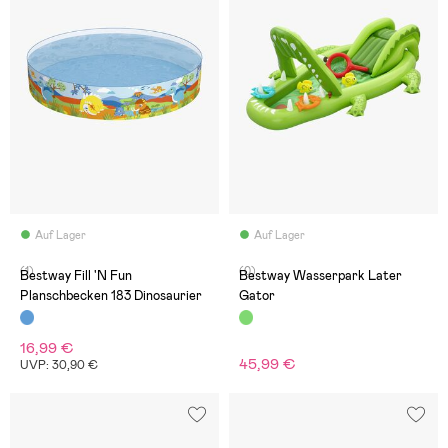
Auf Lager
Auf Lager
(1)
(0)
Bestway Fill 'N Fun
Bestway Wasserpark Later
Planschbecken 183 Dinosaurier
Gator
16,99 €
45,99 €
UVP: 30,90 €