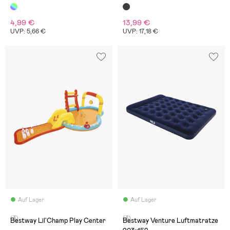
4,99 €
13,99 €
UVP: 5,66 €
UVP: 17,18 €
Auf Lager
Auf Lager
(3)
(3)
Bestway Lil'Champ Play Center
Bestway Venture Luftmatratze