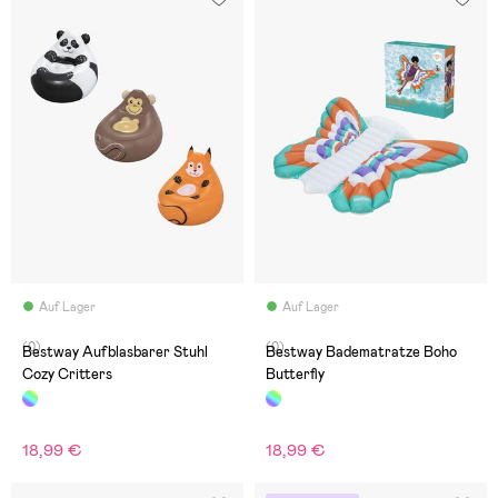
Auf Lager
Auf Lager
(0)
(0)
Bestway Aufblasbarer Stuhl
Bestway Badematratze Boho
Cozy Critters
Butterfly
18,99 €
18,99 €