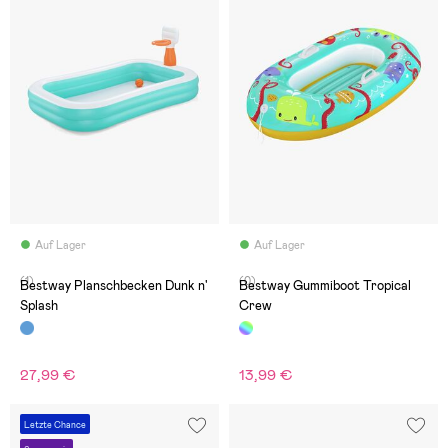
Auf Lager
Auf Lager
(1)
(0)
Bestway Planschbecken Dunk n'
Bestway Gummiboot Tropical
Splash
Crew
27,99 €
13,99 €
Letzte Chance