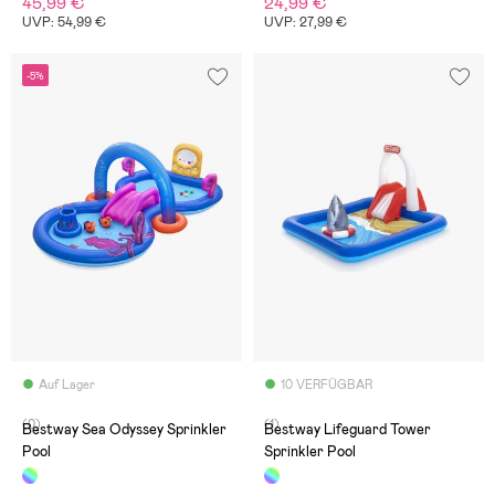
45,99 €
24,99 €
UVP: 54,99 €
UVP: 27,99 €
-5%
Auf Lager
10 VERFÜGBAR
(0)
(1)
Bestway Sea Odyssey Sprinkler
Bestway Lifeguard Tower
Pool
Sprinkler Pool