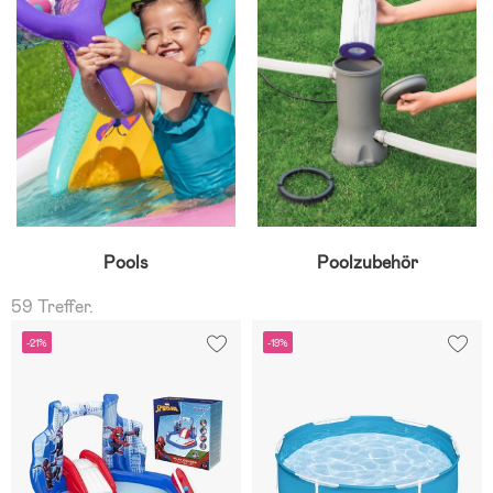
Pools
Poolzubehör
59 Treffer.
-21%
-19%