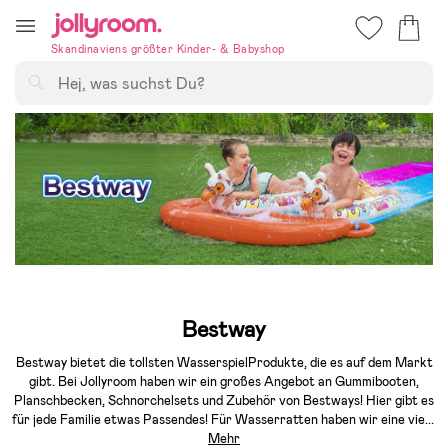
Hoppa
till
Skandinaviens größter Kinder- & Babyshop
innehållet
Suchen
Bestway
Bestway bietet die tollsten WasserspielProdukte, die es auf dem Markt
gibt. Bei Jollyroom haben wir ein großes Angebot an Gummibooten,
Planschbecken, Schnorchelsets und Zubehör von Bestways! Hier gibt es
für jede Familie etwas Passendes! Für Wasserratten haben wir eine vie
...
Mehr