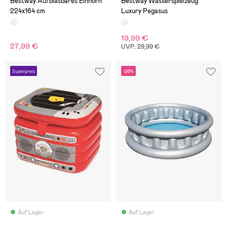
Bestway Aufblasbares Einhorn
Bestway Wasserspielzeug
224x164 cm
Luxury Pegasus
19,99 €
27,99 €
UVP: 29,99 €
Superpreis
-26%
Auf Lager
Auf Lager