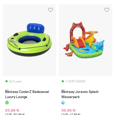
Auf Lager
4 VERFÜGBAR
(0)
(3)
Bestway CoolerZ Badesessel
Bestway Jurassic Splash
Luxury Lounge
Wasserpark
25,99 €
36,99 €
UVP: 30,99 €
UVP: 47,99 €