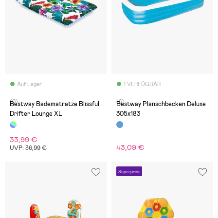
Auf Lager
1 VERFÜGBAR
(0)
(6)
Bestway Badematratze Blissful
Bestway Planschbecken Deluxe
Drifter Lounge XL
305x183
33,99 €
43,09 €
UVP: 36,99 €
Superpreis