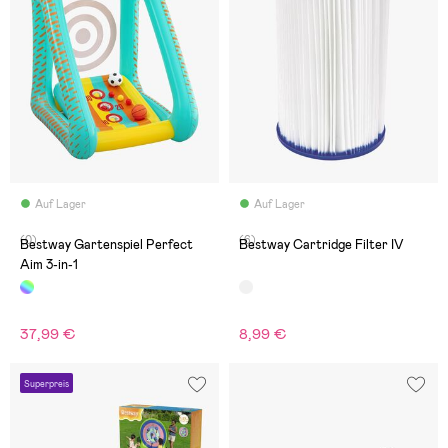
Auf Lager
Auf Lager
(0)
(6)
Bestway Gartenspiel Perfect
Bestway Cartridge Filter IV
Aim 3-in-1
37,99 €
8,99 €
Superpreis