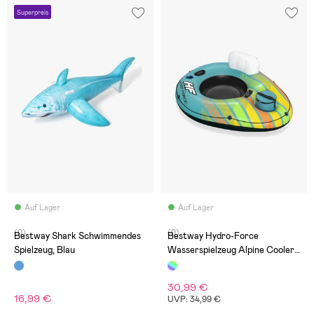
Superpreis
Auf Lager
Auf Lager
(0)
(0)
Bestway Shark Schwimmendes
Bestway Hydro-Force
Spielzeug, Blau
Wasserspielzeug Alpine Cooler
Tube
30,99 €
16,99 €
UVP: 34,99 €