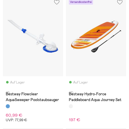
Versandkostenfrei
Auf Lager
Auf Lager
(1)
(2)
Bestway Flowclear
Bestway Hydro-Force
AquaSweeper Poolstaubsauger
Paddleboard Aqua Journey Set
60,99 €
197 €
UVP: 77,99 €