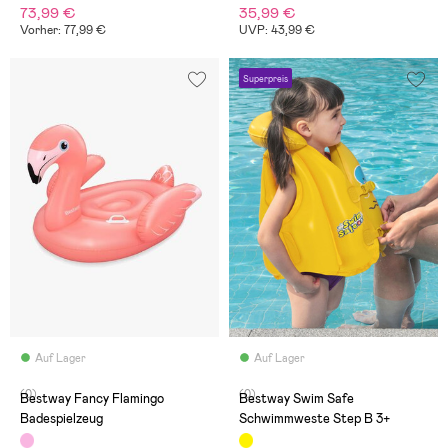
73,99 €
35,99 €
Vorher: 77,99 €
UVP: 43,99 €
Superpreis
Auf Lager
Auf Lager
(0)
(0)
Bestway Fancy Flamingo
Bestway Swim Safe
Badespielzeug
Schwimmweste Step B 3+