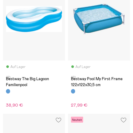
Auf Lager
Auf Lager
(2)
(0)
Bestway The Big Lagoon
Bestway Pool My First Frame
Familienpool
122x122x30,5 cm
38,90 €
27,99 €
Neuheit