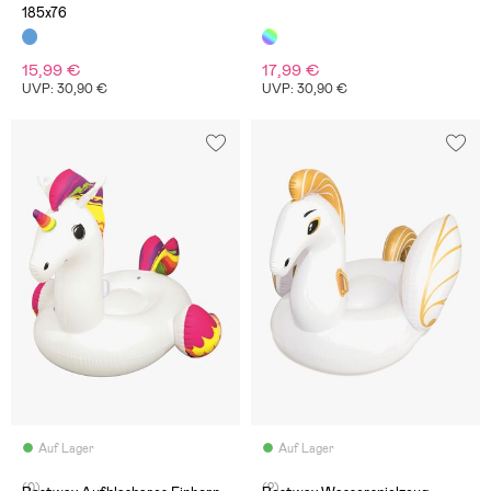
185x76
15,99 €
17,99 €
UVP: 30,90 €
UVP: 30,90 €
Auf Lager
Auf Lager
(0)
(2)