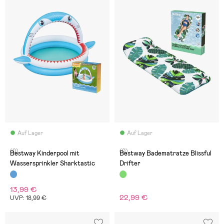
Auf Lager
Auf Lager
(0)
(0)
Bestway Kinderpool mit
Bestway Badematratze Blissful
Wassersprinkler Sharktastic
Drifter
13,99 €
22,99 €
UVP: 18,99 €