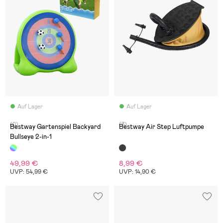
Auf Lager
Auf Lager
(0)
(3)
Bestway Gartenspiel Backyard
Bestway Air Step Luftpumpe
Bullseye 2-in-1
49,99 €
8,99 €
UVP: 54,99 €
UVP: 14,90 €