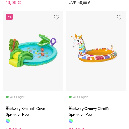
19,99 €
UVP: 45,99 €
-6%
Auf Lager
Auf Lager
(0)
(0)
Bestway Krokodil Cove
Bestway Groovy Giraffe
Sprinkler Pool
Sprinkler Pool