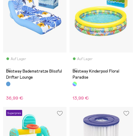
Auf Lager
Auf Lager
(0)
(0)
Bestway Badematratze Blissful
Bestway Kinderpool Floral
Drifter Lounge
Paradise
36,99 €
13,99 €
Superpreis