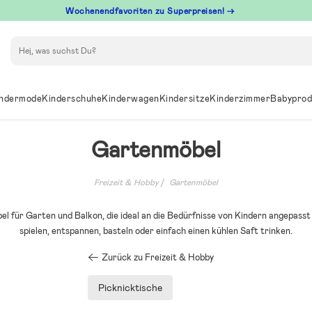
Wochenendfavoriten zu Superpreisen! →
Suchen
ndermode
Kinderschuhe
Kinderwagen
Kindersitze
Kinderzimmer
Babyprod
Gartenmöbel
Freizeit & Hobby
Gartenmöbel
bel für Garten und Balkon, die ideal an die Bedürfnisse von Kindern angepasst
spielen, entspannen, basteln oder einfach einen kühlen Saft trinken.
Zurück zu Freizeit & Hobby
Picknicktische