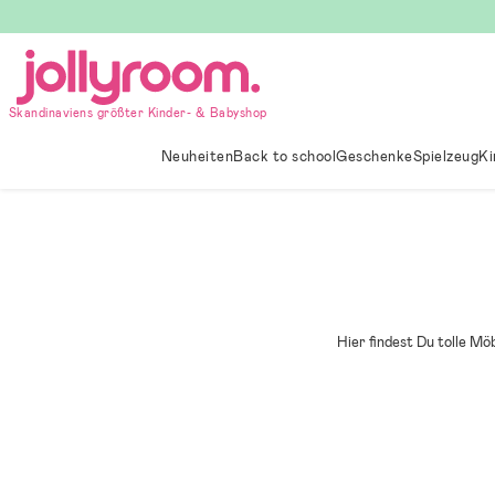
Hoppa
till
innehållet
Skandinaviens größter Kinder- & Babyshop
Neuheiten
Back to school
Geschenke
Spielzeug
Ki
Hier findest Du tolle Mö