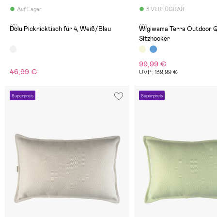
Auf Lager
3 VERFÜGBAR
(0)
(0)
Dolu Picknicktisch für 4, Weiß/Blau
Wigiwama Terra Outdoor Quadratisch
Sitzhocker
99,99 €
46,99 €
UVP: 139,99 €
Superpreis
Superpreis