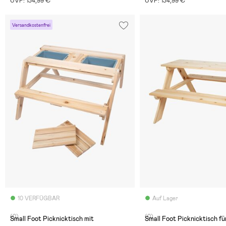
UVP: 134,99 €
UVP: 134,99 €
Versandkostenfrei
10 VERFÜGBAR
Auf Lager
(0)
(0)
Small Foot Picknicktisch mit
Small Foot Picknicktisch fü