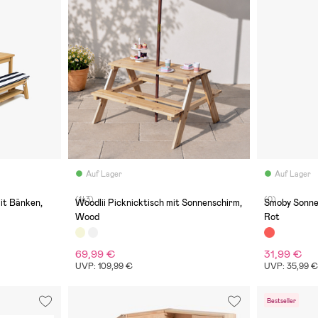
Auf Lager
Auf Lager
(143)
(0)
mit Bänken,
Woodlii Picknicktisch mit Sonnenschirm,
Smoby Sonnen
Wood
Rot
69,99 €
31,99 €
UVP: 109,99 €
UVP: 35,99 
Bestseller