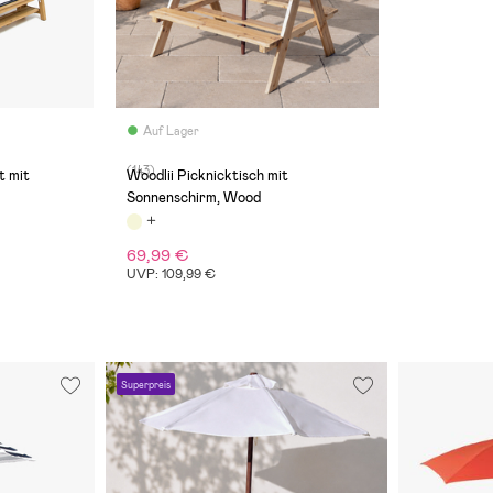
Auf Lager
(143)
t mit
Woodlii Picknicktisch mit
Sonnenschirm, Wood
69,99 €
UVP: 109,99 €
Superpreis