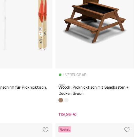
1 VERFÜGBAR
(26)
schirm für Picknicktisch,
Woodlii Picknicktisch mit Sandkasten +
Deckel, Braun
119,99 €
€
Neuheit