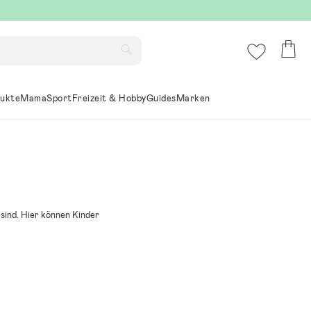
ukte
Mama
Sport
Freizeit & Hobby
Guides
Marken
 sind. Hier können Kinder