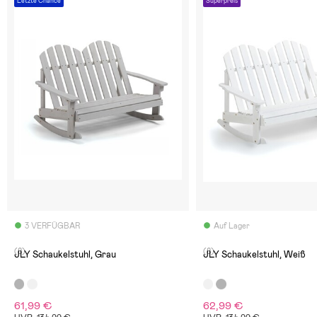
Letzte Chance
Superpreis
3 VERFÜGBAR
Auf Lager
(8)
(8)
JLY Schaukelstuhl, Grau
JLY Schaukelstuhl, Weiß
61,99 €
62,99 €