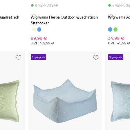
6 VERFÜGBAR
4 VERFÜG
(0)
(0)
Wigiwama Herba Outdoor Quadratisch
Wigiwama Az
Sitzhocker
99,99 €
34,99 €
UVP: 139,99 €
UVP: 45,99 
Superpreis
Superpreis