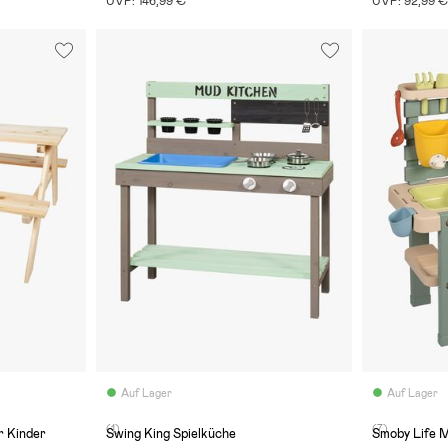
UVP: 146,99 €
UVP: 92,99 
Auf Lager
Auf Lager
(1)
(7)
r Kinder
Swing King Spielküche
Smoby Life 