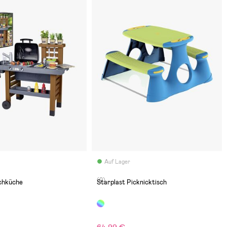
Auf Lager
(0)
chküche
Starplast Picknicktisch