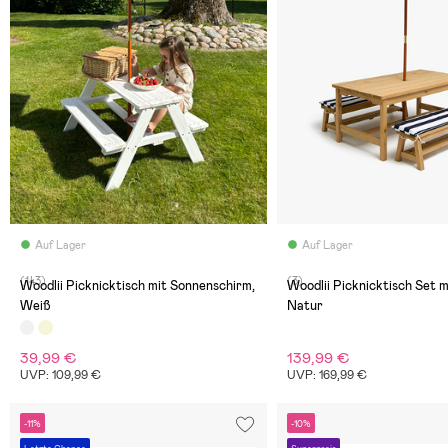
Auf Lager
Auf Lager
(143)
(3)
Woodlii Picknicktisch mit Sonnenschirm,
Woodlii Picknicktisch Set 
Weiß
Natur
39,99 €
139,99 €
UVP: 109,99 €
UVP: 169,99 €
-11%
-10%