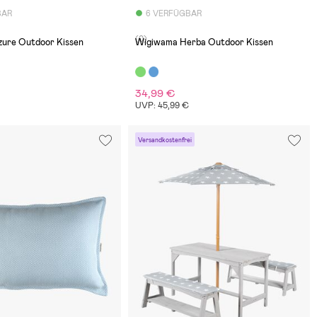
BAR
6 VERFÜGBAR
(0)
ure Outdoor Kissen
Wigiwama Herba Outdoor Kissen
34,99 €
€
UVP: 45,99 €
Versandkostenfrei