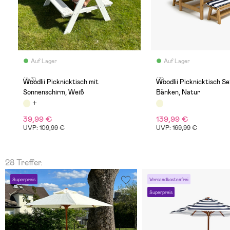
Auf Lager
Auf Lager
(143)
(3)
Woodlii Picknicktisch mit
Woodlii Picknicktisch Se
Sonnenschirm, Weiß
Bänken, Natur
39,99 €
139,99 €
UVP: 109,99 €
UVP: 169,99 €
28 Treffer.
Superpreis
Versandkostenfrei
Superpreis