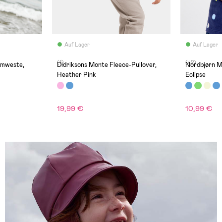
Auf Lager
Auf Lager
(1)
(42)
mweste,
Didriksons Monte Fleece-Pullover,
Nordbjørn M
Heather Pink
Eclipse
19,99 €
10,99 €