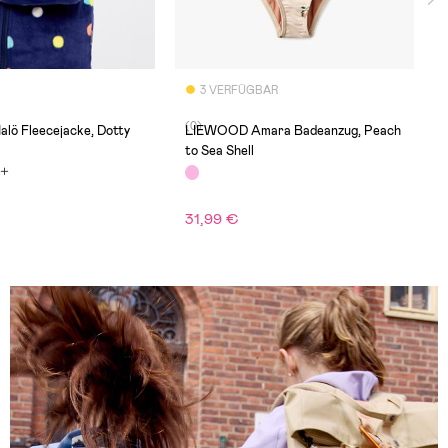
3 VERFÜGBAR
(0)
alö Fleecejacke, Dotty
LIEWOOD Amara Badeanzug, Peach
to Sea Shell
31,99 €