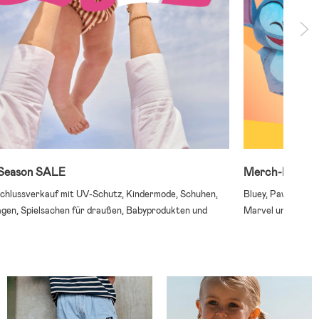
 Season SALE
Merch-Produkte
hlussverkauf mit UV-Schutz, Kindermode, Schuhen,
Bluey, Paw Patrol,
gen, Spielsachen für draußen, Babyprodukten und
Marvel und ander