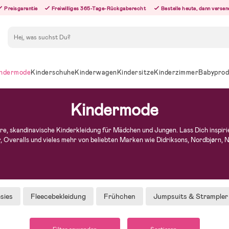
Preisgarantie
Freiwilliges 365-Tage-Rückgaberecht
Bestelle heute, dann versen
Suchen
ndermode
Kinderschuhe
Kinderwagen
Kindersitze
Kinderzimmer
Babyprod
Kindermode
re, skandinavische Kinderkleidung für Mädchen und Jungen. Lass Dich inspir
, Overalls und vieles mehr von beliebten Marken wie Didriksons, Nordbjørn, 
sies
Fleecebekleidung
Frühchen
Jumpsuits & Strampler