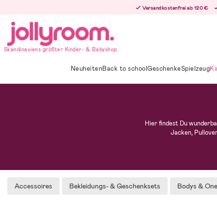
Hoppa
Versandkostenfrei ab 120 €
till
innehållet
Skandinaviens größter Kinder- & Babyshop
Neuheiten
Back to school
Geschenke
Spielzeug
Ki
Hier findest Du wunderba
Jacken, Pullover
Accessoires
Bekleidungs- & Geschenksets
Bodys & One