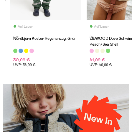
Auf Lager
Auf Lager
(91)
(6)
Nordbjörn Koster Regenanzug, Grün
LIEWOOD Dove Schwim
Peach/Sea Shell
30,99 €
41,99 €
UVP: 54,99 €
UVP: 49,99 €