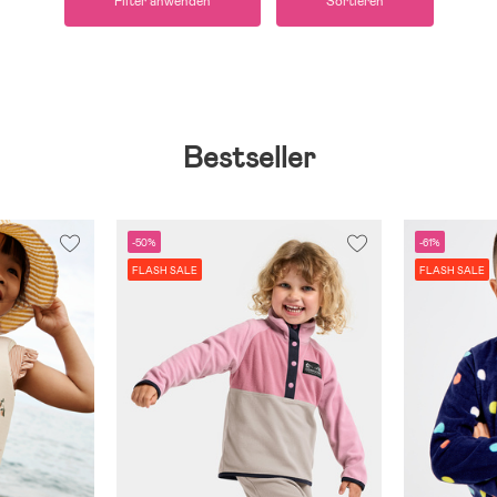
Filter anwenden
Sortieren
Bestseller
-50%
-61%
FLASH SALE
FLASH SALE