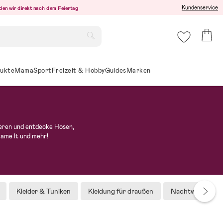
Kundenservice
den wir direkt nach dem Feiertag
ukte
Mama
Sport
Freizeit & Hobby
Guides
Marken
ieren und entdecke Hosen,
Name It und mehr!
Kleider & Tuniken
Kleidung für draußen
Nachtwäsche