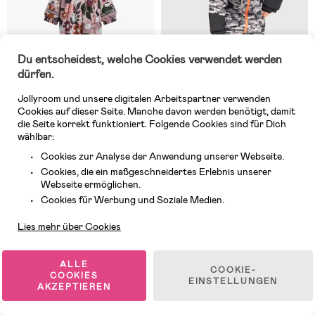
Du entscheidest, welche Cookies verwendet werden
dürfen.
Jollyroom und unsere digitalen Arbeitspartner verwenden
Tolle Verarbeitung Hält sehr
Cookies auf dieser Seite. Manche davon werden benötigt, damit
warm
die Seite korrekt funktioniert. Folgende Cookies sind für Dich
wählbar:
Auf Lager
Auf Lager
Cookies zur Analyse der Anwendung unserer Webseite.
(33)
(83)
Petite Chérie Atelier Amour
Nordbjørn Svalbard
Cookies, die ein maßgeschneidertes Erlebnis unserer
Babyoverall, Winterowl Pale
Winteroverall, Black Camo
Webseite ermöglichen.
Mauve
Kundendienst
Cookies für Werbung und Soziale Medien.
31,99 €
78,99 €
Lies mehr über Cookies
UVP: 75,99 €
UVP: 97,99 €
ALLE
COOKIE-
COOKIES
EINSTELLUNGEN
AKZEPTIEREN