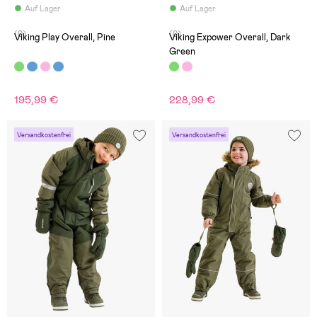
Auf Lager
Auf Lager
(0)
(0)
Viking Play Overall, Pine
Viking Expower Overall, Dark
Green
195,99 €
228,99 €
Versandkostenfrei
Versandkostenfrei