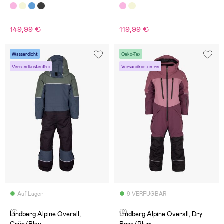
149,99 €
119,99 €
Wasserdicht
Oeko-Tex
Versandkostenfrei
Versandkostenfrei
Auf Lager
9 VERFÜGBAR
(2)
(2)
Lindberg Alpine Overall,
Lindberg Alpine Overall, Dry