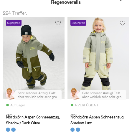
Regenoveralls
224 Treffer.
Superpreis
Superpreis
Sehr schöner Anzug! Fällt
Sehr schöner Anzug! Fällt
aber wirklich sehr sehr groß
aber wirklich sehr sehr groß
aus!
aus!
Auf Lager
4 VERFÜGBAR
(30)
(30)
Nordbjörn Aspen Schneeanzug,
Nordbjörn Aspen Schneeanzug,
Shadow/Dark Olive
Shadow Lint