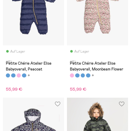
Auf Lager
Auf Lager
(15)
(15)
Petite Chérie Atelier Elise
Petite Chérie Atelier Elise
Babyoverall, Peacoat
Babyoverall, Moonbeam Flower
55,99 €
55,99 €