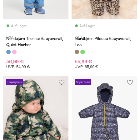
Auf Lager
Auf Lager
(24)
(20)
Nordbjørn Tromsø Babyoverall,
Nordbjørn Pilecub Babyoverall,
Quiet Harbor
Leo
36,99 €
55,99 €
UVP: 54,99 €
UVP: 65,99 €
Superpreis
Superpreis