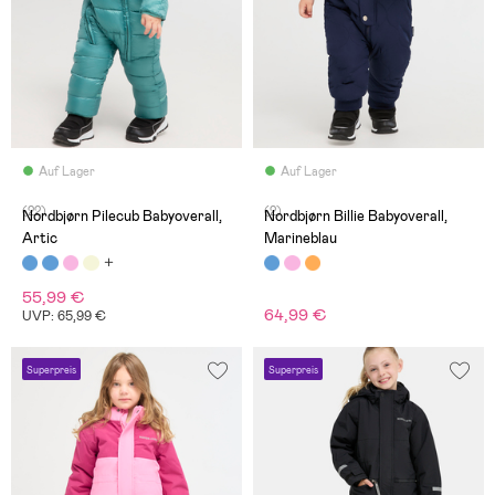
Auf Lager
Auf Lager
(22)
(2)
Nordbjørn Pilecub Babyoverall,
Nordbjørn Billie Babyoverall,
Artic
Marineblau
55,99 €
64,99 €
UVP: 65,99 €
Superpreis
Superpreis