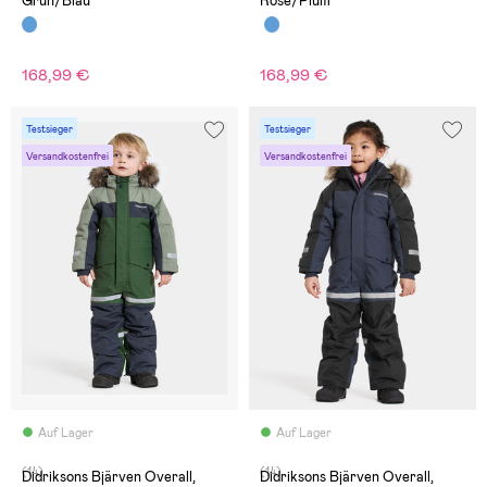
Grün/Blau
Rose/Plum
168,99 €
168,99 €
Testsieger
Testsieger
Versandkostenfrei
Versandkostenfrei
Auf Lager
Auf Lager
(14)
(14)
Didriksons Bjärven Overall,
Didriksons Bjärven Overall,