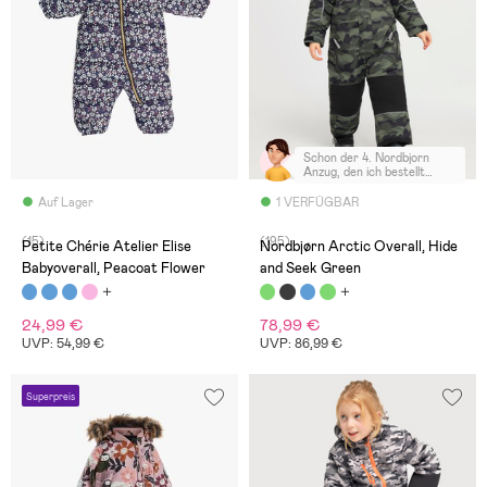
Schon der 4. Nordbjorn
Anzug, den ich bestellt
habe! Bin sehr zufrieden.
Nur die Skipasstasche fehlt
Auf Lager
1 VERFÜGBAR
bei den grösseren
Grössen...sehr schade!
(15)
(195)
Petite Chérie Atelier Elise
Nordbjørn Arctic Overall, Hide
Babyoverall, Peacoat Flower
and Seek Green
24,99 €
78,99 €
UVP: 54,99 €
UVP: 86,99 €
Superpreis