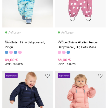
Auf Lager
Auf Lager
(35)
(33)
Nordbjørn Fårö Babyoverall,
Petite Chérie Atelier Amour
Pingu
Babyoverall, Big Dots Mesa
Rose
64,99 €
64,99 €
UVP: 75,99 €
UVP: 75,99 €
Superpreis
Superpreis