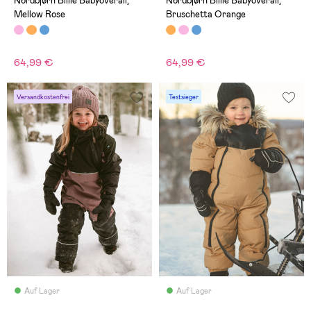
Nordbjørn Billie Babyoverall,
Nordbjørn Billie Babyoverall,
Mellow Rose
Bruschetta Orange
64,99 €
64,99 €
Versandkostenfrei
Testsieger
Auf Lager
Auf Lager