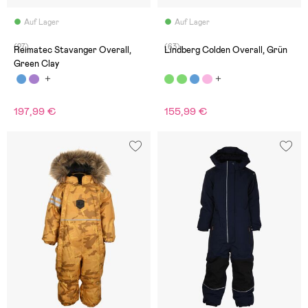
Auf Lager
Auf Lager
(27)
(63)
Reimatec Stavanger Overall,
Lindberg Colden Overall, Grün
Green Clay
197,99 €
155,99 €