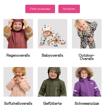
Filter anwenden
Sortieren
Regenoveralls
Babyoveralls
Outdoor-
Overalls
Softshelloveralls
Gefütterte
Schneeanzüge