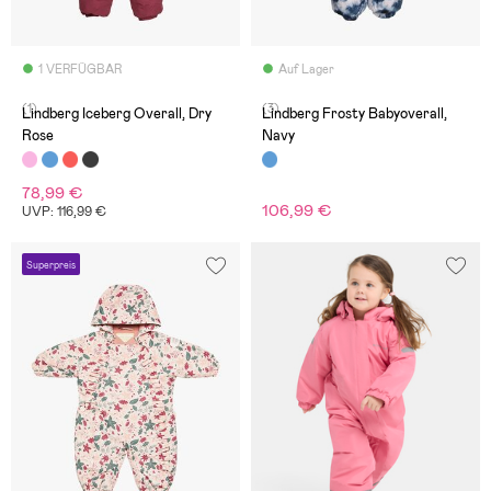
1 VERFÜGBAR
Auf Lager
(1)
(3)
Lindberg Iceberg Overall, Dry
Lindberg Frosty Babyoverall,
Rose
Navy
78,99 €
106,99 €
UVP: 116,99 €
Superpreis