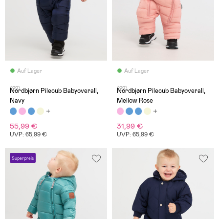
Auf Lager
Auf Lager
(22)
(22)
Nordbjørn Pilecub Babyoverall,
Nordbjørn Pilecub Babyoverall,
Navy
Mellow Rose
55,99 €
31,99 €
UVP: 65,99 €
UVP: 65,99 €
Superpreis