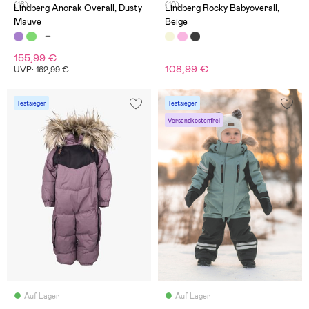
(16)
(10)
Lindberg Anorak Overall, Dusty
Lindberg Rocky Babyoverall,
Mauve
Beige
155,99 €
108,99 €
UVP: 162,99 €
Testsieger
Testsieger
Versandkostenfrei
Auf Lager
Auf Lager