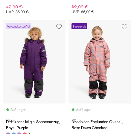
42,99 €
42,99 €
UVP: 86,99 €
UVP: 86,99 €
Versandkostenfrei
Superpreis
Auf Lager
Auf Lager
(172)
(2)
Didriksons Migisi Schneeanzug,
Nordbjörn Enelunden Overall,
Royal Purple
Rose Dawn Checked