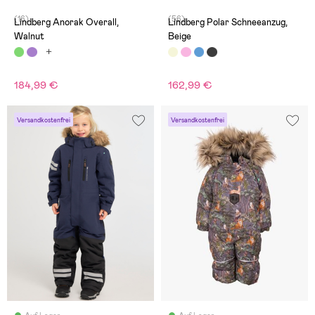
(16)
(56)
Lindberg Anorak Overall,
Lindberg Polar Schneeanzug,
Walnut
Beige
184,99 €
162,99 €
Versandkostenfrei
Versandkostenfrei