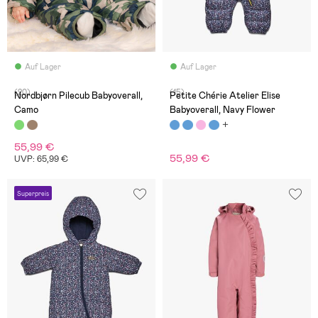
Auf Lager
Auf Lager
(20)
(15)
Nordbjørn Pilecub Babyoverall,
Petite Chérie Atelier Elise
Camo
Babyoverall, Navy Flower
55,99 €
55,99 €
UVP: 65,99 €
Superpreis