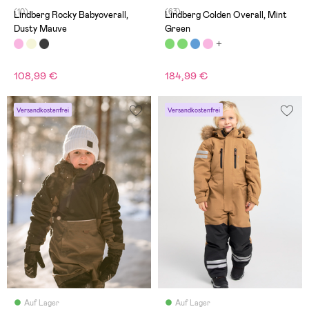
(10)
(63)
Lindberg Rocky Babyoverall,
Lindberg Colden Overall, Mint
Dusty Mauve
Green
108,99 €
184,99 €
Versandkostenfrei
Versandkostenfrei
Auf Lager
Auf Lager