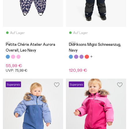
Auf Lager
Auf Lager
(7)
(172)
Petite Chérie Atelier Aurora
Didriksons Migisi Schneeanzug,
Overall, Leo Navy
Navy
55,99 €
120,99 €
UVP: 75,99 €
Superpreis
Superpreis