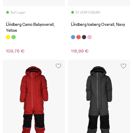
Auf Lager
10 VERFÜGBAR
(2)
(1)
Lindberg Camo Babyoverall,
Lindberg Iceberg Overall, Navy
Yellow
109,76 €
116,99 €