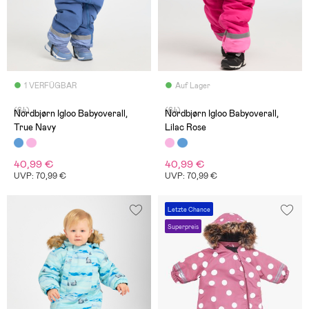
1 VERFÜGBAR
Auf Lager
(64)
(64)
Nordbjørn Igloo Babyoverall,
Nordbjørn Igloo Babyoverall,
True Navy
Lilac Rose
40,99 €
40,99 €
UVP: 70,99 €
UVP: 70,99 €
Letzte Chance
Superpreis