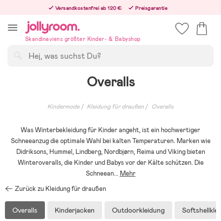
Hoppa
Versandkostenfrei ab 120 €
Preisgarantie
till
Freiwilliges 365-Tage-Rückgaberecht
innehållet
Bestelle jetzt – wir versenden noch am selben Werktag!
Skandinaviens größter Kinder- & Babyshop
Suchen
Overalls
Kindermode
Kleidung für draußen
Overalls
Was Winterbekleidung für Kinder angeht, ist ein hochwertiger
Schneeanzug die optimale Wahl bei kalten Temperaturen. Marken wie
Didriksons, Hummel, Lindberg, Nordbjørn, Reima und Viking bieten
Winteroveralls, die Kinder und Babys vor der Kälte schützen. Die
Schneean
...
Mehr
Zurück zu Kleidung für draußen
Overalls
Kinderjacken
Outdoorkleidung
Softshellkle