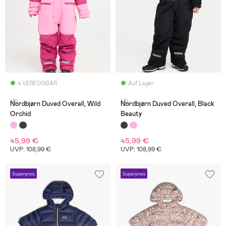
4 VERFÜGBAR
Auf Lager
(8)
(8)
Nordbjørn Duved Overall, Wild
Nordbjørn Duved Overall, Black
Orchid
Beauty
45,99 €
45,99 €
UVP: 108,99 €
UVP: 108,99 €
Superpreis
Superpreis