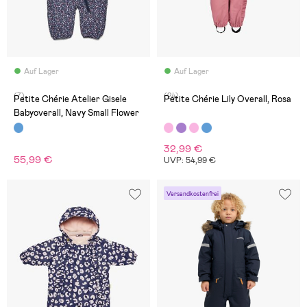
Auf Lager
Auf Lager
(7)
(24)
Petite Chérie Atelier Gisele
Petite Chérie Lily Overall, Rosa
Babyoverall, Navy Small Flower
32,99 €
55,99 €
UVP: 54,99 €
Versandkostenfrei