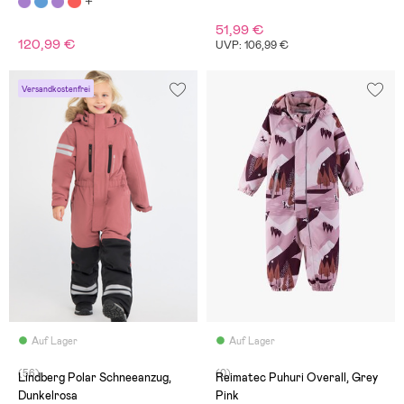
51,99 €
120,99 €
UVP: 106,99 €
Versandkostenfrei
Auf Lager
Auf Lager
(56)
(0)
Lindberg Polar Schneeanzug,
Reimatec Puhuri Overall, Grey
Dunkelrosa
Pink