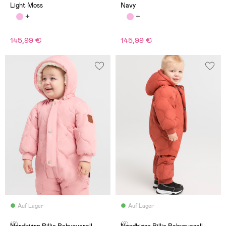
Light Moss
Navy
145,99 €
145,99 €
Auf Lager
Auf Lager
(2)
(2)