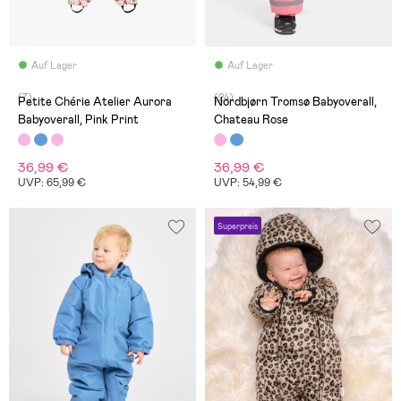
Auf Lager
Auf Lager
(7)
(24)
Petite Chérie Atelier Aurora
Nordbjørn Tromsø Babyoverall,
Babyoverall, Pink Print
Chateau Rose
36,99 €
36,99 €
UVP: 65,99 €
UVP: 54,99 €
Superpreis