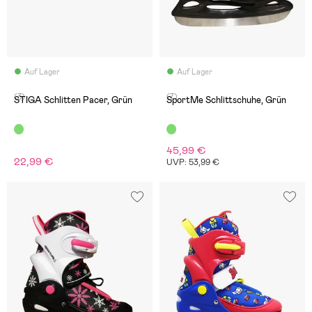
Auf Lager
Auf Lager
(3)
(7)
STIGA Schlitten Pacer, Grün
SportMe Schlittschuhe, Grün
45,99 €
22,99 €
UVP: 53,99 €