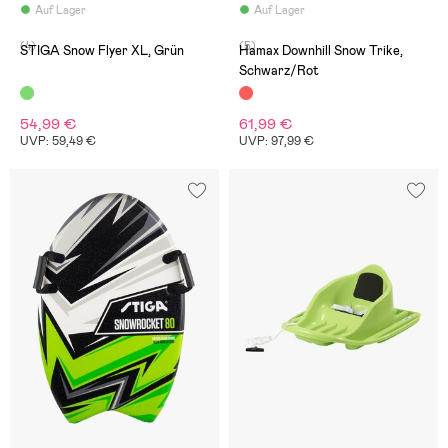
Auf Lager
Auf Lager
(4)
(5)
STIGA Snow Flyer XL, Grün
Hamax Downhill Snow Trike,
Schwarz/Rot
54,99 €
61,99 €
UVP: 59,49 €
UVP: 97,99 €