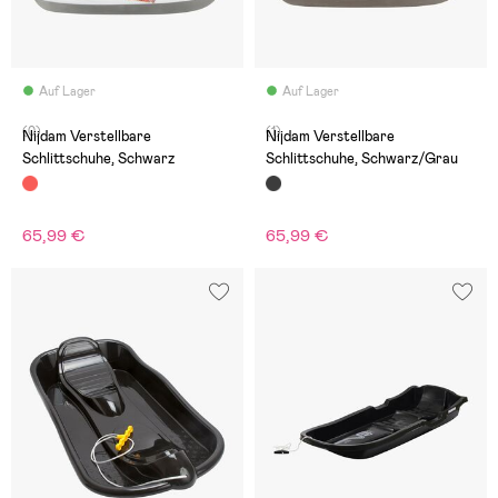
Auf Lager
Auf Lager
(0)
(1)
Nijdam Verstellbare
Nijdam Verstellbare
Schlittschuhe, Schwarz
Schlittschuhe, Schwarz/Grau
65,99 €
65,99 €