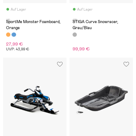
Auf Lager
Auf Lager
(1)
(2)
SportMe Monster Foamboard,
STIGA Curve Snowracer,
Orange
Grau/Blau
27,99 €
99,99 €
UVP: 43,99 €