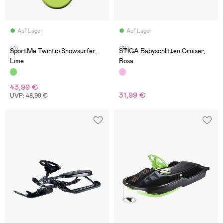
Auf Lager
Auf Lager
(0)
(34)
SportMe Twintip Snowsurfer,
STIGA Babyschlitten Cruiser,
Lime
Rosa
43,99 €
31,99 €
UVP: 48,99 €