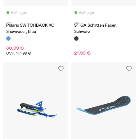
Auf Lager
Auf Lager
(0)
(6)
Polaris SWITCHBACK XC
STIGA Schlitten Pacer,
Snowracer, Blau
Schwarz
80,99 €
21,99 €
UVP: 144,99 €