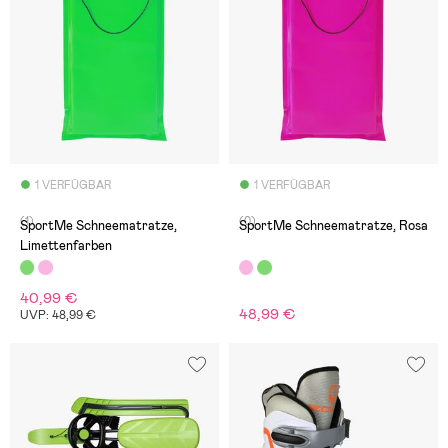
1 VERFÜGBAR
1 VERFÜGBAR
(1)
(0)
SportMe Schneematratze,
SportMe Schneematratze, Rosa
Limettenfarben
40,99 €
48,99 €
UVP: 48,99 €