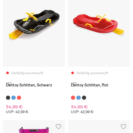
Vorläufig ausverkauft
Vorläufig ausverkauft
(33)
(33)
Dantoy Schlitten, Schwarz
Dantoy Schlitten, Rot
34,99 €
34,99 €
UVP: 42,99 €
UVP: 42,99 €