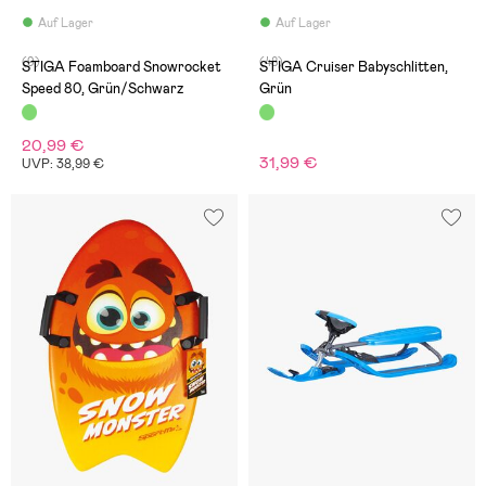
Auf Lager
Auf Lager
(9)
(48)
STIGA Foamboard Snowrocket
STIGA Cruiser Babyschlitten,
Speed 80, Grün/Schwarz
Grün
20,99 €
31,99 €
UVP: 38,99 €