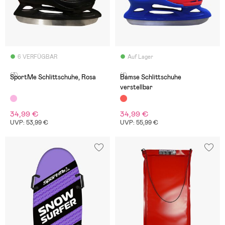
6 VERFÜGBAR
Auf Lager
(3)
(1)
SportMe Schlittschuhe, Rosa
Bamse Schlittschuhe
verstellbar
34,99 €
34,99 €
UVP: 53,99 €
UVP: 55,99 €