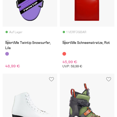
Auf Lager
1 VERFÜGBAR
(0)
(1)
SportMe Twintip Snowsurfer,
SportMe Schneematratze, Rot
Lila
45,99 €
48,99 €
UVP: 59,99 €