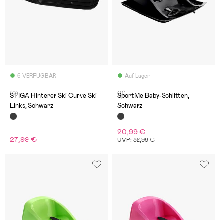
6 VERFÜGBAR
Auf Lager
(0)
(0)
STIGA Hinterer Ski Curve Ski
SportMe Baby-Schlitten,
Links, Schwarz
Schwarz
20,99 €
27,99 €
UVP: 32,99 €