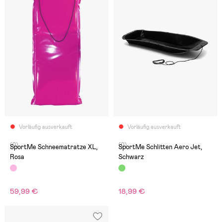
Vorläufig ausverkauft
Vorläufig ausverkauft
(0)
(0)
SportMe Schneematratze XL,
SportMe Schlitten Aero Jet,
Rosa
Schwarz
59,99 €
18,99 €