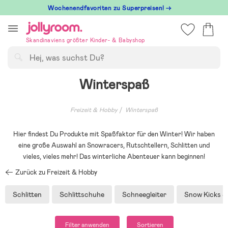
Hoppa
Wochenendfavoriten zu Superpreisen! →
till
innehållet
Skandinaviens größter Kinder- & Babyshop
Suchen
Winterspaß
Freizeit & Hobby
Winterspaß
Hier findest Du Produkte mit Spaßfaktor für den Winter! Wir haben
eine große Auswahl an Snowracers, Rutschtellern, Schlitten und
vieles, vieles mehr! Das winterliche Abenteuer kann beginnen!
Zurück zu Freizeit & Hobby
Schlitten
Schlittschuhe
Schneegleiter
Snow Kicks &
Filter anwenden
Sortieren