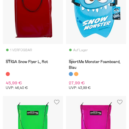
1 VERFÜGBAR
Auf Lager
(16)
(0)
STIGA Snow Flyer L, Rot
SportMe Monster Foamboard,
Blau
45,99 €
27,99 €
UVP: 46,40 €
UVP: 43,99 €