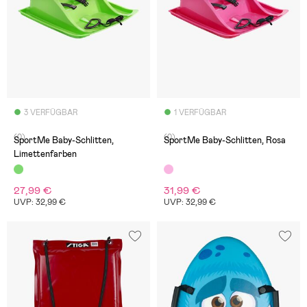
3 VERFÜGBAR
1 VERFÜGBAR
(0)
(0)
SportMe Baby-Schlitten,
SportMe Baby-Schlitten, Rosa
Limettenfarben
27,99 €
31,99 €
UVP: 32,99 €
UVP: 32,99 €