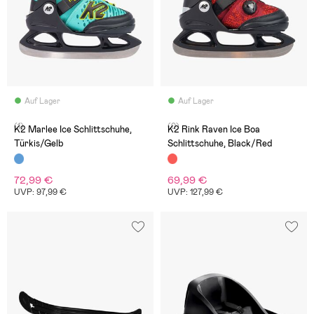
Auf Lager
Auf Lager
(1)
(0)
K2 Marlee Ice Schlittschuhe,
K2 Rink Raven Ice Boa
Türkis/Gelb
Schlittschuhe, Black/Red
72,99 €
69,99 €
UVP: 97,99 €
UVP: 127,99 €