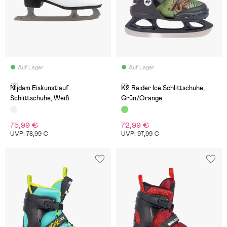
Auf Lager
Auf Lager
(0)
(1)
Nijdam Eiskunstlauf
K2 Raider Ice Schlittschuhe,
Schlittschuhe, Weiß
Grün/Orange
75,99 €
72,99 €
UVP: 78,99 €
UVP: 97,99 €