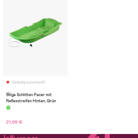
Vorläufig ausverkauft
(8)
Stiga Schlitten Pacer mit
Reflexstreifen Hinten, Grün
21,99 €