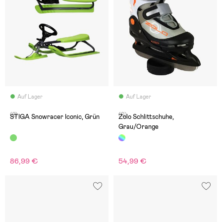
Auf Lager
Auf Lager
(2)
(0)
STIGA Snowracer Iconic, Grün
Zolo Schlittschuhe,
Grau/Orange
86,99 €
54,99 €