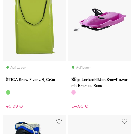
Auf Lager
Auf Lager
(4)
(8)
STIGA Snow Flyer JR, Grün
Stiga Lenkschlitten SnowPower
mit Bremse, Rosa
45,99 €
54,99 €