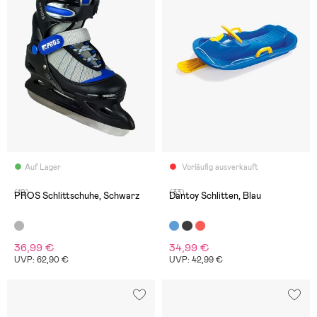
Auf Lager
Vorläufig ausverkauft
(19)
(33)
PROS Schlittschuhe, Schwarz
Dantoy Schlitten, Blau
36,99 €
34,99 €
UVP: 62,90 €
UVP: 42,99 €