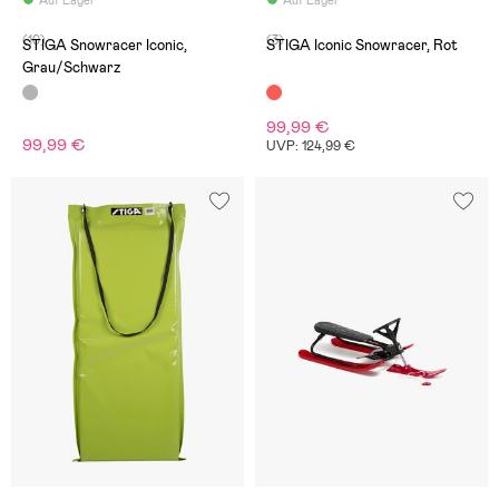
Auf Lager
Auf Lager
(10)
(3)
STIGA Snowracer Iconic,
STIGA Iconic Snowracer, Rot
Grau/Schwarz
99,99 €
99,99 €
UVP: 124,99 €