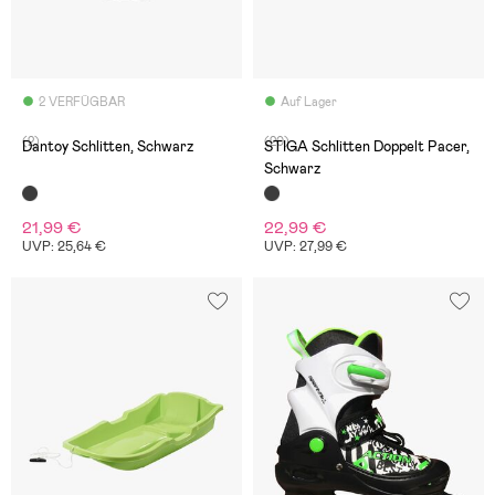
2 VERFÜGBAR
Auf Lager
(2)
(20)
Dantoy Schlitten, Schwarz
STIGA Schlitten Doppelt Pacer,
Schwarz
21,99 €
22,99 €
UVP: 25,64 €
UVP: 27,99 €