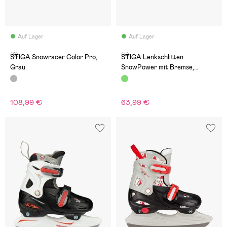
Auf Lager
Auf Lager
(6)
(4)
STIGA Snowracer Color Pro,
STIGA Lenkschlitten
Grau
SnowPower mit Bremse,
Schwarz/Grün
108,99 €
63,99 €