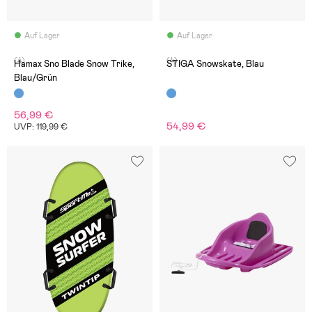
Auf Lager
Auf Lager
(4)
(4)
Hamax Sno Blade Snow Trike,
STIGA Snowskate, Blau
Blau/Grün
56,99 €
54,99 €
UVP: 119,99 €