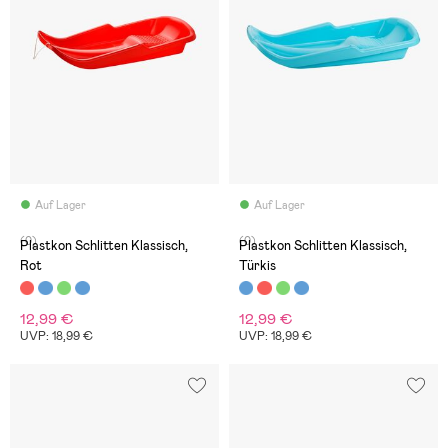
Auf Lager
Auf Lager
(0)
(0)
Plastkon Schlitten Klassisch,
Plastkon Schlitten Klassisch,
Rot
Türkis
12,99 €
12,99 €
UVP: 18,99 €
UVP: 18,99 €