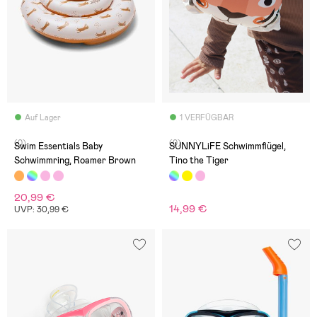
Auf Lager
1 VERFÜGBAR
(0)
(0)
Swim Essentials Baby
SUNNYLiFE Schwimmflügel,
Schwimmring, Roamer Brown
Tino the Tiger
20,99 €
14,99 €
UVP: 30,99 €