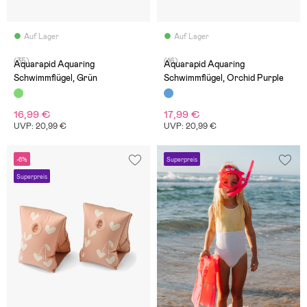
Auf Lager
Auf Lager
(35)
(16)
Aquarapid Aquaring
Aquarapid Aquaring
Schwimmflügel, Grün
Schwimmflügel, Orchid Purple
16,99 €
17,99 €
UVP: 20,99 €
UVP: 20,99 €
-6%
Superpreis
Superpreis