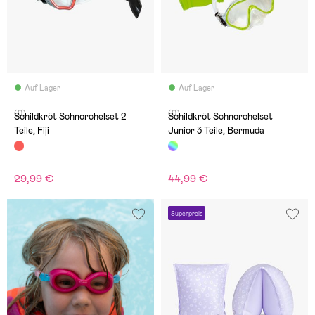
Auf Lager
Auf Lager
(0)
(0)
Schildkröt Schnorchelset 2
Schildkröt Schnorchelset
Teile, Fiji
Junior 3 Teile, Bermuda
29,99 €
44,99 €
Superpreis