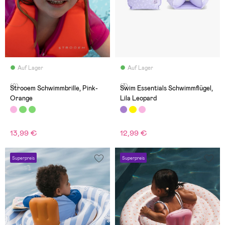
Auf Lager
Auf Lager
(0)
(3)
Strooem Schwimmbrille, Pink-
Swim Essentials Schwimmflügel,
Orange
Lila Leopard
13,99 €
12,99 €
Superpreis
Superpreis