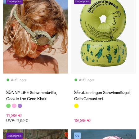
Superpreis
Superpreis
Auf Lager
Auf Lager
(0)
(0)
SUNNYLiFE Schwimmbrille,
Skruttenringen Schwimmflügel,
Cookie the Croc Khaki
Gelb Gemustert
11,99 €
19,99 €
UVP: 17,99 €
Superpreis
UV