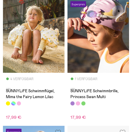
Superpreis
4 VERFÜGBAR
1 VERFÜGBAR
(0)
(0)
SUNNYLiFE Schwimmflügel,
SUNNYLiFE Schwimmbrille,
Mima the Fairy Lemon Lilac
Princess Swan Multi
17,99 €
17,99 €
Superpreis