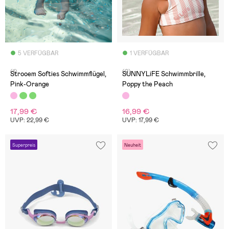
5 VERFÜGBAR
1 VERFÜGBAR
(1)
(0)
Strooem Softies Schwimmflügel,
SUNNYLiFE Schwimmbrille,
Pink-Orange
Poppy the Peach
17,99 €
16,99 €
UVP: 22,99 €
UVP: 17,99 €
Superpreis
Neuheit