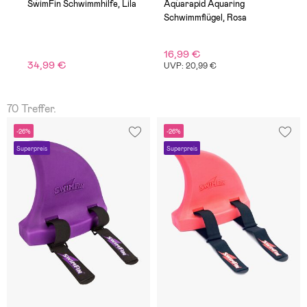
SwimFin Schwimmhilfe, Lila
Aquarapid Aquaring
A
Schwimmflügel, Rosa
S
16,99 €
1
34,99 €
UVP: 20,99 €
U
70 Treffer.
-26%
-26%
Superpreis
Superpreis