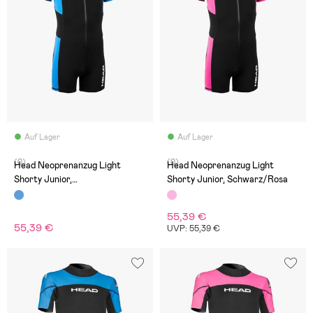
Auf Lager
Auf Lager
(0)
(0)
Head Neoprenanzug Light
Head Neoprenanzug Light
Shorty Junior,
Shorty Junior, Schwarz/Rosa
Schwarz/Hellblau
55,39 €
55,39 €
UVP: 55,39 €