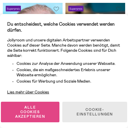
Superpreis
Superpreis
Du entscheidest, welche Cookies verwendet werden
dürfen.
Jollyroom und unsere digitalen Arbeitspartner verwenden
Cookies auf dieser Seite. Manche davon werden benötigt, damit
die Seite korrekt funktioniert. Folgende Cookies sind für Dich
wählbar:
Cookies zur Analyse der Anwendung unserer Webseite.
Cookies, die ein maßgeschneidertes Erlebnis unserer
Webseite ermöglichen.
Kundendienst
Cookies für Werbung und Soziale Medien.
9 VERFÜGBAR
8 VERFÜGBAR
Lies mehr über Cookies
(1)
(1)
Strooem Vision JR
Strooem Softies Schwimmflügel,
Schwimmbrille 6-12 Jahre,
Orange-Lime
ALLE
COOKIE-
Schwarz
COOKIES
EINSTELLUNGEN
AKZEPTIEREN
15,99 €
17,99 €
UVP: 16,99 €
UVP: 22,99 €