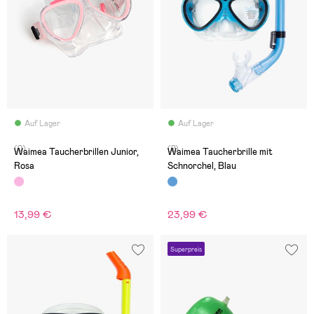
Auf Lager
Auf Lager
(0)
(2)
Waimea Taucherbrillen Junior,
Waimea Taucherbrille mit
Rosa
Schnorchel, Blau
13,99 €
23,99 €
Superpreis