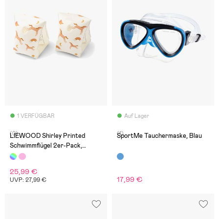
1 VERFÜGBAR
Auf Lager
(0)
(1)
LIEWOOD Shirley Printed
SportMe Tauchermaske, Blau
Schwimmflügel 2er-Pack,
Dream/Ecru
25,99 €
17,99 €
UVP: 27,99 €