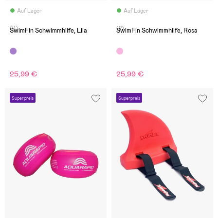
Auf Lager
Auf Lager
(9)
(2)
SwimFin Schwimmhilfe, Lila
SwimFin Schwimmhilfe, Rosa
25,99 €
25,99 €
Superpreis
Superpreis