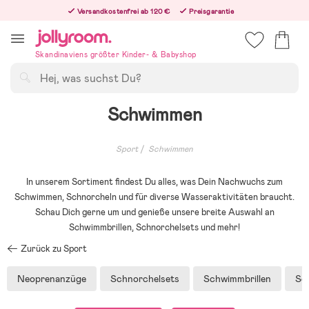
Hoppa
Versandkostenfrei ab 120 €
Preisgarantie
till
Freiwilliges 365-Tage-Rückgaberecht
innehållet
Bestellungen, die nach 12:00 Uhr eingehen, werden am nächsten Werktag versandt!
Skandinaviens größter Kinder- & Babyshop
Suchen
Schwimmen
Sport
Schwimmen
In unserem Sortiment findest Du alles, was Dein Nachwuchs zum
Schwimmen, Schnorcheln und für diverse Wasseraktivitäten braucht.
Schau Dich gerne um und genieße unsere breite Auswahl an
Schwimmbrillen, Schnorchelsets und mehr!
Zurück zu Sport
Neoprenanzüge
Schnorchelsets
Schwimmbrillen
Sc