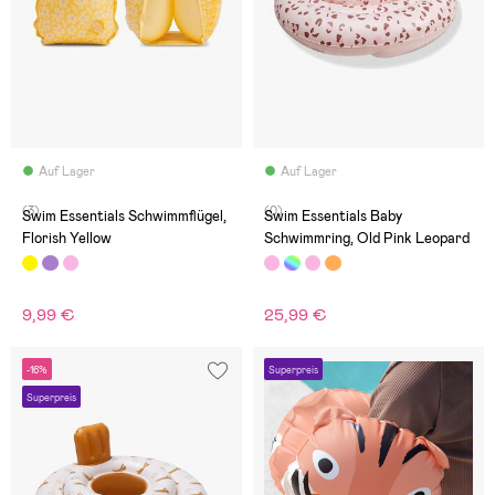
Auf Lager
Auf Lager
(3)
(0)
Swim Essentials Schwimmflügel,
Swim Essentials Baby
Florish Yellow
Schwimmring, Old Pink Leopard
9,99 €
25,99 €
-16%
Superpreis
Superpreis