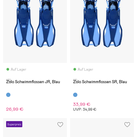
Auf Lager
Auf Lager
(0)
(1)
Zolo Schwimmflossen JR, Blau
Zolo Schwimmflossen SR, Blau
33,99 €
26,99 €
UVP: 34,99 €
Superpreis