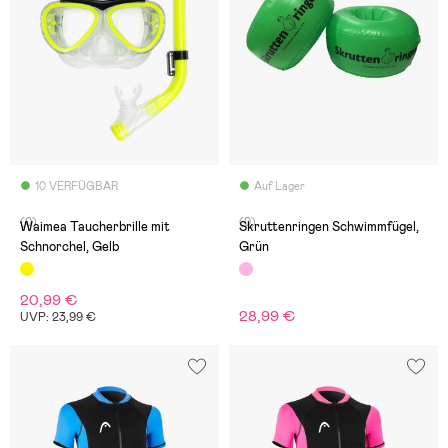
10 VERFÜGBAR
Auf Lager
(0)
(0)
Waimea Taucherbrille mit
Skruttenringen Schwimmfügel,
Schnorchel, Gelb
Grün
20,99 €
28,99 €
UVP: 23,99 €