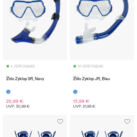
4 VERFÜGBAR
10 VERFÜGBAR
(1)
(0)
Zolo Zyklop SR, Navy
Zolo Zyklop JR, Blau
22,99 €
13,99 €
UVP: 30,99 €
UVP: 21,99 €