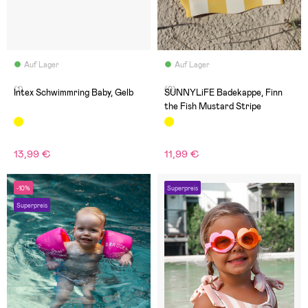
Auf Lager
Auf Lager
(1)
(0)
Intex Schwimmring Baby, Gelb
SUNNYLiFE Badekappe, Finn
the Fish Mustard Stripe
13,99 €
11,99 €
-10%
Superpreis
Superpreis