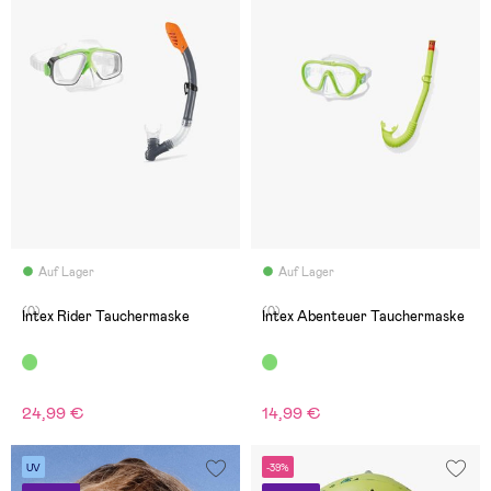
Auf Lager
Auf Lager
(0)
(0)
Intex Rider Tauchermaske
Intex Abenteuer Tauchermaske
24,99 €
14,99 €
UV
-39%