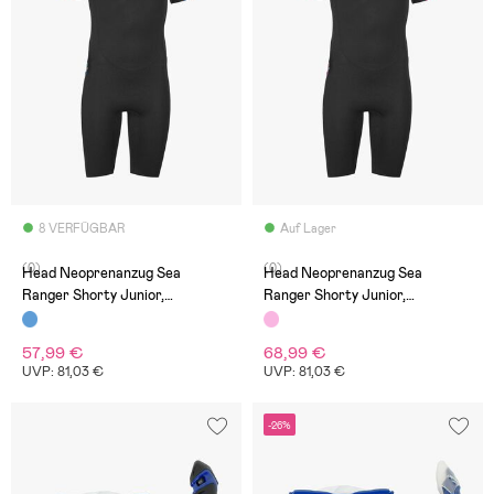
8 VERFÜGBAR
Auf Lager
(0)
(0)
Head Neoprenanzug Sea
Head Neoprenanzug Sea
Ranger Shorty Junior,
Ranger Shorty Junior,
Schwarz/Hellblau
Schwarz/Rosa
57,99 €
68,99 €
UVP: 81,03 €
UVP: 81,03 €
-26%