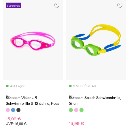
Superpreis
Auf Lager
9 VERFÜGBAR
(1)
(0)
Strooem Vision JR
Strooem Splash Schwimmbrille,
Schwimmbrille 6-12 Jahre, Rosa
Grün
15,99 €
13,99 €
UVP: 16,99 €