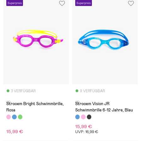
Superpreis
Superpreis
3 VERFÜGBAR
9 VERFÜGBAR
(1)
(1)
Strooem Bright Schwimmbrille,
Strooem Vision JR
Rosa
Schwimmbrille 6-12 Jahre, Blau
15,99 €
15,99 €
UVP: 16,99 €