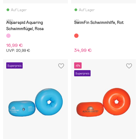
Auf Lager
Auf Lager
(36)
(0)
Aquarapid Aquaring
SwimFin Schwimmhilfe, Rot
Schwimmflügel, Rosa
16,99 €
34,99 €
UVP: 20,99 €
Superpreis
-6%
Superpreis