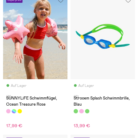
Auf Lager
Auf Lager
(0)
(0)
SUNNYLiFE Schwimmflügel,
Strooem Splash Schwimmbrille,
Ocean Treasure Rose
Blau
17,99 €
13,99 €