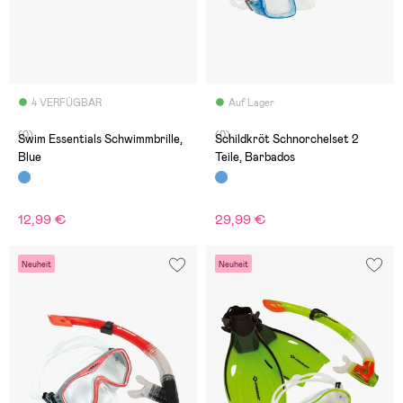
4 VERFÜGBAR
Auf Lager
(0)
(0)
Swim Essentials Schwimmbrille,
Schildkröt Schnorchelset 2
Blue
Teile, Barbados
12,99 €
29,99 €
Neuheit
Neuheit