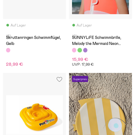
Auf Lager
Auf Lager
(5)
(0)
Skruttenringen Schwimmflügel,
SUNNYLiFE Schwimmbrille,
Gelb
Melody the Mermaid Neon
Strawberry
15,99 €
28,99 €
UVP: 17,99 €
Superpreis