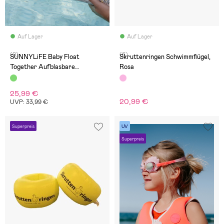
Auf Lager
Auf Lager
(0)
(6)
SUNNYLiFE Baby Float
Skruttenringen Schwimmflügel,
Together Aufblasbare
Rosa
Luftmatratze, Into the Garden
25,99 €
20,99 €
UVP: 33,99 €
Superpreis
UV
Superpreis